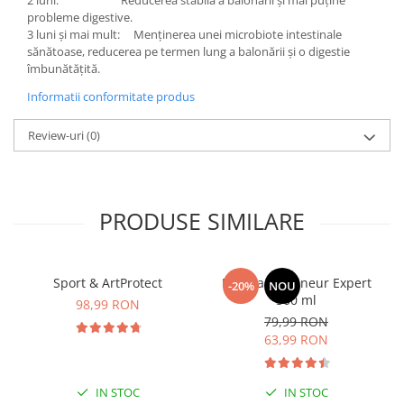
2 luni: Reducerea stabilă a balonării și mai puține
probleme digestive.
3 luni și mai mult: Menținerea unei microbiote intestinale
sănătoase, reducerea pe termen lung a balonării și o digestie
îmbunătățită.
Informatii conformitate produs
Review-uri
(0)
PRODUSE SIMILARE
Sport & ArtProtect
Manhaē Draineur Expert
-20%
NOU
500 ml
98,99 RON
79,99 RON
63,99 RON
IN STOC
IN STOC