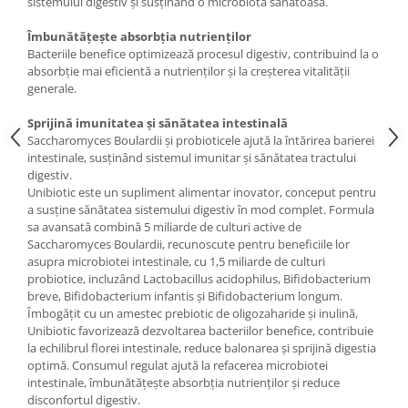
sistemului digestiv și susținând o microbiotă sănătoasă.
Cătină
Îmbunătățește absorbția nutrienților
Chlorella
Bacteriile benefice optimizează procesul digestiv, contribuind la o
Colina
absorbție mai eficientă a nutrienților și la creșterea vitalității
generale.
Electroliti
Sprijină imunitatea și sănătatea intestinală
Produse Apicole
Saccharomyces Boulardii și probioticele ajută la întărirea barierei
Cacao
intestinale, susținând sistemul imunitar și sănătatea tractului
digestiv.
Unibiotic este un supliment alimentar inovator, conceput pentru
a susține sănătatea sistemului digestiv în mod complet. Formula
sa avansată combină 5 miliarde de culturi active de
Saccharomyces Boulardii, recunoscute pentru beneficiile lor
asupra microbiotei intestinale, cu 1,5 miliarde de culturi
probiotice, incluzând Lactobacillus acidophilus, Bifidobacterium
breve, Bifidobacterium infantis și Bifidobacterium longum.
Îmbogățit cu un amestec prebiotic de oligozaharide și inulină,
Unibiotic favorizează dezvoltarea bacteriilor benefice, contribuie
la echilibrul florei intestinale, reduce balonarea și sprijină digestia
optimă. Consumul regulat ajută la refacerea microbiotei
intestinale, îmbunătățește absorbția nutrienților și reduce
disconfortul digestiv.