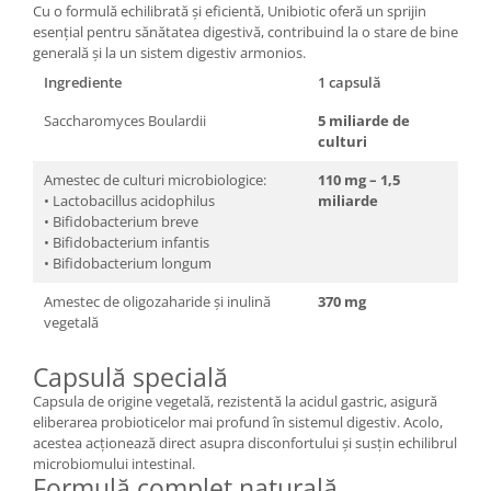
Cu o formulă echilibrată și eficientă, Unibiotic oferă un sprijin
esențial pentru sănătatea digestivă, contribuind la o stare de bine
generală și la un sistem digestiv armonios.
Ingrediente
1 capsulă
Saccharomyces Boulardii
5 miliarde de
culturi
Amestec de culturi microbiologice:
110 mg – 1,5
• Lactobacillus acidophilus
miliarde
• Bifidobacterium breve
• Bifidobacterium infantis
• Bifidobacterium longum
Amestec de oligozaharide și inulină
370 mg
vegetală
Capsulă specială
Capsula de origine vegetală, rezistentă la acidul gastric, asigură
eliberarea probioticelor mai profund în sistemul digestiv. Acolo,
acestea acționează direct asupra disconfortului și susțin echilibrul
microbiomului intestinal.
Formulă complet naturală