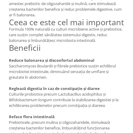
amestec prebiotic de oligozaharide și inulină, care stimulează
Mary & May
Seleniu
creșterea bacteriilor benefice și reduc problemele digestive, cum
ar fi balonarea.
COSRX
Seminte de in
Ceea ce este cel mai important
BIODANCE
Silimarina
Formula 100% naturală cu culturi microbiene active și prebiotice,
OOTD
care susțin complet sănătatea sistemului digestiv, reduc
Spirulina
Cettua
balonarea și îmbunătățesc microbiota intestinală.
Beneficii
Ulei de cocos
Haruharu Wonder
Medicube
Ulei de peste
Reduce balonarea și disconfortul abdominal
ARIUL
Ulei MCT
Saccharomyces Boulardii și fibrele prebiotice susțin echilibrul
Dr. Althea
microbiotei intestinale, diminuând senzația de umflare și
Vitamina A
DELLA BORN
greutate în abdomen.
Vitamina B
Reglează digestia în caz de constipație și diaree
Vitamina C
Culturile probiotice precum Lactobacillus acidophilus și
Bifidobacterium longum contribuie la stabilizarea digestiei și la
Vitamina D
echilibrarea problemelor precum constipația și diareea.
Vitamina E
Reface flora intestinală
Vitamina K
Prebioticele, precum inulina și oligozaharidele, stimulează
creșterea bacteriilor benefice, îmbunătățind funcționarea
Zinc