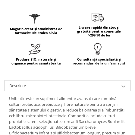
Geluri de duș
L-Carnitina
Scruburi
L-Glutamina
Protecție Solară
Lecitina
Livrare rapidă din stoc și
Creme SPF față
Magazin creat și administrat de
Maca
gratuită pentru comenzile
farmacist Ilie Stoica Silvia
>299.90 de lei
Creme SPF corp
Magneziu
Spray SPF
Miere de Manuka
Uleiuri bronzare
After Sun
MSM
Produse BIO, naturale și
Consultanță specializată și
organice pentru sănătatea ta
recomandări de la un farmacist
Acceleratoare bronz
Multivitamine
Igienă Personală
Omega
Deodorante
Descriere
Palmier pitic
Mâini și Unghii
Probiotice
Unibiotic este un supliment alimentar avansat care combină
Creme mâini
culturi probiotice, prebiotice și fibre naturale pentru a sprijini
Proteine din zer (Whey Protein)
Tratamente unghii
sănătatea sistemului digestiv, a reduce balonarea și a îmbunătăți
Quercetin
echilibrul microbiotei intestinale. Compoziția include culturi
Cosmetice coreene
probiotice atent selecționate, cum ar fi Saccharomyces Boulardii,
Resveratrol
Beauty of Joseon
Lactobacillus acidophilus, Bifidobacterium breve,
Bifidobacterium infantis și Bifidobacterium longum, precum și un
Scortisoara
PETITFEE