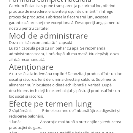
Carnium Botanicals pune transparența pe primul loc, oferind
produse de încredere, eficiente și ușor de urmărit în întregul
proces de producție. Fabricate la fiecare trei luni, acestea
garantează prospețime excepțională. Descoperiți angajamentul
nostru pentru calitate!
Mod de administrare
Doza zilnică recomandată: 1 capsulă
Luați 1 capsulă pe zi cu un pahar cu apă. Se recomandă
administrarea seara, 1 oră după ultima masă. Nu depășiți doza
zilnică recomandată.
Atenționare
A nu se lăsa la îndemâna copiilor! Depozitați produsul într-un loc
uscat și răcoros, ferit de lumina directă și căldură. Suplimentul
alimentar nu înlocuiește o dietă echilibrată și variată. După
deschidere, închideți bine ambalajul și păstrați produsul într-un
loc uscat și răcoros.
Efecte pe termen lung
2 săptămâni: Primele semne de îmbunătățire a digestiei și
reducerea balonării.
1 lună: Absorbție mai bună a nutrienților și reducerea
producției de gaze.