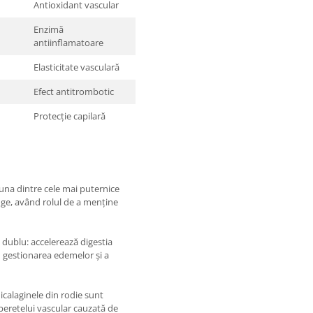
Antioxidant vascular
Enzimă
antiinflamatoare
Elasticitate vasculară
Efect antitrombotic
Protecție capilară
una dintre cele mai puternice
nge, având rolul de a menține
dublu: accelerează digestia
în gestionarea edemelor și a
icalaginele din rodie sunt
 peretelui vascular cauzată de