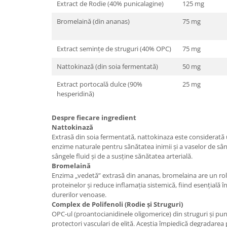
Extract de Rodie (40% punicalagine)
125 mg
Bromelaină (din ananas)
75 mg
Extract semințe de struguri (40% OPC)
75 mg
Nattokinază (din soia fermentată)
50 mg
Extract portocală dulce (90%
25 mg
hesperidină)
Despre fiecare ingredient
Nattokinază
Extrasă din soia fermentată, nattokinaza este considerată 
enzime naturale pentru sănătatea inimii și a vaselor de sâ
sângele fluid și de a susține sănătatea arterială.
Bromelaină
Enzima „vedetă” extrasă din ananas, bromelaina are un rol 
proteinelor și reduce inflamația sistemică, fiind esențială 
durerilor venoase.
Complex de Polifenoli (Rodie și Struguri)
OPC-ul (proantocianidinele oligomerice) din struguri și pun
protectori vasculari de elită. Aceștia împiedică degradarea