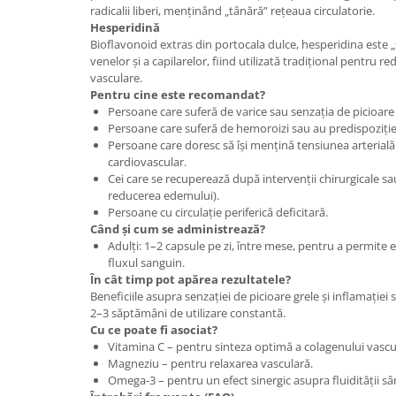
radicalii liberi, menținând „tânără” rețeaua circulatorie.
Hesperidină
Bioflavonoid extras din portocala dulce, hesperidina este „s
venelor și a capilarelor, fiind utilizată tradițional pentru redu
vasculare.
Pentru cine este recomandat?
Persoane care suferă de varice sau senzația de picioare
Persoane care suferă de hemoroizi sau au predispoziție 
Persoane care doresc să își mențină tensiunea arterială
cardiovascular.
Cei care se recuperează după intervenții chirurgicale 
reducerea edemului).
Persoane cu circulație periferică deficitară.
Când și cum se administrează?
Adulți: 1–2 capsule pe zi, între mese, pentru a permite 
fluxul sanguin.
În cât timp pot apărea rezultatele?
Beneficiile asupra senzației de picioare grele și inflamației
2–3 săptămâni de utilizare constantă.
Cu ce poate fi asociat?
Vitamina C – pentru sinteza optimă a colagenului vascu
Magneziu – pentru relaxarea vasculară.
Omega-3 – pentru un efect sinergic asupra fluidității sâ