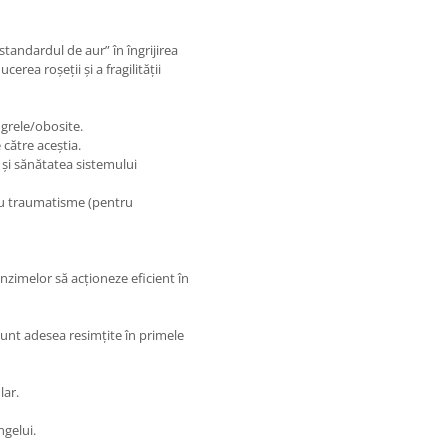
tandardul de aur” în îngrijirea
cerea roșeții și a fragilității
 grele/obosite.
către aceștia.
 și sănătatea sistemului
sau traumatisme (pentru
enzimelor să acționeze eficient în
 sunt adesea resimțite în primele
lar.
ngelui.