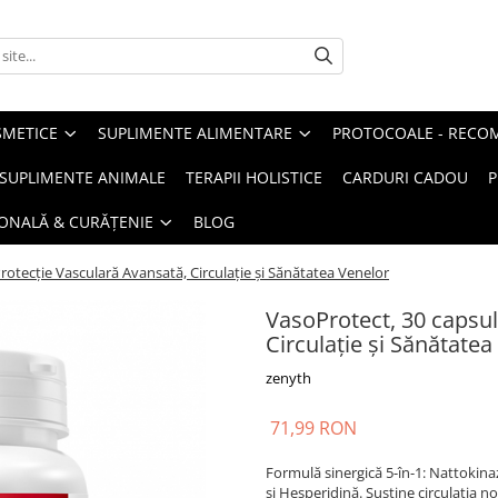
METICE
SUPLIMENTE ALIMENTARE
PROTOCOALE - RECO
I SUPLIMENTE ANIMALE
TERAPII HOLISTICE
CARDURI CADOU
P
SONALĂ & CURĂȚENIE
BLOG
rotecție Vasculară Avansată, Circulație și Sănătatea Venelor
VasoProtect, 30 capsul
Circulație și Sănătatea
zenyth
71,99 RON
Formulă sinergică 5-în-1: Nattokina
și Hesperidină. Susține circulația 