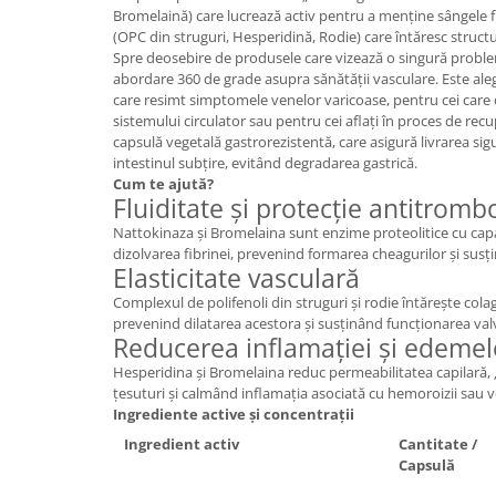
Bromelaină) care lucrează activ pentru a menține sângele flu
(OPC din struguri, Hesperidină, Rodie) care întăresc structu
Spre deosebire de produsele care vizează o singură probl
abordare 360 de grade asupra sănătății vasculare. Este al
care resimt simptomele venelor varicoase, pentru cei care 
sistemului circulator sau pentru cei aflați în proces de recu
capsulă vegetală gastrorezistentă, care asigură livrarea sigu
intestinul subțire, evitând degradarea gastrică.
Cum te ajută?
Fluiditate și protecție antitromb
Nattokinaza și Bromelaina sunt enzime proteolitice cu cap
dizolvarea fibrinei, prevenind formarea cheagurilor și susțin
Elasticitate vasculară
Complexul de polifenoli din struguri și rodie întărește cola
prevenind dilatarea acestora și susținând funcționarea val
Reducerea inflamației și edemel
Hesperidina și Bromelaina reduc permeabilitatea capilară, 
țesuturi și calmând inflamația asociată cu hemoroizii sau v
Ingrediente active și concentrații
Ingredient activ
Cantitate /
Capsulă