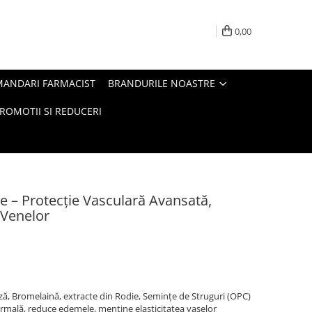
0,00
MANDARI FARMACIST
BRANDURILE NOASTRE
ROMOTII SI REDUCERI
e – Protecție Vasculară Avansată,
 Venelor
ză, Bromelaină, extracte din Rodie, Semințe de Struguri (OPC)
normală, reduce edemele, menține elasticitatea vaselor