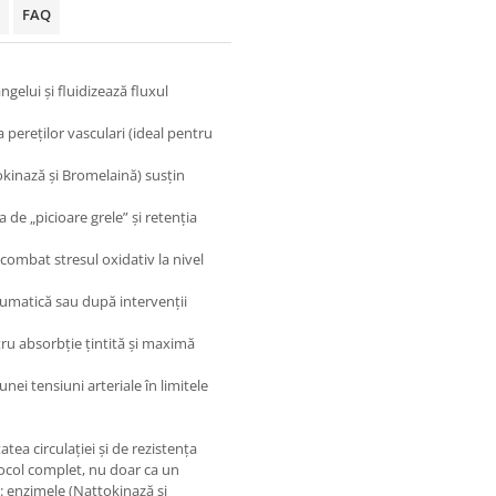
FAQ
elui și fluidizează fluxul
a pereților vasculari (ideal pentru
okinază și Bromelaină) susțin
de „picioare grele” și retenția
 combat stresul oxidativ la nivel
umatică sau după intervenții
ru absorbție țintită și maximă
ei tensiuni arteriale în limitele
tea circulației și de rezistența
tocol complet, nu doar ca un
: enzimele (Nattokinază și