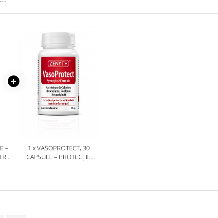
Ă,
TEA
E –
1 x VASOPROTECT, 30
NTRU
CAPSULE – PROTECȚIE
VASCULARĂ AVANSATĂ,
Ă
CIRCULAȚIE ȘI SĂNĂTATEA
VENELOR