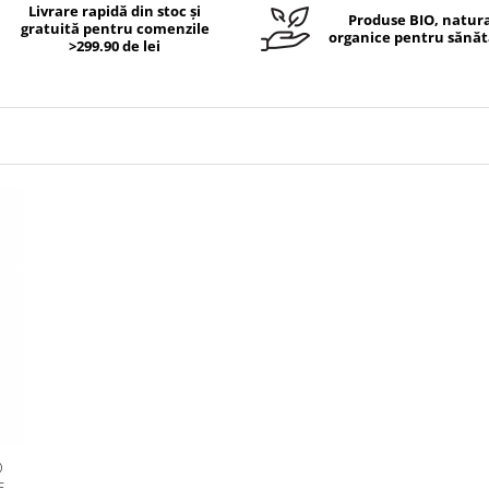
Livrare rapidă din stoc și
Produse BIO, natura
gratuită pentru comenzile
organice pentru sănăt
>299.90 de lei
0
E