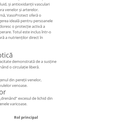
id, și antioxidanții vasculari
ra venelor și arterelor.
emă, VasoProtect oferă o
egerea ideală pentru persoanele
doresc o protecție activă a
perare. Totul este inclus într-o
ră a nutrienților direct în
otică
acitate demonstrată de a susține
ând o circulație liberă.
genul din pereții venelor,
vulelor venoase.
or
„drenând” excesul de lichid din
enele varicoase.
Rol principal