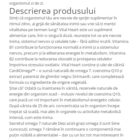
organismul zi de zi.
Descrierea produsului
Simți că organismul tău are nevoie de sprijin suplimentar în
ritmul zilnic, ai grijă de sănătatea inimii sau vrei să-ți menții
vitalitatea pe termen lung? Vital Heart este un supliment
alimentar care, într-o singură doză, reunește tot ce are nevoie
inima, sistemul nervos și celulele tale – fără aditivi inutili. Vitamina
B1 contribuie la funcționarea normală a inimii și a sistemului
nervos, precum și la eliberarea energiei în metabolism. Vitamina
B2 contribuie la reducerea oboselii și protejarea celulelor
împotriva stresului oxidativ. Vital Heart conține și ulei de cătină
CardiOmega™ – o sursă naturală de omega 7, coenzima Q10 și
extract patentat de ghimbir negru Sirtmax®, care completează
formula cu ingrediente de origine vegetală.
Știai că? Odată cu înaintarea în vârstă, rezervele naturale de
energie din organism scad – inclusiv nivelul de coenzima Q10,
care joacă un rol important în metabolismul energetic celular.
După vârsta de 25 de ani, concentrația sa în organism începe
treptat să scadă, mai ales în organele cu activitate metabolică
intensă, cum este inima.
Secretul omega 7 naturale Deși acizii grași omega 3 sunt bine
cunoscuți, omega 7 rămâne în continuare o componentă mai
puțin vizibilă a alimentației – dar cu un loc tot mai interesant în