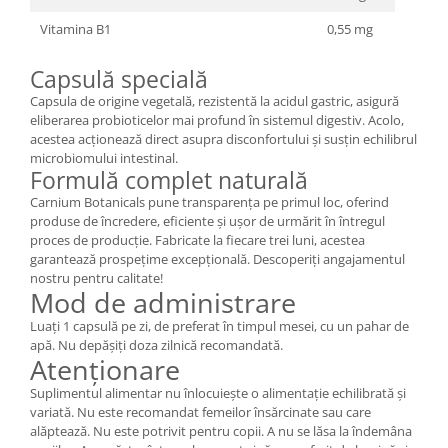
Vitamina B1
0,55 mg
Capsulă specială
Capsula de origine vegetală, rezistentă la acidul gastric, asigură
eliberarea probioticelor mai profund în sistemul digestiv. Acolo,
acestea acționează direct asupra disconfortului și susțin echilibrul
microbiomului intestinal.
Formulă complet naturală
Carnium Botanicals pune transparența pe primul loc, oferind
produse de încredere, eficiente și ușor de urmărit în întregul
proces de producție. Fabricate la fiecare trei luni, acestea
garantează prospețime excepțională. Descoperiți angajamentul
nostru pentru calitate!
Mod de administrare
Luați 1 capsulă pe zi, de preferat în timpul mesei, cu un pahar de
apă. Nu depășiți doza zilnică recomandată.
Atenționare
Suplimentul alimentar nu înlocuiește o alimentație echilibrată și
variată. Nu este recomandat femeilor însărcinate sau care
alăptează. Nu este potrivit pentru copii. A nu se lăsa la îndemâna