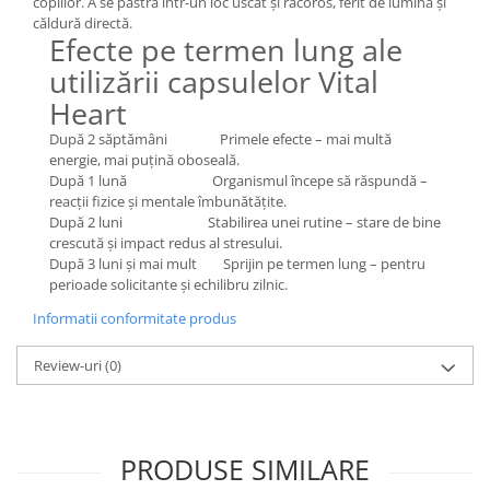
copiilor. A se păstra într-un loc uscat și răcoros, ferit de lumină și
căldură directă.
Efecte pe termen lung ale
utilizării capsulelor Vital
Heart
După 2 săptămâni Primele efecte – mai multă
energie, mai puțină oboseală.
După 1 lună Organismul începe să răspundă –
reacții fizice și mentale îmbunătățite.
După 2 luni Stabilirea unei rutine – stare de bine
crescută și impact redus al stresului.
După 3 luni și mai mult Sprijin pe termen lung – pentru
perioade solicitante și echilibru zilnic.
Informatii conformitate produs
Review-uri
(0)
PRODUSE SIMILARE