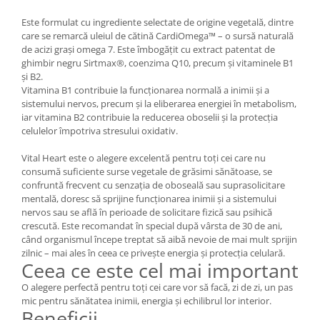
Mary & May
Seleniu
Este formulat cu ingrediente selectate de origine vegetală, dintre
care se remarcă uleiul de cătină CardiOmega™ – o sursă naturală
COSRX
Seminte de in
de acizi grași omega 7. Este îmbogățit cu extract patentat de
BIODANCE
ghimbir negru Sirtmax®, coenzima Q10, precum și vitaminele B1
Silimarina
OOTD
și B2.
Spirulina
Vitamina B1 contribuie la funcționarea normală a inimii și a
Cettua
sistemului nervos, precum și la eliberarea energiei în metabolism,
Ulei de cocos
Haruharu Wonder
iar vitamina B2 contribuie la reducerea oboselii și la protecția
Medicube
celulelor împotriva stresului oxidativ.
Ulei de peste
ARIUL
Ulei MCT
Vital Heart este o alegere excelentă pentru toți cei care nu
Dr. Althea
consumă suficiente surse vegetale de grăsimi sănătoase, se
Vitamina A
DELLA BORN
confruntă frecvent cu senzația de oboseală sau suprasolicitare
Vitamina B
mentală, doresc să sprijine funcționarea inimii și a sistemului
nervos sau se află în perioade de solicitare fizică sau psihică
Vitamina C
crescută. Este recomandat în special după vârsta de 30 de ani,
când organismul începe treptat să aibă nevoie de mai mult sprijin
Vitamina D
zilnic – mai ales în ceea ce privește energia și protecția celulară.
Ceea ce este cel mai important
Vitamina E
Vitamina K
O alegere perfectă pentru toți cei care vor să facă, zi de zi, un pas
mic pentru sănătatea inimii, energia și echilibrul lor interior.
Zinc
Beneficii