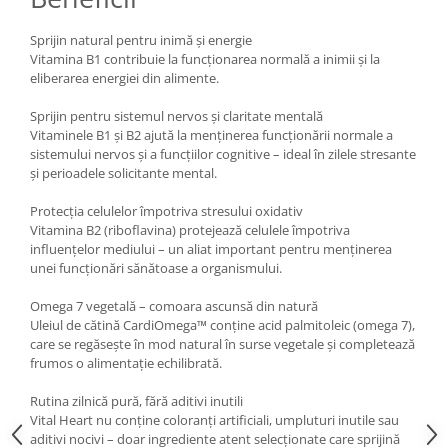
Cătină
Sprijin natural pentru inimă și energie
Chlorella
Vitamina B1 contribuie la funcționarea normală a inimii și la
Colina
eliberarea energiei din alimente.
Electroliti
Sprijin pentru sistemul nervos și claritate mentală
Vitaminele B1 și B2 ajută la menținerea funcționării normale a
Produse Apicole
sistemului nervos și a funcțiilor cognitive – ideal în zilele stresante
Cacao
și perioadele solicitante mental.
Protecția celulelor împotriva stresului oxidativ
Vitamina B2 (riboflavina) protejează celulele împotriva
influențelor mediului – un aliat important pentru menținerea
unei funcționări sănătoase a organismului.
Omega 7 vegetală – comoara ascunsă din natură
Uleiul de cătină CardiOmega™ conține acid palmitoleic (omega 7),
care se regăsește în mod natural în surse vegetale și completează
frumos o alimentație echilibrată.
Rutina zilnică pură, fără aditivi inutili
Vital Heart nu conține coloranți artificiali, umpluturi inutile sau
aditivi nocivi – doar ingrediente atent selecționate care sprijină