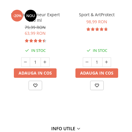
Manhaē Draineur Expert
Sport & ArtProtect
-20%
NOU
500 ml
98,99 RON
79,99 RON
63,99 RON
IN STOC
IN STOC
ADAUGA IN COS
ADAUGA IN COS
INFO UTILE