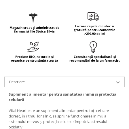
Geluri de duș
L-Carnitina
Scruburi
L-Glutamina
Protecție Solară
Lecitina
Livrare rapidă din stoc și
Creme SPF față
Magazin creat și administrat de
Maca
gratuită pentru comenzile
farmacist Ilie Stoica Silvia
>299.90 de lei
Creme SPF corp
Magneziu
Spray SPF
Miere de Manuka
Uleiuri bronzare
After Sun
MSM
Produse BIO, naturale și
Consultanță specializată și
organice pentru sănătatea ta
recomandări de la un farmacist
Acceleratoare bronz
Multivitamine
Igienă Personală
Omega
Deodorante
Descriere
Palmier pitic
Mâini și Unghii
Probiotice
Supliment alimentar pentru sănătatea inimii și protecția
Creme mâini
celulară
Proteine din zer (Whey Protein)
Tratamente unghii
Quercetin
Vital Heart este un supliment alimentar pentru toți cei care
Cosmetice coreene
doresc, în ritmul lor zilnic, să sprijine funcționarea inimii, a
Resveratrol
Beauty of Joseon
sistemului nervos și protecția celulelor împotriva stresului
oxidativ.
Scortisoara
PETITFEE