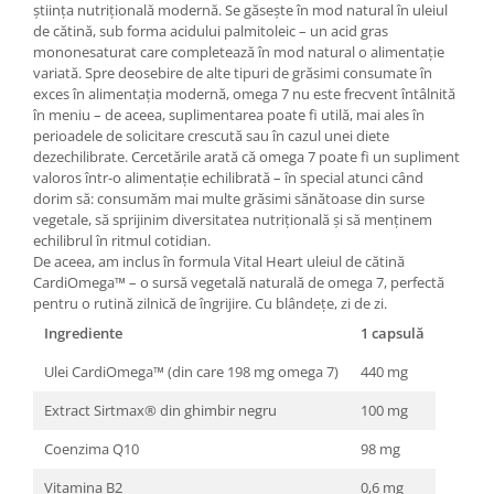
știința nutrițională modernă. Se găsește în mod natural în uleiul
de cătină, sub forma acidului palmitoleic – un acid gras
mononesaturat care completează în mod natural o alimentație
variată. Spre deosebire de alte tipuri de grăsimi consumate în
exces în alimentația modernă, omega 7 nu este frecvent întâlnită
în meniu – de aceea, suplimentarea poate fi utilă, mai ales în
perioadele de solicitare crescută sau în cazul unei diete
dezechilibrate. Cercetările arată că omega 7 poate fi un supliment
valoros într-o alimentație echilibrată – în special atunci când
dorim să: consumăm mai multe grăsimi sănătoase din surse
vegetale, să sprijinim diversitatea nutrițională și să menținem
echilibrul în ritmul cotidian.
De aceea, am inclus în formula Vital Heart uleiul de cătină
CardiOmega™ – o sursă vegetală naturală de omega 7, perfectă
pentru o rutină zilnică de îngrijire. Cu blândețe, zi de zi.
Ingrediente
1 capsulă
Ulei CardiOmega™ (din care 198 mg omega 7)
440 mg
Extract Sirtmax® din ghimbir negru
100 mg
Coenzima Q10
98 mg
Vitamina B2
0,6 mg