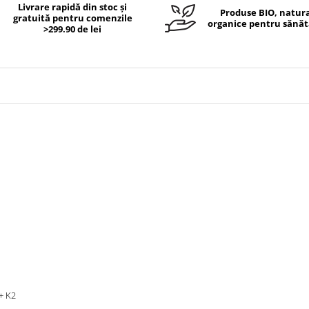
Livrare rapidă din stoc și
Produse BIO, natura
gratuită pentru comenzile
organice pentru sănăt
>299.90 de lei
+ K2