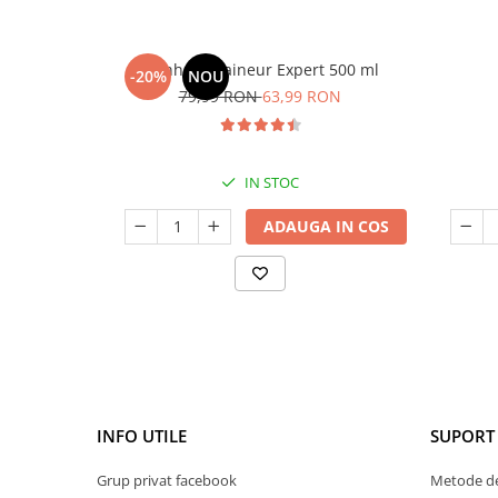
Manhaē Draineur Expert 500 ml
-20%
NOU
79,99 RON
63,99 RON
IN STOC
ADAUGA IN COS
INFO UTILE
SUPORT 
Grup privat facebook
Metode de