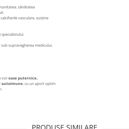
 imunitatea, sănătatea
al.
 calcifierile vasculare, susține
specialistului.
ar sub supravegherea medicului,
e vor
oase puternice,
or autoimune
, cu un aport optim
m.
PRODUSE SIMILARE