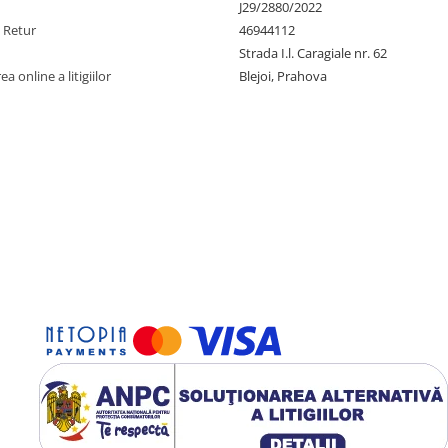
J29/2880/2022
e Retur
46944112
Strada I.l. Caragiale nr. 62
a online a litigiilor
Blejoi, Prahova