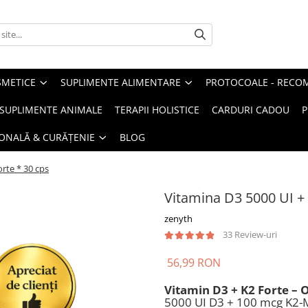
METICE
SUPLIMENTE ALIMENTARE
PROTOCOALE - RECO
I SUPLIMENTE ANIMALE
TERAPII HOLISTICE
CARDURI CADOU
P
SONALĂ & CURĂȚENIE
BLOG
rte * 30 cps
Vitamina D3 5000 UI + 
zenyth
33 Review-uri
56,99 RON
Vitamin D3 + K2 Forte – 
5000 UI D3 + 100 mcg K2-M