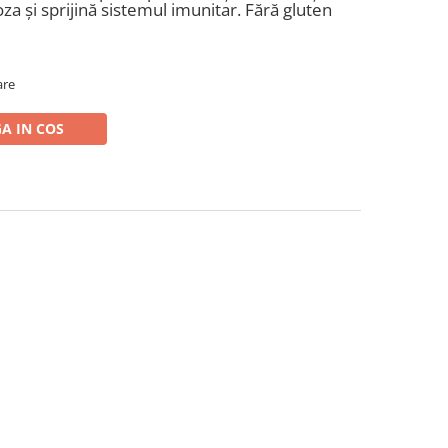
za și sprijină sistemul imunitar. Fără gluten
are
A IN COS