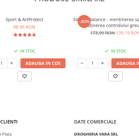
Sport & ArtProtect
SlimProBalance - menținerea sați
-20%
susținerea controlului greu
98,99 RON
173,99 RON
139,19 RO
IN STOC
IN STOC
ADAUGA IN COS
ADAUGA I
CLIENTI
DATE COMERCIALE
 Plata
DROGHERIA VARA SRL