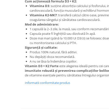
Cum acționează formula D3 + K2:
Cătină
Vitamina D3
: susține absorbția calciului și fosforului,
cardiovasculară, funcția musculară și echilibrul hormon
Chlorella
Vitamina K2-MK7
: transferă calciul către oase, previne
Colina
coagularea sângelui și sănătatea cardiovasculară.
Mod de administrare:
Electroliti
1 capsulă la 2–3 zile, la masă, sau conform recomandării 
Capsula poate fi înghițită sau dizolvată în apă.
Produse Apicole
Doze mai mari (până la 10.000 UI D3/zi) se folosesc do
Cacao
cu monitorizarea calciului și PTH.
Siguranță și calitate:
Produs 100% natural, fără aditivi.
Nu depășiți doza recomandată.
A nu se lăsa la îndemâna copiilor.
Vitamin D3 + K2 Forte
este alegerea ideală pentru cei car
imunitate robustă și prevenirea complicațiilor bolil
de vitamine esențiale pentru sănătatea întregului organis
Informatii conformitate produs