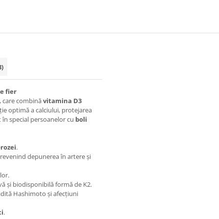
3)
e fier
1, care combină
vitamina D3
e optimă a calciului, protejarea
t în special persoanelor cu
boli
orozei
.
 prevenind depunerea în artere și
lor.
ivă și biodisponibilă formă de K2.
oidită Hashimoto și afecțiuni
ci
.