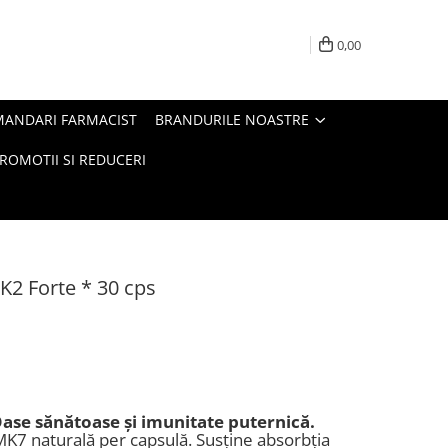
0,00
MANDARI FARMACIST
BRANDURILE NOASTRE
ROMOTII SI REDUCERI
K2 Forte * 30 cps
Oase sănătoase și imunitate puternică.
K7 naturală per capsulă. Susține absorbția