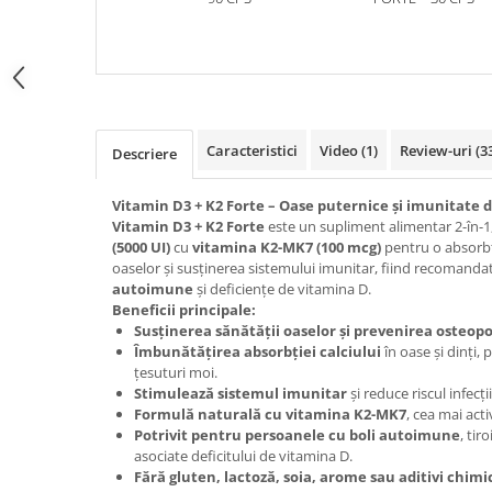
Mary & May
Seleniu
COSRX
Seminte de in
BIODANCE
Silimarina
OOTD
Spirulina
Cettua
Caracteristici
Video
(1)
Review-uri
(3
Descriere
Ulei de cocos
Haruharu Wonder
Medicube
Ulei de peste
Vitamin D3 + K2 Forte – Oase puternice și imunitate d
Vitamin D3 + K2 Forte
este un supliment alimentar 2-în-
ARIUL
Ulei MCT
(5000 UI)
cu
vitamina K2-MK7 (100 mcg)
pentru o absorbți
Dr. Althea
oaselor și susținerea sistemului imunitar, fiind recomanda
Vitamina A
DELLA BORN
autoimune
și deficiențe de vitamina D.
Vitamina B
Beneficii principale:
Susținerea sănătății oaselor și prevenirea osteop
Vitamina C
Îmbunătățirea absorbției calciului
în oase și dinți,
țesuturi moi.
Vitamina D
Stimulează sistemul imunitar
și reduce riscul infecții
Vitamina E
Formulă naturală cu vitamina K2-MK7
, cea mai act
Potrivit pentru persoanele cu boli autoimune
, tir
Vitamina K
asociate deficitului de vitamina D.
Zinc
Fără gluten, lactoză, soia, arome sau aditivi chimi