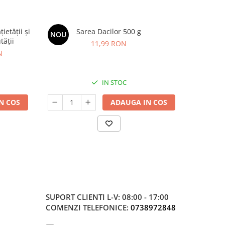
etății și
Sarea Dacilor 500 g
Kids Omeg
NOU
NOU
tății
11,99 RON
N
IN STOC
N COS
ADAUGA IN COS
SUPORT CLIENTI
L-V: 08:00 - 17:00
COMENZI TELEFONICE:
0738972848