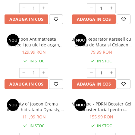
ADAUGA IN COS
ADAUGA IN COS
Sampon Antimatreata
Balsam Reparator Karseell cu
NOU
NOU
Karseell (cu ulei de argan,
Esenta de Maca si Colagen
extracte din plante si vitamina
(Hidratare Intensa pentru Par
129,99 RON
79,99 RON
E, tratament Intensiv pentru
Uscat si Deteriorat) *200ml
IN STOC
IN STOC
scalp sanatos si par
stralucitor) * 500ML
ADAUGA IN COS
ADAUGA IN COS
Beauty of Joseon Crema
Medicube - PDRN Booster Gel
NOU
NOU
intens hidratanta Dynasty,
- Booster facial pentru
50ml(crusta de orez, apa de
fermitate - 300ml
111,99 RON
155,99 RON
ginseng, squalane si
IN STOC
IN STOC
niacinamide,)