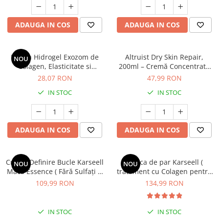
rezultate vizibile
Mary & May
Seleniu
ADAUGA IN COS
ADAUGA IN COS
COSRX
Seminte de in
BIODANCE
Silimarina
OOTD
Masca Hidrogel Exozom de
Altruist Dry Skin Repair,
NOU
Spirulina
Cettua
Colagen, Elasticitate si
200ml – Cremă Concentrată
Ulei de cocos
Hidratare, 41g, Ariul Expert
cu 10% Uree
Haruharu Wonder
28,07 RON
47,99 RON
Medicube
Ulei de peste
IN STOC
IN STOC
ARIUL
Ulei MCT
Dr. Althea
Vitamina A
DELLA BORN
ADAUGA IN COS
ADAUGA IN COS
Vitamina B
Vitamina C
Cremă Definire Bucle Karseell
Masca de par Karseell (
NOU
NOU
Vitamina D
Maca Essence ( Fără Sulfați și
tratament cu Colagen pentru
Parabeni, Potrivită pentru
par, regenerare intensiva si
Vitamina E
109,99 RON
134,99 RON
Toate Tipurile de Păr) * 200ML
hidratare, ideal pentru par
Vitamina K
vopsit si deteriorat) * 500 ml
Zinc
IN STOC
IN STOC