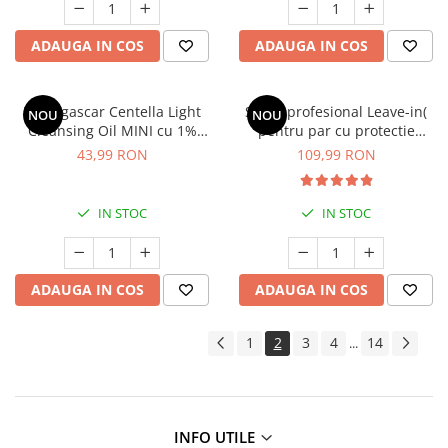
ADAUGA IN COS
ADAUGA IN COS
Madagascar Centella Light
Spray profesional Leave-in(
NOU
NOU
Cleansing Oil MINI cu 1%
pentru par cu protectie
Centella Asiatica, 30 ml –
termica, pentru toate tipurile
43,99 RON
109,99 RON
demachiere delicată și
de par) * 200ml
curățare eficientă
IN STOC
IN STOC
ADAUGA IN COS
ADAUGA IN COS
1
2
3
4
14
...
INFO UTILE