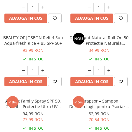
Cătină
Chlorella
ADAUGA IN COS
ADAUGA IN COS
Colina
Electroliti
BEAUTY OF JOSEON Relief Sun
Deodorant Natural Roll-On 50
NOU
Produse Apicole
Aqua-fresh Rice + B5 SPF 50+
ml – Protecție Naturală
Împotriva Mirosurilor, Fără
Cacao
93,99 RON
34,99 RON
Aluminiu
IN STOC
IN STOC
ADAUGA IN COS
ADAUGA IN COS
Altruist Family Spray SPF 50,
Cerapsor – Șampon
-18%
-15%
250ml – Protecție Ultra UVA
Dermatologic pentru Psoriazis
5★ (PPD 48)
(200ml)
94,99 RON
82,99 RON
77,99 RON
70,54 RON
IN STOC
IN STOC