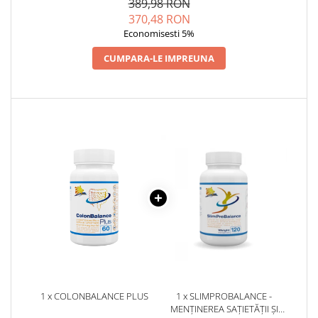
ALIMENTARE
389,98 RON
Cătină
370,48 RON
Chlorella
Economisesti 5%
Colina
CUMPARA-LE IMPREUNA
Electroliti
Produse Apicole
Cacao
1 x COLONBALANCE PLUS
1 x SLIMPROBALANCE -
MENȚINEREA SAȚIETĂȚII ȘI