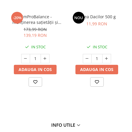
SlimProBalance -
Sarea Dacilor 500 g
-20%
NOU
menținerea sațietății și
11,99 RON
susținerea controlului
173,99 RON
greutății
139,19 RON
IN STOC
IN STOC
ADAUGA IN COS
ADAUGA IN COS
INFO UTILE