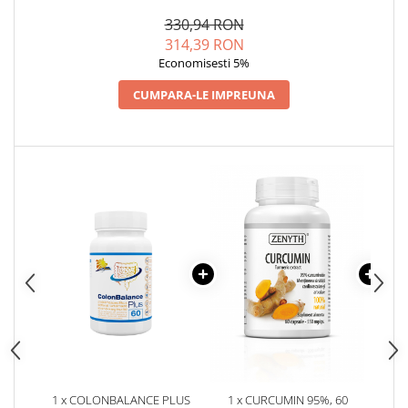
SUSȚINEREA CONTROLULUI
GREUTĂȚII
330,94 RON
314,39 RON
Economisesti 5%
CUMPARA-LE IMPREUNA
1 x COLONBALANCE PLUS
1 x CURCUMIN 95%, 60
1 x N