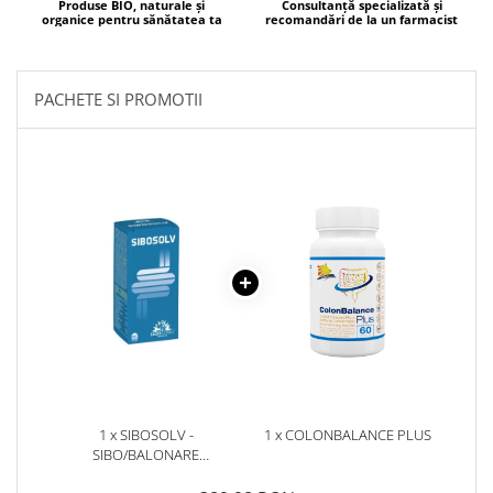
Produse BIO, naturale și
Consultanță specializată și
organice pentru sănătatea ta
recomandări de la un farmacist
Mary & May
Seleniu
COSRX
Seminte de in
BIODANCE
PACHETE SI PROMOTII
Silimarina
OOTD
Spirulina
Cettua
Ulei de cocos
Haruharu Wonder
Medicube
Ulei de peste
ARIUL
Ulei MCT
Dr. Althea
Vitamina A
DELLA BORN
Vitamina B
Vitamina C
Vitamina D
Vitamina E
1 x SIBOSOLV -
1 x COLONBALANCE PLUS
Vitamina K
SIBO/BALONARE
EXTREMA/CUPEROZA/INTOLERANTE
Zinc