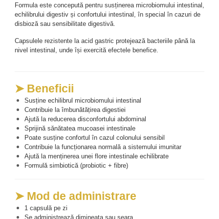
Formula este concepută pentru susținerea microbiomului intestinal, 
echilibrului digestiv și confortului intestinal, în special în cazuri de 
disbioză sau sensibilitate digestivă.
Capsulele rezistente la acid gastric protejează bacteriile până la 
nivel intestinal, unde își exercită efectele benefice.
➤ Beneficii
Susține echilibrul microbiomului intestinal
Contribuie la îmbunătățirea digestiei
Ajută la reducerea disconfortului abdominal
Sprijină sănătatea mucoasei intestinale
Poate susține confortul în cazul colonului sensibil
Contribuie la funcționarea normală a sistemului imunitar
Ajută la menținerea unei flore intestinale echilibrate
Formulă simbiotică (probiotic + fibre)
➤ Mod de administrare
1 capsulă pe zi
Se administrează dimineața sau seara