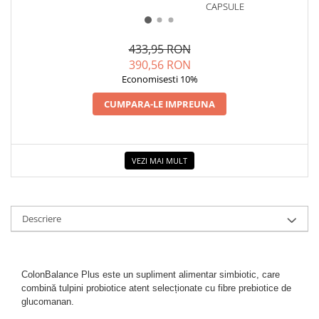
CAPSULE
30
N
ANTI
433,95 RON
390,56 RON
Economisesti 10%
CUMPARA-LE IMPREUNA
VEZI MAI MULT
Descriere
ColonBalance Plus este un supliment alimentar simbiotic, care 
combină tulpini probiotice atent selecționate cu fibre prebiotice de 
glucomanan.