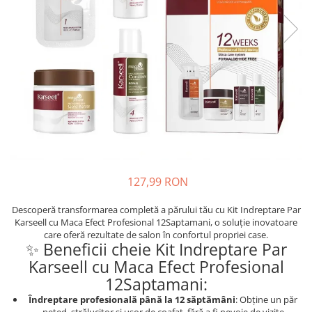
Oase & dinți
Îngrijirea Tenului
Colagen
Zinc Bisglicinat
Piele, păr & unghii
Creme de față
Creatina
Tranzit intestinal
Seruri
Crom
Creme cu SPF
Colesterol & tensiune
Demachiante
Curcumin (Turmeric)
Sănătatea copiilor
Geluri de curățare
Enzime
Performanta sportiva
Ape micelare
Fibre
Sanatate Orala
Tonere
Fier
Alergii
Măști pentru față
Garcinia
Exfoliante
Anti Intepaturi
127,99 RON
Creme pentru ochi
Ghimbir
Balsam buze
Descoperă transformarea completă a părului tău cu Kit Indreptare Par
Ginkgo biloba
Karseell cu Maca Efect Profesional 12Saptamani, o soluție inovatoare
Îngrijirea Corpului
Ginseng
care oferă rezultate de salon în confortul propriei case.​
✨ Beneficii cheie Kit Indreptare Par
Creme de corp
Glucozamina
Karseell cu Maca Efect Profesional
Loțiuni
Glutation
12Saptamani:
Unturi de corp
L-Arginina
Îndreptare profesională până la 12 săptămâni
: Obține un păr
Uleiuri de corp