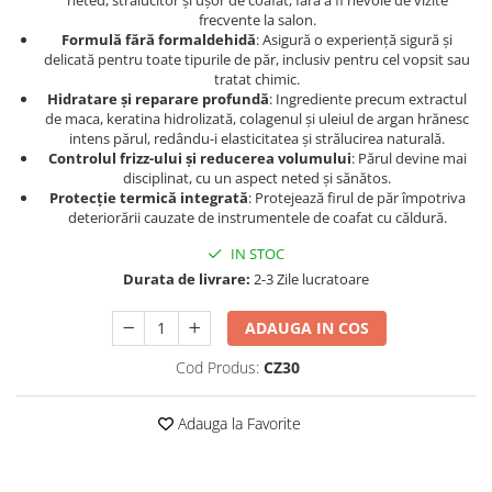
neted, strălucitor și ușor de coafat, fără a fi nevoie de vizite
Geluri de duș
L-Carnitina
frecvente la salon.​
Formulă fără formaldehidă
: Asigură o experiență sigură și
Scruburi
L-Glutamina
delicată pentru toate tipurile de păr, inclusiv pentru cel vopsit sau
Protecție Solară
tratat chimic.​
Lecitina
Hidratare și reparare profundă
: Ingrediente precum extractul
Creme SPF față
Maca
de maca, keratina hidrolizată, colagenul și uleiul de argan hrănesc
Creme SPF corp
intens părul, redându-i elasticitatea și strălucirea naturală.​
Magneziu
Controlul frizz-ului și reducerea volumului
: Părul devine mai
Spray SPF
disciplinat, cu un aspect neted și sănătos.​
Miere de Manuka
Uleiuri bronzare
Protecție termică integrată
: Protejează firul de păr împotriva
After Sun
MSM
deteriorării cauzate de instrumentele de coafat cu căldură.
Acceleratoare bronz
Multivitamine
IN STOC
Igienă Personală
Durata de livrare:
2-3 Zile lucratoare
Omega
Deodorante
Palmier pitic
ADAUGA IN COS
Mâini și Unghii
Probiotice
Cod Produs:
CZ30
Creme mâini
Proteine din zer (Whey Protein)
Tratamente unghii
Quercetin
Adauga la Favorite
Cosmetice coreene
Resveratrol
Beauty of Joseon
Scortisoara
PETITFEE