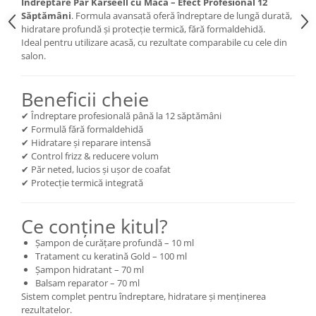
Îndreptare Păr Karseell cu Maca – Efect Profesional 12
Cătină
Săptămâni
. Formula avansată oferă îndreptare de lungă durată,
hidratare profundă și protecție termică, fără formaldehidă.
Chlorella
Ideal pentru utilizare acasă, cu rezultate comparabile cu cele din
Colina
salon.
Electroliti
Beneficii cheie
Produse Apicole
✔ Îndreptare profesională până la 12 săptămâni
Cacao
✔ Formulă fără formaldehidă
✔ Hidratare și reparare intensă
✔ Control frizz & reducere volum
✔ Păr neted, lucios și ușor de coafat
✔ Protecție termică integrată
Ce conține kitul?
Șampon de curățare profundă – 10 ml
Tratament cu keratină Gold – 100 ml
Șampon hidratant – 70 ml
Balsam reparator – 70 ml
Sistem complet pentru îndreptare, hidratare și menținerea
rezultatelor.