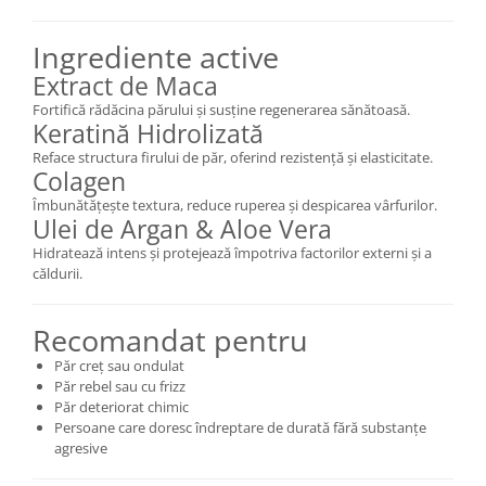
Ingrediente active
Extract de Maca
Fortifică rădăcina părului și susține regenerarea sănătoasă.
Keratină Hidrolizată
Reface structura firului de păr, oferind rezistență și elasticitate.
Colagen
Îmbunătățește textura, reduce ruperea și despicarea vârfurilor.
Ulei de Argan & Aloe Vera
Hidratează intens și protejează împotriva factorilor externi și a
căldurii.
Recomandat pentru
Păr creț sau ondulat
Păr rebel sau cu frizz
Păr deteriorat chimic
Persoane care doresc îndreptare de durată fără substanțe
agresive