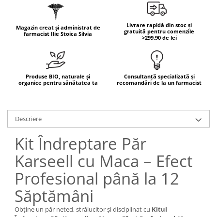
Mary & May
Seleniu
COSRX
Livrare rapidă din stoc și
Magazin creat și administrat de
Seminte de in
gratuită pentru comenzile
farmacist Ilie Stoica Silvia
BIODANCE
>299.90 de lei
Silimarina
OOTD
Spirulina
Cettua
Ulei de cocos
Haruharu Wonder
Produse BIO, naturale și
Consultanță specializată și
organice pentru sănătatea ta
recomandări de la un farmacist
Medicube
Ulei de peste
ARIUL
Ulei MCT
Dr. Althea
Descriere
Vitamina A
DELLA BORN
Vitamina B
Kit Îndreptare Păr
Vitamina C
Karseell cu Maca – Efect
Vitamina D
Profesional până la 12
Vitamina E
Săptămâni
Vitamina K
Zinc
Obține un păr neted, strălucitor și disciplinat cu
Kitul