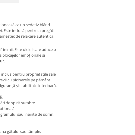
ționează ca un sedativ blând
i. Este inclusă pentru a pregăti
 amestec de relaxare autentică.
 inimii. Este uleiul care aduce o
a blocajelor emoționale și
ur.
inclus pentru proprietățile sale
revii cu picioarele pe pământ
siguranță și stabilitate interioară.
ă.
tări de spirit sumbre.
oțională.
rogramului sau înainte de somn.
zona gâtului sau tâmple.