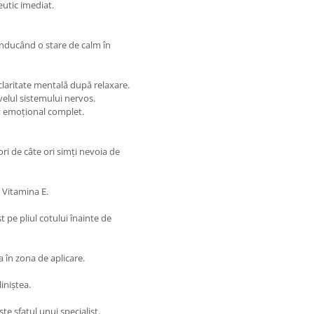
utic imediat.
 inducând o stare de calm în
laritate mentală după relaxare.
velul sistemului nervos.
t emoțional complet.
ori de câte ori simți nevoia de
 Vitamina E.
pe pliul cotului înainte de
a în zona de aplicare.
iniștea.
te sfatul unui specialist.