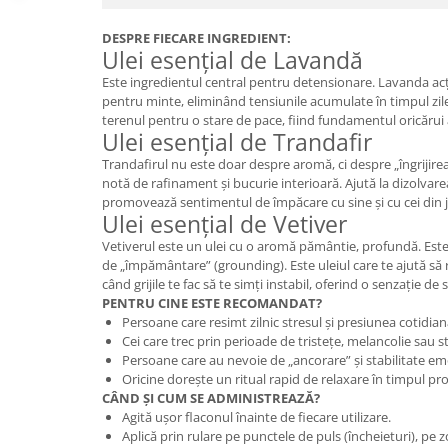
Cătină
DESPRE FIECARE INGREDIENT:
Chlorella
Ulei esențial de Lavandă
Colina
Este ingredientul central pentru detensionare. Lavanda ac
pentru minte, eliminând tensiunile acumulate în timpul zile
Electroliti
terenul pentru o stare de pace, fiind fundamentul oricărui
Ulei esențial de Trandafir
Produse Apicole
Trandafirul nu este doar despre aromă, ci despre „îngrijirea”
Cacao
notă de rafinament și bucurie interioară. Ajută la dizolvare
promovează sentimentul de împăcare cu sine și cu cei din j
Ulei esențial de Vetiver
Vetiverul este un ulei cu o aromă pământie, profundă. Este 
de „împământare” (grounding). Este uleiul care te ajută să 
când grijile te fac să te simți instabil, oferind o senzație de 
PENTRU CINE ESTE RECOMANDAT?
Persoane care resimt zilnic stresul și presiunea cotidian
Cei care trec prin perioade de tristețe, melancolie sau s
Persoane care au nevoie de „ancorare” și stabilitate em
Oricine dorește un ritual rapid de relaxare în timpul p
CÂND ȘI CUM SE ADMINISTREAZĂ?
Agită ușor flaconul înainte de fiecare utilizare.
Aplică prin rulare pe punctele de puls (încheieturi), pe 