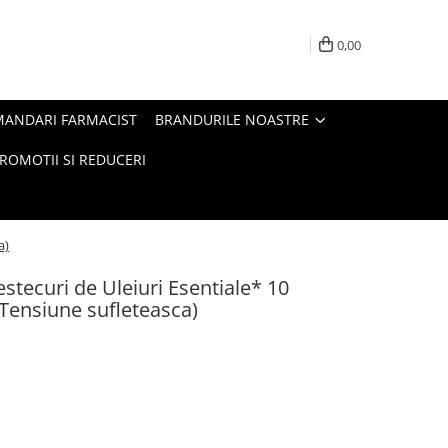
0,00
MANDARI FARMACIST
BRANDURILE NOASTRE
ROMOTII SI REDUCERI
a)
mestecuri de Uleiuri Esentiale* 10
,Tensiune sufleteasca)