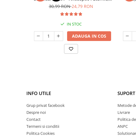
Antiinfecțios și Antifungic
infec
30,99 RON
24,79 RON
IN STOC
ADAUGA IN COS
INFO UTILE
SUPORT 
Grup privat facebook
Metode de
Despre noi
Livrare
Contact
Politica d
Termeni si conditii
ANPC
Politica Cookies
Solutionare