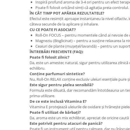
Inspiră profund aroma de 3-4 ori pentru un efect terape
Poate fi folosit oricând simți că agitația preia controlul.
ÎN CÂT TIMP POT APĂREA REZULTATELE?
Efectul este resimțit aproape instantaneu la nivel olfactiv,
câteva secunde de la aplicare și inhalare.
CU CE POATE FI ASOCIAT?
Roll-On FOCUS – pentru momentele când ai nevoie de c
Magneziu (Bisglicinat) – pentru a susține relaxarea la ni
Ceaiuri de plante (mușețel/lavandă) – pentru un supor
ÎNTREBĂRI FRECVENTE (FAQ):
Poate fi folosit zilnic?
Da, este un amestec natural, sigur pentru utilizarea zilnică 
echilibru.
Conține parfumuri sintetice?
Nu, Roll-On RELAX conține exclusiv uleiuri esențiale pure și
Este sigur pentru pielea sensibilă?
Formula este diluată, dar recomandăm întotdeauna un test 
prima utilizare.
De ce este inclusă Vitamina E?
Vitamina E protejează uleiurile de oxidare și hrănește piele
Poate fi utilizat de bărbați?
Da, aroma este un mix echilibrat, apreciat de oricine caută l
Este potrivit pentru atacuri de panică?
Poate fi un instrument util pentru calmare, dar nu înlocuieș