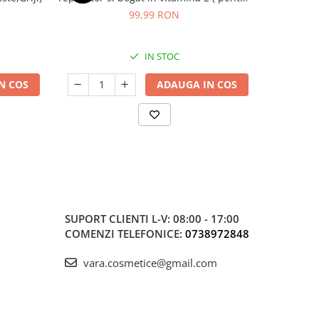
parul uscat si deteriorat ) * 50 ml
ș
99,99 RON
6
IN STOC
N COS
ADAUGA IN COS
SUPORT CLIENTI
L-V: 08:00 - 17:00
COMENZI TELEFONICE:
0738972848
vara.cosmetice@gmail.com