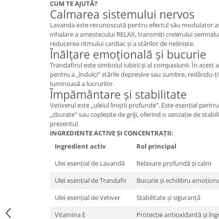
CUM TE AJUTĂ?
Calmarea sistemului nervos
Mary & May
Seleniu
COSRX
Lavanda este recunoscută pentru efectul său modulator as
Seminte de in
inhalare a amestecului RELAX, transmiți creierului semnalul
BIODANCE
reducerea ritmului cardiac și a stărilor de neliniște.
Silimarina
OOTD
Înălțare emoțională și bucurie
Spirulina
Cettua
Trandafirul este simbolul iubirii și al compasiunii. În acest 
pentru a „îndulci” stările depresive sau sumbre, redându-ți
Ulei de cocos
Haruharu Wonder
luminoasă a lucrurilor.
Medicube
Ulei de peste
Împământare și stabilitate
ARIUL
Ulei MCT
Vetiverul este „uleiul liniștii profunde”. Este esențial pent
Dr. Althea
„zburate” sau copleșite de griji, oferind o senzație de stabil
Vitamina A
prezentul.
DELLA BORN
INGREDIENTE ACTIVE ȘI CONCENTRAȚII:
Vitamina B
Ingredient activ
Rol principal
Vitamina C
Ulei esențial de Lavandă
Relaxare profundă și calm
Vitamina D
Ulei esențial de Trandafir
Bucurie și echilibru emoțion
Vitamina E
Vitamina K
Ulei esențial de Vetiver
Stabilitate și siguranță
Zinc
Vitamina E
Protecție antioxidantă și îngri