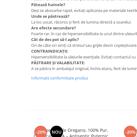
Pătează hainele?
Deși se absoarbe rapid, evitați aplicarea pe materiale textil
Unde se păstrează?
La loc uscat, răcoros și ferit de lumina directă a soarelui.
Are efecte secundare?
Foarte rar, în caz de hipersensibilitate la unul dintre uleiuri
Cât de des pot să-l aplic?
Ori de câte ori simți că stresul sau grijile devin copleșitoare
CONTRAINDICAȚII:
Hipersensibilitate la uleiurile esențiale. Evitați contactul cu 
PĂSTRARE ȘI VALABILITATE:
A se păstra în ambalajul original, închis etanș, ferit de lumi
Informatii conformitate produs
Ulei Esențial de Oregano, 100% Pur,
Ulei E
-20%
NOU
-20%
Certificare IFRA – Antiseptic Puternic,
Tree)