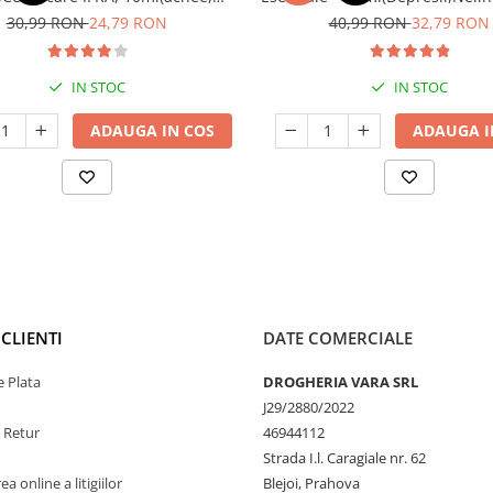
tii fungice, matreata, infectii
30,99 RON
24,79 RON
40,99 RON
32,79 RON
vaginale, hemoroizi)
IN STOC
IN STOC
ADAUGA IN COS
ADAUGA I
CLIENTI
DATE COMERCIALE
 Plata
DROGHERIA VARA SRL
J29/2880/2022
e Retur
46944112
Strada I.l. Caragiale nr. 62
a online a litigiilor
Blejoi, Prahova