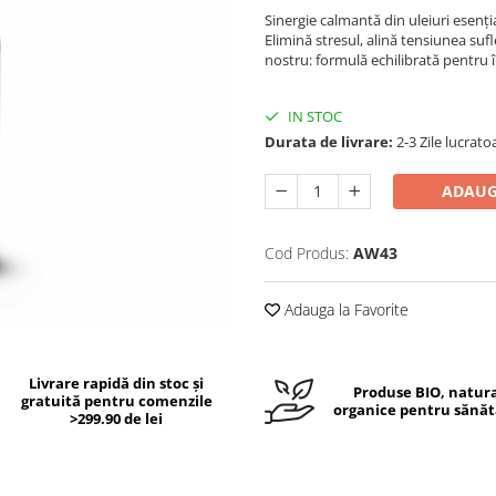
Sinergie calmantă din uleiuri esenți
Elimină stresul, alină tensiunea suf
nostru: formulă echilibrată pentru
IN STOC
Durata de livrare:
2-3 Zile lucrato
ADAUG
Cod Produs:
AW43
Adauga la Favorite
Livrare rapidă din stoc și
Produse BIO, natura
gratuită pentru comenzile
organice pentru sănăt
>299.90 de lei