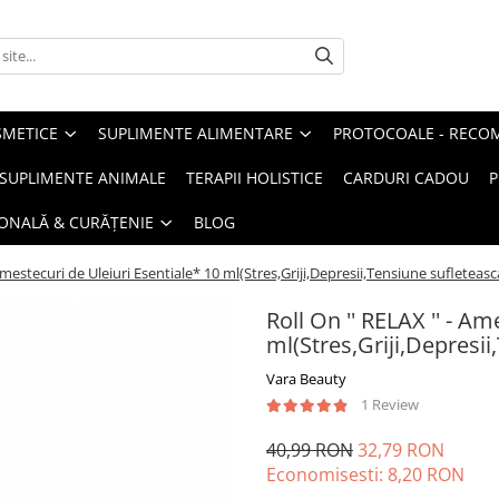
METICE
SUPLIMENTE ALIMENTARE
PROTOCOALE - RECO
I SUPLIMENTE ANIMALE
TERAPII HOLISTICE
CARDURI CADOU
P
SONALĂ & CURĂȚENIE
BLOG
 Amestecuri de Uleiuri Esentiale* 10 ml(Stres,Griji,Depresii,Tensiune sufleteasc
Roll On '' RELAX '' - A
ml(Stres,Griji,Depresii
Vara Beauty
1 Review
40,99 RON
32,79 RON
Economisesti:
8,20
RON