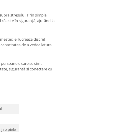
upra stresului. Prin simpla
 că este în siguranță, ajutând la
amestec, el lucrează discret
 capacitatea de a vedea latura
ru persoanele care se simt
itate, siguranță și conectare cu
al
jire piele