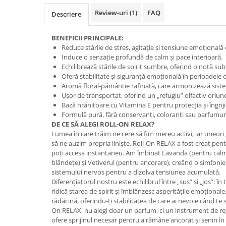
Geluri de duș
L-Carnitina
Review-uri
(1)
FAQ
Descriere
Scruburi
L-Glutamina
Protecție Solară
Lecitina
BENEFICII PRINCIPALE:
Creme SPF față
Reduce stările de stres, agitație și tensiune emoțională 
Maca
Induce o senzație profundă de calm și pace interioară.
Creme SPF corp
Echilibrează stările de spirit sumbre, oferind o notă sub
Magneziu
Spray SPF
Oferă stabilitate și siguranță emoțională în perioadele d
Miere de Manuka
Aromă floral-pământie rafinată, care armonizează sist
Uleiuri bronzare
Ușor de transportat, oferind un „refugiu” olfactiv oriund
After Sun
MSM
Bază hrănitoare cu Vitamina E pentru protecția și îngrijir
Acceleratoare bronz
Formulă pură, fără conservanți, coloranți sau parfumuri
Multivitamine
DE CE SĂ ALEGI ROLL-ON RELAX?
Igienă Personală
Omega
Lumea în care trăim ne cere să fim mereu activi, iar uneor
Deodorante
să ne auzim propria liniște. Roll-On RELAX a fost creat pentru
Palmier pitic
poți accesa instantaneu. Am îmbinat Lavanda (pentru calm)
Mâini și Unghii
Probiotice
blândețe) și Vetiverul (pentru ancorare), creând o simfonie 
Creme mâini
sistemului nervos pentru a dizolva tensiunea acumulată.
Proteine din zer (Whey Protein)
Diferențiatorul nostru este echilibrul între „sus” și „jos”: î
Tratamente unghii
ridică starea de spirit și îmblânzesc asperitățile emoționale
Quercetin
Cosmetice coreene
rădăcină, oferindu-ți stabilitatea de care ai nevoie când te 
Resveratrol
On RELAX, nu alegi doar un parfum, ci un instrument de reg
Beauty of Joseon
ofere sprijinul necesar pentru a rămâne ancorat și senin în m
Scortisoara
PETITFEE