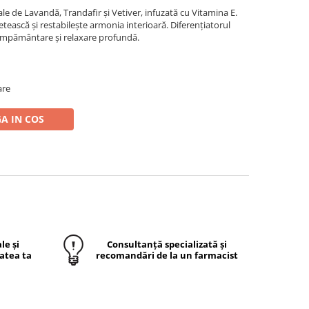
ale de Lavandă, Trandafir și Vetiver, infuzată cu Vitamina E.
letească și restabilește armonia interioară. Diferențiatorul
 împământare și relaxare profundă.
are
A IN COS
le și
Consultanță specializată și
atea ta
recomandări de la un farmacist