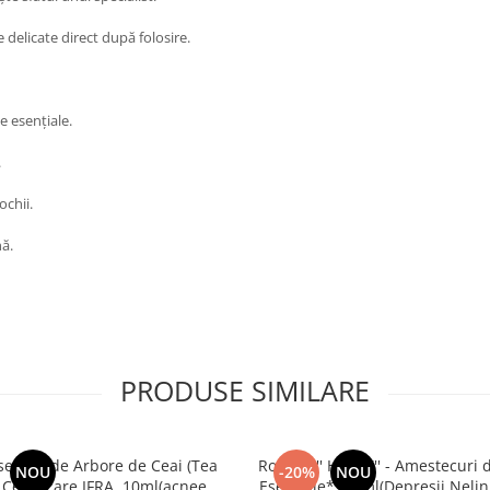
e delicate direct după folosire.
le esențiale.
.
ochii.
nă.
PRODUSE SIMILARE
sential de Arbore de Ceai (Tea
Roll On '' HAPPY'' - Amestecuri 
NOU
-20%
NOU
,Certificare IFRA, 10ml(acnee,
Esentiale* 10 ml(Depresii,Nelini