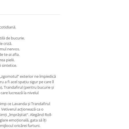
cotidiană.
tilă de bucurie.
e criză.
emul nervos.
e te-ai afla.
ea pielii.
 sintetice.
i „zgomotul” exterior ne împiedică
 a fi acel spațiu sigur pe care îl
, Trandafirul (pentru bucurie și
care lucrează la nivelul
n timp ce Lavanda și Trandafirul
, Vetiverul acționează ca o
simți „împrăștiat”. Alegând Roll-
lare emoțională, gata să îți
ijlocul oricărei furtuni.