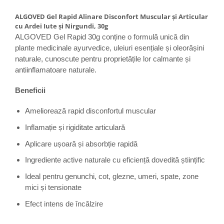
ALGOVED Gel Rapid Alinare Disconfort Muscular și Articular
cu Ardei Iute și Nirgundi, 30g
ALGOVED Gel Rapid 30g conține o formulă unică din
plante medicinale ayurvedice, uleiuri esențiale și oleorășini
naturale, cunoscute pentru proprietățile lor calmante și
antiinflamatoare naturale.
Beneficii
Ameliorează rapid disconfortul muscular
Inflamație și rigiditate articulară
Aplicare ușoară și absorbție rapidă
Ingrediente active naturale cu eficiență dovedită științific
Ideal pentru genunchi, cot, glezne, umeri, spate, zone
mici și tensionate
Efect intens de încălzire