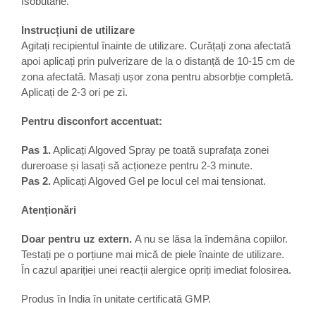
Isobutane.
Instrucțiuni de utilizare
Agitați recipientul înainte de utilizare. Curățați zona afectată
apoi aplicați prin pulverizare de la o distanță de 10-15 cm de
zona afectată. Masați ușor zona pentru absorbție completă.
Aplicați de 2-3 ori pe zi.
Pentru disconfort accentuat:
Pas 1.
Aplicați Algoved Spray pe toată suprafața zonei
dureroase și lasați să acționeze pentru 2-3 minute.
Pas 2.
Aplicați Algoved Gel pe locul cel mai tensionat.
Atenționări
Doar pentru uz extern.
A nu se lăsa la îndemâna copiilor.
Testați pe o porțiune mai mică de piele înainte de utilizare.
În cazul apariției unei reacții alergice opriți imediat folosirea.
Produs în India în unitate certificată GMP.