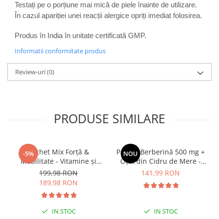
Testați pe o porțiune mai mică de piele înainte de utilizare.
În cazul apariției unei reacții alergice opriți imediat folosirea.
Produs în India în unitate certificată GMP.
Informatii conformitate produs
Review-uri
(0)
PRODUSE SIMILARE
Pachet Mix Forță &
Pachet Berberină 500 mg +
-5%
NOU
Mobilitate - Vitamine și
Oțet din Cidru de Mere -
Protecție Articulară
suport natural pentru
199,98 RON
141,99 RON
glicemie, metabolism și
189,98 RON
controlul greutății
IN STOC
IN STOC