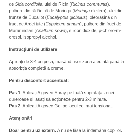
de
Sida cordifolia
, ulei de Ricin (
Ricinus communis
),
pulbere din rădăcină de Moringa (
Moringa
oleifera), ulei din
frunze de Eucalipt (
Eucalyptus globulus
), oleorășină din
fruct de Ardei iute (
Capsicum annum
), pulbere din fruct de
Mărar indian (
Anathum sowa
), silicon dioxide, p-chloro-m-
cresol, isopropyl alcohol.
Instrucțiuni de utilizare
Aplicați de 3-4 ori pe zi, masând ușor zona afectată până la
absorbția completă a cremei.
Pentru disconfort accentuat:
Pas 1.
Aplicați Algoved Spray pe toată suprafața zonei
dureroase și lasați să acționeze pentru 2-3 minute.
Pas 2.
Aplicați Algoved Gel pe locul cel mai tensionat.
Atenționări
Doar pentru uz extern.
A nu se lăsa la îndemâna copiilor.