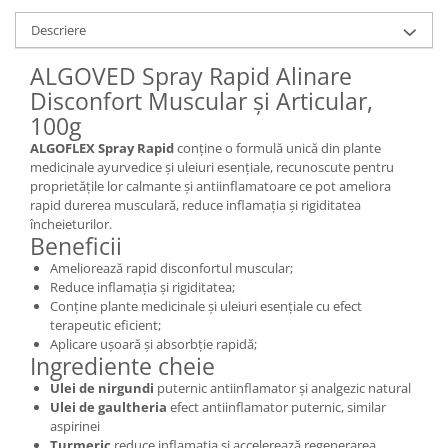
Cătină
Descriere
Chlorella
ALGOVED Spray Rapid Alinare
Colina
Disconfort Muscular și Articular,
Electroliti
100g
Produse Apicole
ALGOFLEX Spray Rapid
conține o formulă unică din plante
medicinale ayurvedice și uleiuri esențiale, recunoscute pentru
Cacao
proprietățile lor calmante și antiinflamatoare ce pot ameliora
rapid durerea musculară, reduce inflamația și rigiditatea
încheieturilor.
Beneficii
Ameliorează rapid disconfortul muscular;
Reduce inflamația și rigiditatea;
Conține plante medicinale și uleiuri esențiale cu efect
terapeutic eficient;
Aplicare ușoară și absorbție rapidă;
Ingrediente cheie
Ulei de nirgundi
puternic antiinflamator și analgezic natural
Ulei de gaultheria
efect antiinflamator puternic, similar
aspirinei
Turmeric
reduce inflamația și accelerează regenerarea