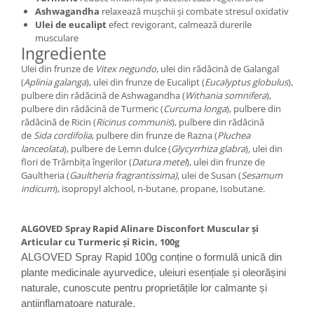
Ashwagandha
relaxează mușchii și combate stresul oxidativ
Ulei de eucalipt
efect revigorant, calmează durerile
musculare
Ingrediente
Ulei din frunze de
Vitex negundo
, ulei din rădăcină de Galangal
(
Aplinia galanga
), ulei din frunze de Eucalipt (
Eucalyptus globulus
),
pulbere din rădăcină de Ashwagandha (
Withania somnifera
),
pulbere din rădăcină de Turmeric (
Curcuma longa
), pulbere din
rădăcină de Ricin (
Ricinus communis
), pulbere din rădăcină
de
Sida cordifolia
, pulbere din frunze de Razna (
Pluchea
lanceolata
), pulbere de Lemn dulce (
Glycyrrhiza glabra
)
,
ulei din
flori de Trâmbița îngerilor (
Datura metel
), ulei din frunze de
Gaultheria (
Gaultheria fragrantissima),
ulei de Susan (
Sesamum
indicum
), isopropyl alchool, n-butane, propane, Isobutane.
ALGOVED Spray Rapid Alinare Disconfort Muscular și
Articular cu Turmeric și Ricin, 100g
ALGOVED Spray Rapid 100g conține o formulă unică din
plante medicinale ayurvedice, uleiuri esențiale și oleorășini
naturale, cunoscute pentru proprietățile lor calmante și
antiinflamatoare naturale.