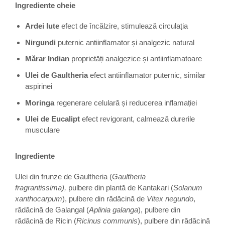
Ingrediente cheie
Ardei Iute
efect de încălzire, stimulează circulația
Nirgundi
puternic antiinflamator și analgezic natural
Mărar Indian
proprietăți analgezice și antiinflamatoare
Ulei de Gaultheria
efect antiinflamator puternic, similar
aspirinei
Moringa
regenerare celulară și reducerea inflamației
Ulei de Eucalipt
efect revigorant, calmează durerile
musculare
Ingrediente
Ulei din frunze de Gaultheria (
Gaultheria
fragrantissima),
pulbere din plantă de Kantakari (
Solanum
xanthocarpum
), pulbere din rădăcină de
Vitex negundo
,
rădăcină de Galangal (
Aplinia galanga
), pulbere din
rădăcină de Ricin (
Ricinus communis
), pulbere din rădăcină