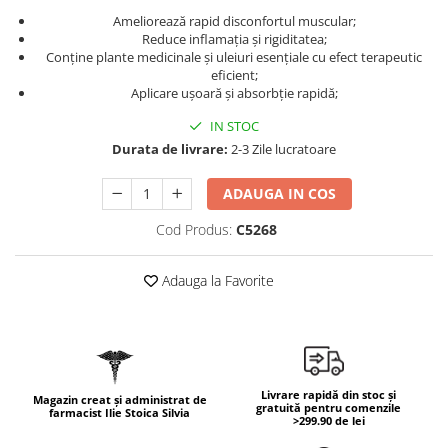
Geluri de duș
L-Carnitina
Ameliorează rapid disconfortul muscular;
Scruburi
Reduce inflamația și rigiditatea;
L-Glutamina
Conține plante medicinale și uleiuri esențiale cu efect terapeutic
Protecție Solară
Lecitina
eficient;
Aplicare ușoară și absorbție rapidă;
Creme SPF față
Maca
Creme SPF corp
IN STOC
Magneziu
Spray SPF
Durata de livrare:
2-3 Zile lucratoare
Miere de Manuka
Uleiuri bronzare
ADAUGA IN COS
After Sun
MSM
Acceleratoare bronz
Multivitamine
Cod Produs:
C5268
Igienă Personală
Omega
Adauga la Favorite
Deodorante
Palmier pitic
Mâini și Unghii
Probiotice
Creme mâini
Proteine din zer (Whey Protein)
Tratamente unghii
Quercetin
Cosmetice coreene
Livrare rapidă din stoc și
Magazin creat și administrat de
gratuită pentru comenzile
farmacist Ilie Stoica Silvia
Resveratrol
Beauty of Joseon
>299.90 de lei
Scortisoara
PETITFEE