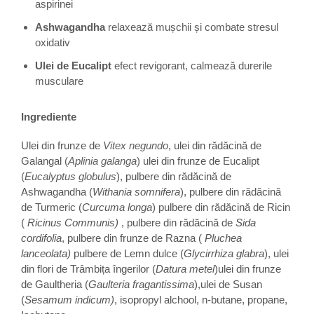
aspirinei
Ashwagandha
relaxează mușchii și combate stresul
oxidativ
Ulei de Eucalipt
efect revigorant, calmează durerile
musculare
Ingrediente
Ulei din frunze de
Vitex negundo
, ulei din rădăcină de
Galangal
(
Aplinia galanga
)
ulei din frunze de Eucalipt
(
Eucalyptus globulus
), pulbere din rădăcină de
Ashwagandha (
Withania somnifera
), pulbere din rădăcină
de Turmeric (
Curcuma longa
) pulbere din rădăcină de Ricin
(
Ricinus Communis)
, pulbere din rădăcină de
Sida
cordifolia
, pulbere din frunze de Razna (
Pluchea
lanceolata)
pulbere de Lemn dulce (
Glycirrhiza glabra
), ulei
din flori de Trâmbița îngerilor (
Datura metel
)ulei din frunze
de Gaultheria (
Gaulteria fragantissima
),ulei de Susan
(
Sesamum indicum)
, isopropyl alchool, n-butane, propane,