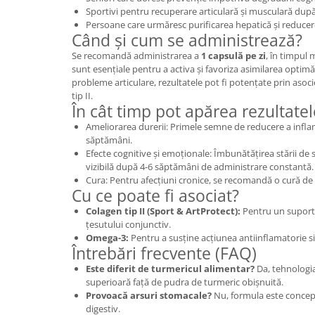
Sportivi pentru recuperare articulară și musculară după
Persoane care urmăresc purificarea hepatică și reducer
Când și cum se administrează?
Se recomandă administrarea a
1 capsulă pe zi
, în timpul 
sunt esențiale pentru a activa și favoriza asimilarea optim
probleme articulare, rezultatele pot fi potențate prin aso
tip II.
În cât timp pot apărea rezultatel
Ameliorarea durerii: Primele semne de reducere a infla
săptămâni.
Efecte cognitive și emoționale: Îmbunătățirea stării de sp
vizibilă după 4-6 săptămâni de administrare constantă.
Cura: Pentru afecțiuni cronice, se recomandă o cură de
Cu ce poate fi asociat?
Colagen tip II (Sport & ArtProtect):
Pentru un suport 
țesutului conjunctiv.
Omega-3:
Pentru a susține acțiunea antiinflamatorie s
Întrebări frecvente (FAQ)
Este diferit de turmericul alimentar?
Da, tehnologi
superioară față de pudra de turmeric obișnuită.
Provoacă arsuri stomacale?
Nu, formula este concepu
digestiv.