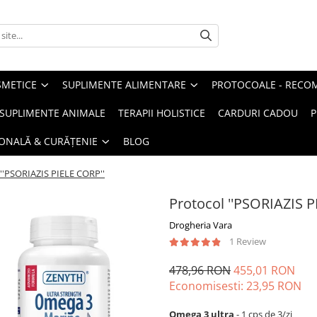
METICE
SUPLIMENTE ALIMENTARE
PROTOCOALE - RECO
I SUPLIMENTE ANIMALE
TERAPII HOLISTICE
CARDURI CADOU
P
SONALĂ & CURĂȚENIE
BLOG
 ''PSORIAZIS PIELE CORP''
Protocol ''PSORIAZIS P
Drogheria Vara
1 Review
478,96 RON
455,01 RON
Economisesti:
23,95
RON
Omega 3 ultra
- 1 cps de 3/zi