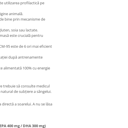
e utilizarea profilactică pe
igine animală.
 de bine prin mecanisme de
uten, soia sau lactate.
 masă este crucială pentru
M-95 este de 6 ori mai eficient
mației după antrenamente
te alimentată 100% cu energie
e trebuie să consulte medicul
natural de subțiere a sângelui.
a directă a soarelui. A nu se lăsa
(EPA 400 mg / DHA 300 mg)