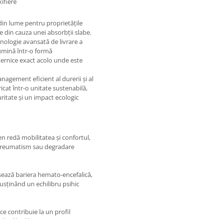
xifiere
din lume pentru proprietățile
te din cauza unei absorbții slabe.
nologie avansată de livrare a
cumină într-o formă
ternice exact acolo unde este
nagement eficient al durerii și al
ricat într-o unitate sustenabilă,
ritate și un impact ecologic
een redă mobilitatea și confortul,
de reumatism sau degradare
sează bariera hemato-encefalică,
susținând un echilibru psihic
ce contribuie la un profil