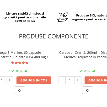
Livrare rapidă din stoc și
Produse BIO, natura
gratuită pentru comenzile
organice pentru sănăt
>299.90 de lei
PRODUSE COMPONENTE
ega 3 Marine, 60 capsule –
Cerapsor Cremă, 200ml – Disp
ntrație Ridicată (EPA 400 mg /
Medical Adjuvant în Psoria
00 mg) pentru Inimă, Creier și
Ochi
IN STOC
IN STOC
ADAUGA IN COS
ADAUGA IN