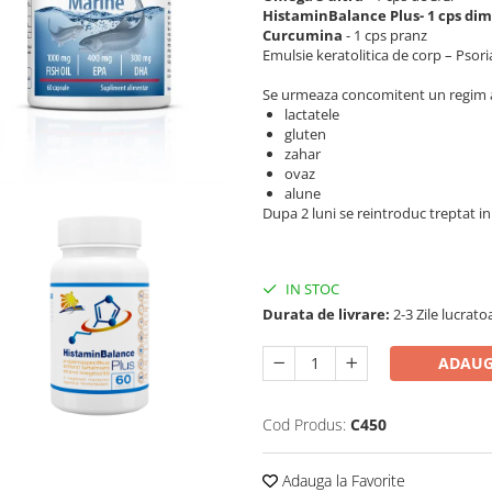
HistaminBalance Plus- 1 cps dim
Curcumina
- 1 cps pranz
Emulsie keratolitica de corp – Psori
Se urmeaza concomitent un regim ali
lactatele
gluten
zahar
ovaz
alune
Dupa 2 luni se reintroduc treptat in
IN STOC
Durata de livrare:
2-3 Zile lucrato
ADAUG
Cod Produs:
C450
Adauga la Favorite