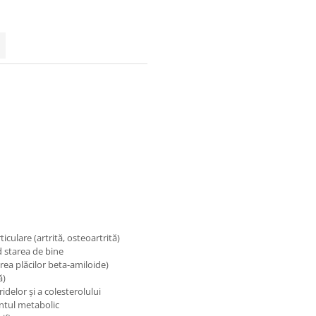
iculare (artrită, osteoartrită)
d starea de bine
rea plăcilor beta-amiloide)
ă)
idelor și a colesterolului
entul metabolic