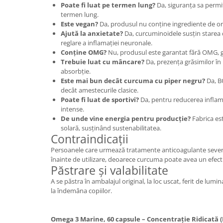
Poate fi luat pe termen lung?
Da, siguranța sa permit
termen lung.
Este vegan?
Da, produsul nu conține ingrediente de or
Ajută la anxietate?
Da, curcuminoidele susțin starea
reglare a inflamației neuronale.
Conține OMG?
Nu, produsul este garantat fără OMG, gl
Trebuie luat cu mâncare?
Da, prezența grăsimilor în
absorbție.
Este mai bun decât curcuma cu piper negru?
Da, BC
decât amestecurile clasice.
Poate fi luat de sportivi?
Da, pentru reducerea infla
intense.
De unde vine energia pentru producție?
Fabrica es
solară, susținând sustenabilitatea.
Contraindicații
Persoanele care urmează tratamente anticoagulante sever
înainte de utilizare, deoarece curcuma poate avea un efect 
Păstrare și valabilitate
A se păstra în ambalajul original, la loc uscat, ferit de lumin
la îndemâna copiilor.
Omega 3 Marine, 60 capsule – Concentrație Ridicată 