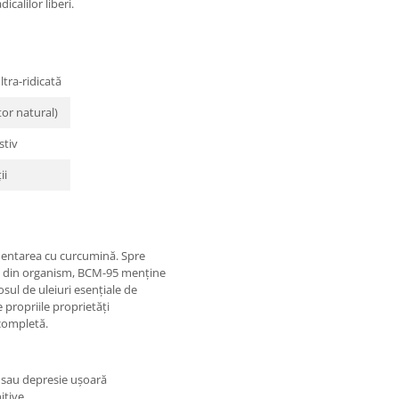
calilor liberi.
tra-ridicată
or natural)
stiv
ii
entarea cu curcumină. Spre
id din organism, BCM-95 menține
sul de uleiuri esențiale de
 propriile proprietăți
 completă.
 sau depresie ușoară
itive