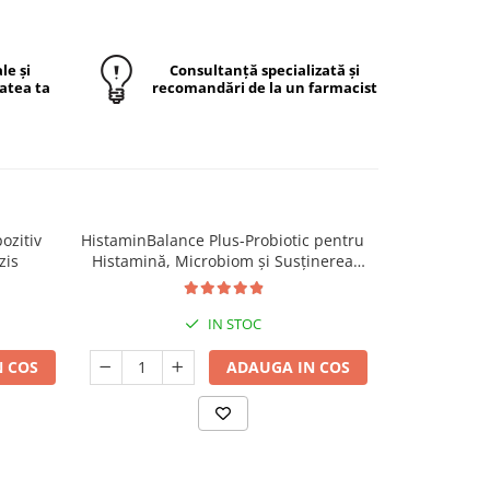
le și
Consultanță specializată și
atea ta
recomandări de la un farmacist
ozitiv
HistaminBalance Plus-Probiotic pentru
zis
Histamină, Microbiom și Susținerea
Echilibrului Intestinal- 60 Capsule
IN STOC
 COS
ADAUGA IN COS