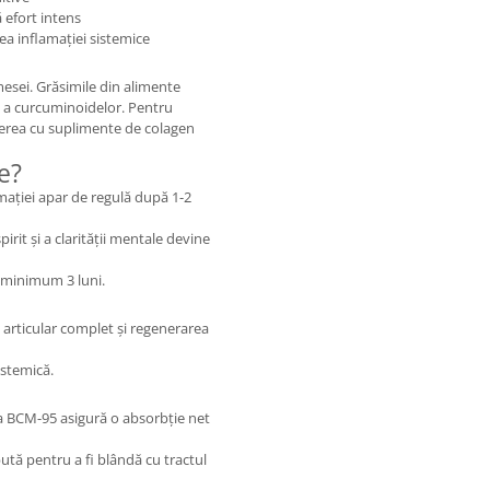
 efort intens
ea inflamației sistemice
mesei. Grăsimile din alimente
ă a curcuminoidelor. Pentru
cierea cu suplimente de colagen
e?
mației apar de regulă după 1-2
irit și a clarității mentale devine
 minimum 3 luni.
articular complet și regenerarea
istemică.
a BCM-95 asigură o absorbție net
tă pentru a fi blândă cu tractul