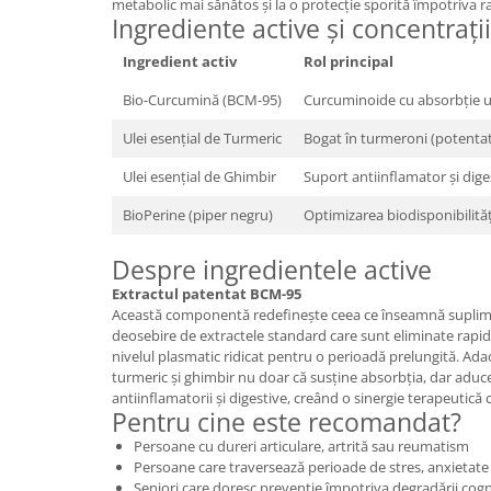
metabolic mai sănătos și la o protecție sporită împotriva radi
Ingrediente active și concentrații
Ingredient activ
Rol principal
Bio-Curcumină (BCM-95)
Curcuminoide cu absorbție ul
Ulei esențial de Turmeric
Bogat în turmeroni (potentat
Ulei esențial de Ghimbir
Suport antiinflamator și dige
BioPerine (piper negru)
Optimizarea biodisponibilităț
Despre ingredientele active
Extractul patentat BCM-95
Această componentă redefinește ceea ce înseamnă suplim
deosebire de extractele standard care sunt eliminate rap
nivelul plasmatic ridicat pentru o perioadă prelungită. Adao
turmeric și ghimbir nu doar că susține absorbția, dar aduce
antiinflamatorii și digestive, creând o sinergie terapeutică
Pentru cine este recomandat?
Persoane cu dureri articulare, artrită sau reumatism
Persoane care traversează perioade de stres, anxietate
Seniori care doresc prevenție împotriva degradării cogn