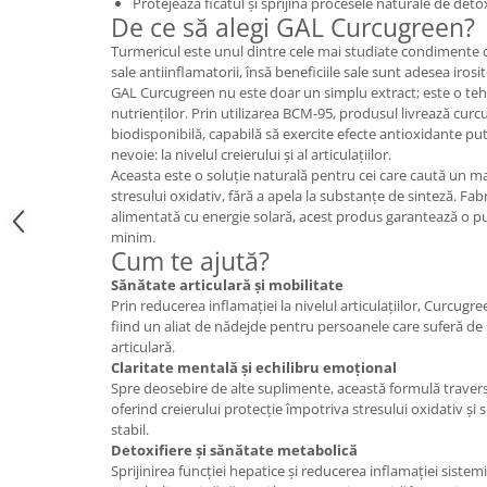
Protejează ficatul și sprijină procesele naturale de deto
Cătină
De ce să alegi GAL Curcugreen?
Chlorella
Turmericul este unul dintre cele mai studiate condimente 
sale antiinflamatorii, însă beneficiile sale sunt adesea irosi
Colina
GAL Curcugreen nu este doar un simplu extract; este o teh
nutrienților. Prin utilizarea BCM-95, produsul livrează cur
Electroliti
biodisponibilă, capabilă să exercite efecte antioxidante pu
Produse Apicole
nevoie: la nivelul creierului și al articulațiilor.
Aceasta este o soluție naturală pentru cei care caută un ma
Cacao
stresului oxidativ, fără a apela la substanțe de sinteză. Fab
alimentată cu energie solară, acest produs garantează o pu
minim.
Cum te ajută?
Sănătate articulară și mobilitate
Prin reducerea inflamației la nivelul articulațiilor, Curcugr
fiind un aliat de nădejde pentru persoanele care suferă 
articulară.
Claritate mentală și echilibru emoțional
Spre deosebire de alte suplimente, această formulă traver
oferind creierului protecție împotriva stresului oxidativ și 
stabil.
Detoxifiere și sănătate metabolică
Sprijinirea funcției hepatice și reducerea inflamației sistemi