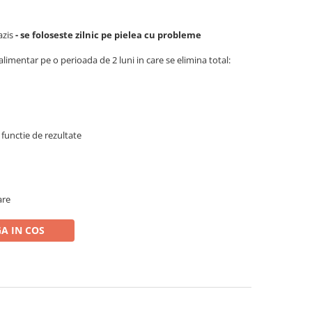
azis
- se foloseste zilnic pe pielea cu probleme
mentar pe o perioada de 2 luni in care se elimina total:
 functie de rezultate
are
A IN COS