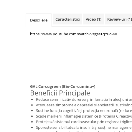
Mary & May
Seleniu
COSRX
Seminte de in
Caracteristici
Video
(1)
Review-uri
(1)
Descriere
BIODANCE
Silimarina
OOTD
https://www.youtube.com/watch?v=gasTqYBo-60
Spirulina
Cettua
Ulei de cocos
Haruharu Wonder
Medicube
Ulei de peste
ARIUL
Ulei MCT
Dr. Althea
Vitamina A
DELLA BORN
Vitamina B
GAL Curcugreen (Bio-Curcumina+)
Vitamina C
Beneficii Principale
Reduce semnificativ durerea și inflamația în afecțiuni art
Vitamina D
Atenuează simptomele depresiei și anxietății, susținân
Vitamina E
Susține funcția cognitivă și protecția neuronală (reduce
Scade markerii inflamației sistemice (Proteina C reactiv
Vitamina K
Protejează sistemul cardiovascular prin reglarea triglicer
Zinc
Sporește sensibilitatea la insulină și susține managem