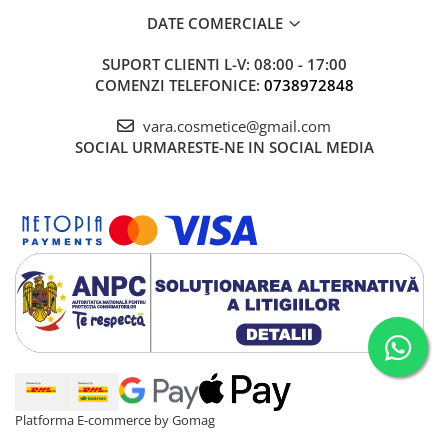
DATE COMERCIALE
Mary & May
Seleniu
COSRX
Seminte de in
SUPORT CLIENTI
L-V: 08:00 - 17:00
BIODANCE
COMENZI TELEFONICE:
0738972848
Silimarina
OOTD
Spirulina
vara.cosmetice@gmail.com
Cettua
SOCIAL
URMARESTE-NE IN SOCIAL MEDIA
Ulei de cocos
Haruharu Wonder
Medicube
Ulei de peste
ARIUL
Ulei MCT
Dr. Althea
Vitamina A
DELLA BORN
Vitamina B
Vitamina C
Vitamina D
Vitamina E
Vitamina K
Platforma E-commerce by Gomag
Zinc