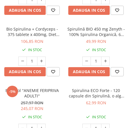
Oase & dinți
Îngrijirea Tenului
Colagen
Zinc Bisglicinat
Piele, păr & unghii
ADAUGA IN COS
ADAUGA IN COS
Creme de față
Creatina
Tranzit intestinal
Seruri
Crom
Creme cu SPF
Colesterol & tensiune
Bio Spirulina + Cordyceps -
Spirulină BIO 450 mg Zenyth -
Demachiante
Curcumin (Turmeric)
375 tablete x 400mg, Diet
100% Spirulina Organică, 60
Sănătatea copiilor
Food, 150g
capsule
Geluri de curățare
106,85 RON
49,99 RON
Enzime
Performanta sportiva
Ape micelare
IN STOC
IN STOC
Fibre
Sanatate Orala
Tonere
Fier
Alergii
Măști pentru față
Garcinia
Exfoliante
Anti Intepaturi
ADAUGA IN COS
ADAUGA IN COS
Creme pentru ochi
Ghimbir
Balsam buze
Ginkgo biloba
Protocol ''ANEMIE FERIPRIVA
Spirulina ECO Forte - 120
-5%
Îngrijirea Corpului
ADULTI''
capsule din Spirulină, o algă
Ginseng
cu beneficii pentru mușchi,
Creme de corp
257,97 RON
62,99 RON
Glucozamina
energie, inimă și digestie
245,07 RON
Loțiuni
Glutation
Unturi de corp
IN STOC
IN STOC
L-Arginina
Uleiuri de corp