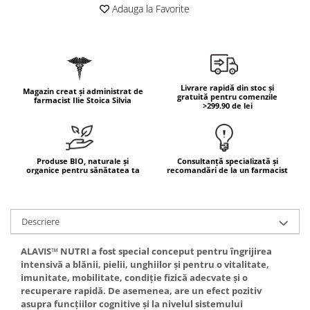
Geluri de duș
L-Carnitina
Adauga la Favorite
Scruburi
L-Glutamina
Protecție Solară
Lecitina
Creme SPF față
Maca
Creme SPF corp
Livrare rapidă din stoc și
Magazin creat și administrat de
Magneziu
gratuită pentru comenzile
Spray SPF
farmacist Ilie Stoica Silvia
>299.90 de lei
Miere de Manuka
Uleiuri bronzare
After Sun
MSM
Acceleratoare bronz
Multivitamine
Produse BIO, naturale și
Consultanță specializată și
organice pentru sănătatea ta
recomandări de la un farmacist
Igienă Personală
Omega
Deodorante
Palmier pitic
Mâini și Unghii
Descriere
Probiotice
Creme mâini
Proteine din zer (Whey Protein)
ALAVIS™ NUTRI
a fost special conceput pentru îngrijirea
Tratamente unghii
intensivă a blănii, pielii, unghiilor și pentru o vitalitate,
Quercetin
Cosmetice coreene
imunitate, mobilitate, condiție fizică adecvate și o
Resveratrol
recuperare rapidă. De asemenea, are un efect pozitiv
Beauty of Joseon
asupra funcțiilor cognitive și la nivelul sistemului
Scortisoara
PETITFEE