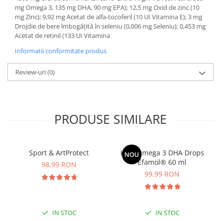
mg Omega 3, 135 mg DHA, 90 mg EPA); 12,5 mg Oxid de zinc (10
mg Zinc); 9,92 mg Acetat de alfa-tocoferil (10 UI Vitamina E); 3 mg
Drojdie de bere îmbogățită în seleniu (0,006 mg Seleniu); 0,453 mg
Acetat de retinil (133 UI Vitamina
Informatii conformitate produs
Review-uri
(0)
PRODUSE SIMILARE
Sport & ArtProtect
Kids Omega 3 DHA Drops
NOU
Efamol® 60 ml
98,99 RON
99,99 RON
IN STOC
IN STOC