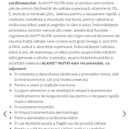
cardiovascular.
ALAVIS™ NUTRI este un produs care conține
Mary & May
Seleniu
ulei de somon SALfresh® de calitate superioară, vitamine (A, D3,
E, biotină) și minerale (Zinc, Seleniu) pentru o recuperare rapidă, o
COSRX
Seminte de in
vitalitate, mobilitate și imunitate mai bună, pentru calitatea și
BIODANCE
strălucirea blănii, pielii și unghiilor la câini și pisici. Îmbunătățește
Silimarina
OOTD
activitatea centrilor nervoși din creier, ameliorând funcțiile
Spirulina
cognitive.ALAVIS™ NUTRI conține ulei virgin natural de somon de
Cettua
cea mai înaltă calitate, care conține acizi grați Omega 3, acizi EPA
Ulei de cocos
Haruharu Wonder
și DHA, având o absorbție superioară. Îmbunătățește calitatea
Medicube
blănii și are, de asemenea, un efect pozitiv asupra îmbunătățirii
Ulei de peste
stării generale a câinilor și pisicilor, asupra întăririi imunității și
ARIUL
Ulei MCT
activității creierului.
ALAVIS™ NUTRI este recomandat, ca
Dr. Althea
adjuvant:
Vitamina A
În creșterea și dezvoltarea sănătoasă a animalelor tinere, atât
DELLA BORN
la nivel locomotor, cât și la nivelul creierului
Vitamina B
Pentru o stare și vitalitate mai bune
Vitamina C
Ca aport alimentar și de vitalitate în timpul tratamentului
medicamentos de lunga durată sau pentru o recupare rapidă
Vitamina D
după o afecțiune
Vitamina E
În susținerea imunității
În timpul tratamentului dermatologic
Vitamina K
Pentru densitatea și strălucirea blănii
În caz de blană uscată și fragilă sau de proastă calitate
Zinc
Pentru o calitate mai bună a blănii, pielii și a unghiilor