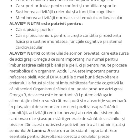
Cătină
Ca suport articular pentru confort și mobilitate sporite
Sustinerea activității creierului și a funcțiilor cognitive
Chlorella
Menținerea activității normale a sistemului cardiovascular
ALAVIS™ NUTRI este potrivit pentru:
Colina
Câini, pisici și puii lor
Electroliti
Câini și pisici seniori, pentru a crește condiția și rezistența
fizică și a susține imunitatea, funcțiile cognitive și sistemul
Produse Apicole
cardiovascular
Cacao
ALAVIS™ NUTRI
conține ulei de somon brevetat, care este sursa
de acizi grași Omega 3 ce sunt importanți nu numai pentru
îmbunatățirea calității blănii și a pielii, ci și pentru multe procese
metabolice din organism. Acidul EPA este important pentru
refacerea pielii. Acidul DHA ajută la o mai bună dezvoltare a
creierului la fetuși și căței și îmbunătățește funcția cognitivă la
câinii seniori.Organismul câinelui nu poate produce acizi grași
Omega 3, de aceea este important să-i putem adăuga în
alimentație dintr-o sursă cât mai pură și o absorbție superioară.
În plus, uleiul de somon are un efect pozitiv asupra întăririi
imunității, activității centrilor nervoși ai creierului, sistemului
cardiovascular și asupra stării generale de sănătate a câinilor și
pisicilor. Din acest motiv, este potrivit pentru a fi administrat și
seniorilor.
Vitamina A
este un antioxidant important. Este
esențială pentru dezvoltarea corectă a celulelor și este