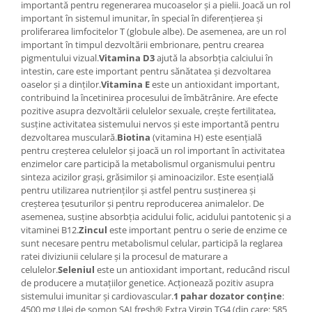
importantă pentru regenerarea mucoaselor și a pielii. Joacă un rol
important în sistemul imunitar, în special în diferențierea și
proliferarea limfocitelor T (globule albe). De asemenea, are un rol
important în timpul dezvoltării embrionare, pentru crearea
pigmentului vizual.
Vitamina D3
ajută la absorbția calciului în
intestin, care este important pentru sănătatea și dezvoltarea
oaselor și a dinților.
Vitamina E
este un antioxidant important,
contribuind la încetinirea procesului de îmbătrânire. Are efecte
pozitive asupra dezvoltării celulelor sexuale, crește fertilitatea,
susține activitatea sistemului nervos și este importantă pentru
dezvoltarea musculară.
Biotina
(vitamina H) este esențială
pentru creșterea celulelor și joacă un rol important în activitatea
enzimelor care participă la metabolismul organismului pentru
sinteza acizilor grași, grăsimilor și aminoacizilor. Este esențială
pentru utilizarea nutrienților și astfel pentru susținerea și
creșterea țesuturilor și pentru reproducerea animalelor. De
asemenea, susține absorbția acidului folic, acidului pantotenic și a
vitaminei B12.
Zincul
este important pentru o serie de enzime ce
sunt necesare pentru metabolismul celular, participă la reglarea
ratei diviziunii celulare și la procesul de maturare a
celulelor.
Seleniul
este un antioxidant important, reducând riscul
de producere a mutațiilor genetice. Acționează pozitiv asupra
sistemului imunitar și cardiovascular.
1 pahar dozator conține
:
4500 mg Ulei de somon SALfresh® Extra Virgin TG4 (din care: 585