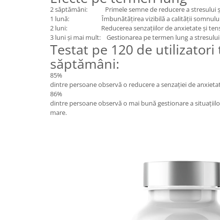
2 săptămâni: Primele semne de reducere a stresului și 
1 lună: Îmbunătățirea vizibilă a calității somnului
2 luni: Reducerea senzațiilor de anxietate și tens
3 luni și mai mult: Gestionarea pe termen lung a stresului 
Testat pe 120 de utilizatori
săptămâni:
85%
dintre persoane observă o reducere a senzației de anxiet
86%
dintre persoane observă o mai bună gestionare a situațiilo
mare.