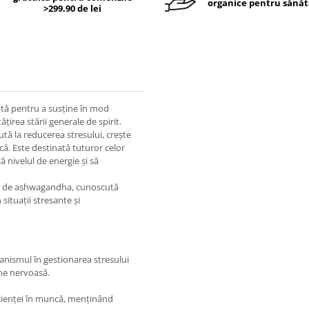
organice pentru sănăt
>299.90 de lei
ă pentru a susține în mod
țirea stării generale de spirit.
ă la reducerea stresului, crește
ică. Este destinată tuturor celor
ă nivelul de energie și să
na de ashwagandha, cunoscută
situații stresante și
nismul în gestionarea stresului
une nervoasă.
ficienței în muncă, menținând