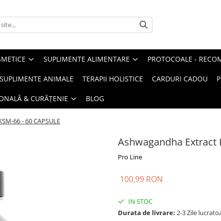
METICE
SUPLIMENTE ALIMENTARE
PROTOCOALE - RECO
I SUPLIMENTE ANIMALE
TERAPII HOLISTICE
CARDURI CADOU
P
SONALĂ & CURĂȚENIE
BLOG
KSM-66 - 60 CAPSULE
Ashwagandha Extract 
Pro Line
100,99 RON
IN STOC
Durata de livrare:
2-3 Zile lucrato