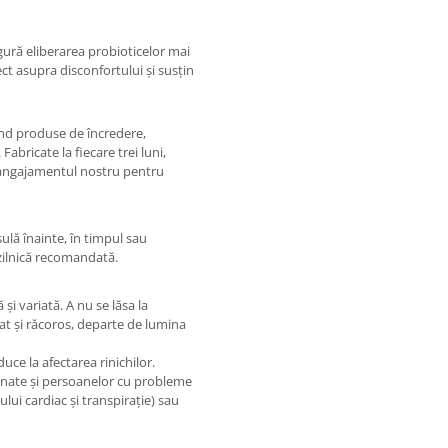
igură eliberarea probioticelor mai
ct asupra disconfortului și susțin
ind produse de încredere,
Fabricate la fiecare trei luni,
 angajamentul nostru pentru
ulă înainte, în timpul sau
zilnică recomandată.
și variată. A nu se lăsa la
at și răcoros, departe de lumina
 la afectarea rinichilor.
inate și persoanelor cu probleme
lui cardiac și transpirație) sau