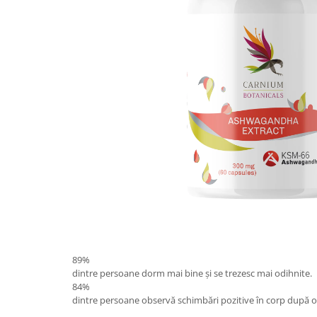
89%
dintre persoane dorm mai bine și se trezesc mai odihnite.
84%
dintre persoane observă schimbări pozitive în corp după o