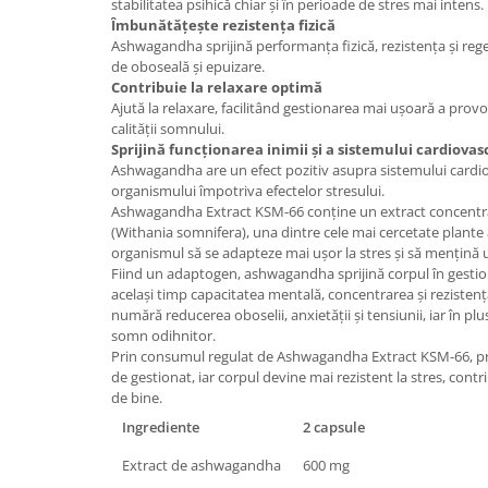
stabilitatea psihică chiar și în perioade de stres mai intens.
Îmbunătățește rezistența fizică
Mary & May
Seleniu
Ashwagandha sprijină performanța fizică, rezistența și reg
COSRX
Seminte de in
de oboseală și epuizare.
BIODANCE
Contribuie la relaxare optimă
Silimarina
Ajută la relaxare, facilitând gestionarea mai ușoară a provo
OOTD
calității somnului.
Spirulina
Cettua
Sprijină funcționarea inimii și a sistemului cardiovas
Ulei de cocos
Haruharu Wonder
Ashwagandha are un efect pozitiv asupra sistemului cardiov
organismului împotriva efectelor stresului.
Medicube
Ulei de peste
Ashwagandha Extract KSM-66 conține un extract concentr
ARIUL
(Withania somnifera), una dintre cele mai cercetate plant
Ulei MCT
organismul să se adapteze mai ușor la stres și să mențină u
Dr. Althea
Vitamina A
Fiind un adaptogen, ashwagandha sprijină corpul în gestio
DELLA BORN
același timp capacitatea mentală, concentrarea și rezistența 
Vitamina B
numără reducerea oboselii, anxietății și tensiunii, iar în pl
Vitamina C
somn odihnitor.
Prin consumul regulat de Ashwagandha Extract KSM-66, pro
Vitamina D
de gestionat, iar corpul devine mai rezistent la stres, contr
de bine.
Vitamina E
Ingrediente
2 capsule
Vitamina K
Extract de ashwagandha
600 mg
Zinc