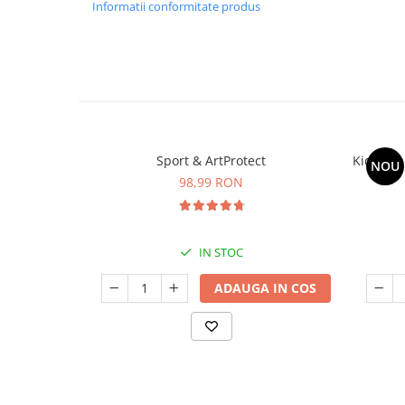
Informatii conformitate produs
Sport & ArtProtect
Kids Om
NOU
98,99 RON
IN STOC
ADAUGA IN COS