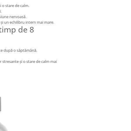
o stare de calm.
.
iune nervoasă.
și un echilibru intern mai mare.
 timp de 8
ate după o săptămână.
r stresante și o stare de calm mai