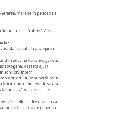
enerarea, mai ales în perioadele
cărilor zilnice și îmbunătățirea
cular
ascular și ajută la protejarea
at din rădăcina de ashwagandha
e adaptogene. Aceasta ajută
n echilibru intern.
narea stresului, îmbunătățind în
fizică. Printre beneficiile sale se
us favorizează relaxarea și un
vocările zilnice devin mai ușor
ibuind astfel la o stare generală