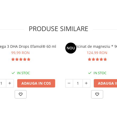
PRODUSE SIMILARE
ega 3 DHA Drops Efamol® 60 ml
Bisglicinat de magneziu * 9
NOU
99,99 RON
124,99 RON
IN STOC
IN STOC
ADAUGA IN COS
ADAUGA I