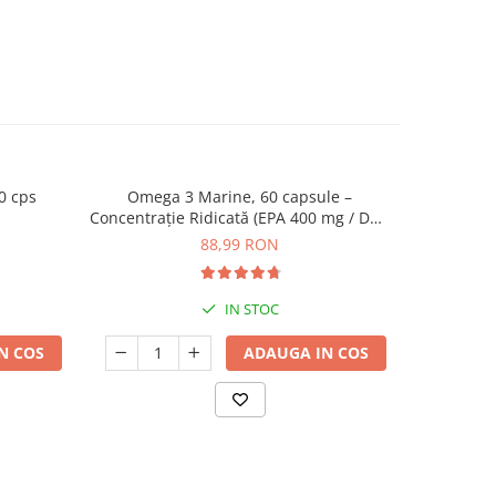
0 cps
Omega 3 Marine, 60 capsule –
Magnez
NOU
Concentrație Ridicată (EPA 400 mg / DHA
300 mg) pentru Inimă, Creier și Ochi
88,99 RON
IN STOC
N COS
ADAUGA IN COS