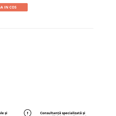
A IN COS
le și
Consultanță specializată și