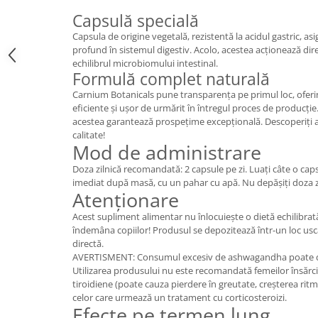
Cătină
Capsulă specială
Chlorella
Capsula de origine vegetală, rezistentă la acidul gastric, as
profund în sistemul digestiv. Acolo, acestea acționează dire
Colina
echilibrul microbiomului intestinal.
Formulă complet naturală
Electroliti
Carnium Botanicals pune transparența pe primul loc, ofer
Produse Apicole
eficiente și ușor de urmărit în întregul proces de producție. 
Cacao
acestea garantează prospețime excepțională. Descoperiți
calitate!
Mod de administrare
Doza zilnică recomandată: 2 capsule pe zi. Luați câte o caps
imediat după masă, cu un pahar cu apă. Nu depășiți doza 
Atenționare
Acest supliment alimentar nu înlocuiește o dietă echilibrată 
îndemâna copiilor! Produsul se depozitează într-un loc usc
directă.
AVERTISMENT: Consumul excesiv de ashwagandha poate duce
Utilizarea produsului nu este recomandată femeilor însărc
tiroidiene (poate cauza pierdere în greutate, creșterea ritmu
celor care urmează un tratament cu corticosteroizi.
Efecte pe termen lung