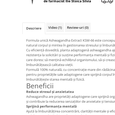
de farmacist Ilie Stoica Silvia
Geluri de duș
L-Carnitina
Scruburi
L-Glutamina
Protecție Solară
Lecitina
Creme SPF față
Maca
Video
(1)
Review-uri
(0)
Descriere
Creme SPF corp
Magneziu
Spray SPF
Formula unică Ashwagandha Extract KSM-66 este conceput
Miere de Manuka
Uleiuri bronzare
natural corpul și mintea în gestionarea stresului și îmbunătă
Cu eficiență dovedită, planta adaptogenă ashwagandha ajut
After Sun
MSM
rezistența la solicitări și susține performanța mentală și fiz
Acceleratoare bronz
Multivitamine
care doresc să mențină echilibrul organismului, să-și creasc
Igienă Personală
îmbunătățească calitatea vieții.
Omega
Formulă 100% naturală, cu concentrație mare din rădăci
Deodorante
pentru proprietățile sale adaptogene care sprijină corpul în 
Palmier pitic
Mâini și Unghii
îmbunătățește starea mentală și fizică.
Probiotice
Beneficii
Creme mâini
Proteine din zer (Whey Protein)
Reduce stresul și anxietatea
Tratamente unghii
Ashwagandha are proprietăți adaptogene care sprijină orga
Quercetin
Cosmetice coreene
și contribuie la reducerea senzațiilor de anxietate și tensi
Sprijină performanța mentală
Resveratrol
Beauty of Joseon
Ajută la îmbunătățirea concentrării, clarității mentale și e
Scortisoara
PETITFEE