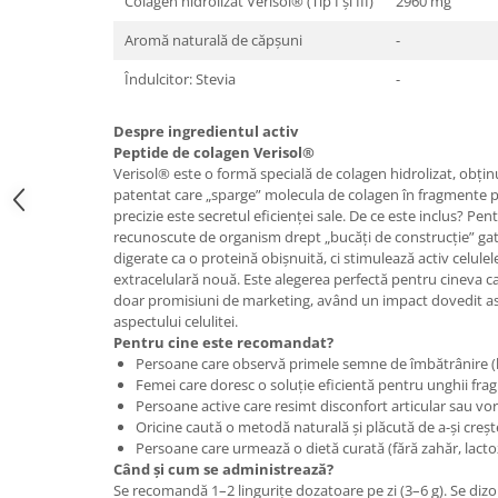
Colagen hidrolizat Verisol® (Tip I și III)
2960 mg
Cătină
Aromă naturală de căpșuni
-
Chlorella
Îndulcitor: Stevia
-
Colina
Electroliti
Despre ingredientul activ
Peptide de colagen Verisol®
Produse Apicole
Verisol® este o formă specială de colagen hidrolizat, obți
Cacao
patentat care „sparge” molecula de colagen în fragmente pe
precizie este secretul eficienței sale. De ce este inclus? Pe
recunoscute de organism drept „bucăți de construcție” gata
digerate ca o proteină obișnuită, ci stimulează activ celulel
extracelulară nouă. Este alegerea perfectă pentru cineva ca
doar promisiuni de marketing, având un impact dovedit asup
aspectului celulitei.
Pentru cine este recomandat?
Persoane care observă primele semne de îmbătrânire (lin
Femei care doresc o soluție eficientă pentru unghii fragi
Persoane active care resimt disconfort articular sau vor s
Oricine caută o metodă naturală și plăcută de a-și creșt
Persoane care urmează o dietă curată (fără zahăr, lactoz
Când și cum se administrează?
Se recomandă 1–2 lingurițe dozatoare pe zi (3–6 g). Se dizol