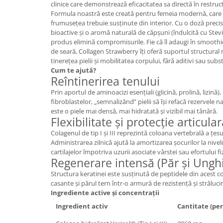
clinice care demonstrează eficacitatea sa directă în restru
Mary & May
Formula noastră este creată pentru femeia modernă, care î
Seleniu
frumusețea trebuie susținute din interior. Cu o doză prec
COSRX
Seminte de in
bioactive și o aromă naturală de căpșuni (îndulcită cu Stevia,
BIODANCE
produs elimină compromisurile. Fie că îl adaugi în smoothie
Silimarina
OOTD
de seară, Collagen Strawberry îți oferă suportul structural 
Spirulina
tinerețea pielii și mobilitatea corpului, fără aditivi sau sub
Cettua
Cum te ajută?
Ulei de cocos
Haruharu Wonder
Reîntinerirea tenului
Medicube
Ulei de peste
Prin aportul de aminoacizi esențiali (glicină, prolină, lizin
fibroblastelor, „semnalizând” pielii să își refacă rezervele 
ARIUL
Ulei MCT
este o piele mai densă, mai hidratată și vizibil mai tânără.
Dr. Althea
Flexibilitate și protecție articula
Vitamina A
DELLA BORN
Colagenul de tip I și III reprezintă coloana vertebrală a țes
Vitamina B
Administrarea zilnică ajută la amortizarea șocurilor la nivelul
cartilajelor împotriva uzurii asociate vârstei sau efortului fiz
Vitamina C
Regenerare intensă (Păr și Unghi
Vitamina D
Structura keratinei este susținută de peptidele din acest 
casante și părul tern într-o armură de rezistență și străluci
Vitamina E
Ingrediente active și concentrații
Vitamina K
Ingredient activ
Cantitate (per
Zinc