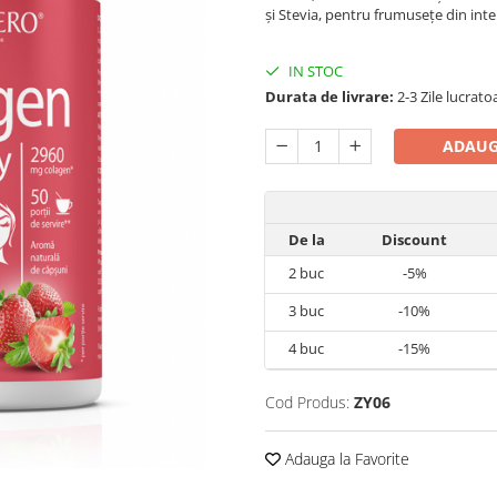
și Stevia, pentru frumusețe din inte
IN STOC
Durata de livrare:
2-3 Zile lucrato
ADAUG
De la
Discount
2
buc
-5%
3
buc
-10%
4
buc
-15%
Cod Produs:
ZY06
Adauga la Favorite