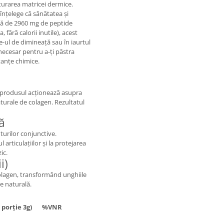
cturarea matricei dermice.
nțelege că sănătatea și
isă de 2960 mg de peptide
 fără calorii inutile), acest
-ul de dimineață sau în iaurtul
necesar pentru a-ți păstra
stanțe chimice.
ă), produsul acționează asupra
naturale de colagen. Rezultatul
ră
uturilor conjunctive.
 articulațiilor și la protejarea
ic.
i)
colagen, transformând unghiile
re naturală.
 porție 3g)
%VNR