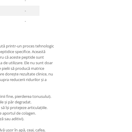
-
-
-
nută printr-un proces tehnologic
ptidice specifice. Această
ntru că aceste peptide sunt
 de utilizare. Ele nu sunt doar
e pielii să producă matrice
re dorește rezultate clinice, nu
ra reducerii ridurilor și a
ii fine, pierderea tonusului).
le și păr degradat.
ă își protejeze articulațiile.
e aportul de colagen.
ă sau aditivi).
vă ușor în apă, ceai, cafea,