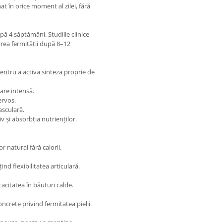
t în orice moment al zilei, fără
upă 4 săptămâni. Studiile clinice
țirea fermității după 8–12
entru a activa sinteza proprie de
are intensă.
ervos.
asculară.
v și absorbția nutrienților.
r natural fără calorii.
țind flexibilitatea articulară.
cacitatea în băuturi calde.
oncrete privind fermitatea pielii.