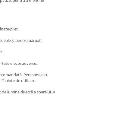
re pauze, pentru a menține
itate-preț.
t ideale și pentru bărbați.
c.
ortate efecte adverse.
ă recomandată. Persoanele cu
înainte de utilizare.
it de lumina directă a soarelui. A