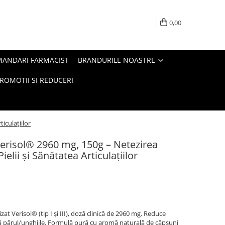
0,00
MANDARI FARMACIST
BRANDURILE NOASTRE
ROMOTII SI REDUCERI
iculațiilor
Verisol® 2960 mg, 150g – Netezirea
Pielii și Sănătatea Articulațiilor
at Verisol® (tip I și III), doză clinică de 2960 mg. Reduce
fică părul/unghiile. Formulă pură cu aromă naturală de căpșuni