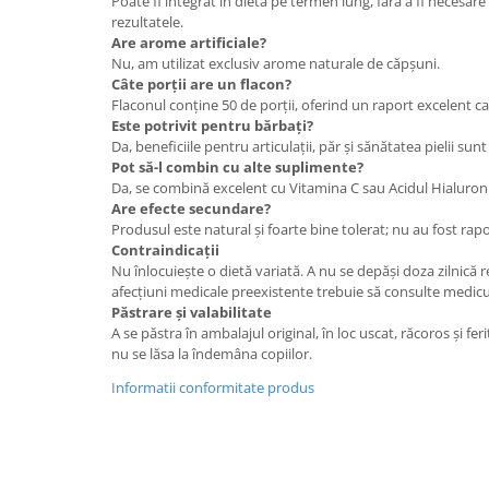
Poate fi integrat în dietă pe termen lung, fără a fi necesa
rezultatele.
Are arome artificiale?
Nu, am utilizat exclusiv arome naturale de căpșuni.
Câte porții are un flacon?
Flaconul conține 50 de porții, oferind un raport excelent cal
Este potrivit pentru bărbați?
Da, beneficiile pentru articulații, păr și sănătatea pielii sun
Pot să-l combin cu alte suplimente?
Da, se combină excelent cu Vitamina C sau Acidul Hialuroni
Are efecte secundare?
Produsul este natural și foarte bine tolerat; nu au fost rap
Contraindicații
Nu înlocuiește o dietă variată. A nu se depăși doza zilnic
afecțiuni medicale preexistente trebuie să consulte medicul 
Păstrare și valabilitate
A se păstra în ambalajul original, în loc uscat, răcoros și fer
nu se lăsa la îndemâna copiilor.
Informatii conformitate produs