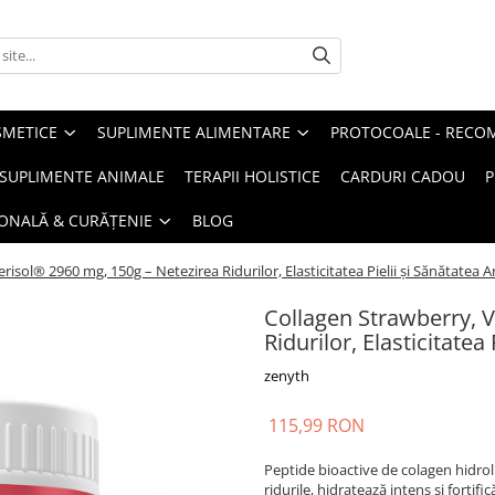
METICE
SUPLIMENTE ALIMENTARE
PROTOCOALE - RECO
I SUPLIMENTE ANIMALE
TERAPII HOLISTICE
CARDURI CADOU
P
SONALĂ & CURĂȚENIE
BLOG
isol® 2960 mg, 150g – Netezirea Ridurilor, Elasticitatea Pielii și Sănătatea Art
Collagen Strawberry, 
Ridurilor, Elasticitatea 
zenyth
115,99 RON
Peptide bioactive de colagen hidroliz
ridurile, hidratează intens și forti