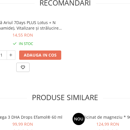
RECOMANDARI
ă Ariul 7Days PLUS Lotus + N
amide), Vitalizare și strălucire
ă, Cosmetice coreene naturale,
14,55 RON
23g
IN STOC
ADAUGA IN COS
PRODUSE SIMILARE
ega 3 DHA Drops Efamol® 60 ml
Bisglicinat de magneziu * 9
NOU
99,99 RON
124,99 RON