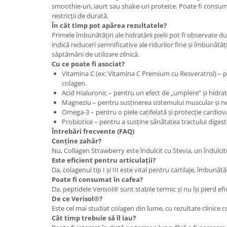
smoothie-uri, iaurt sau shake-uri proteice. Poate fi consuma
restricții de durată.
În cât timp pot apărea rezultatele?
Primele îmbunătățiri ale hidratării pielii pot fi observate d
indică reduceri semnificative ale ridurilor fine și îmbunătă
săptămâni de utilizare zilnică.
Cu ce poate fi asociat?
Vitamina C (ex: Vitamina C Premium cu Resveratrol) – p
colagen.
Acid Hialuronic – pentru un efect de „umplere” și hidrat
Magneziu – pentru susținerea sistemului muscular și n
Omega-3 – pentru o piele catifelată și protecție cardiov
Probiotice – pentru a susține sănătatea tractului digesti
Întrebări frecvente (FAQ)
Conține zahăr?
Nu, Collagen Strawberry este îndulcit cu Stevia, un îndulcito
Este eficient pentru articulații?
Da, colagenul tip I și III este vital pentru cartilaje, îmbunătă
Poate fi consumat în cafea?
Da, peptidele Verisol® sunt stabile termic și nu își pierd efi
De ce Verisol®?
Este cel mai studiat colagen din lume, cu rezultate clinice c
Cât timp trebuie să îl iau?