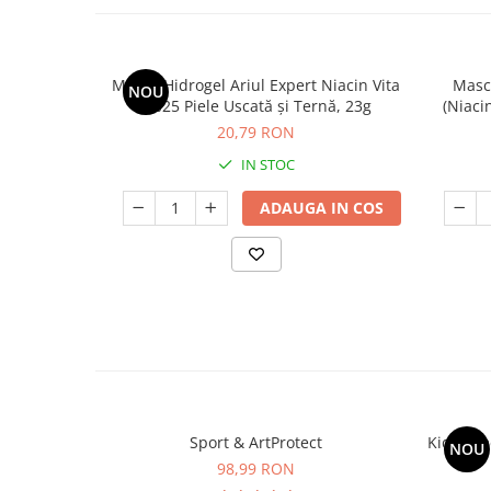
Mască Hidrogel Ariul Expert Niacin Vita
Masc
NOU
5%25 Piele Uscată și Ternă, 23g
(Niacin
natural
20,79 RON
IN STOC
ADAUGA IN COS
Sport & ArtProtect
Kids Om
NOU
98,99 RON