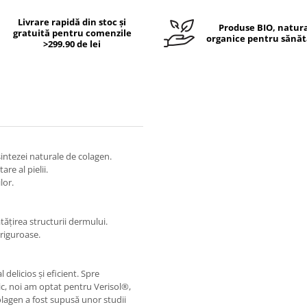
Livrare rapidă din stoc și
Produse BIO, natura
gratuită pentru comenzile
organice pentru sănăt
>299.90 de lei
sintezei naturale de colagen.
re al pielii.
lor.
tățirea structurii dermului.
 riguroase.
 delicios și eficient. Spre
ic, noi am optat pentru Verisol®,
lagen a fost supusă unor studii