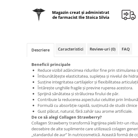
Geluri de duș
L-Carnitina
Scruburi
Magazin creat și administrat
L-Glutamina
de farmacist Ilie Stoica Silvia
Protecție Solară
Lecitina
Creme SPF față
Maca
Creme SPF corp
Magneziu
Spray SPF
Caracteristici
Review-uri
(0)
FAQ
Descriere
Miere de Manuka
Uleiuri bronzare
After Sun
MSM
Beneficii principale
Acceleratoare bronz
Reduce vizibil adâncimea ridurilor fine prin stimularea 
Multivitamine
Îmbunătățește elasticitatea, suplețea și nivelul de hidrata
Igienă Personală
Omega
Susține integritatea cartilajelor și flexibilitatea articulații
Deodorante
Întărește unghiile fragile și previne ruperea acestora.
Palmier pitic
Sprijină sănătatea și strălucirea firului de păr.
Mâini și Unghii
Probiotice
Contribuie la reducerea aspectului celulitei prin îmbună
Creme mâini
Formulă cu absorbție rapidă, susținută de studii clinice
Proteine din zer (Whey Protein)
Gust plăcut, natural, fără zahăr sau arome artificiale.
Tratamente unghii
De ce să alegi Collagen Strawberry?
Quercetin
Cosmetice coreene
Collagen Strawberry transformă îngrijirea pielii într-un ritual
Resveratrol
deosebire de alte suplimente care utilizează colagen gener
Beauty of Joseon
„standardul de aur” în nutricosmetică. Această formă de co
Scortisoara
PETITFEE