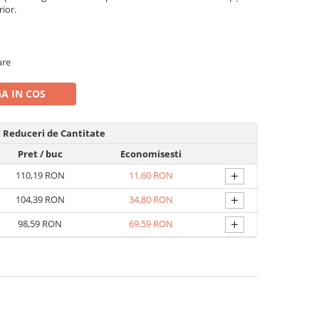
rior.
are
A IN COS
Reduceri de Cantitate
Pret
/ buc
Economisesti
+
110,19 RON
11,60 RON
+
104,39 RON
34,80 RON
+
98,59 RON
69,59 RON