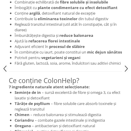
Combinație echilibrată de
fibre solubile și insolubile
Cătină
Îmbogățit cu
plante condimentare cu efect detoxifiant
Conține
argilă
, detoxifiant natural de excepție
Chlorella
Contribuie la
eliminarea toxinelor
din tubul digestiv
Colina
Reglează tranzitul intestinal (util atât în constipație, cât și în
diaree)
Electroliti
Îmbunătățește digestia și
reduce balonarea
Produse Apicole
Ajută la
refacerea florei intestinale
Adjuvant eficient în
procesul de slăbire
Cacao
În combinație cu iaurt, poate constitui un
mic dejun sănătos
Potrivit pentru
vegetarieni și vegani
Fără gluten, lactoză, soia, arome, îndulcitori sau aditivi chimici
Ce conține ColonHelp?
7 ingrediente naturale atent selecționate:
Semințe de in
– sursă excelentă de fibre și omega 3, cu efect
laxativ și detoxifiant
Tărâțe de psyllium
– fibre solubile care absorb toxinele și
reglează tranzitul
Chimen
– reduce balonarea și stimulează digestia
Coriandru
– combate gazele intestinale și indigestia
Oregano
– antibacterian și detoxifiant natural