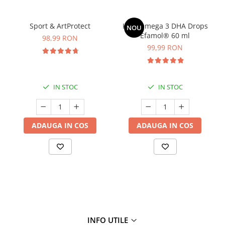
Sport & ArtProtect
Kids Omega 3 DHA Drops
NOU
Efamol® 60 ml
98,99 RON
99,99 RON
IN STOC
IN STOC
ADAUGA IN COS
ADAUGA IN COS
INFO UTILE