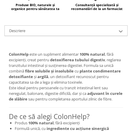
Produse BIO, naturale și
Consultanță specializată și
Mary & May
Seleniu
organice pentru sănătatea ta
recomandări de la un farmacist
COSRX
Seminte de in
BIODANCE
Silimarina
OOTD
Descriere
Spirulina
Cettua
Ulei de cocos
Haruharu Wonder
Medicube
Ulei de peste
ColonHelp
este un supliment alimentar
100% natural
, fără
excipienți, creat pentru
detoxifierea tubului digestiv
, reglarea
ARIUL
Ulei MCT
tranzitului intestinal și susținerea digestiei. Formula sa unică
Dr. Althea
combină
fibre solubile și insolubile
cu
plante condimentare
Vitamina A
DELLA BORN
detoxifiante
și
argilă
, un detoxifiant recunoscut pentru
Vitamina B
capacitatea sa de a lega și elimina toxinele.
Este ideal pentru persoanele cu tranzit intestinal lent sau
Vitamina C
neregulat, balonare, digestie dificilă, dar și ca
adjuvant în curele
de slăbire
sau pentru completarea aportului zilnic de fibre.
Vitamina D
Vitamina E
De ce să alegi ColonHelp?
Vitamina K
Produs
100% natural
, fără excipienți
Zinc
Formulă unică, cu
ingrediente cu acțiune sinergică