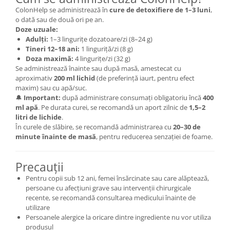
ColonHelp se administrează în
cure de detoxifiere de 1–3 luni
,
o dată sau de două ori pe an.
Doze uzuale:
Adulți:
1–3 lingurițe dozatoare/zi (8–24 g)
Tineri 12–18 ani:
1 linguriță/zi (8 g)
Doza maximă:
4 lingurițe/zi (32 g)
Se administrează înainte sau după masă, amestecat cu
aproximativ
200 ml lichid
(de preferință iaurt, pentru efect
maxim) sau cu apă/suc.
🔔
Important:
după administrare consumați obligatoriu încă
400
ml apă
. Pe durata curei, se recomandă un aport zilnic de
1,5–2
litri de lichide
.
În curele de slăbire, se recomandă administrarea cu
20–30 de
minute înainte de masă
, pentru reducerea senzației de foame.
Precauții
Pentru copii sub 12 ani, femei însărcinate sau care alăptează,
persoane cu afecțiuni grave sau intervenții chirurgicale
recente, se recomandă consultarea medicului înainte de
utilizare
Persoanele alergice la oricare dintre ingrediente nu vor utiliza
produsul