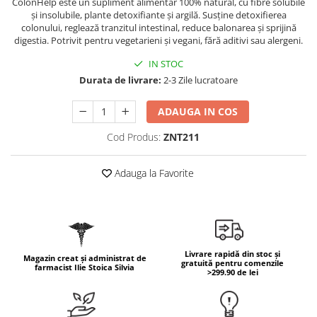
ColonHelp este un supliment alimentar 100% natural, cu fibre solubile
Geluri de duș
L-Carnitina
și insolubile, plante detoxifiante și argilă. Susține detoxifierea
Scruburi
colonului, reglează tranzitul intestinal, reduce balonarea și sprijină
L-Glutamina
digestia. Potrivit pentru vegetarieni și vegani, fără aditivi sau alergeni.
Protecție Solară
Lecitina
IN STOC
Creme SPF față
Maca
Durata de livrare:
2-3 Zile lucratoare
Creme SPF corp
Magneziu
Spray SPF
ADAUGA IN COS
Miere de Manuka
Uleiuri bronzare
Cod Produs:
ZNT211
After Sun
MSM
Acceleratoare bronz
Multivitamine
Adauga la Favorite
Igienă Personală
Omega
Deodorante
Palmier pitic
Mâini și Unghii
Probiotice
Creme mâini
Proteine din zer (Whey Protein)
Livrare rapidă din stoc și
Tratamente unghii
Magazin creat și administrat de
gratuită pentru comenzile
farmacist Ilie Stoica Silvia
Quercetin
>299.90 de lei
Cosmetice coreene
Resveratrol
Beauty of Joseon
Scortisoara
PETITFEE