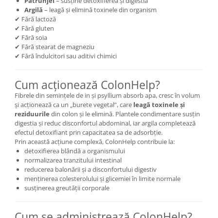
Pătrunjel
– susține detoxifierea și digestia
Argilă
– leagă și elimină toxinele din organism
✔ Fără lactoză
✔ Fără gluten
✔ Fără soia
✔ Fără stearat de magneziu
✔ Fără îndulcitori sau aditivi chimici
Cum acționează ColonHelp?
Fibrele din semințele de in și psyllium absorb apa, cresc în volum
și acționează ca un „burete vegetal”, care
leagă toxinele și
reziduurile
din colon și le elimină. Plantele condimentare susțin
digestia și reduc disconfortul abdominal, iar argila completează
efectul detoxifiant prin capacitatea sa de adsorbție.
Prin această acțiune complexă, ColonHelp contribuie la:
detoxifierea blândă a organismului
normalizarea tranzitului intestinal
reducerea balonării și a disconfortului digestiv
menținerea colesterolului și glicemiei în limite normale
susținerea greutății corporale
Cum se administrează ColonHelp?