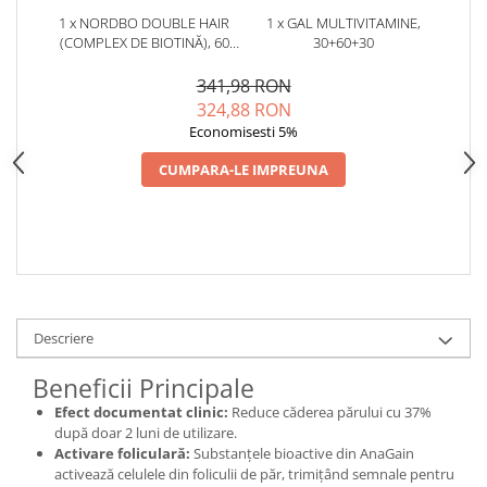
Cătină
1 x NORDBO DOUBLE HAIR
1 x GAL MULTIVITAMINE,
(COMPLEX DE BIOTINĂ), 60
30+60+30
Chlorella
CAPSULE – REGENERARE ȘI
DENSITATE
Colina
341,98 RON
324,88 RON
Electroliti
Economisesti 5%
Produse Apicole
CUMPARA-LE IMPREUNA
Cacao
Descriere
Beneficii Principale
Efect documentat clinic:
Reduce căderea părului cu 37%
după doar 2 luni de utilizare.
Activare foliculară:
Substanțele bioactive din AnaGain
activează celulele din foliculii de păr, trimițând semnale pentru