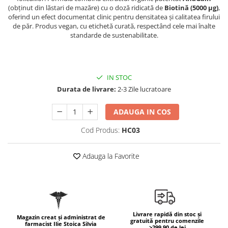
Geluri de duș
L-Carnitina
(obținut din lăstari de mazăre) cu o doză ridicată de
Biotină (5000 µg)
,
oferind un efect documentat clinic pentru densitatea și calitatea firului
Scruburi
L-Glutamina
de păr. Produs vegan, cu etichetă curată, respectând cele mai înalte
Protecție Solară
standarde de sustenabilitate.
Lecitina
Creme SPF față
Maca
Creme SPF corp
Magneziu
Spray SPF
IN STOC
Miere de Manuka
Uleiuri bronzare
Durata de livrare:
2-3 Zile lucratoare
After Sun
MSM
ADAUGA IN COS
Acceleratoare bronz
Multivitamine
Igienă Personală
Cod Produs:
HC03
Omega
Deodorante
Palmier pitic
Adauga la Favorite
Mâini și Unghii
Probiotice
Creme mâini
Proteine din zer (Whey Protein)
Tratamente unghii
Quercetin
Cosmetice coreene
Resveratrol
Beauty of Joseon
Livrare rapidă din stoc și
Magazin creat și administrat de
gratuită pentru comenzile
farmacist Ilie Stoica Silvia
Scortisoara
PETITFEE
>299.90 de lei