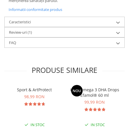
menținerea sănătății părului.
Informatii conformitate produs
Caracteristici
Review-uri
(1)
FAQ
PRODUSE SIMILARE
Sport & ArtProtect
Kids Omega 3 DHA Drops
NOU
Efamol® 60 ml
98,99 RON
99,99 RON
IN STOC
IN STOC