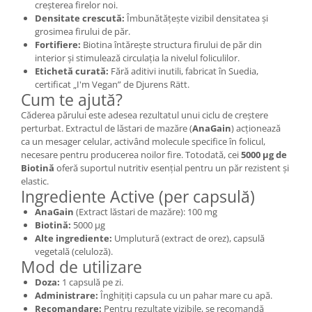
creșterea firelor noi.
Densitate crescută:
Îmbunătățește vizibil densitatea și
grosimea firului de păr.
Fortifiere:
Biotina întărește structura firului de păr din
interior și stimulează circulația la nivelul foliculilor.
Etichetă curată:
Fără aditivi inutili, fabricat în Suedia,
certificat „I'm Vegan” de Djurens Rätt.
Cum te ajută?
Căderea părului este adesea rezultatul unui ciclu de creștere
perturbat. Extractul de lăstari de mazăre (
AnaGain
) acționează
ca un mesager celular, activând molecule specifice în folicul,
necesare pentru producerea noilor fire. Totodată, cei
5000 µg de
Biotină
oferă suportul nutritiv esențial pentru un păr rezistent și
elastic.
Ingrediente Active (per capsulă)
AnaGain
(Extract lăstari de mazăre): 100 mg
Biotină:
5000 µg
Alte ingrediente:
Umplutură (extract de orez), capsulă
vegetală (celuloză).
Mod de utilizare
Doza:
1 capsulă pe zi.
Administrare:
Înghițiți capsula cu un pahar mare cu apă.
Recomandare:
Pentru rezultate vizibile, se recomandă