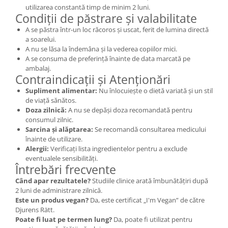
utilizarea constantă timp de minim 2 luni.
Condiții de păstrare și valabilitate
A se păstra într-un loc răcoros și uscat, ferit de lumina directă
a soarelui.
A nu se lăsa la îndemâna și la vederea copiilor mici.
A se consuma de preferință înainte de data marcată pe
ambalaj.
Contraindicații și Atenționări
Supliment alimentar:
Nu înlocuiește o dietă variată și un stil
de viață sănătos.
Doza zilnică:
A nu se depăși doza recomandată pentru
consumul zilnic.
Sarcina și alăptarea:
Se recomandă consultarea medicului
înainte de utilizare.
Alergii:
Verificați lista ingredientelor pentru a exclude
eventualele sensibilități.
Întrebări frecvente
Când apar rezultatele?
Studiile clinice arată îmbunătățiri după
2 luni de administrare zilnică.
Este un produs vegan?
Da, este certificat „I'm Vegan” de către
Djurens Rätt.
Poate fi luat pe termen lung?
Da, poate fi utilizat pentru