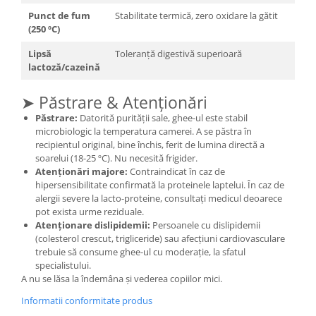
Punct de fum
Stabilitate termică, zero oxidare la gătit
(250 ºC)
Lipsă
Toleranță digestivă superioară
lactoză/cazeină
➤ Păstrare & Atenționări
Păstrare:
Datorită purității sale, ghee-ul este stabil
microbiologic la temperatura camerei. A se păstra în
recipientul original, bine închis, ferit de lumina directă a
soarelui (18-25 ºC). Nu necesită frigider.
Atenționări majore:
Contraindicat în caz de
hipersensibilitate confirmată la proteinele laptelui. În caz de
alergii severe la lacto-proteine, consultați medicul deoarece
pot exista urme reziduale.
Atenționare dislipidemii:
Persoanele cu dislipidemii
(colesterol crescut, trigliceride) sau afecțiuni cardiovasculare
trebuie să consume ghee-ul cu moderație, la sfatul
specialistului.
A nu se lăsa la îndemâna și vederea copiilor mici.
Informatii conformitate produs