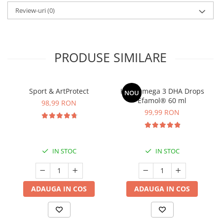
Review-uri
(0)
PRODUSE SIMILARE
Sport & ArtProtect
Kids Omega 3 DHA Drops
NOU
Efamol® 60 ml
98,99 RON
99,99 RON
IN STOC
IN STOC
ADAUGA IN COS
ADAUGA IN COS