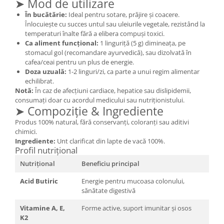
➤ Mod de utilizare
Cătină
În bucătărie:
Ideal pentru sotare, prăjire și coacere.
Chlorella
Înlocuiește cu succes untul sau uleiurile vegetale, rezistând la
temperaturi înalte fără a elibera compuși toxici.
Colina
Ca aliment funcțional:
1 linguriță (5 g) dimineața, pe
stomacul gol (recomandare ayurvedică), sau dizolvată în
Electroliti
cafea/ceai pentru un plus de energie.
Produse Apicole
Doza uzuală:
1-2 linguri/zi, ca parte a unui regim alimentar
echilibrat.
Cacao
Notă:
În caz de afecțiuni cardiace, hepatice sau dislipidemii,
consumați doar cu acordul medicului sau nutriționistului.
➤ Compoziție & Ingrediente
Produs 100% natural, fără conservanți, coloranți sau aditivi
chimici.
Ingrediente:
Unt clarificat din lapte de vacă 100%.
Profil nutrițional
Nutrițional
Beneficiu principal
Acid Butiric
Energie pentru mucoasa colonului,
sănătate digestivă
Vitamine A, E,
Forme active, suport imunitar și osos
K2