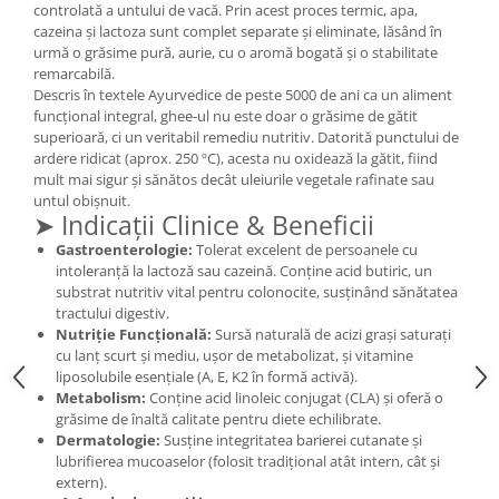
controlată a untului de vacă. Prin acest proces termic, apa,
Mary & May
cazeina și lactoza sunt complet separate și eliminate, lăsând în
Seleniu
urmă o grăsime pură, aurie, cu o aromă bogată și o stabilitate
COSRX
Seminte de in
remarcabilă.
BIODANCE
Descris în textele Ayurvedice de peste 5000 de ani ca un aliment
Silimarina
OOTD
funcțional integral, ghee-ul nu este doar o grăsime de gătit
Spirulina
superioară, ci un veritabil remediu nutritiv. Datorită punctului de
Cettua
ardere ridicat (aprox. 250 ºC), acesta nu oxidează la gătit, fiind
Ulei de cocos
Haruharu Wonder
mult mai sigur și sănătos decât uleiurile vegetale rafinate sau
untul obișnuit.
Medicube
Ulei de peste
➤ Indicații Clinice & Beneficii
ARIUL
Ulei MCT
Gastroenterologie:
Tolerat excelent de persoanele cu
Dr. Althea
intoleranță la lactoză sau cazeină. Conține acid butiric, un
Vitamina A
DELLA BORN
substrat nutritiv vital pentru colonocite, susținând sănătatea
Vitamina B
tractului digestiv.
Nutriție Funcțională:
Sursă naturală de acizi grași saturați
Vitamina C
cu lanț scurt și mediu, ușor de metabolizat, și vitamine
liposolubile esențiale (A, E, K2 în formă activă).
Vitamina D
Metabolism:
Conține acid linoleic conjugat (CLA) și oferă o
Vitamina E
grăsime de înaltă calitate pentru diete echilibrate.
Dermatologie:
Susține integritatea barierei cutanate și
Vitamina K
lubrifierea mucoaselor (folosit tradițional atât intern, cât și
Zinc
extern).