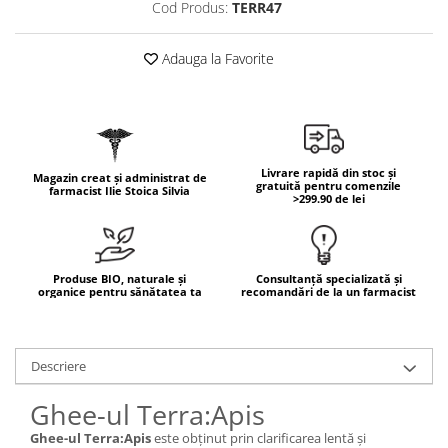
Cod Produs:
TERR47
Geluri de duș
L-Carnitina
Scruburi
L-Glutamina
Adauga la Favorite
Protecție Solară
Lecitina
Creme SPF față
Maca
Creme SPF corp
Magneziu
Spray SPF
Miere de Manuka
Uleiuri bronzare
Livrare rapidă din stoc și
Magazin creat și administrat de
gratuită pentru comenzile
farmacist Ilie Stoica Silvia
After Sun
MSM
>299.90 de lei
Acceleratoare bronz
Multivitamine
Igienă Personală
Omega
Produse BIO, naturale și
Consultanță specializată și
Deodorante
Palmier pitic
organice pentru sănătatea ta
recomandări de la un farmacist
Mâini și Unghii
Probiotice
Creme mâini
Proteine din zer (Whey Protein)
Tratamente unghii
Descriere
Quercetin
Cosmetice coreene
Ghee-ul Terra:Apis
Resveratrol
Beauty of Joseon
Ghee-ul Terra:Apis
este obținut prin clarificarea lentă și
Scortisoara
PETITFEE