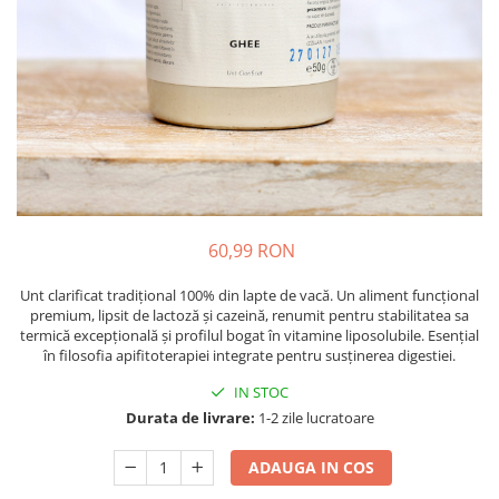
Oase & dinți
Îngrijirea Tenului
Colagen
Zinc Bisglicinat
Piele, păr & unghii
Creme de față
Creatina
Tranzit intestinal
Seruri
Crom
Creme cu SPF
Colesterol & tensiune
Demachiante
Curcumin (Turmeric)
Sănătatea copiilor
Geluri de curățare
Enzime
Performanta sportiva
Ape micelare
Fibre
Sanatate Orala
Tonere
Fier
Alergii
Măști pentru față
60,99 RON
Garcinia
Exfoliante
Anti Intepaturi
Unt clarificat tradițional 100% din lapte de vacă. Un aliment funcțional
Creme pentru ochi
Ghimbir
premium, lipsit de lactoză și cazeină, renumit pentru stabilitatea sa
Balsam buze
termică excepțională și profilul bogat în vitamine liposolubile. Esențial
Ginkgo biloba
în filosofia apifitoterapiei integrate pentru susținerea digestiei.
Îngrijirea Corpului
Ginseng
IN STOC
Creme de corp
Glucozamina
Durata de livrare:
1-2 zile lucratoare
Loțiuni
Glutation
Unturi de corp
ADAUGA IN COS
L-Arginina
Uleiuri de corp