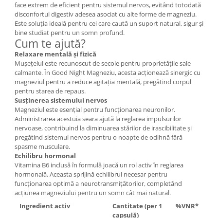
face extrem de eficient pentru sistemul nervos, evitând totodată
Cătină
disconfortul digestiv adesea asociat cu alte forme de magneziu.
Chlorella
Este soluția ideală pentru cei care caută un suport natural, sigur și
bine studiat pentru un somn profund.
Colina
Cum te ajută?
Electroliti
Relaxare mentală și fizică
Mușețelul este recunoscut de secole pentru proprietățile sale
Produse Apicole
calmante. În Good Night Magneziu, acesta acționează sinergic cu
magneziul pentru a reduce agitația mentală, pregătind corpul
Cacao
pentru starea de repaus.
Susținerea sistemului nervos
Magneziul este esențial pentru funcționarea neuronilor.
Administrarea acestuia seara ajută la reglarea impulsurilor
nervoase, contribuind la diminuarea stărilor de irascibilitate și
pregătind sistemul nervos pentru o noapte de odihnă fără
spasme musculare.
Echilibru hormonal
Vitamina B6 inclusă în formulă joacă un rol activ în reglarea
hormonală. Aceasta sprijină echilibrul necesar pentru
funcționarea optimă a neurotransmițătorilor, completând
acțiunea magneziului pentru un somn cât mai natural.
Ingredient activ
Cantitate (per 1
%VNR*
capsulă)