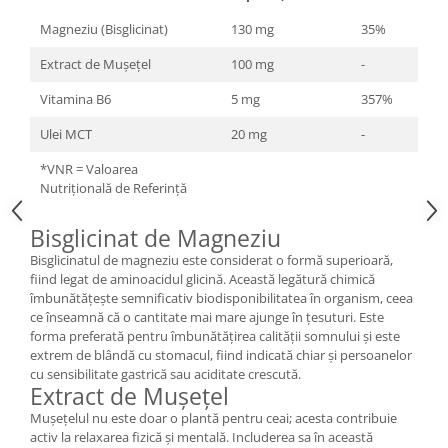
Magneziu (Bisglicinat)
130 mg
35%
Extract de Mușețel
100 mg
-
Vitamina B6
5 mg
357%
Ulei MCT
20 mg
-
*VNR = Valoarea
Nutrițională de Referință
Bisglicinat de Magneziu
Bisglicinatul de magneziu este considerat o formă superioară,
fiind legat de aminoacidul glicină. Această legătură chimică
îmbunătățește semnificativ biodisponibilitatea în organism, ceea
ce înseamnă că o cantitate mai mare ajunge în țesuturi. Este
forma preferată pentru îmbunătățirea calității somnului și este
extrem de blândă cu stomacul, fiind indicată chiar și persoanelor
cu sensibilitate gastrică sau aciditate crescută.
Extract de Mușețel
Mușețelul nu este doar o plantă pentru ceai; acesta contribuie
activ la relaxarea fizică și mentală. Includerea sa în această