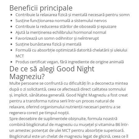
Beneficii principale
Mary & May
Seleniu
Contribuie la relaxarea fizică și mentală necesară pentru somn
COSRX
Seminte de in
Susține funcționarea normală a sistemului nervos
BIODANCE
Contribuie la reducerea stărilor de oboseală și epuizare
Silimarina
OOTD
Ajută la menținerea echilibrului hormonal normal
Spirulina
Favorizează un somn odihnitor și neîntrerupt
Cettua
Susține bunăstarea fizică și mentală
Ulei de cocos
Haruharu Wonder
Formulă cu absorbție optimizată datorită chelatării și uleiului
MCT
Medicube
Ulei de peste
Produs certificat vegan, fără ingrediente de origine animală
ARIUL
De ce să alegi Good Night
Ulei MCT
Dr. Althea
Magneziu?
Vitamina A
DELLA BORN
Multe persoane se confruntă cu dificultăți în a deconecta mintea
Vitamina B
după o zi solicitantă, ceea ce afectează direct calitatea somnului
și, implicit, sănătatea generală. Good Night Magneziu a fost creat
Vitamina C
pentru a transforma rutina serii într-un proces natural de
Vitamina D
relaxare, oferind organismului nutrienții necesari pentru a se
regenera corect pe timpul nopții.
Vitamina E
Spre deosebire de suplimentele obișnuite, formula noastră
Vitamina K
combină bisglicinatul de magneziu cu mușețel și vitamina B6 într-
un amestec potențat de ulei MCT pentru absorbție superioară.
Zinc
Bisglicinatul este un chelat de magneziu legat de glicină, ceea ce îl