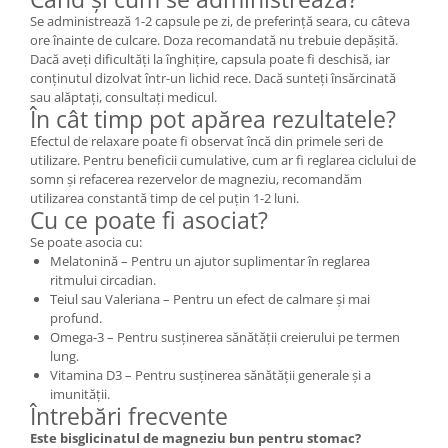
Se administrează 1-2 capsule pe zi, de preferință seara, cu câteva
ore înainte de culcare. Doza recomandată nu trebuie depășită.
Dacă aveți dificultăți la înghițire, capsula poate fi deschisă, iar
conținutul dizolvat într-un lichid rece. Dacă sunteți însărcinată
sau alăptați, consultați medicul.
În cât timp pot apărea rezultatele?
Efectul de relaxare poate fi observat încă din primele seri de
utilizare. Pentru beneficii cumulative, cum ar fi reglarea ciclului de
somn și refacerea rezervelor de magneziu, recomandăm
utilizarea constantă timp de cel puțin 1-2 luni.
Cu ce poate fi asociat?
Se poate asocia cu:
Melatonină – Pentru un ajutor suplimentar în reglarea
ritmului circadian.
Teiul sau Valeriana – Pentru un efect de calmare și mai
profund.
Omega-3 – Pentru susținerea sănătății creierului pe termen
lung.
Vitamina D3 – Pentru susținerea sănătății generale și a
imunității.
Întrebări frecvente
Este bisglicinatul de magneziu bun pentru stomac?