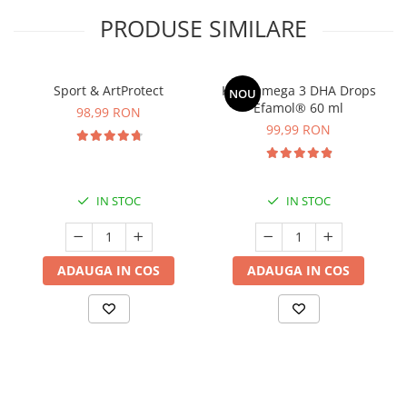
PRODUSE SIMILARE
Sport & ArtProtect
Kids Omega 3 DHA Drops
NOU
Efamol® 60 ml
98,99 RON
99,99 RON
IN STOC
IN STOC
ADAUGA IN COS
ADAUGA IN COS