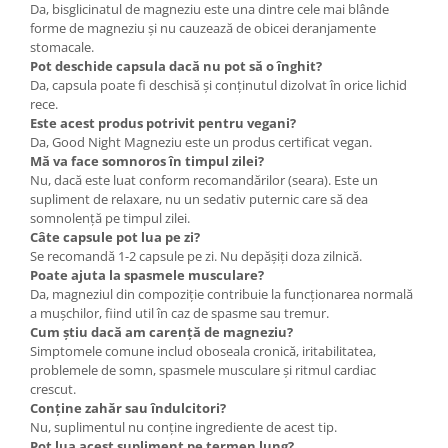
Da, bisglicinatul de magneziu este una dintre cele mai blânde
forme de magneziu și nu cauzează de obicei deranjamente
stomacale.
Pot deschide capsula dacă nu pot să o înghit?
Da, capsula poate fi deschisă și conținutul dizolvat în orice lichid
rece.
Este acest produs potrivit pentru vegani?
Da, Good Night Magneziu este un produs certificat vegan.
Mă va face somnoros în timpul zilei?
Nu, dacă este luat conform recomandărilor (seara). Este un
supliment de relaxare, nu un sedativ puternic care să dea
somnolență pe timpul zilei.
Câte capsule pot lua pe zi?
Se recomandă 1-2 capsule pe zi. Nu depășiți doza zilnică.
Poate ajuta la spasmele musculare?
Da, magneziul din compoziție contribuie la funcționarea normală
a mușchilor, fiind util în caz de spasme sau tremur.
Cum știu dacă am carență de magneziu?
Simptomele comune includ oboseala cronică, iritabilitatea,
problemele de somn, spasmele musculare și ritmul cardiac
crescut.
Conține zahăr sau îndulcitori?
Nu, suplimentul nu conține ingrediente de acest tip.
Pot lua acest supliment pe termen lung?