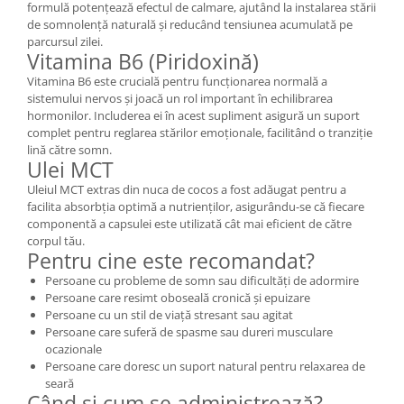
formulă potențează efectul de calmare, ajutând la instalarea stării
de somnolență naturală și reducând tensiunea acumulată pe
parcursul zilei.
Vitamina B6 (Piridoxină)
Vitamina B6 este crucială pentru funcționarea normală a
sistemului nervos și joacă un rol important în echilibrarea
hormonilor. Includerea ei în acest supliment asigură un suport
complet pentru reglarea stărilor emoționale, facilitând o tranziție
lină către somn.
Ulei MCT
Uleiul MCT extras din nuca de cocos a fost adăugat pentru a
facilita absorbția optimă a nutrienților, asigurându-se că fiecare
componentă a capsulei este utilizată cât mai eficient de către
corpul tău.
Pentru cine este recomandat?
Persoane cu probleme de somn sau dificultăți de adormire
Persoane care resimt oboseală cronică și epuizare
Persoane cu un stil de viață stresant sau agitat
Persoane care suferă de spasme sau dureri musculare
ocazionale
Persoane care doresc un suport natural pentru relaxarea de
seară
Când și cum se administrează?