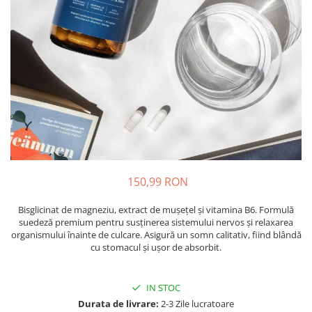
Oase & dinți
Îngrijirea Tenului
Colagen
Zinc Bisglicinat
Piele, păr & unghii
Creme de față
Creatina
Tranzit intestinal
Seruri
Crom
Creme cu SPF
Colesterol & tensiune
Demachiante
Curcumin (Turmeric)
Sănătatea copiilor
Geluri de curățare
Enzime
Performanta sportiva
Ape micelare
Fibre
Sanatate Orala
Tonere
Fier
Alergii
Măști pentru față
Garcinia
Exfoliante
Anti Intepaturi
150,99 RON
Creme pentru ochi
Ghimbir
Balsam buze
Bisglicinat de magneziu, extract de mușețel și vitamina B6. Formulă
Ginkgo biloba
suedeză premium pentru susținerea sistemului nervos și relaxarea
Îngrijirea Corpului
Ginseng
organismului înainte de culcare. Asigură un somn calitativ, fiind blândă
Creme de corp
cu stomacul și ușor de absorbit.
Glucozamina
Loțiuni
Glutation
Unturi de corp
IN STOC
L-Arginina
Uleiuri de corp
Durata de livrare:
2-3 Zile lucratoare