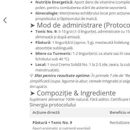
Nutriție Energetică:
Aport dens de vitamine (complex 
Mary & May
polen, pentru combaterea stării de astenie sezonieră.
Seleniu
Ginecologie:
Menținerea echilibrului local prin acțiune
COSRX
Seminte de in
propolisului și lăptișorului de matcă.
BIODANCE
➤ Mod de administrare (Protoco
Silimarina
OOTD
Tonic No. 9:
5-15 g/zi (1-3 lingurițe), administrate cu 
Spirulina
dimineață și după-amiază.
Cettua
Păstură:
1 linguriță/zi (aprox. 5 g), mestecată îndelung
Ulei de cocos
Haruharu Wonder
absorbție sublinguală.
Medicube
Miere cu Turmeric:
1-2 lingurițe/zi, ca atare sau în ce
Ulei de peste
lichidului sub 40 ºC).
ARIUL
Ulei MCT
Local:
1 ovul Crema Solidă No. 1 la 2-3 zile, seara, la c
Dr. Althea
menstruației).
Vitamina A
DELLA BORN
💡
Sfat pentru rezultate optime:
În primele 7 zile de "Re
Vitamina B
simplificată (supe, legume la abur, cereale integrale) și asi
litri apă/zi.
Vitamina C
➤ Compoziție & Ingrediente
Vitamina D
Supliment alimentar 100% natural. Fără aditivi. Certificar
Sinergia protocolului
Vitamina E
Acțiune directă
Beneficiu v
Vitamina K
Păstură + Tonic No. 9
Revitalizar
Zinc
Aport enzimatic și nutrienți esențiali