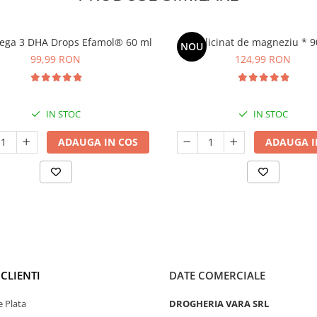
ega 3 DHA Drops Efamol® 60 ml
Bisglicinat de magneziu * 9
NOU
99,99 RON
124,99 RON
IN STOC
IN STOC
ADAUGA IN COS
ADAUGA I
CLIENTI
DATE COMERCIALE
 Plata
DROGHERIA VARA SRL