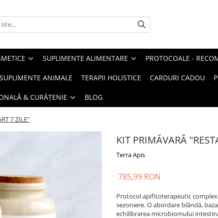
METICE
SUPLIMENTE ALIMENTARE
PROTOCOALE - RECO
I SUPLIMENTE ANIMALE
TERAPII HOLISTICE
CARDURI CADOU
P
SONALĂ & CURĂȚENIE
BLOG
RT 7 ZILE"
KIT PRIMĂVARĂ "RESTA
Terra Apis
785,99 RON
Protocol apifitoterapeutic complex 
sezoniere. O abordare blândă, bazat
echilibrarea microbiomului intestina