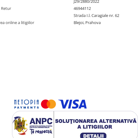
J29/2880/2022
e Retur
46944112
Strada I.l. Caragiale nr. 62
a online a litigiilor
Blejoi, Prahova