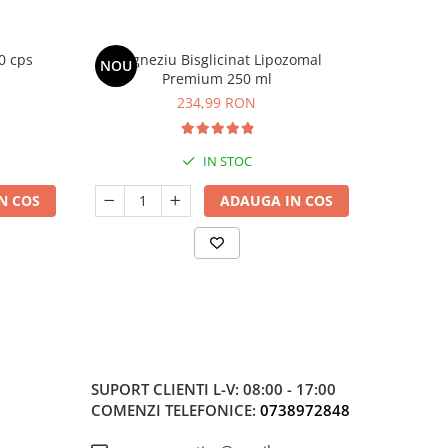
0 cps
Magneziu Bisglicinat Lipozomal
D3-K2 
NOU
Premium 250 ml
234,99 RON
IN STOC
N COS
ADAUGA IN COS
SUPORT CLIENTI
L-V: 08:00 - 17:00
COMENZI TELEFONICE:
0738972848