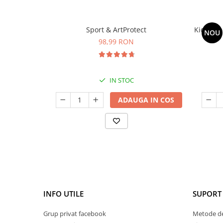
Sport & ArtProtect
Kids Om
NOU
98,99 RON
IN STOC
ADAUGA IN COS
INFO UTILE
SUPORT 
Grup privat facebook
Metode de