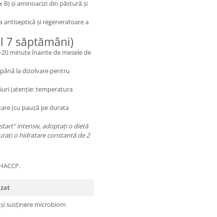
B) și aminoacizi din păstură și
a antiseptică și regeneratoare a
l 7 săptămâni)
15-20 minute înainte de mesele de
 până la dizolvare pentru
aiuri (atenție: temperatura
ulcare (cu pauză pe durata
start" intensiv, adoptați o dietă
gurați o hidratare constantă de 2
e HACCP.
izat
e și susținere microbiom