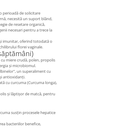
o perioadă de solicitare
arnă, necesită un suport blând,
tegie de resetare organică,
enii necesari pentru a trece la
și imunitar, oferind totodată o
librului florei vaginale.
 săptămâni)
cu miere crudă, polen, propolis
nergia și microbiomul.
lbinelor", un superaliment cu
și antioxidanți.
ată cu curcuma (Curcuma longa),
lis și lăptișor de matcă, pentru
urcuma susțin procesele hepatice
rea bacteriilor benefice,