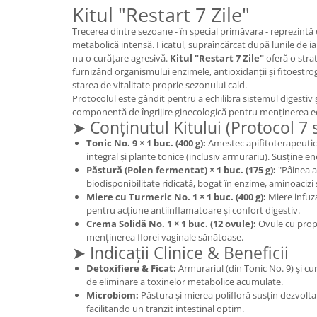
Kitul "Restart 7 Zile"
Geluri de duș
L-Carnitina
Scruburi
L-Glutamina
Trecerea dintre sezoane - în special primăvara - reprezintă 
metabolică intensă. Ficatul, supraîncărcat după lunile de i
Protecție Solară
Lecitina
nu o curățare agresivă.
Kitul "Restart 7 Zile"
oferă o stra
Creme SPF față
furnizând organismului enzimele, antioxidanții și fitoestrog
Maca
starea de vitalitate proprie sezonului cald.
Creme SPF corp
Magneziu
Protocolul este gândit pentru a echilibra sistemul digestiv 
Spray SPF
componentă de îngrijire ginecologică pentru menținerea echi
Miere de Manuka
Uleiuri bronzare
➤ Conținutul Kitului (Protocol 7
After Sun
MSM
Tonic No. 9 × 1 buc. (400 g):
Amestec apifitoterapeutic 
integral și plante tonice (inclusiv armurariu). Susține e
Acceleratoare bronz
Multivitamine
Păstură (Polen fermentat) × 1 buc. (175 g):
"Pâinea a
Igienă Personală
biodisponibilitate ridicată, bogat în enzime, aminoacizi 
Omega
Miere cu Turmeric No. 1 × 1 buc. (400 g):
Miere infuz
Deodorante
Palmier pitic
pentru acțiune antiinflamatoare și confort digestiv.
Mâini și Unghii
Crema Solidă No. 1 × 1 buc. (12 ovule):
Ovule cu propo
Probiotice
menținerea florei vaginale sănătoase.
Creme mâini
➤ Indicații Clinice & Beneficii
Proteine din zer (Whey Protein)
Tratamente unghii
Detoxifiere & Ficat:
Armurariul (din Tonic No. 9) și c
Quercetin
Cosmetice coreene
de eliminare a toxinelor metabolice acumulate.
Resveratrol
Microbiom:
Păstura și mierea polifloră susțin dezvolta
Beauty of Joseon
facilitando un tranzit intestinal optim.
Scortisoara
PETITFEE