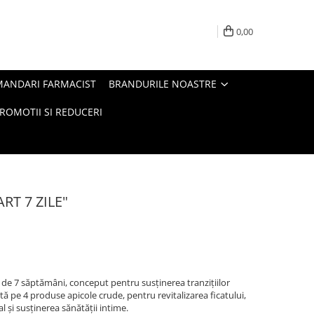
0,00
MANDARI FARMACIST
BRANDURILE NOASTRE
ROMOTII SI REDUCERI
RT 7 ZILE"
de 7 săptămâni, conceput pentru susținerea tranzițiilor
ă pe 4 produse apicole crude, pentru revitalizarea ficatului,
l și susținerea sănătății intime.