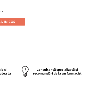
are
A IN COS
le și
Consultanță specializată și
atea ta
recomandări de la un farmacist