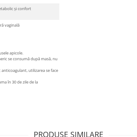
tabolic și confort
oră vaginală
usele apicole.
urmeric se consumă după masă, nu
anticoagulant, utilizarea se face
uma în 30 de zile de la
PRODUSE SIMILARE