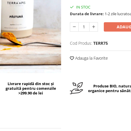
IN STOC
Durata de livrare:
1-2 zile lucrato
ADAUG
Cod Produs:
TERR75
Adauga la Favorite
Livrare rapidă din stoc și
Produse BIO, natura
gratuită pentru comenzile
organice pentru sănăt
>299.90 de lei