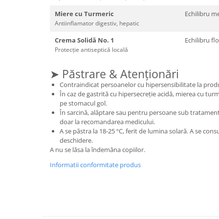
Cătină
Miere cu Turmeric
Echilibru me
Chlorella
Antiinflamator digestiv, hepatic
Colina
Crema Solidă No. 1
Echilibru fl
Protecție antiseptică locală
Electroliti
Produse Apicole
➤ Păstrare & Atenționări
Cacao
Contraindicat persoanelor cu hipersensibilitate la prod
În caz de gastrită cu hipersecreție acidă, mierea cu t
pe stomacul gol.
În sarcină, alăptare sau pentru persoane sub tratament 
doar la recomandarea medicului.
A se păstra la 18-25 ºC, ferit de lumina solară. A se cons
deschidere.
A nu se lăsa la îndemâna copiilor.
Informatii conformitate produs