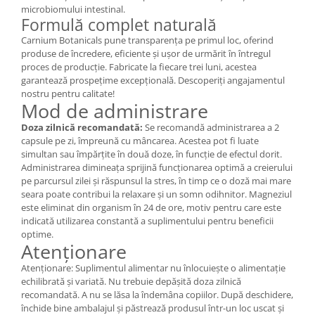
microbiomului intestinal.
Formulă complet naturală
Carnium Botanicals pune transparența pe primul loc, oferind
produse de încredere, eficiente și ușor de urmărit în întregul
proces de producție. Fabricate la fiecare trei luni, acestea
garantează prospețime excepțională. Descoperiți angajamentul
nostru pentru calitate!
Mod de administrare
Doza zilnică recomandată:
Se recomandă administrarea a 2
capsule pe zi, împreună cu mâncarea. Acestea pot fi luate
simultan sau împărțite în două doze, în funcție de efectul dorit.
Administrarea dimineața sprijină funcționarea optimă a creierului
pe parcursul zilei și răspunsul la stres, în timp ce o doză mai mare
seara poate contribui la relaxare și un somn odihnitor. Magneziul
este eliminat din organism în 24 de ore, motiv pentru care este
indicată utilizarea constantă a suplimentului pentru beneficii
optime.
Atenționare
Atenționare: Suplimentul alimentar nu înlocuiește o alimentație
echilibrată și variată. Nu trebuie depășită doza zilnică
recomandată. A nu se lăsa la îndemâna copiilor. După deschidere,
închide bine ambalajul și păstrează produsul într-un loc uscat și