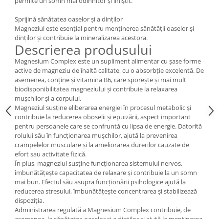
permite un somn mai odihnitor și liniștit.
Cătină
Sprijină sănătatea oaselor și a dinților
Chlorella
Magneziul este esențial pentru menținerea sănătății oaselor și
Colina
dinților și contribuie la mineralizarea acestora.
Descrierea produsului
Electroliti
Magnesium Complex este un supliment alimentar cu șase forme
Produse Apicole
active de magneziu de înaltă calitate, cu o absorbție excelentă. De
asemenea, conține și vitamina B6, care sporește și mai mult
Cacao
biodisponibilitatea magneziului și contribuie la relaxarea
mușchilor și a corpului.
Magneziul susține eliberarea energiei în procesul metabolic și
contribuie la reducerea oboselii și epuizării, aspect important
pentru persoanele care se confruntă cu lipsa de energie. Datorită
rolului său în funcționarea mușchilor, ajută la prevenirea
crampelelor musculare și la ameliorarea durerilor cauzate de
efort sau activitate fizică.
În plus, magneziul susține funcționarea sistemului nervos,
îmbunătățește capacitatea de relaxare și contribuie la un somn
mai bun. Efectul său asupra funcționării psihologice ajută la
reducerea stresului, îmbunătățește concentrarea și stabilizează
dispoziția.
Administrarea regulată a Magnesium Complex contribuie, de