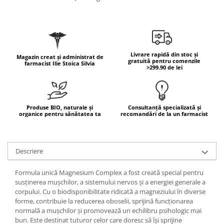
Geluri de duș
L-Carnitina
Scruburi
L-Glutamina
Protecție Solară
Lecitina
Creme SPF față
Maca
Livrare rapidă din stoc și
Magazin creat și administrat de
Creme SPF corp
gratuită pentru comenzile
farmacist Ilie Stoica Silvia
Magneziu
>299.90 de lei
Spray SPF
Miere de Manuka
Uleiuri bronzare
After Sun
MSM
Produse BIO, naturale și
Consultanță specializată și
Acceleratoare bronz
Multivitamine
organice pentru sănătatea ta
recomandări de la un farmacist
Igienă Personală
Omega
Deodorante
Palmier pitic
Descriere
Mâini și Unghii
Probiotice
Creme mâini
Formula unică Magnesium Complex a fost creată special pentru
Proteine din zer (Whey Protein)
Tratamente unghii
susținerea mușchilor, a sistemului nervos și a energiei generale a
corpului. Cu o biodisponibilitate ridicată a magneziului în diverse
Quercetin
Cosmetice coreene
forme, contribuie la reducerea oboselii, sprijină funcționarea
Resveratrol
Beauty of Joseon
normală a mușchilor și promovează un echilibru psihologic mai
bun. Este destinat tuturor celor care doresc să își sprijine
Scortisoara
PETITFEE