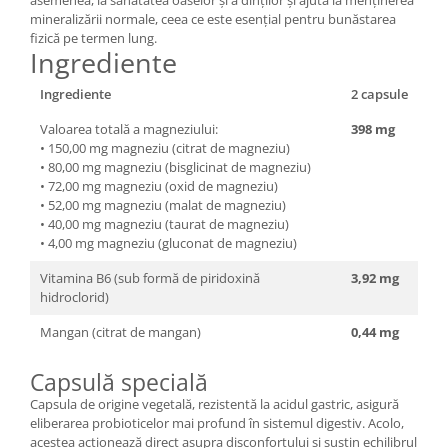
asemenea, la sănătatea oaselor și a dinților și ajută la menținerea
mineralizării normale, ceea ce este esențial pentru bunăstarea
fizică pe termen lung.
Ingrediente
Ingrediente
2 capsule
Valoarea totală a magneziului:
398 mg
• 150,00 mg magneziu (citrat de magneziu)
• 80,00 mg magneziu (bisglicinat de magneziu)
• 72,00 mg magneziu (oxid de magneziu)
• 52,00 mg magneziu (malat de magneziu)
• 40,00 mg magneziu (taurat de magneziu)
• 4,00 mg magneziu (gluconat de magneziu)
Vitamina B6 (sub formă de piridoxină
3,92 mg
hidroclorid)
Mangan (citrat de mangan)
0,44 mg
Capsulă specială
Capsula de origine vegetală, rezistentă la acidul gastric, asigură
eliberarea probioticelor mai profund în sistemul digestiv. Acolo,
acestea acționează direct asupra disconfortului și susțin echilibrul