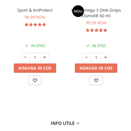
Sport & ArtProtect
Kids Omega 3 DHA Drops
NOU
Efamol® 60 ml
98,99 RON
99,99 RON
IN STOC
IN STOC
ADAUGA IN COS
ADAUGA IN COS
INFO UTILE