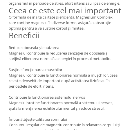
organismul în perioade de stres, efort intens sau lipsă de energie.
Mary & May
Ceea ce este cel mai important
Seleniu
COSRX
O formulă de înaltă calitate și eficientă, Magnesium Complex,
Seminte de in
BIODANCE
care conține magneziu în diverse forme, asigură o absorbție
Silimarina
optimă pentru a vă susține corpul și mintea.
OOTD
Beneficii
Spirulina
Cettua
Ulei de cocos
Haruharu Wonder
Reduce oboseala și epuizarea
Medicube
Magneziul contribuie la reducerea senzației de oboseală și
Ulei de peste
sprijină eliberarea normală a energiei în procesul metabolic.
ARIUL
Ulei MCT
Dr. Althea
Susține funcționarea mușchilor
Vitamina A
DELLA BORN
Magneziul contribuie la funcționarea normală a mușchilor, ceea
Vitamina B
ce este deosebit de important după activitatea fizică sau în
perioadele de efort intens.
Vitamina C
Contribuie la funcționarea sistemului nervos
Vitamina D
Magneziul susține funcționarea normală a sistemului nervos,
Vitamina E
ajută la menținerea echilibrului mental și reduce stresul.
Vitamina K
Îmbunătățește calitatea somnului
Consumul regulat de magneziu contribuie la relaxarea corpului și
Zinc