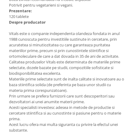
Potrivit pentru vegetarieni si vegani.
Prezentare:
120 tablete
Despre producator
Vitals este o companie independenta olandeza fondata in anul
1988 cunoscuta pentru investitiile sustinute in cercetare, prin
acuratetea si minutiozitatea cu care garanteaza puritatea
materiilor prime, precum si prin cunostintele stiintifice si
ortomoleculare de care a dat dovada in 35 de ani de activitate.
Calitatea produselor Vitals este determinata de materiile prime
selectate, dozele bazate pe studii, compozitiile sofisticate si
biodisponibilitatea excelenta.
Materiile prime selectate sunt de inalta calitate si inovatoare au o
baza stiintifica solida (de preferinta pe baza unor studii cu
materia prima corespunzatoare).
Prin urmare se prefera furnizorii care sunt descoperitori sau
dezvoltatori ai unei anumite materii prime.
Acesti specialisti investesc adesea in metode de productie si
cercetare stiintifica si au cunostinte si pasiune pentru o materie
prima.
Acest lucru ofera mai multa siguranta cu privire la efectul unei
substante.