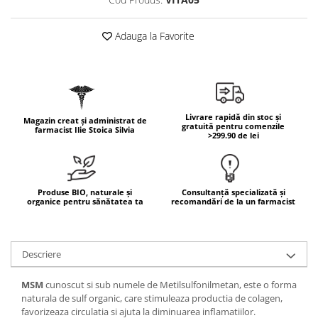
Geluri de duș
L-Carnitina
Scruburi
L-Glutamina
Adauga la Favorite
Protecție Solară
Lecitina
Creme SPF față
Maca
Creme SPF corp
Magneziu
Spray SPF
Livrare rapidă din stoc și
Miere de Manuka
Magazin creat și administrat de
Uleiuri bronzare
gratuită pentru comenzile
farmacist Ilie Stoica Silvia
>299.90 de lei
After Sun
MSM
Acceleratoare bronz
Multivitamine
Igienă Personală
Omega
Produse BIO, naturale și
Consultanță specializată și
Deodorante
organice pentru sănătatea ta
recomandări de la un farmacist
Palmier pitic
Mâini și Unghii
Probiotice
Creme mâini
Proteine din zer (Whey Protein)
Descriere
Tratamente unghii
Quercetin
Cosmetice coreene
MSM
cunoscut si sub numele de Metilsulfonilmetan, este o forma
Resveratrol
naturala de sulf organic, care stimuleaza productia de colagen,
Beauty of Joseon
favorizeaza circulatia si ajuta la diminuarea inflamatiilor.
Scortisoara
PETITFEE