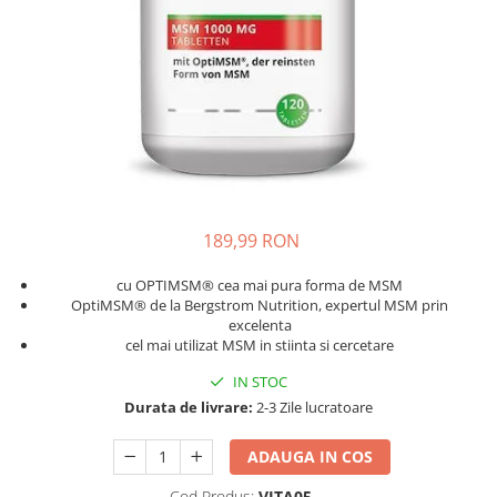
Oase & dinți
Îngrijirea Tenului
Colagen
Zinc Bisglicinat
Piele, păr & unghii
Creme de față
Creatina
Tranzit intestinal
Seruri
Crom
Creme cu SPF
Colesterol & tensiune
Demachiante
Curcumin (Turmeric)
Sănătatea copiilor
Geluri de curățare
Enzime
Performanta sportiva
Ape micelare
Fibre
Sanatate Orala
Tonere
Fier
189,99 RON
Alergii
Măști pentru față
Garcinia
Exfoliante
Anti Intepaturi
cu OPTIMSM® cea mai pura forma de MSM
Creme pentru ochi
Ghimbir
OptiMSM® de la Bergstrom Nutrition, expertul MSM prin
excelenta
Balsam buze
Ginkgo biloba
cel mai utilizat MSM in stiinta si cercetare
Îngrijirea Corpului
Ginseng
IN STOC
Creme de corp
Durata de livrare:
2-3 Zile lucratoare
Glucozamina
Loțiuni
Glutation
Unturi de corp
ADAUGA IN COS
L-Arginina
Uleiuri de corp
Cod Produs:
VITA05