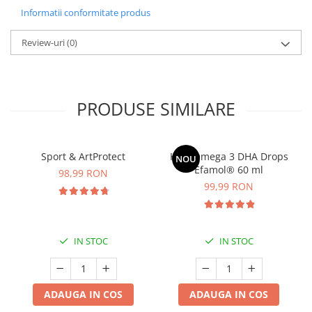
Informatii conformitate produs
Review-uri
(0)
PRODUSE SIMILARE
Sport & ArtProtect
Kids Omega 3 DHA Drops
NOU
Efamol® 60 ml
98,99 RON
99,99 RON
IN STOC
IN STOC
ADAUGA IN COS
ADAUGA IN COS