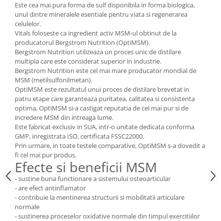
Este cea mai pura forma de sulf disponibila in forma biologica,
Mary & May
unul dintre mineralele esentiale pentru viata si regenerarea
Seleniu
celulelor.
COSRX
Seminte de in
Vitals foloseste ca ingredient activ MSM-ul obtinut de la
BIODANCE
producatorul Bergstrom Nutrition (OptiMSM).
Silimarina
OOTD
Bergstrom Nutrition utilizeaza un proces unic de distilare
Spirulina
multipla care este considerat superior in industrie.
Cettua
Bergstrom Nutrition este cel mai mare producator mondial de
Ulei de cocos
Haruharu Wonder
MSM (metilsulfonilmetan).
OptiMSM este rezultatul unui proces de distilare brevetat in
Medicube
Ulei de peste
patru etape care garanteaza puritatea, calitatea si consistenta
ARIUL
Ulei MCT
optima, OptiMSM si-a castigat reputatia de cel mai pur si de
Dr. Althea
incredere MSM din intreaga lume.
Vitamina A
Este fabricat exclusiv in SUA, intr-o unitate dedicata conforma
DELLA BORN
GMP, inregistrata ISO, certificata FSSC22000.
Vitamina B
Prin urmare, in toate testele comparative, OptiMSM s-a dovedit a
Vitamina C
fi cel mai pur produs.
Efecte si beneficii MSM
Vitamina D
- sustine buna functionare a sistemului osteoarticular
Vitamina E
- are efect antinflamator
- contribuie la mentinerea structurii si mobilitatii articulare
Vitamina K
normale
Zinc
- sustinerea proceselor oxidative normale din timpul exercitiilor