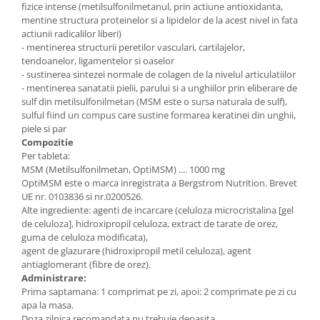
fizice intense (metilsulfonilmetanul, prin actiune antioxidanta,
Cătină
mentine structura proteinelor si a lipidelor de la acest nivel in fata
Chlorella
actiunii radicalilor liberi)
- mentinerea structurii peretilor vasculari, cartilajelor,
Colina
tendoanelor, ligamentelor si oaselor
- sustinerea sintezei normale de colagen de la nivelul articulatiilor
Electroliti
- mentinerea sanatatii pielii, parului si a unghiilor prin eliberare de
Produse Apicole
sulf din metilsulfonilmetan (MSM este o sursa naturala de sulf),
sulful fiind un compus care sustine formarea keratinei din unghii,
Cacao
piele si par
Compozitie
Per tableta:
MSM (Metilsulfonilmetan, OptiMSM) .... 1000 mg
OptiMSM este o marca inregistrata a Bergstrom Nutrition. Brevet
UE nr. 0103836 si nr.0200526.
Alte ingrediente: agenti de incarcare (celuloza microcristalina [gel
de celuloza], hidroxipropil celuloza, extract de tarate de orez,
guma de celuloza modificata),
agent de glazurare (hidroxipropil metil celuloza), agent
antiaglomerant (fibre de orez).
Administrare:
Prima saptamana: 1 comprimat pe zi, apoi: 2 comprimate pe zi cu
apa la masa.
Doza zilnica recomandata nu trebuie depasita.