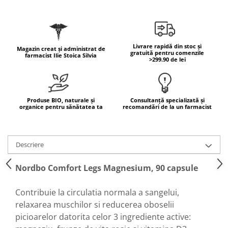
Geluri de duș
L-Carnitina
Scruburi
L-Glutamina
Protecție Solară
Lecitina
Livrare rapidă din stoc și
Creme SPF față
Magazin creat și administrat de
Maca
gratuită pentru comenzile
farmacist Ilie Stoica Silvia
>299.90 de lei
Creme SPF corp
Magneziu
Spray SPF
Miere de Manuka
Uleiuri bronzare
After Sun
MSM
Produse BIO, naturale și
Consultanță specializată și
organice pentru sănătatea ta
recomandări de la un farmacist
Acceleratoare bronz
Multivitamine
Igienă Personală
Omega
Deodorante
Descriere
Palmier pitic
Mâini și Unghii
Probiotice
Nordbo Comfort Legs Magnesium, 90 capsule
Creme mâini
Proteine din zer (Whey Protein)
Tratamente unghii
Contribuie la circulatia normala a sangelui,
Quercetin
Cosmetice coreene
relaxarea muschilor si reducerea oboselii
Resveratrol
Beauty of Joseon
picioarelor datorita celor 3 ingrediente active:
Scortisoara
PETITFEE