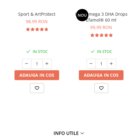
Cătină
Sport & ArtProtect
Kids Omega 3 DHA Drops
Chlorella
NOU
Efamol® 60 ml
98,99 RON
Colina
99,99 RON
Electroliti
Produse Apicole
IN STOC
IN STOC
Cacao
ADAUGA IN COS
ADAUGA IN COS
INFO UTILE