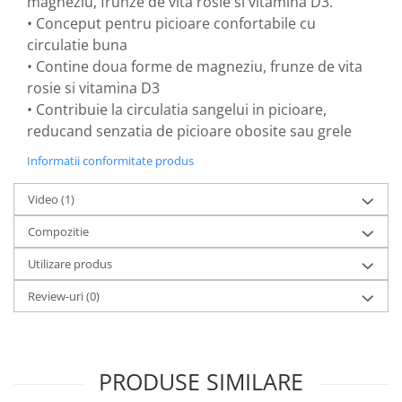
magneziu, frunze de vita rosie si vitamina D3.
• Conceput pentru picioare confortabile cu
Mary & May
Seleniu
circulatie buna
COSRX
Seminte de in
• Contine doua forme de magneziu, frunze de vita
BIODANCE
Silimarina
rosie si vitamina D3
OOTD
• Contribuie la circulatia sangelui in picioare,
Spirulina
Cettua
reducand senzatia de picioare obosite sau grele
Ulei de cocos
Haruharu Wonder
Informatii conformitate produs
Medicube
Ulei de peste
ARIUL
Ulei MCT
Video
(1)
Dr. Althea
Vitamina A
Compozitie
DELLA BORN
Vitamina B
Utilizare produs
Vitamina C
Review-uri
(0)
Vitamina D
Vitamina E
Vitamina K
PRODUSE SIMILARE
Zinc