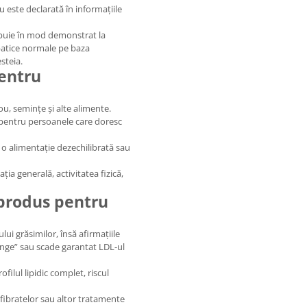
 este declarată în informațiile
ibuie în mod demonstrat la
patice normale pe baza
steia.
pentru
ou, semințe și alte alimente.
 pentru persoanele care doresc
o alimentație dezechilibrată sau
a generală, activitatea fizică,
produs pentru
i grăsimilor, însă afirmațiile
sânge” sau scade garantat LDL-ul
ofilul lipidic complet, riscul
, fibratelor sau altor tratamente