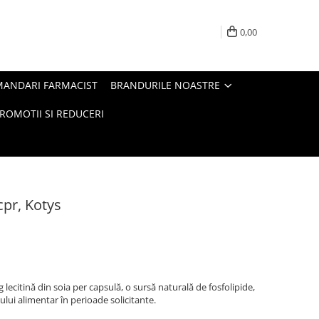
0,00
MANDARI FARMACIST
BRANDURILE NOASTRE
ROMOTII SI REDUCERI
cpr, Kotys
lecitină din soia per capsulă, o sursă naturală de fosfolipide,
lui alimentar în perioade solicitante.