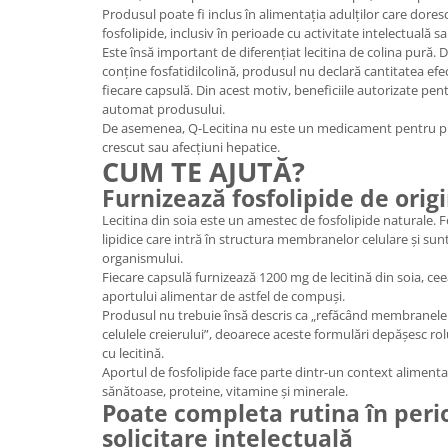
Produsul poate fi inclus în alimentația adulților care dores
Mary & May
Seleniu
fosfolipide, inclusiv în perioade cu activitate intelectuală 
COSRX
Este însă important de diferențiat lecitina de colina pură. D
Seminte de in
conține fosfatidilcolină, produsul nu declară cantitatea efe
BIODANCE
fiecare capsulă. Din acest motiv, beneficiile autorizate pen
Silimarina
OOTD
automat produsului.
Spirulina
De asemenea, Q-Lecitina nu este un medicament pentru p
Cettua
crescut sau afecțiuni hepatice.
Ulei de cocos
Haruharu Wonder
CUM TE AJUTĂ?
Medicube
Ulei de peste
Furnizează fosfolipide de orig
ARIUL
Ulei MCT
Lecitina din soia este un amestec de fosfolipide naturale. 
Dr. Althea
lipidice care intră în structura membranelor celulare și sun
Vitamina A
organismului.
DELLA BORN
Vitamina B
Fiecare capsulă furnizează 1200 mg de lecitină din soia, c
aportului alimentar de astfel de compuși.
Vitamina C
Produsul nu trebuie însă descris ca „refăcând membranel
celulele creierului”, deoarece aceste formulări depășesc r
Vitamina D
cu lecitină.
Vitamina E
Aportul de fosfolipide face parte dintr-un context alimentar
sănătoase, proteine, vitamine și minerale.
Vitamina K
Poate completa rutina în per
solicitare intelectuală
Zinc