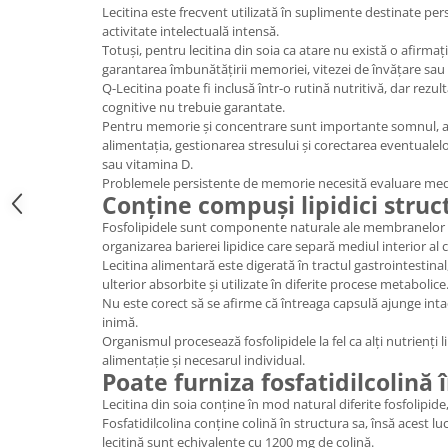
Lecitina este frecvent utilizată în suplimente destinate per
Cătină
activitate intelectuală intensă.
Chlorella
Totuși, pentru lecitina din soia ca atare nu există o afirma
garantarea îmbunătățirii memoriei, vitezei de învățare sau 
Colina
Q-Lecitina poate fi inclusă într-o rutină nutritivă, dar rez
cognitive nu trebuie garantate.
Electroliti
Pentru memorie și concentrare sunt importante somnul, acti
Produse Apicole
alimentația, gestionarea stresului și corectarea eventualelo
sau vitamina D.
Cacao
Problemele persistente de memorie necesită evaluare med
Conține compuși lipidici struc
Fosfolipidele sunt componente naturale ale membranelor ce
organizarea barierei lipidice care separă mediul interior al c
Lecitina alimentară este digerată în tractul gastrointestina
ulterior absorbite și utilizate în diferite procese metabolice
Nu este corect să se afirme că întreaga capsulă ajunge intact
inimă.
Organismul procesează fosfolipidele la fel ca alți nutrienți lip
alimentație și necesarul individual.
Poate furniza fosfatidilcolină
Lecitina din soia conține în mod natural diferite fosfolipide, 
Fosfatidilcolina conține colină în structura sa, însă acest
lecitină sunt echivalente cu 1200 mg de colină.