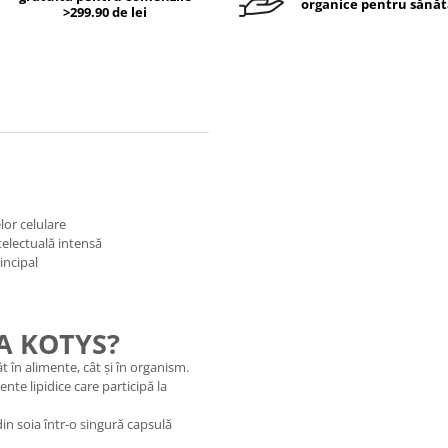
organice pentru sănăt
>299.90 de lei
or celulare
telectuală intensă
incipal
NA KOTYS?
t în alimente, cât și în organism.
nte lipidice care participă la
in soia într-o singură capsulă