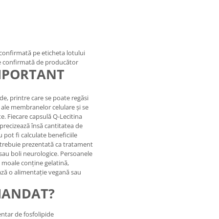
confirmată pe eticheta lotului
te confirmată de producător
IMPORTANT
de, printre care se poate regăsi
 ale membranelor celulare și se
e. Fiecare capsulă Q-Lecitina
precizează însă cantitatea de
 pot fi calculate beneficiile
 trebuie prezentată ca tratament
 sau boli neurologice. Persoanele
a moale conține gelatină,
ază o alimentație vegană sau
MANDAT?
ntar de fosfolipide