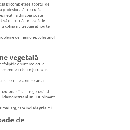
c să își completeze aportul de
sau profesională crescută.
eși lecitina din soia poate
ctivă de colină furnizată de
tru colină nu trebuie atribuite
robleme de memorie, colesterol
ine vegetală
Fosfolipidele sunt molecule
t prezente în toate țesuturile
eea ce permite completarea
e neuronale” sau „regenerând
olul demonstrat al unui supliment
 mai larg, care include grăsimi
ioade de