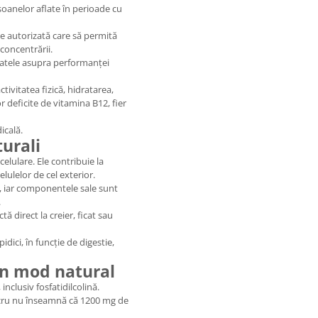
soanelor aflate în perioade cu
ție autorizată care să permită
concentrării.
ultatele asupra performanței
vitatea fizică, hidratarea,
r deficite de vitamina B12, fier
icală.
turali
lulare. Ele contribuie la
elulelor de cel exterior.
l, iar componentele sale sunt
.
ă direct la creier, ficat sau
idici, în funcție de digestie,
 în mod natural
inclusiv fosfatidilcolină.
 lucru nu înseamnă că 1200 mg de