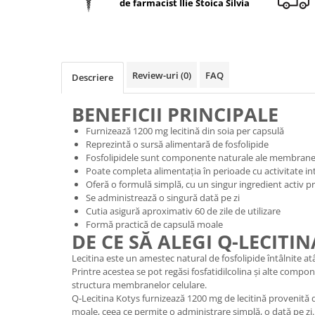
de farmacist Ilie Stoica Silvia
Geluri de duș
L-Carnitina
Scruburi
L-Glutamina
Protecție Solară
Lecitina
Creme SPF față
Maca
Review-uri
(0)
FAQ
Descriere
Creme SPF corp
Magneziu
Spray SPF
BENEFICII PRINCIPALE
Miere de Manuka
Uleiuri bronzare
Furnizează 1200 mg lecitină din soia per capsulă
After Sun
MSM
Reprezintă o sursă alimentară de fosfolipide
Acceleratoare bronz
Fosfolipidele sunt componente naturale ale membranel
Multivitamine
Poate completa alimentația în perioade cu activitate in
Igienă Personală
Omega
Oferă o formulă simplă, cu un singur ingredient activ pr
Deodorante
Se administrează o singură dată pe zi
Palmier pitic
Cutia asigură aproximativ 60 de zile de utilizare
Mâini și Unghii
Formă practică de capsulă moale
Probiotice
DE CE SĂ ALEGI Q-LECITI
Creme mâini
Proteine din zer (Whey Protein)
Tratamente unghii
Lecitina este un amestec natural de fosfolipide întâlnite atâ
Quercetin
Printre acestea se pot regăsi fosfatidilcolina și alte compone
Cosmetice coreene
structura membranelor celulare.
Resveratrol
Beauty of Joseon
Q-Lecitina Kotys furnizează 1200 mg de lecitină provenită d
moale, ceea ce permite o administrare simplă, o dată pe zi.
Scortisoara
PETITFEE