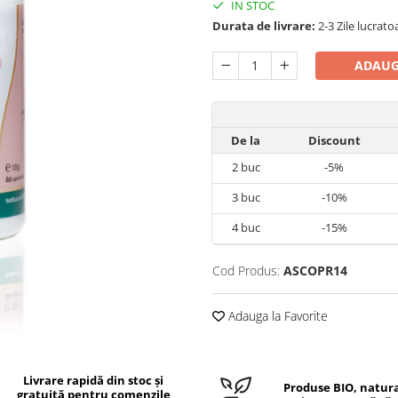
IN STOC
Durata de livrare:
2-3 Zile lucrato
ADAUG
De la
Discount
2
buc
-5%
3
buc
-10%
4
buc
-15%
Cod Produs:
ASCOPR14
Adauga la Favorite
Livrare rapidă din stoc și
Produse BIO, natura
gratuită pentru comenzile