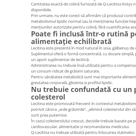
Cantitatea exactă de colină furnizată de Q-Lecitina Kotys nu
disponibile.
Prin urmare, nu este corect să afirmăm că produsul contr
metabolismul lipidic normal sau la menținerea funcției he
mențiunilor autorizate pentru colină, fără cuantificarea ace
Poate fi inclusă într-o rutină 
alimentație echilibrată
Lecitina este prezentă în mod natural în soia, gălbenuș de 
Suplimentul oferă o formă concentrată, cu dozare simplă,
un aport suplimentar de lecitină.
Administrarea nu trebuie însă utilizată pentru a compensa 
un consum ridicat de grăsimi saturate.
Pentru sănătatea metabolică sunt mai importante alimentați
greutatea corporală, glicemia și profilul lipidic.
Nu trebuie confundată cu un 
colesterol
Lecitina este promovată frecvent în contextul metabolismulu
potrivit cărora „arde grăsimile”, „elimină colesterolul din 
sunt prea puternice.
În cazul colesterolului crescut, deciziile trebuie bazate pe pr
cardiovascular, alimentație și recomandarea medicului.
Q-Lecitina nu trebuie utilizată pentru înlocuirea statinelor