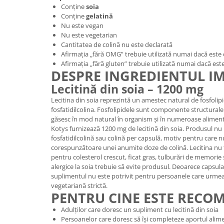
Conține
soia
Conține
gelatină
Nu este vegan
Nu este vegetarian
Cantitatea de colină nu este declarată
Afirmația „fără OMG” trebuie utilizată numai dacă este 
Afirmația „fără gluten” trebuie utilizată numai dacă es
DESPRE INGREDIENTUL 
Lecitină din soia – 1200 mg
Lecitina din soia reprezintă un amestec natural de fosfolipi
fosfatidilcolina. Fosfolipidele sunt componente structurale
găsesc în mod natural în organism și în numeroase aliment
Kotys furnizează 1200 mg de lecitină din soia. Produsul nu 
fosfatidilcolină sau colină per capsulă, motiv pentru care nu
corespunzătoare unei anumite doze de colină. Lecitina nu
pentru colesterol crescut, ficat gras, tulburări de memorie
alergice la soia trebuie să evite produsul. Deoarece capsul
suplimentul nu este potrivit pentru persoanele care urme
vegetariană strictă.
PENTRU CINE ESTE RECO
Adulților care doresc un supliment cu lecitină din soia
Persoanelor care doresc să își completeze aportul alime