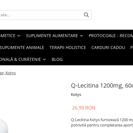
METICE
SUPLIMENTE ALIMENTARE
PROTOCOALE - RECO
I SUPLIMENTE ANIMALE
TERAPII HOLISTICE
CARDURI CADOU
P
SONALĂ & CURĂȚENIE
BLOG
pr, Kotys
Q-Lecitina 1200mg, 60
Kotys
26,99 RON
Q-Lecitina Kotys furnizează 1200 mg 
potrivită pentru completarea aportu