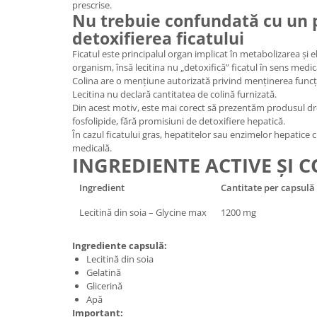
prescrise.
Nu trebuie confundată cu un 
detoxifierea ficatului
Ficatul este principalul organ implicat în metabolizarea și
organism, însă lecitina nu „detoxifică” ficatul în sens medic
Colina are o mențiune autorizată privind menținerea funcț
Lecitina nu declară cantitatea de colină furnizată.
Din acest motiv, este mai corect să prezentăm produsul drep
fosfolipide, fără promisiuni de detoxifiere hepatică.
În cazul ficatului gras, hepatitelor sau enzimelor hepatice
medicală.
INGREDIENTE ACTIVE ȘI 
Ingredient
Cantitate per capsulă
Lecitină din soia – Glycine max
1200 mg
Ingrediente capsulă:
Lecitină din soia
Gelatină
Glicerină
Apă
Important: