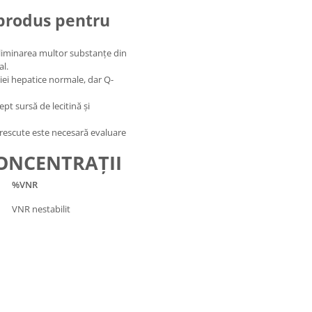
produs pentru
 eliminarea multor substanțe din
al.
iei hepatice normale, dar Q-
t sursă de lecitină și
 crescute este necesară evaluare
CONCENTRAȚII
%VNR
VNR nestabilit