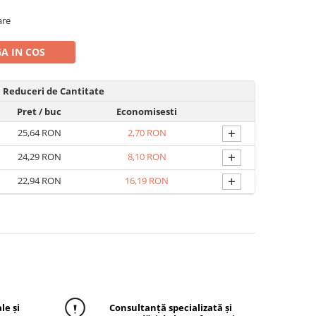
are
A IN COS
Reduceri de Cantitate
Pret
/ buc
Economisesti
+
25,64 RON
2,70 RON
+
24,29 RON
8,10 RON
+
22,94 RON
16,19 RON
le și
Consultanță specializată și