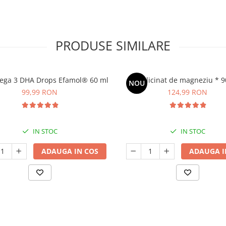
PRODUSE SIMILARE
ega 3 DHA Drops Efamol® 60 ml
Bisglicinat de magneziu * 9
NOU
99,99 RON
124,99 RON
IN STOC
IN STOC
ADAUGA IN COS
ADAUGA I