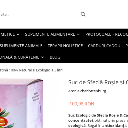
METICE
SUPLIMENTE ALIMENTARE
PROTOCOALE - RECO
I SUPLIMENTE ANIMALE
TERAPII HOLISTICE
CARDURI CADOU
P
SONALĂ & CURĂȚENIE
BLOG
ătină 100% Natural și Ecologic la 3 litri
Suc de Sfeclă Roșie și C
Aronia charlottenburg
100,98 RON
Suc Ecologic de Sfeclă Roșie & C
concentrate)
, obținut prin presar
ecologică
. Bogat în
antioxidanți, 