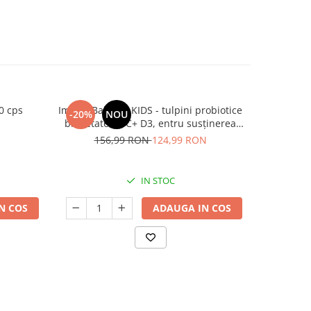
0 cps
ImmunBalance KIDS - tulpini probiotice
Magnez
-20%
NOU
NOU
brevetate,vit C+ D3, entru susținerea
microbiomului și a imunității
156,99 RON
124,99 RON
IN STOC
N COS
ADAUGA IN COS