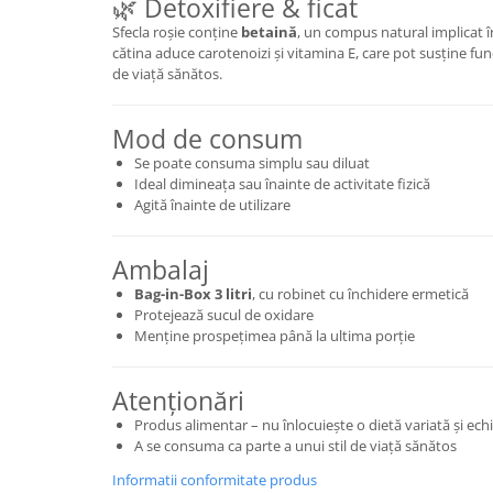
🌿 Detoxifiere & ficat
Sfecla roșie conține
betaină
, un compus natural implicat î
cătina aduce carotenoizi și vitamina E, care pot susține funcț
de viață sănătos.
Mod de consum
Se poate consuma simplu sau diluat
Ideal dimineața sau înainte de activitate fizică
Agită înainte de utilizare
Ambalaj
Bag-in-Box 3 litri
, cu robinet cu închidere ermetică
Protejează sucul de oxidare
Menține prospețimea până la ultima porție
Atenționări
Produs alimentar – nu înlocuiește o dietă variată și echi
A se consuma ca parte a unui stil de viață sănătos
Informatii conformitate produs