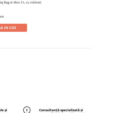
aj Bag-in-Box 3 L cu robinet.
are
A IN COS
le și
Consultanță specializată și