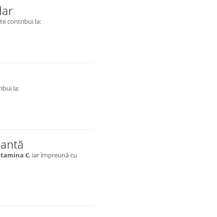
lar
e contribui la:
ibui la:
dantă
itamina C
, iar împreună cu