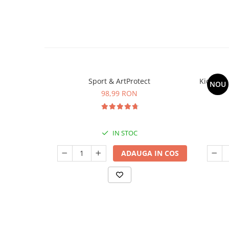
Sport & ArtProtect
Kids Om
NOU
98,99 RON
IN STOC
ADAUGA IN COS