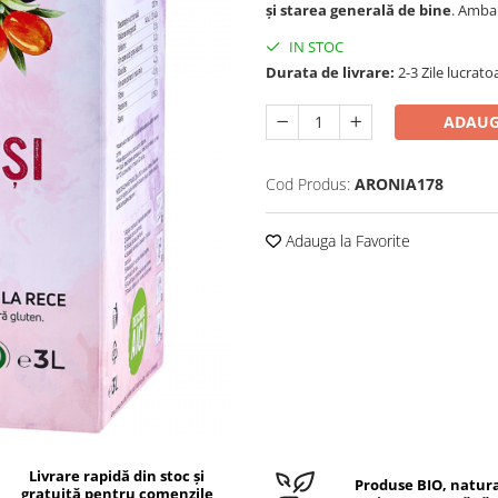
și starea generală de bine
. Ambal
IN STOC
Durata de livrare:
2-3 Zile lucrato
ADAUG
Cod Produs:
ARONIA178
Adauga la Favorite
Livrare rapidă din stoc și
Produse BIO, natura
gratuită pentru comenzile