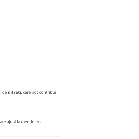
al de
nitrați
, care pot contribui
are ajută la menținerea