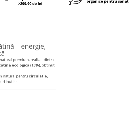
organice pentru sănăt
>299.90 de lei
ătină – energie,
tă
atural premium, realizat dintr-o
cătină ecologică (15%)
, obținut
jin natural pentru
circulație,
uri inutile.