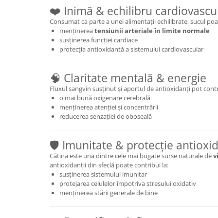
Cătină
❤️ Inimă & echilibru cardiovascu
Consumat ca parte a unei alimentații echilibrate, sucul poat
Chlorella
menținerea
tensiunii arteriale în limite normale
Colina
susținerea funcției cardiace
protecția antioxidantă a sistemului cardiovascular
Electroliti
Produse Apicole
🧠 Claritate mentală & energie
Cacao
Fluxul sangvin susținut și aportul de antioxidanți pot contr
o mai bună oxigenare cerebrală
menținerea atenției și concentrării
reducerea senzației de oboseală
🛡️ Imunitate & protecție antioxi
Cătina este una dintre cele mai bogate surse naturale de
v
antioxidanții din sfeclă poate contribui la:
susținerea sistemului imunitar
protejarea celulelor împotriva stresului oxidativ
menținerea stării generale de bine