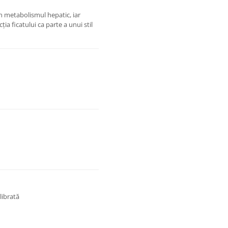
n metabolismul hepatic, iar
ia ficatului ca parte a unui stil
librată