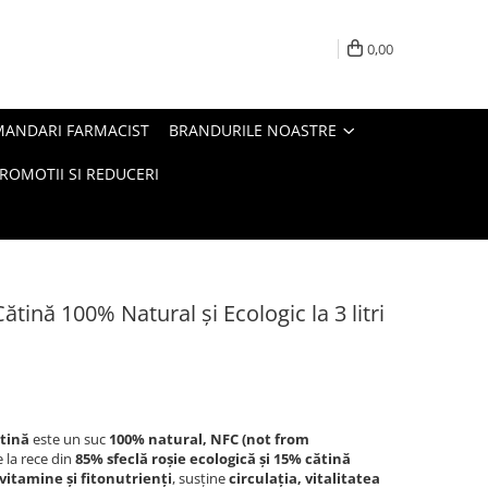
0,00
MANDARI FARMACIST
BRANDURILE NOASTRE
ROMOTII SI REDUCERI
ătină 100% Natural și Ecologic la 3 litri
ătină
este un suc
100% natural, NFC (not from
e la rece din
85% sfeclă roșie ecologică și 15% cătină
vitamine și fitonutrienți
, susține
circulația, vitalitatea