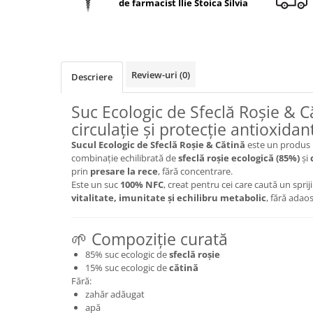
de farmacist Ilie Stoica Silvia
Geluri de duș
L-Carnitina
Scruburi
L-Glutamina
Protecție Solară
Lecitina
Creme SPF față
Maca
Review-uri
(0)
Descriere
Creme SPF corp
Magneziu
Spray SPF
Suc Ecologic de Sfeclă Roșie & C
Miere de Manuka
Uleiuri bronzare
circulație și protecție antioxidan
After Sun
MSM
Sucul Ecologic de Sfeclă Roșie & Cătină
este un produs n
Acceleratoare bronz
combinație echilibrată de
sfeclă roșie ecologică (85%)
și
Multivitamine
prin
presare la rece
, fără concentrare.
Igienă Personală
Omega
Este un suc
100% NFC
, creat pentru cei care caută un spri
Deodorante
vitalitate, imunitate și echilibru metabolic
, fără adaos
Palmier pitic
Mâini și Unghii
Probiotice
🌱 Compoziție curată
Creme mâini
Proteine din zer (Whey Protein)
Tratamente unghii
85% suc ecologic de
sfeclă roșie
15% suc ecologic de
cătină
Quercetin
Cosmetice coreene
Fără:
Resveratrol
Beauty of Joseon
zahăr adăugat
apă
Scortisoara
PETITFEE