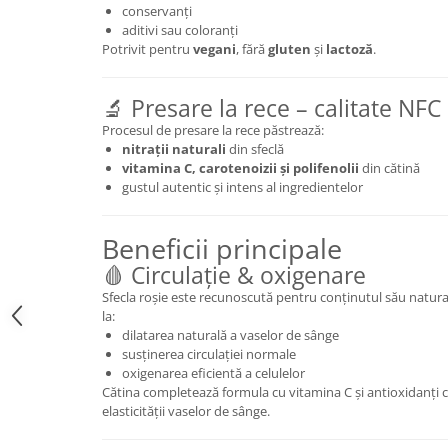
conservanți
Mary & May
Seleniu
aditivi sau coloranți
Potrivit pentru
vegani
, fără
gluten
și
lactoză
.
COSRX
Seminte de in
BIODANCE
Silimarina
🔬 Presare la rece – calitate NFC
OOTD
Spirulina
Cettua
Procesul de presare la rece păstrează:
nitrații naturali
din sfeclă
Ulei de cocos
Haruharu Wonder
vitamina C, carotenoizii și polifenolii
din cătină
Medicube
Ulei de peste
gustul autentic și intens al ingredientelor
ARIUL
Ulei MCT
Dr. Althea
Beneficii principale
Vitamina A
DELLA BORN
🩸 Circulație & oxigenare
Vitamina B
Sfecla roșie este recunoscută pentru conținutul său natur
Vitamina C
la:
dilatarea naturală a vaselor de sânge
Vitamina D
susținerea circulației normale
Vitamina E
oxigenarea eficientă a celulelor
Cătina completează formula cu vitamina C și antioxidanți c
Vitamina K
elasticității vaselor de sânge.
Zinc