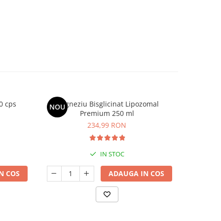
0 cps
Magneziu Bisglicinat Lipozomal
D3-K2 
NOU
Premium 250 ml
234,99 RON
IN STOC
N COS
ADAUGA IN COS