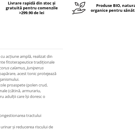
Livrare rapidă din stoc și
Produse BIO, natura
gratuită pentru comenzile
organice pentru sănăt
>299.90 de lei
cu acțiune amplă, realizat din
nte fitoterapeutice tradiționale
orus calamus, Juniperus
oapărare, acest tonic protejează
rganismului.
cole proaspete (polen crud,
nale (cătină, armurariu,
u adulții care își doresc o
congestionarea tractului
 urinar și reducerea riscului de