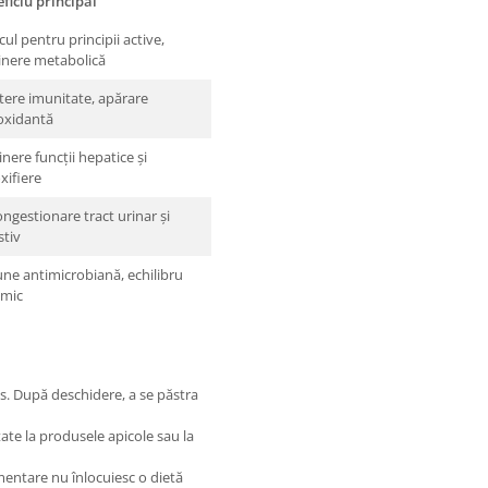
ficiu principal
cul pentru principii active,
inere metabolică
tere imunitate, apărare
oxidantă
inere funcții hepatice și
xifiere
ngestionare tract urinar și
stiv
une antimicrobiană, echilibru
emic
his. După deschidere, a se păstra
tate la produsele apicole sau la
mentare nu înlocuiesc o dietă