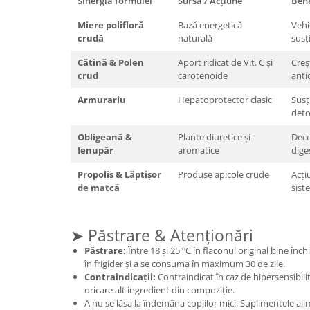
Sinergia formulei
Sursă / Acțiune
Bene
Cătină
Miere polifloră
Bază energetică
Vehi
Chlorella
crudă
naturală
susț
Colina
Cătină & Polen
Aport ridicat de Vit. C și
Creș
Electroliti
crud
carotenoide
anti
Produse Apicole
Armurariu
Hepatoprotector clasic
Susț
deto
Cacao
Obligeană &
Plante diuretice și
Deco
Ienupăr
aromatice
dige
Propolis & Lăptișor
Produse apicole crude
Acți
de matcă
sist
➤ Păstrare & Atenționări
Păstrare:
Între 18 și 25 ºC în flaconul original bine înc
în frigider și a se consuma în maximum 30 de zile.
Contraindicații:
Contraindicat în caz de hipersensibili
oricare alt ingredient din compoziție.
A nu se lăsa la îndemâna copiilor mici. Suplimentele ali