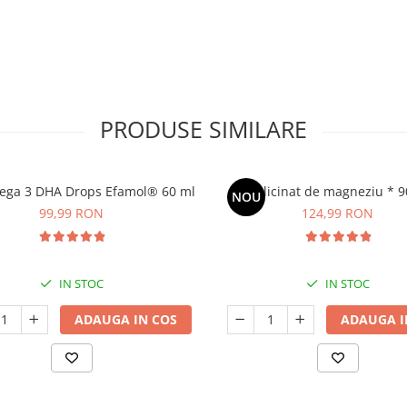
PRODUSE SIMILARE
ega 3 DHA Drops Efamol® 60 ml
Bisglicinat de magneziu * 9
NOU
99,99 RON
124,99 RON
IN STOC
IN STOC
ADAUGA IN COS
ADAUGA I