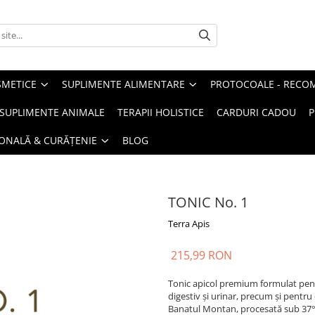
METICE
SUPLIMENTE ALIMENTARE
PROTOCOALE - RECO
I SUPLIMENTE ANIMALE
TERAPII HOLISTICE
CARDURI CADOU
P
SONALĂ & CURĂȚENIE
BLOG
TONIC No. 1
Terra Apis
215,99 RON
Tonic apicol premium formulat pentru
digestiv și urinar, precum și pentru
Banatul Montan, procesată sub 37°