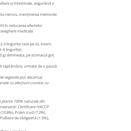
iliare și intestinale, asigurând o
ului nervos, menținerea memoriei
til în reducerea efectelor
raveghere medicală
.
2-3 lingurițe rase pe zi), intern.
–6 lingurițe).
0 g) dimineața, pe stomacul gol,
6 săptămâni), urmate de o pauză
le vegetale pot decanta).
anele cu afecțiuni cronice: cu
de plante 100% naturale din
onservanți. Certificare HACCP.
 (10.8%), Polen crud (7.2%),
 Pulbere de obligeană (1.5%),