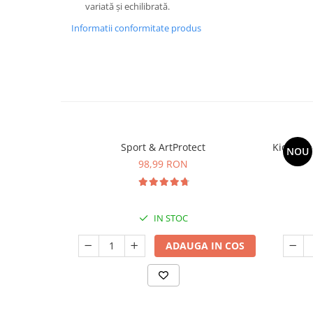
variată și echilibrată.
Informatii conformitate produs
Sport & ArtProtect
Kids Om
NOU
98,99 RON
IN STOC
ADAUGA IN COS