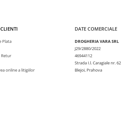
CLIENTI
DATE COMERCIALE
 Plata
DROGHERIA VARA SRL
J29/2880/2022
e Retur
46944112
Strada I.l. Caragiale nr. 62
a online a litigiilor
Blejoi, Prahova