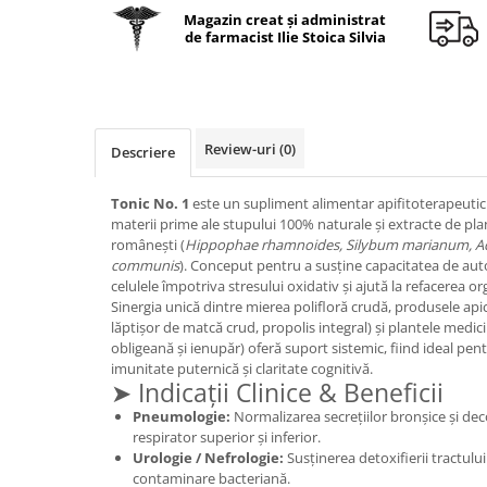
Geluri de duș
L-Carnitina
Magazin creat și administrat
de farmacist Ilie Stoica Silvia
Scruburi
L-Glutamina
Protecție Solară
Lecitina
Creme SPF față
Maca
Creme SPF corp
Magneziu
Review-uri
(0)
Descriere
Spray SPF
Miere de Manuka
Uleiuri bronzare
Tonic No. 1
este un supliment alimentar apifitoterapeutic 
After Sun
MSM
materii prime ale stupului 100% naturale și extracte de pla
Acceleratoare bronz
românești (
Hippophae rhamnoides, Silybum marianum, Ac
Multivitamine
communis
). Conceput pentru a susține capacitatea de aut
Igienă Personală
Omega
celulele împotriva stresului oxidativ și ajută la refacerea o
Deodorante
Sinergia unică dintre mierea polifloră crudă, produsele api
Palmier pitic
lăptișor de matcă crud, propolis integral) și plantele medici
Mâini și Unghii
obligeană și ienupăr) oferă suport sistemic, fiind ideal pentr
Probiotice
Creme mâini
imunitate puternică și claritate cognitivă.
Proteine din zer (Whey Protein)
➤ Indicații Clinice & Beneficii
Tratamente unghii
Pneumologie:
Normalizarea secrețiilor bronșice și de
Quercetin
Cosmetice coreene
respirator superior și inferior.
Resveratrol
Beauty of Joseon
Urologie / Nefrologie:
Susținerea detoxifierii tractului
contaminare bacteriană.
Scortisoara
PETITFEE