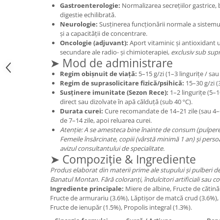
Gastroenterologie:
Normalizarea secrețiilor gastrice, b
Mary & May
Seleniu
digestie echilibrată.
Neurologie:
Susținerea funcționării normale a sistem
COSRX
Seminte de in
și a capacității de concentrare.
BIODANCE
Oncologie (adjuvant):
Aport vitaminic și antioxidant u
Silimarina
OOTD
secundare ale radio- și chimioterapiei,
exclusiv sub sup
➤ Mod de administrare
Spirulina
Cettua
Regim obișnuit de viață:
5–15 g/zi (1–3 lingurițe / sau 
Ulei de cocos
Haruharu Wonder
Regim de suprasolicitare fizică/psihică:
15–30 g/zi (3
Medicube
Ulei de peste
Susținere imunitate (Sezon Rece):
1–2 lingurițe (5–1
ARIUL
direct sau dizolvate în apă călduță (sub 40 ºC).
Ulei MCT
Durata curei:
Cure recomandate de 14–21 zile (sau 4–
Dr. Althea
de 7–14 zile, apoi reluarea curei.
Vitamina A
DELLA BORN
Atenție: A se amesteca bine înainte de consum (pulpere
Vitamina B
Femeile însărcinate, copiii (vârstă minimă 1 an) și perso
avizul consultantului de specialitate.
Vitamina C
➤ Compoziție & Ingrediente
Vitamina D
Produs elaborat din materii prime ale stupului și pulberi 
Banatul Montan. Fără coloranți, îndulcitori artificiali sau c
Vitamina E
Ingrediente principale:
Miere de albine, Fructe de cătină
Vitamina K
Fructe de armurariu (3.6%), Lăptișor de matcă crud (3.6%),
Fructe de ienupăr (1.5%), Propolis integral (1.3%).
Zinc