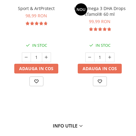
Sport & ArtProtect
Kids Omega 3 DHA Drops
NOU
Efamol® 60 ml
98,99 RON
99,99 RON
IN STOC
IN STOC
ADAUGA IN COS
ADAUGA IN COS
INFO UTILE