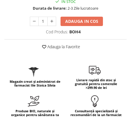
IN STOC
Geluri de duș
L-Carnitina
Durata de livrare:
2-3 Zile lucratoare
Scruburi
L-Glutamina
Protecție Solară
ADAUGA IN COS
Lecitina
Creme SPF față
Maca
Cod Produs:
BOH4
Creme SPF corp
Magneziu
Spray SPF
Adauga la Favorite
Miere de Manuka
Uleiuri bronzare
After Sun
MSM
Acceleratoare bronz
Multivitamine
Igienă Personală
Omega
Livrare rapidă din stoc și
Magazin creat și administrat de
Deodorante
gratuită pentru comenzile
Palmier pitic
farmacist Ilie Stoica Silvia
>299.90 de lei
Mâini și Unghii
Probiotice
Creme mâini
Proteine din zer (Whey Protein)
Tratamente unghii
Produse BIO, naturale și
Consultanță specializată și
Quercetin
Cosmetice coreene
organice pentru sănătatea ta
recomandări de la un farmacist
Resveratrol
Beauty of Joseon
Scortisoara
PETITFEE