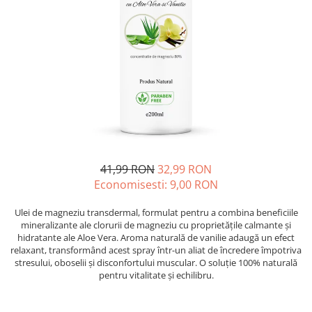
Oase & dinți
Îngrijirea Tenului
Colagen
Zinc Bisglicinat
Piele, păr & unghii
Creme de față
Creatina
Tranzit intestinal
Seruri
Crom
Creme cu SPF
Colesterol & tensiune
Demachiante
Curcumin (Turmeric)
Sănătatea copiilor
Geluri de curățare
Enzime
Performanta sportiva
Ape micelare
Fibre
Sanatate Orala
Tonere
Fier
Alergii
Măști pentru față
41,99 RON
32,99 RON
Garcinia
Exfoliante
Anti Intepaturi
Economisesti:
9,00
RON
Creme pentru ochi
Ghimbir
Balsam buze
Ginkgo biloba
Ulei de magneziu transdermal, formulat pentru a combina beneficiile
mineralizante ale clorurii de magneziu cu proprietățile calmante și
Îngrijirea Corpului
Ginseng
hidratante ale Aloe Vera. Aroma naturală de vanilie adaugă un efect
Creme de corp
relaxant, transformând acest spray într-un aliat de încredere împotriva
Glucozamina
stresului, oboselii și disconfortului muscular. O soluție 100% naturală
Loțiuni
pentru vitalitate și echilibru.
Glutation
Unturi de corp
L-Arginina
Uleiuri de corp