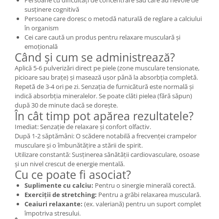
Persoane cu dificultăți de concentrare sau care au nevoie de
susținere cognitivă
Persoane care doresc o metodă naturală de reglare a calciului
în organism
Cei care caută un produs pentru relaxare musculară și
emoțională
Când și cum se administrează?
Aplică 5-6 pulverizări direct pe piele (zone musculare tensionate,
picioare sau brațe) și masează ușor până la absorbția completă.
Repetă de 3-4 ori pe zi. Senzația de furnicătură este normală și
indică absorbția mineralelor. Se poate clăti pielea (fără săpun)
după 30 de minute dacă se dorește.
În cât timp pot apărea rezultatele?
Imediat: Senzație de relaxare și confort olfactiv.
După 1-2 săptămâni: O scădere notabilă a frecvenței crampelor
musculare și o îmbunătățire a stării de spirit.
Utilizare constantă: Susținerea sănătății cardiovasculare, osoase
și un nivel crescut de energie mentală.
Cu ce poate fi asociat?
Suplimente cu calciu:
Pentru o sinergie minerală corectă.
Exerciții de stretching:
Pentru a grăbi relaxarea musculară.
Ceaiuri relaxante:
(ex. valeriană) pentru un suport complet
împotriva stresului.