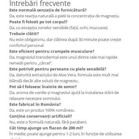
Întrebări frecvente
Este normală senzația de furnicătură?
Da, este reacția naturală a pielii la concentrația de magneziu.
Poate fi folosit pe tot corpul?
Da, cu excepția zonelor sensibile (față, ochi, mucoase).
Trebuie clătit?
Nu este obligatoriu, dar clătirea după 30 minute poate crește
confortul personal.
Este eficient pentru crampele musculare?
Da, magneziul transdermal este unul dintre cele mai rapide
remedii pentru „cârcei”.
Este potrivit pentru persoane cu piele sensibilă?
Da, datorită extractului de Aloe Vera, formula este mult mai
blândă decât alte soluții de magneziu.
Pot să-l folosesc înainte de somn?
Da, aroma de vanilie și magneziul ajută la instalarea stării de
relaxare necesare somnului.
Este fabricat în România?
Da, este un produs 100% românesc.
Conține conservanți artificiali?
Nu, este o formulă naturală, fără parabeni.
Cât timp ajunge un flacon de 200 ml?
În medie, poate ajunge pentru 1-2 luni, în funcție de utilizarea