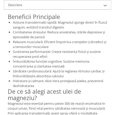
Descriere
Mary & May
Seleniu
COSRX
Beneficii Principale
Seminte de in
BIODANCE
Acțiune transdermală rapidă: Magneziul ajunge direct în fluxul
Silimarina
OOTD
sanguin, evitând tranzitul digestiv
Spirulina
Combaterea stresului: Reduce anxietatea, stările depresive și
Cettua
episoadele de panică
Ulei de cocos
Haruharu Wonder
Relaxare musculară: Eficient împotriva crampelor (cârceilor) și
Medicube
a tensiunilor musculare
Ulei de peste
Susținerea performanței: Crește rezistența fizică și susține
ARIUL
Ulei MCT
recuperarea post-efort
Dr. Althea
Îmbunătățirea funcției cognitive: Susține memoria,
Vitamina A
concentrarea și claritatea mentală
DELLA BORN
Vitamina B
Sănătate cardiovasculară: Ajută la reglarea ritmului cardiac și
îmbunătățește absorbția calciului
Vitamina C
Hidratare și calmare: Aloe Vera protejează pielea, prevenind
deshidratarea
Vitamina D
De ce să alegi acest ulei de
Vitamina E
magneziu?
Vitamina K
Magneziul este esențial pentru peste 300 de reacții enzimatice în
corpul uman, fiind vital pentru sănătatea nervoasă și musculară.
Zinc
Prin aplicarea transdermală, acest spray oferă o modalitate