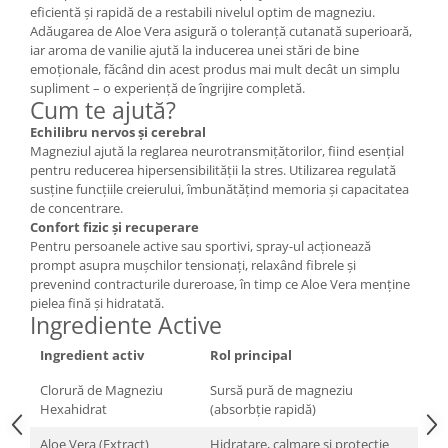
eficientă și rapidă de a restabili nivelul optim de magneziu.
Cătină
Adăugarea de Aloe Vera asigură o toleranță cutanată superioară,
Chlorella
iar aroma de vanilie ajută la inducerea unei stări de bine
emoționale, făcând din acest produs mai mult decât un simplu
Colina
supliment – o experiență de îngrijire completă.
Cum te ajută?
Electroliti
Echilibru nervos și cerebral
Produse Apicole
Magneziul ajută la reglarea neurotransmițătorilor, fiind esențial
Cacao
pentru reducerea hipersensibilității la stres. Utilizarea regulată
susține funcțiile creierului, îmbunătățind memoria și capacitatea
de concentrare.
Confort fizic și recuperare
Pentru persoanele active sau sportivi, spray-ul acționează
prompt asupra mușchilor tensionați, relaxând fibrele și
prevenind contracturile dureroase, în timp ce Aloe Vera menține
pielea fină și hidratată.
Ingrediente Active
Ingredient activ
Rol principal
Clorură de Magneziu
Sursă pură de magneziu
Hexahidrat
(absorbție rapidă)
Aloe Vera (Extract)
Hidratare, calmare și protecție