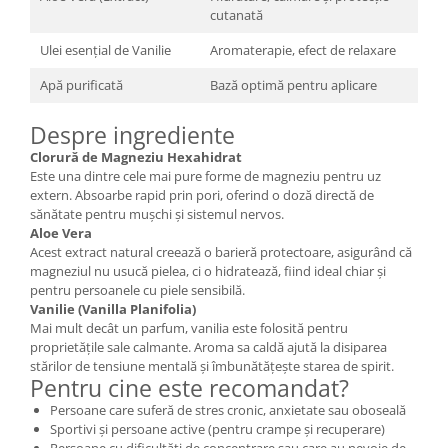
cutanată
Ulei esențial de Vanilie
Aromaterapie, efect de relaxare
Apă purificată
Bază optimă pentru aplicare
Despre ingrediente
Clorură de Magneziu Hexahidrat
Este una dintre cele mai pure forme de magneziu pentru uz
extern. Absoarbe rapid prin pori, oferind o doză directă de
sănătate pentru mușchi și sistemul nervos.
Aloe Vera
Acest extract natural creează o barieră protectoare, asigurând că
magneziul nu usucă pielea, ci o hidratează, fiind ideal chiar și
pentru persoanele cu piele sensibilă.
Vanilie (Vanilla Planifolia)
Mai mult decât un parfum, vanilia este folosită pentru
proprietățile sale calmante. Aroma sa caldă ajută la disiparea
stărilor de tensiune mentală și îmbunătățește starea de spirit.
Pentru cine este recomandat?
Persoane care suferă de stres cronic, anxietate sau oboseală
Sportivi și persoane active (pentru crampe și recuperare)