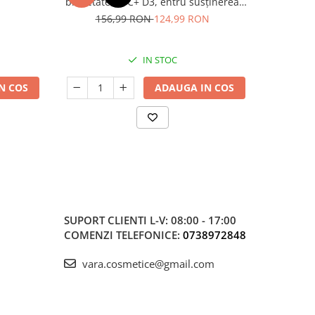
brevetate,vit C+ D3, entru susținerea
microbiomului și a imunității
156,99 RON
124,99 RON
IN STOC
N COS
ADAUGA IN COS
SUPORT CLIENTI
L-V: 08:00 - 17:00
COMENZI TELEFONICE:
0738972848
vara.cosmetice@gmail.com