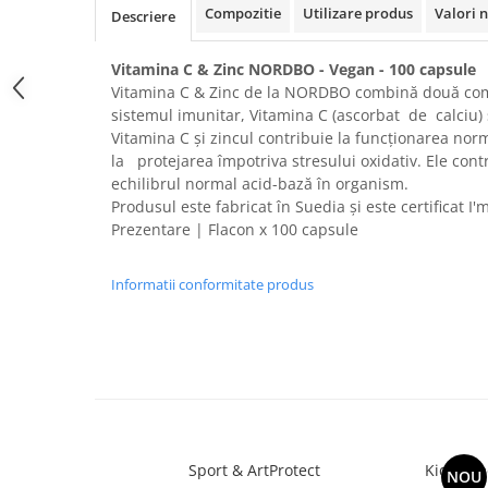
Geluri de duș
L-Carnitina
Compozitie
Utilizare produs
Valori n
Descriere
Scruburi
L-Glutamina
Protecție Solară
Vitamina C & Zinc NORDBO - Vegan - 100 capsule
Lecitina
Vitamina C & Zinc de la NORDBO combină două co
Creme SPF față
Maca
sistemul imunitar, Vitamina C (ascorbat de calciu) și
Creme SPF corp
Vitamina C și zincul contribuie la funcționarea nor
Magneziu
Spray SPF
la protejarea împotriva stresului oxidativ. Ele con
Miere de Manuka
echilibrul normal acid-bază în organism.
Uleiuri bronzare
Produsul este fabricat în Suedia și este certificat 
After Sun
MSM
Prezentare | Flacon x 100 capsule
Acceleratoare bronz
Multivitamine
Igienă Personală
Omega
Informatii conformitate produs
Deodorante
Palmier pitic
Mâini și Unghii
Probiotice
Creme mâini
Proteine din zer (Whey Protein)
Tratamente unghii
Quercetin
Cosmetice coreene
Resveratrol
Beauty of Joseon
Sport & ArtProtect
Kids Om
NOU
Scortisoara
PETITFEE