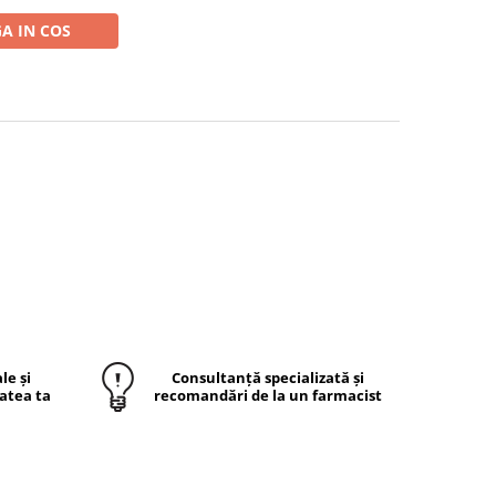
A IN COS
le și
Consultanță specializată și
atea ta
recomandări de la un farmacist