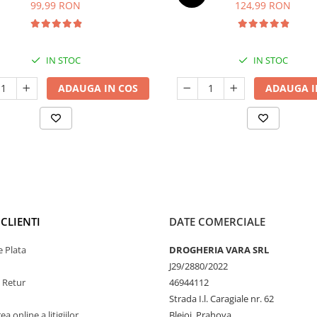
99,99 RON
124,99 RON
IN STOC
IN STOC
ADAUGA IN COS
ADAUGA I
CLIENTI
DATE COMERCIALE
 Plata
DROGHERIA VARA SRL
J29/2880/2022
e Retur
46944112
Strada I.l. Caragiale nr. 62
a online a litigiilor
Blejoi, Prahova