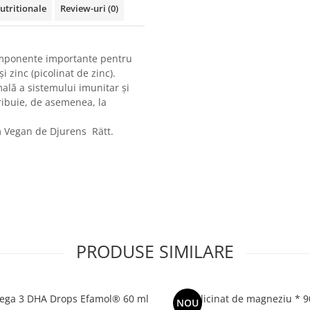
utritionale
Review-uri
(0)
mponente importante pentru
 zinc (picolinat de zinc).
mală a sistemului imunitar și
tribuie, de asemenea, la
I'm Vegan de Djurens Rätt.
PRODUSE SIMILARE
ega 3 DHA Drops Efamol® 60 ml
Bisglicinat de magneziu * 9
NOU