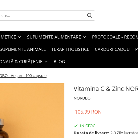
METICE
SUPLIMENTE ALIMENTARE
PROTOCOALE - RECO
I SUPLIMENTE ANIMALE
TERAPII HOLISTICE
CARDURI CADOU
P
SONALĂ & CURĂȚENIE
BLOG
DBO - Vegan - 100 capsule
Vitamina C & Zinc NOR
NORDBO
105,99 RON
IN STOC
Durata de livrare:
2-3 Zile lucrato