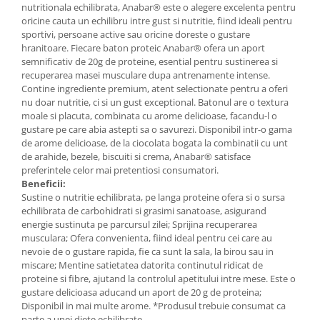
nutritionala echilibrata, Anabar® este o alegere excelenta pentru
Mary & May
Seleniu
oricine cauta un echilibru intre gust si nutritie, fiind ideali pentru
sportivi, persoane active sau oricine doreste o gustare
COSRX
Seminte de in
hranitoare. Fiecare baton proteic Anabar® ofera un aport
BIODANCE
semnificativ de 20g de proteine, esential pentru sustinerea si
Silimarina
OOTD
recuperarea masei musculare dupa antrenamente intense.
Spirulina
Contine ingrediente premium, atent selectionate pentru a oferi
Cettua
nu doar nutritie, ci si un gust exceptional. Batonul are o textura
Ulei de cocos
Haruharu Wonder
moale si placuta, combinata cu arome delicioase, facandu-l o
Medicube
gustare pe care abia astepti sa o savurezi. Disponibil intr-o gama
Ulei de peste
de arome delicioase, de la ciocolata bogata la combinatii cu unt
ARIUL
Ulei MCT
de arahide, bezele, biscuiti si crema, Anabar® satisface
Dr. Althea
preferintele celor mai pretentiosi consumatori.
Vitamina A
Beneficii:
DELLA BORN
Sustine o nutritie echilibrata, pe langa proteine ofera si o sursa
Vitamina B
echilibrata de carbohidrati si grasimi sanatoase, asigurand
Vitamina C
energie sustinuta pe parcursul zilei; Sprijina recuperarea
musculara; Ofera convenienta, fiind ideal pentru cei care au
Vitamina D
nevoie de o gustare rapida, fie ca sunt la sala, la birou sau in
Vitamina E
miscare; Mentine satietatea datorita continutul ridicat de
proteine si fibre, ajutand la controlul apetitului intre mese. Este o
Vitamina K
gustare delicioasa aducand un aport de 20 g de proteina;
Disponibil in mai multe arome. *Produsul trebuie consumat ca
Zinc
parte a unei diete echilibrate.