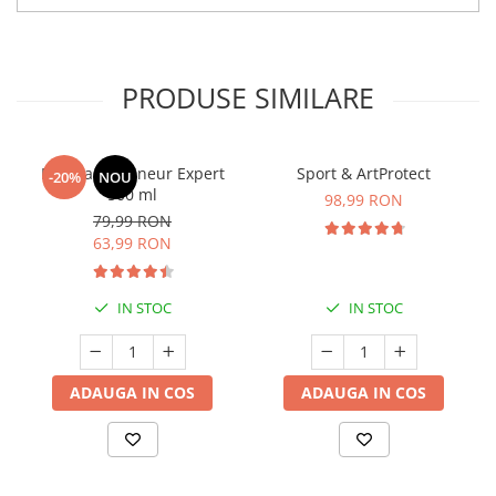
PRODUSE SIMILARE
Manhaē Draineur Expert
Sport & ArtProtect
-20%
NOU
500 ml
98,99 RON
79,99 RON
63,99 RON
IN STOC
IN STOC
ADAUGA IN COS
ADAUGA IN COS