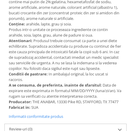
contine mai putin de 2%:gelatina, hexametafosfat de sodiu,
arome artificiale, arome naturale, colorant artificial (albastru 1),
bucati crocante din zer (concentrat proteic din zer si amidon din
porumb), arome naturale si artificiale.
Conține:
arahide, lapte, grau și soia.
Produs intr-o unitate ce proceseaza ingrediente ce contin
arahide, soia, lapte, grau, alune de padure si oua.
Atentionari:
Produsul trebuie consumat ca parte a unei diete
echilibrate. Supradoza accidentala cu produse cu continut de fier
este cauza principala de intoxicatii fatale la copii sub 6 ani. In caz
de supradozaj accidental, contactati imediat un medic specialist
sau serviciile de urgenta. A nu se lasa la indemana si la vederea
copiilor. Nu folositi daca sigiliul este rupt sau lipseste.
Conditii de pastrare:
In ambalajul original, la loc uscat si
racoros.
A se consuma, de preferinta, inainte de sfarsitul:
Data de
expirare este exprimata in formatul MM/DD/YYYY (luna/zi/an). Va
rugam sa verificati cu atentie interpretarea corecta.
Producator:
THE ANABAR, 13330 Pike RD, STAFFORD, TX 77477
Fabricat in:
SUA
Informatii conformitate produs
Review-uri
(0)