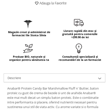
Geluri de duș
L-Carnitina
Adauga la Favorite
Scruburi
L-Glutamina
Protecție Solară
Lecitina
Creme SPF față
Maca
Creme SPF corp
Livrare rapidă din stoc și
Magazin creat și administrat de
Magneziu
gratuită pentru comenzile
Spray SPF
farmacist Ilie Stoica Silvia
>299.90 de lei
Miere de Manuka
Uleiuri bronzare
After Sun
MSM
Acceleratoare bronz
Multivitamine
Produse BIO, naturale și
Consultanță specializată și
organice pentru sănătatea ta
recomandări de la un farmacist
Igienă Personală
Omega
Deodorante
Palmier pitic
Mâini și Unghii
Descriere
Probiotice
Creme mâini
Proteine din zer (Whey Protein)
Anabar® Protein Candy Bar Marshmallow Fluff n' Butter, baton
Tratamente unghii
proteic cu gust de crema de bezele si unt de arahide Anabar®
Quercetin
Cosmetice coreene
este mai mult decat un simplu baton proteic. Este o combinatie
Resveratrol
intre performanta si placere, oferind nutrientii necesari pentru
Beauty of Joseon
sustinerea unui stil de viata activ. Cu arome variate si o formula
Scortisoara
PETITFEE