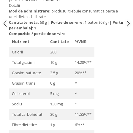
Cătină
Detalii
Mod de administrare:
produsul trebuie consumat ca parte a
Chlorella
unei diete echilibrate
Cantitate neta:
68 g
|
Portie de servire:
1 baton (68 g)
|
Portii
Colina
per ambalaj:
1
Electroliti
Compozitie / portie de servire
Produse Apicole
Nutrient
Cantitate
%VNR
Cacao
Calorii
280
Total grasimi
10 g
14.28%**
Grasimi saturate
3.5 g
20%**
Grasimi trans
0 g
*
Colesterol
5 mg
*
Sodiu
130 mg
*
Total carbohidrati
30 g
11.55%**
Fibre dietetice
1 g
6%**