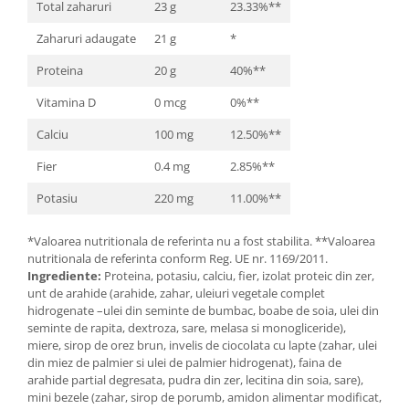
Total zaharuri
23 g
23.33%**
Zaharuri adaugate
21 g
*
Proteina
20 g
40%**
Vitamina D
0 mcg
0%**
Calciu
100 mg
12.50%**
Fier
0.4 mg
2.85%**
Potasiu
220 mg
11.00%**
*Valoarea nutritionala de referinta nu a fost stabilita. **Valoarea
nutritionala de referinta conform Reg. UE nr. 1169/2011.
Ingrediente:
Proteina, potasiu, calciu, fier, izolat proteic din zer,
unt de arahide (arahide, zahar, uleiuri vegetale complet
hidrogenate –ulei din seminte de bumbac, boabe de soia, ulei din
seminte de rapita, dextroza, sare, melasa si monogliceride),
miere, sirop de orez brun, invelis de ciocolata cu lapte (zahar, ulei
din miez de palmier si ulei de palmier hidrogenat), faina de
arahide partial degresata, pudra din zer, lecitina din soia, sare),
mini bezele (zahar, sirop de porumb, amidon alimentar modificat,