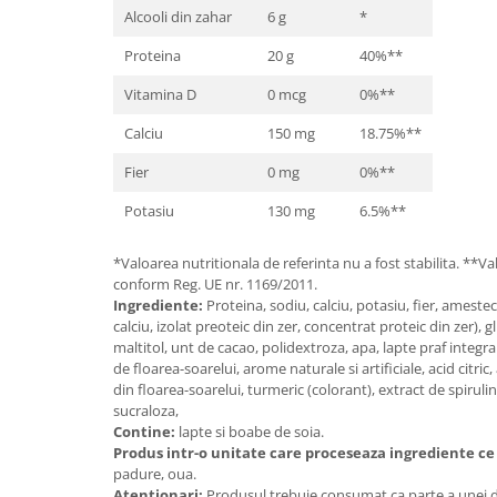
Cătină
Alcooli din zahar
6 g
*
Chlorella
Proteina
20 g
40%**
Colina
Vitamina D
0 mcg
0%**
Electroliti
Calciu
150 mg
18.75%**
Produse Apicole
Fier
0 mg
0%**
Cacao
Potasiu
130 mg
6.5%**
*Valoarea nutritionala de referinta nu a fost stabilita. **Va
conform Reg. UE nr. 1169/2011.
Ingrediente:
Proteina, sodiu, calciu, potasiu, fier, amestec
calciu, izolat preoteic din zer, concentrat proteic din zer), g
maltitol, unt de cacao, polidextroza, apa, lapte praf integral,
de floarea-soarelui, arome naturale si artificiale, acid citric
din floarea-soarelui, turmeric (colorant), extract de spirulin
sucraloza,
Contine:
lapte si boabe de soia.
Produs intr-o unitate care proceseaza ingrediente ce
padure, oua.
Atentionari:
Produsul trebuie consumat ca parte a unei die