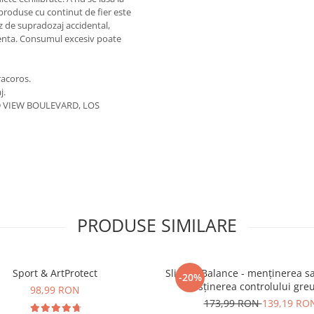
produse cu continut de fier este
caz de supradozaj accidental,
rgenta. Consumul excesiv poate
 racoros.
j.
ND VIEW BOULEVARD, LOS
PRODUSE SIMILARE
Sport & ArtProtect
SlimProBalance - menținerea sați
-20%
susținerea controlului greu
98,99 RON
173,99 RON
139,19 RO