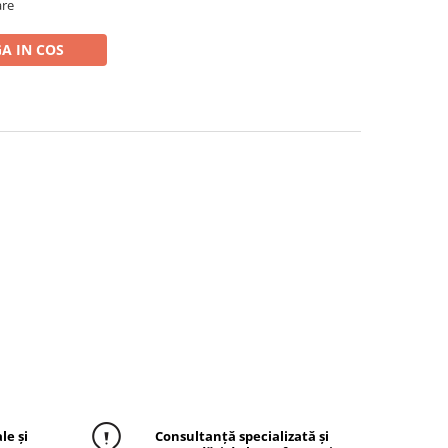
are
A IN COS
le și
Consultanță specializată și