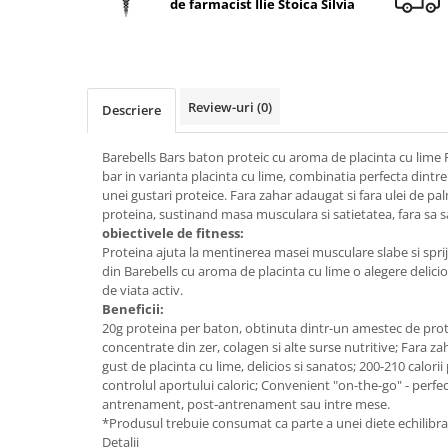
de farmacist Ilie Stoica Silvia
Geluri de duș
L-Carnitina
Scruburi
L-Glutamina
Protecție Solară
Lecitina
Creme SPF față
Maca
Review-uri
(0)
Descriere
Creme SPF corp
Magneziu
Spray SPF
Barebells Bars baton proteic cu aroma de placinta cu lime 
Miere de Manuka
Uleiuri bronzare
bar in varianta placinta cu lime, combinatia perfecta dintre 
unei gustari proteice. Fara zahar adaugat si fara ulei de pa
After Sun
MSM
proteina, sustinand masa musculara si satietatea, fara sa s
Acceleratoare bronz
Multivitamine
obiectivele de fitness:
Igienă Personală
Proteina ajuta la mentinerea masei musculare slabe si sprij
Omega
din Barebells cu aroma de placinta cu lime o alegere delicioa
Deodorante
de viata activ.
Palmier pitic
Mâini și Unghii
Beneficii:
Probiotice
20g proteina per baton, obtinuta dintr-un amestec de protein
Creme mâini
concentrate din zer, colagen si alte surse nutritive; Fara z
Proteine din zer (Whey Protein)
Tratamente unghii
gust de placinta cu lime, delicios si sanatos; 200-210 calorii
Quercetin
controlul aportului caloric; Convenient "on-the-go" - perfec
Cosmetice coreene
antrenament, post-antrenament sau intre mese.
Resveratrol
Beauty of Joseon
*Produsul trebuie consumat ca parte a unei diete echilibra
Detalii
Scortisoara
PETITFEE