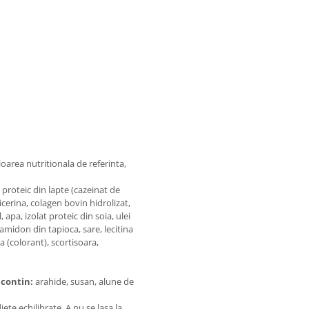
loarea nutritionala de referinta,
 proteic din lapte (cazeinat de
licerina, colagen bovin hidrolizat,
 apa, izolat proteic din soia, ulei
, amidon din tapioca, sare, lecitina
a (colorant), scortisoara,
 contin:
arahide, susan, alune de
te echilibrate. A nu se lasa la