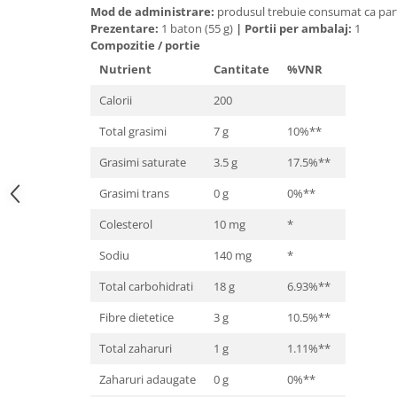
Mod de administrare:
produsul trebuie consumat ca parte
Mary & May
Seleniu
Prezentare:
1 baton (55 g)
|
Portii per ambalaj:
1
COSRX
Compozitie / portie
Seminte de in
BIODANCE
Nutrient
Cantitate
%VNR
Silimarina
OOTD
Calorii
200
Spirulina
Cettua
Total grasimi
7 g
10%**
Ulei de cocos
Haruharu Wonder
Medicube
Grasimi saturate
3.5 g
17.5%**
Ulei de peste
ARIUL
Ulei MCT
Grasimi trans
0 g
0%**
Dr. Althea
Vitamina A
Colesterol
10 mg
*
DELLA BORN
Vitamina B
Sodiu
140 mg
*
Vitamina C
Total carbohidrati
18 g
6.93%**
Vitamina D
Fibre dietetice
3 g
10.5%**
Vitamina E
Total zaharuri
1 g
1.11%**
Vitamina K
Zaharuri adaugate
0 g
0%**
Zinc