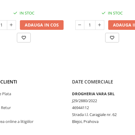
IN STOC
IN STOC
ADAUGA IN COS
ADAUGA I
CLIENTI
DATE COMERCIALE
 Plata
DROGHERIA VARA SRL
J29/2880/2022
e Retur
46944112
Strada I.l. Caragiale nr. 62
a online a litigiilor
Blejoi, Prahova