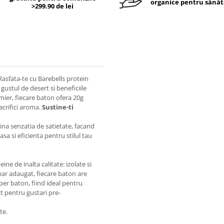
organice pentru sănăt
>299.90 de lei
Rasfata-te cu Barebells protein
gustul de desert si beneficiile
lmier, fiecare baton ofera 20g
acrifici aroma.
Sustine-ti
ina senzatia de satietate, facand
sa si eficienta pentru stilul tau
e de inalta calitate: izolate si
ahar adaugat, fiecare baton are
 per baton, fiind ideal pentru
t pentru gustari pre-
te.