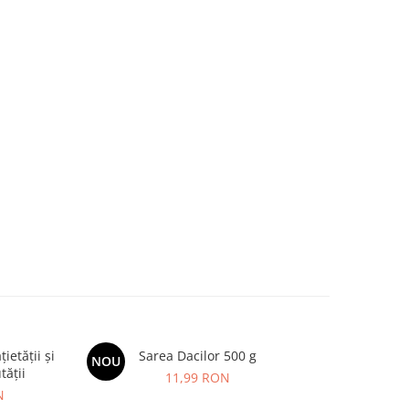
etății și
Sarea Dacilor 500 g
Kids Omeg
NOU
NOU
tății
11,99 RON
N