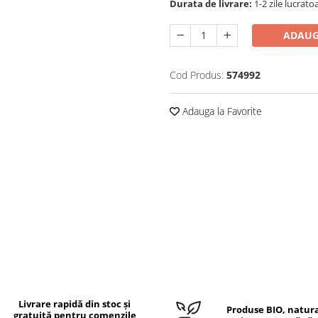
Durata de livrare:
1-2 zile lucrato
ADAUG
Cod Produs:
574992
Adauga la Favorite
Livrare rapidă din stoc și
Produse BIO, natura
gratuită pentru comenzile