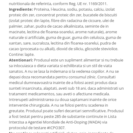
nutritionala de referinta, conform Reg. UE nr. 1169/2011.
Ingrediente:
Proteina, l-leucina, sodiu, potasiu, calciu, izolat
proteic din zer, concentrat proteic din zer, bucatele de biscuiti
(izolat proteic din lapte, fibre din radacina de cicoare, ulei de
palmier, zahar, pudra de cacao alkalinizata, seminte de in
macinate, lecitina de floarea-soarelui, arome naturale), arome
naturale si artificiale, guma de guar, guma din celuloza, guma de
xantan, sare, sucraloza, lecitina din floarea-soarelui, pudra de
cacao (procesata cu alkali), dioxid de siliciu, glicozide steviolice.
Contine: lapte.
Atentionari:
Produsul este un supliment alimentar si nu trebuie
sa inlocuiasca o dieta variata si echilibrata si un stil de viata
sanatos. A nu se lasa la indemana si la vederea copiilor. A nu se
depasi doza recomandata pentru consumul zilnic. Consultati
medicul dumneavoastra inainte de a folosi acest produs daca
sunteti insarcinata, alaptati, aveti sub 18 ani, daca administrati un
tratament medicamentos, sau aveti o afectiune medicala.
Intrerupeti administrarea cu doua saptamani inainte de orice
interventie chirurgicala. A nu se folosi pentru scaderea in
greutate. Produsul poate suferi decantari semnificative. Produsul
a fost testat pentru peste 285 de substante continute in Lista
Interzisa a Agentiei Mondiale de Anti-Doping (WADA) via
protocolul de testare #ICPO307.