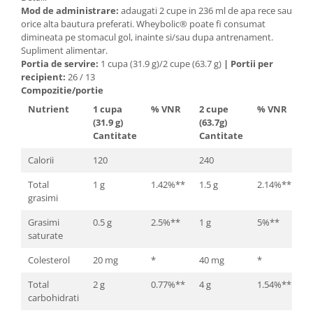
Mod de administrare:
adaugati 2 cupe in 236 ml de apa rece sau
orice alta bautura preferati. Wheybolic® poate fi consumat
dimineata pe stomacul gol, inainte si/sau dupa antrenament.
Supliment alimentar.
Portia de servire:
1 cupa (31.9 g)/2 cupe (63.7 g)
|
Portii per
recipient:
26 / 13
Compozitie/portie
Nutrient
1 cupa
% VNR
2 cupe
% VNR
(31.9 g)
(63.7g)
Cantitate
Cantitate
Calorii
120
240
Total
1 g
1.42%**
1.5 g
2.14%**
grasimi
Grasimi
0.5 g
2.5%**
1 g
5%**
saturate
Colesterol
20 mg
*
40 mg
*
Total
2 g
0.77%**
4 g
1.54%**
carbohidrati