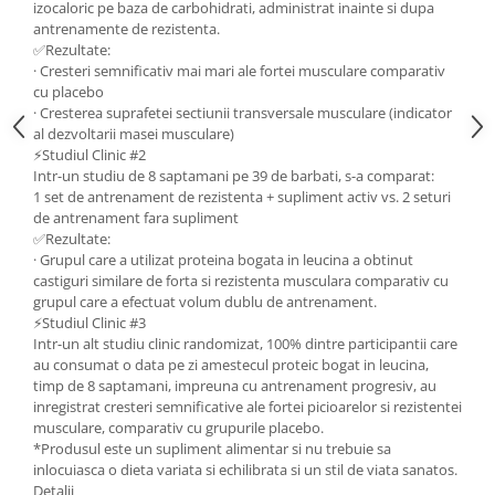
izocaloric pe baza de carbohidrati, administrat inainte si dupa
antrenamente de rezistenta.
✅Rezultate:
· Cresteri semnificativ mai mari ale fortei musculare comparativ
cu placebo
· Cresterea suprafetei sectiunii transversale musculare (indicator
al dezvoltarii masei musculare)
⚡Studiul Clinic #2
Intr-un studiu de 8 saptamani pe 39 de barbati, s-a comparat:
1 set de antrenament de rezistenta + supliment activ vs. 2 seturi
de antrenament fara supliment
✅Rezultate:
· Grupul care a utilizat proteina bogata in leucina a obtinut
castiguri similare de forta si rezistenta musculara comparativ cu
grupul care a efectuat volum dublu de antrenament.
⚡Studiul Clinic #3
Intr-un alt studiu clinic randomizat, 100% dintre participantii care
au consumat o data pe zi amestecul proteic bogat in leucina,
timp de 8 saptamani, impreuna cu antrenament progresiv, au
inregistrat cresteri semnificative ale fortei picioarelor si rezistentei
musculare, comparativ cu grupurile placebo.
*Produsul este un supliment alimentar si nu trebuie sa
inlocuiasca o dieta variata si echilibrata si un stil de viata sanatos.
Detalii