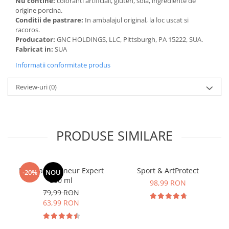
Nu contine:
coloranti artificiali, gluten, soia, ingrediente de
origine porcina.
Conditii de pastrare:
In ambalajul original, la loc uscat si
racoros.
Producator:
GNC HOLDINGS, LLC, Pittsburgh, PA 15222, SUA.
Fabricat in:
SUA
Informatii conformitate produs
Review-uri
(0)
PRODUSE SIMILARE
Manhaē Draineur Expert
Sport & ArtProtect
-20%
NOU
500 ml
98,99 RON
79,99 RON
63,99 RON