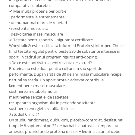
Cătină
comparativ cu placebo.
✔ Mai multa proteina per portie
Chlorella
· performanta la antrenamente
· un numar mai mare de repetari
Colina
· rezistenta musculara
Electroliti
· dezvoltarea masei musculare
✔ Testata pentru sportivi - siguranta certificate
Produse Apicole
Wheybolic® este certificata Informed Protein si Informed Choice,
Cacao
fiind testata regulat pentru peste 285 de substante interzise in
sport, in cadrul unui program riguros anti-doping.
⚡De ce este potrivita si pentru viata de zi cu zi?
Proteina nu este doar pentru culturism sau sport de
performanta. Dupa varsta de 30 de ani, masa musculara incepe
natural sa scada. Un aport proteic adecvat contribuie
la:menținerea masei musculare
sustinerea metabolismului
mentinerea senzației de satietate
recuperarea organismului in perioade solicitante
sustinerea energiei si vitalitatii zilnice
⚡Studiul Clinic #1
Un studiu randomizat, dublu-orb, placebo-controlat, desfasurat
timp de 8 saptamani pe 33 de barbati sanatosi, a comparat un
amestec proprietar de proteina din zer + leucina cu un placebo