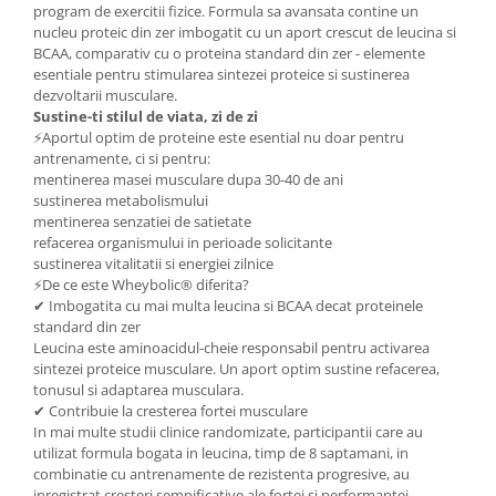
program de exercitii fizice. Formula sa avansata contine un
Mary & May
Seleniu
nucleu proteic din zer imbogatit cu un aport crescut de leucina si
BCAA, comparativ cu o proteina standard din zer - elemente
COSRX
Seminte de in
esentiale pentru stimularea sintezei proteice si sustinerea
BIODANCE
dezvoltarii musculare.
Silimarina
OOTD
Sustine-ti stilul de viata, zi de zi
Spirulina
⚡Aportul optim de proteine este esential nu doar pentru
Cettua
antrenamente, ci si pentru:
Ulei de cocos
Haruharu Wonder
mentinerea masei musculare dupa 30-40 de ani
Medicube
sustinerea metabolismului
Ulei de peste
mentinerea senzatiei de satietate
ARIUL
Ulei MCT
refacerea organismului in perioade solicitante
Dr. Althea
sustinerea vitalitatii si energiei zilnice
Vitamina A
⚡De ce este Wheybolic® diferita?
DELLA BORN
✔ Imbogatita cu mai multa leucina si BCAA decat proteinele
Vitamina B
standard din zer
Vitamina C
Leucina este aminoacidul-cheie responsabil pentru activarea
sintezei proteice musculare. Un aport optim sustine refacerea,
Vitamina D
tonusul si adaptarea musculara.
Vitamina E
✔ Contribuie la cresterea fortei musculare
In mai multe studii clinice randomizate, participantii care au
Vitamina K
utilizat formula bogata in leucina, timp de 8 saptamani, in
combinatie cu antrenamente de rezistenta progresive, au
Zinc
inregistrat cresteri semnificative ale fortei si performantei