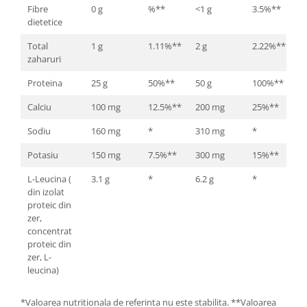
Fibre
0 g
%**
<1 g
3.5%**
dietetice
Total
1 g
1.11%**
2 g
2.22%**
zaharuri
Proteina
25 g
50%**
50 g
100%**
Calciu
100 mg
12.5%**
200 mg
25%**
Sodiu
160 mg
*
310 mg
*
Potasiu
150 mg
7.5%**
300 mg
15%**
L-Leucina (
3.1 g
*
6.2 g
*
din izolat
proteic din
zer,
concentrat
proteic din
zer, L-
leucina)
*Valoarea nutritionala de referinta nu este stabilita. **Valoarea