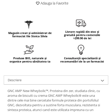
Geluri de duș
L-Carnitina
Adauga la Favorite
Scruburi
L-Glutamina
Protecție Solară
Lecitina
Creme SPF față
Maca
Creme SPF corp
Livrare rapidă din stoc și
Magazin creat și administrat de
Magneziu
gratuită pentru comenzile
Spray SPF
farmacist Ilie Stoica Silvia
>299.90 de lei
Miere de Manuka
Uleiuri bronzare
After Sun
MSM
Acceleratoare bronz
Multivitamine
Produse BIO, naturale și
Consultanță specializată și
organice pentru sănătatea ta
recomandări de la un farmacist
Igienă Personală
Omega
Deodorante
Palmier pitic
Mâini și Unghii
Descriere
Probiotice
Creme mâini
Proteine din zer (Whey Protein)
GNC AMP New Wheybolic™, Proteina din zer, studiata clinic, cu
Tratamente unghii
aroma de biscuiti cu crema GNC AMP Wheybolic® este una
Quercetin
Cosmetice coreene
dintre cele mai bine cercetate formule proteice din portofoliul
Resveratrol
GNC, dezvoltata pentru a sustine forta musculara, rezistenta si
Beauty of Joseon
sinteza proteica, atunci cand este utilizata impreuna cu un
Scortisoara
PETITFEE