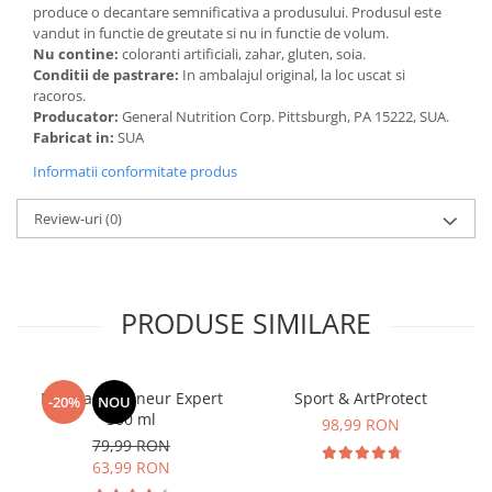
produce o decantare semnificativa a produsului. Produsul este
vandut in functie de greutate si nu in functie de volum.
Nu contine:
coloranti artificiali, zahar, gluten, soia.
Conditii de pastrare:
In ambalajul original, la loc uscat si
racoros.
Producator:
General Nutrition Corp. Pittsburgh, PA 15222, SUA.
Fabricat in:
SUA
Informatii conformitate produs
Review-uri
(0)
PRODUSE SIMILARE
Manhaē Draineur Expert
Sport & ArtProtect
-20%
NOU
500 ml
98,99 RON
79,99 RON
63,99 RON