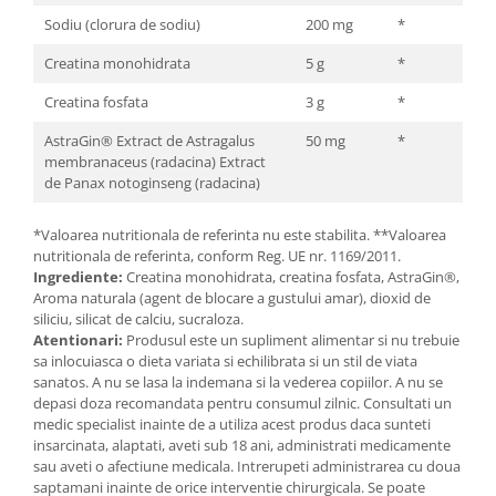
Sodiu (clorura de sodiu)
200 mg
*
Creatina monohidrata
5 g
*
Creatina fosfata
3 g
*
AstraGin® Extract de Astragalus
50 mg
*
membranaceus (radacina) Extract
de Panax notoginseng (radacina)
*Valoarea nutritionala de referinta nu este stabilita. **Valoarea
nutritionala de referinta, conform Reg. UE nr. 1169/2011.
Ingrediente:
Creatina monohidrata, creatina fosfata, AstraGin®,
Aroma naturala (agent de blocare a gustului amar), dioxid de
siliciu, silicat de calciu, sucraloza.
Atentionari:
Produsul este un supliment alimentar si nu trebuie
sa inlocuiasca o dieta variata si echilibrata si un stil de viata
sanatos. A nu se lasa la indemana si la vederea copiilor. A nu se
depasi doza recomandata pentru consumul zilnic. Consultati un
medic specialist inainte de a utiliza acest produs daca sunteti
insarcinata, alaptati, aveti sub 18 ani, administrati medicamente
sau aveti o afectiune medicala. Intrerupeti administrarea cu doua
saptamani inainte de orice interventie chirurgicala. Se poate