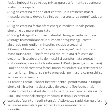
fosfat, imbogatita cu Astragin®, asigura performanta superioara
Mary & May
Seleniu
si absorbtie rapida.
✅ 5 g de creatina monohidrat contribuie la cresterea masei
COSRX
Seminte de in
musculare si este dovedita clinic pentru cresterea semnificativa a
BIODANCE
fortei
Silimarina
OOTD
✅ 3 g de creatina fosfat ofera energie imediata, ideala pentru
Spirulina
eforturile de mare intensitate
Cettua
✅ 50mg Astragin® complex patentat de ingrediente naturale
Ulei de cocos
Haruharu Wonder
(Astragalus membranaceus si Panax notoginseng) - creste
Medicube
absorbtia nutrientilor in intestin, inclusiv a creatinei
Ulei de peste
⚡ Creatina Monohidrat - "rezervor de energie" pentru forta si
ARIUL
Ulei MCT
masa musculara - Este forma cea mai studiata si folosita de
Dr. Althea
creatina. - Este absorbita de muschi si transformata treptat in
Vitamina A
fosfocreatina, care ajuta la refacerea ATP-ului (energia musculara).
DELLA BORN
- Rol principal: cresterea fortei, masei musculare si a rezistentei pe
Vitamina B
termen lung. - Efectul se simte progresiv, pe masura ce muschii se
Vitamina C
satureaza cu creatina.
⚡ Creatina Fosfat - "boost instant" pentru performanta in timpul
Vitamina D
efortului - Este forma deja activa de creatina (fosfocreatina). -
Vitamina E
Poate fi folosita instant de muschi pentru resinteza rapida a ATP-
ului. - Rol principal: energia imediata in timpul exercitiilor
Vitamina K
explozive (sprinturi, serii intense). - Actioneaza rapid, dar nu ofera
saturarea musculara pe termen lung ca monohidratul.
Zinc
Beneficii: