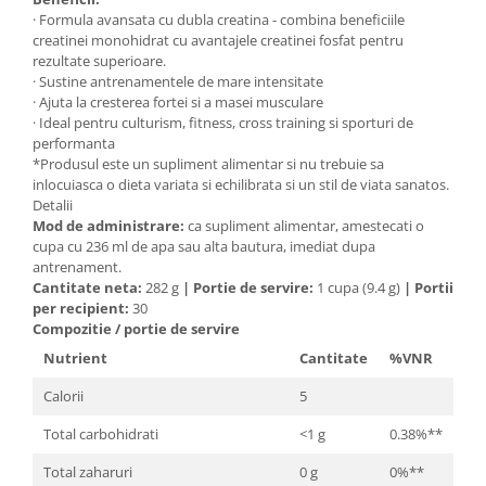
Cătină
· Formula avansata cu dubla creatina - combina beneficiile
creatinei monohidrat cu avantajele creatinei fosfat pentru
Chlorella
rezultate superioare.
· Sustine antrenamentele de mare intensitate
Colina
· Ajuta la cresterea fortei si a masei musculare
Electroliti
· Ideal pentru culturism, fitness, cross training si sporturi de
performanta
Produse Apicole
*Produsul este un supliment alimentar si nu trebuie sa
Cacao
inlocuiasca o dieta variata si echilibrata si un stil de viata sanatos.
Detalii
Mod de administrare:
ca supliment alimentar, amestecati o
cupa cu 236 ml de apa sau alta bautura, imediat dupa
antrenament.
Cantitate neta:
282 g
|
Portie de servire:
1 cupa (9.4 g)
|
Portii
per recipient:
30
Compozitie / portie de servire
Nutrient
Cantitate
%VNR
Calorii
5
Total carbohidrati
<1 g
0.38%**
Total zaharuri
0 g
0%**