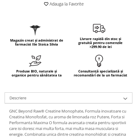
Geluri de duș
L-Carnitina
Adauga la Favorite
Scruburi
L-Glutamina
Protecție Solară
Lecitina
Creme SPF față
Maca
Creme SPF corp
Livrare rapidă din stoc și
Magazin creat și administrat de
Magneziu
gratuită pentru comenzile
Spray SPF
farmacist Ilie Stoica Silvia
>299.90 de lei
Miere de Manuka
Uleiuri bronzare
After Sun
MSM
Acceleratoare bronz
Multivitamine
Produse BIO, naturale și
Consultanță specializată și
organice pentru sănătatea ta
recomandări de la un farmacist
Igienă Personală
Omega
Deodorante
Palmier pitic
Mâini și Unghii
Descriere
Probiotice
Creme mâini
Proteine din zer (Whey Protein)
GNC Beyond Raw® Creatine Monophate, Formula inovatoare cu
Tratamente unghii
Creatina Monofosfat, cu aroma de limonada roz Putere, Forta si
Quercetin
Cosmetice coreene
Performanta Maxima O formula avansata creata pentru sportivii
Resveratrol
care isi doresc mai multa forta, mai multa masa musculara si
Beauty of Joseon
energie. Combinatia unica dintre creatina monohidrat si creatina
Scortisoara
PETITFEE