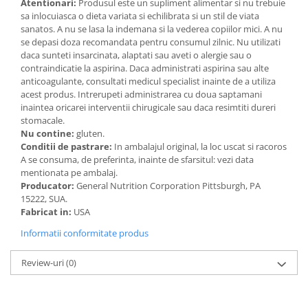
Atentionari:
Produsul este un supliment alimentar si nu trebuie
sa inlocuiasca o dieta variata si echilibrata si un stil de viata
sanatos. A nu se lasa la indemana si la vederea copiilor mici. A nu
se depasi doza recomandata pentru consumul zilnic. Nu utilizati
daca sunteti insarcinata, alaptati sau aveti o alergie sau o
contraindicatie la aspirina. Daca administrati aspirina sau alte
anticoagulante, consultati medicul specialist inainte de a utiliza
acest produs. Intrerupeti administrarea cu doua saptamani
inaintea oricarei interventii chirugicale sau daca resimtiti dureri
stomacale.
Nu contine:
gluten.
Conditii de pastrare:
In ambalajul original, la loc uscat si racoros
A se consuma, de preferinta, inainte de sfarsitul: vezi data
mentionata pe ambalaj.
Producator:
General Nutrition Corporation Pittsburgh, PA
15222, SUA.
Fabricat in:
USA
Informatii conformitate produs
Review-uri
(0)