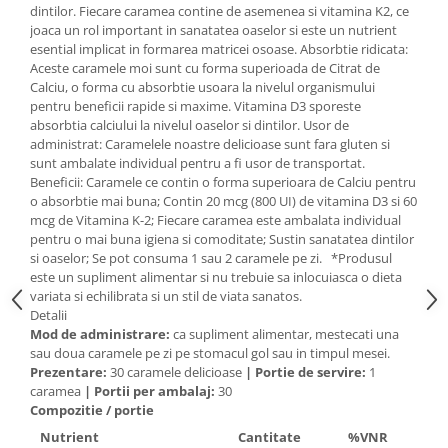
dintilor. Fiecare caramea contine de asemenea si vitamina K2, ce
Mary & May
Seleniu
joaca un rol important in sanatatea oaselor si este un nutrient
esential implicat in formarea matricei osoase. Absorbtie ridicata:
COSRX
Seminte de in
Aceste caramele moi sunt cu forma superioada de Citrat de
BIODANCE
Calciu, o forma cu absorbtie usoara la nivelul organismului
Silimarina
OOTD
pentru beneficii rapide si maxime. Vitamina D3 sporeste
Spirulina
absorbtia calciului la nivelul oaselor si dintilor. Usor de
Cettua
administrat: Caramelele noastre delicioase sunt fara gluten si
Ulei de cocos
Haruharu Wonder
sunt ambalate individual pentru a fi usor de transportat.
Medicube
Beneficii: Caramele ce contin o forma superioara de Calciu pentru
Ulei de peste
o absorbtie mai buna; Contin 20 mcg (800 UI) de vitamina D3 si 60
ARIUL
Ulei MCT
mcg de Vitamina K-2; Fiecare caramea este ambalata individual
Dr. Althea
pentru o mai buna igiena si comoditate; Sustin sanatatea dintilor
Vitamina A
si oaselor; Se pot consuma 1 sau 2 caramele pe zi. *Produsul
DELLA BORN
Vitamina B
este un supliment alimentar si nu trebuie sa inlocuiasca o dieta
variata si echilibrata si un stil de viata sanatos.
Vitamina C
Detalii
Mod de administrare:
ca supliment alimentar, mestecati una
Vitamina D
sau doua caramele pe zi pe stomacul gol sau in timpul mesei.
Vitamina E
Prezentare:
30 caramele delicioase
|
Portie de servire:
1
caramea
|
Portii per ambalaj:
30
Vitamina K
Compozitie / portie
Zinc
Nutrient
Cantitate
%VNR