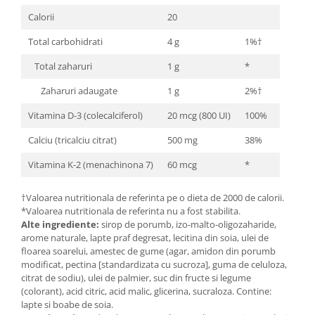
Cătină
Calorii
20
Chlorella
Total carbohidrati
4 g
1%†
Colina
Total zaharuri
1 g
*
Electroliti
Zaharuri adaugate
1 g
2%†
Produse Apicole
Vitamina D-3 (colecalciferol)
20 mcg (800 UI)
100%
Cacao
Calciu (tricalciu citrat)
500 mg
38%
Vitamina K-2 (menachinona 7)
60 mcg
*
†Valoarea nutritionala de referinta pe o dieta de 2000 de calorii.
*Valoarea nutritionala de referinta nu a fost stabilita.
Alte ingrediente:
sirop de porumb, izo-malto-oligozaharide,
arome naturale, lapte praf degresat, lecitina din soia, ulei de
floarea soarelui, amestec de gume (agar, amidon din porumb
modificat, pectina [standardizata cu sucroza], guma de celuloza,
citrat de sodiu), ulei de palmier, suc din fructe si legume
(colorant), acid citric, acid malic, glicerina, sucraloza. Contine:
lapte si boabe de soia.