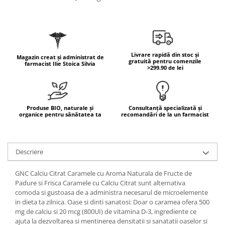
Geluri de duș
L-Carnitina
Scruburi
L-Glutamina
Protecție Solară
Lecitina
Creme SPF față
Maca
Livrare rapidă din stoc și
Magazin creat și administrat de
Creme SPF corp
gratuită pentru comenzile
farmacist Ilie Stoica Silvia
Magneziu
>299.90 de lei
Spray SPF
Miere de Manuka
Uleiuri bronzare
After Sun
MSM
Produse BIO, naturale și
Consultanță specializată și
Acceleratoare bronz
Multivitamine
organice pentru sănătatea ta
recomandări de la un farmacist
Igienă Personală
Omega
Deodorante
Palmier pitic
Descriere
Mâini și Unghii
Probiotice
Creme mâini
GNC Calciu Citrat Caramele cu Aroma Naturala de Fructe de
Proteine din zer (Whey Protein)
Tratamente unghii
Padure si Frisca Caramele cu Calciu Citrat sunt alternativa
comoda si gustoasa de a administra necesarul de microelemente
Quercetin
Cosmetice coreene
in dieta ta zilnica. Oase si dinti sanatosi: Doar o caramea ofera 500
Resveratrol
Beauty of Joseon
mg de calciu si 20 mcg (800UI) de vitamina D-3, ingrediente ce
ajuta la dezvoltarea si mentinerea densitatii si sanatatii oaselor si
Scortisoara
PETITFEE