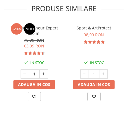
PRODUSE SIMILARE
Manhaē Draineur Expert
Sport & ArtProtect
-20%
NOU
500 ml
98,99 RON
79,99 RON
63,99 RON
IN STOC
IN STOC
ADAUGA IN COS
ADAUGA IN COS