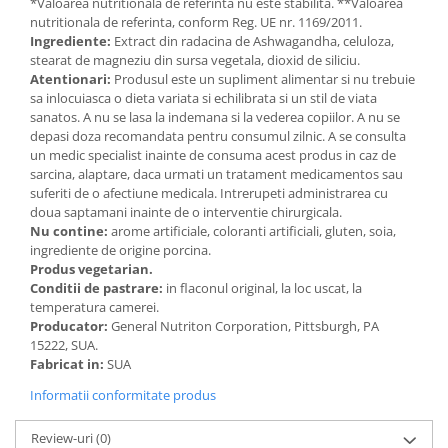
*Valoarea nutritionala de referinta nu este stabilita. **Valoarea
nutritionala de referinta, conform Reg. UE nr. 1169/2011.
Ingrediente:
Extract din radacina de Ashwagandha, celuloza,
stearat de magneziu din sursa vegetala, dioxid de siliciu.
Atentionari:
Produsul este un supliment alimentar si nu trebuie
sa inlocuiasca o dieta variata si echilibrata si un stil de viata
sanatos. A nu se lasa la indemana si la vederea copiilor. A nu se
depasi doza recomandata pentru consumul zilnic. A se consulta
un medic specialist inainte de consuma acest produs in caz de
sarcina, alaptare, daca urmati un tratament medicamentos sau
suferiti de o afectiune medicala. Intrerupeti administrarea cu
doua saptamani inainte de o interventie chirurgicala.
Nu contine:
arome artificiale, coloranti artificiali, gluten, soia,
ingrediente de origine porcina.
Produs vegetarian.
Conditii de pastrare:
in flaconul original, la loc uscat, la
temperatura camerei.
Producator:
General Nutriton Corporation, Pittsburgh, PA
15222, SUA.
Fabricat in:
SUA
Informatii conformitate produs
Review-uri
(0)