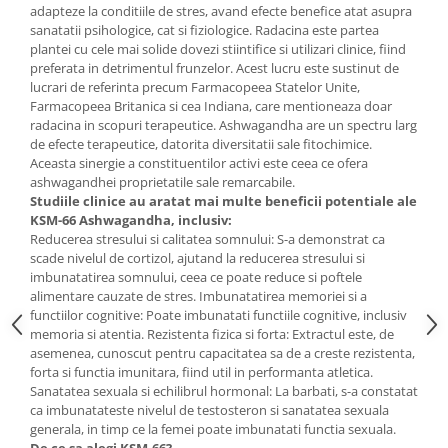
adapteze la conditiile de stres, avand efecte benefice atat asupra
Mary & May
Seleniu
sanatatii psihologice, cat si fiziologice. Radacina este partea
plantei cu cele mai solide dovezi stiintifice si utilizari clinice, fiind
COSRX
Seminte de in
preferata in detrimentul frunzelor. Acest lucru este sustinut de
BIODANCE
lucrari de referinta precum Farmacopeea Statelor Unite,
Silimarina
OOTD
Farmacopeea Britanica si cea Indiana, care mentioneaza doar
Spirulina
radacina in scopuri terapeutice. Ashwagandha are un spectru larg
Cettua
de efecte terapeutice, datorita diversitatii sale fitochimice.
Ulei de cocos
Haruharu Wonder
Aceasta sinergie a constituentilor activi este ceea ce ofera
Medicube
ashwagandhei proprietatile sale remarcabile.
Ulei de peste
Studiile clinice au aratat mai multe beneficii potentiale ale
ARIUL
Ulei MCT
KSM-66 Ashwagandha, inclusiv:
Dr. Althea
Reducerea stresului si calitatea somnului: S-a demonstrat ca
Vitamina A
scade nivelul de cortizol, ajutand la reducerea stresului si
DELLA BORN
Vitamina B
imbunatatirea somnului, ceea ce poate reduce si poftele
alimentare cauzate de stres. Imbunatatirea memoriei si a
Vitamina C
functiilor cognitive: Poate imbunatati functiile cognitive, inclusiv
memoria si atentia. Rezistenta fizica si forta: Extractul este, de
Vitamina D
asemenea, cunoscut pentru capacitatea sa de a creste rezistenta,
Vitamina E
forta si functia imunitara, fiind util in performanta atletica.
Sanatatea sexuala si echilibrul hormonal: La barbati, s-a constatat
Vitamina K
ca imbunatateste nivelul de testosteron si sanatatea sexuala
generala, in timp ce la femei poate imbunatati functia sexuala.
Zinc