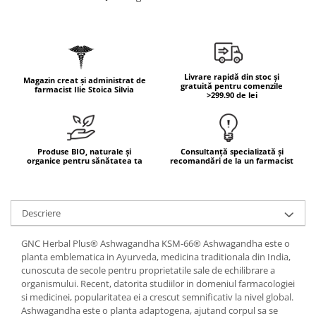
Geluri de duș
L-Carnitina
Scruburi
L-Glutamina
Protecție Solară
Lecitina
Creme SPF față
Maca
Livrare rapidă din stoc și
Magazin creat și administrat de
Creme SPF corp
gratuită pentru comenzile
farmacist Ilie Stoica Silvia
Magneziu
>299.90 de lei
Spray SPF
Miere de Manuka
Uleiuri bronzare
After Sun
MSM
Produse BIO, naturale și
Consultanță specializată și
Acceleratoare bronz
Multivitamine
organice pentru sănătatea ta
recomandări de la un farmacist
Igienă Personală
Omega
Deodorante
Palmier pitic
Descriere
Mâini și Unghii
Probiotice
Creme mâini
GNC Herbal Plus® Ashwagandha KSM-66® Ashwagandha este o
Proteine din zer (Whey Protein)
Tratamente unghii
planta emblematica in Ayurveda, medicina traditionala din India,
cunoscuta de secole pentru proprietatile sale de echilibrare a
Quercetin
Cosmetice coreene
organismului. Recent, datorita studiilor in domeniul farmacologiei
Resveratrol
Beauty of Joseon
si medicinei, popularitatea ei a crescut semnificativ la nivel global.
Ashwagandha este o planta adaptogena, ajutand corpul sa se
Scortisoara
PETITFEE