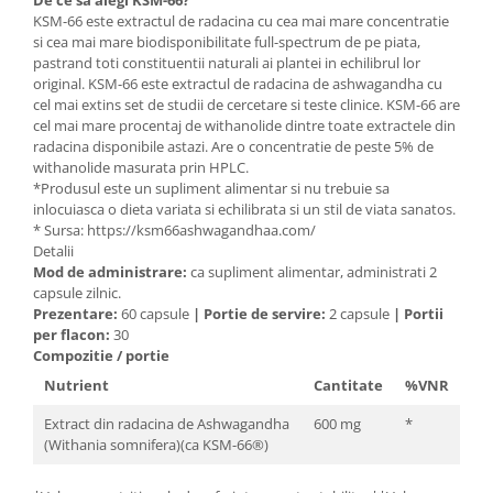
De ce sa alegi KSM-66?
Cătină
KSM-66 este extractul de radacina cu cea mai mare concentratie
si cea mai mare biodisponibilitate full-spectrum de pe piata,
Chlorella
pastrand toti constituentii naturali ai plantei in echilibrul lor
original. KSM-66 este extractul de radacina de ashwagandha cu
Colina
cel mai extins set de studii de cercetare si teste clinice. KSM-66 are
Electroliti
cel mai mare procentaj de withanolide dintre toate extractele din
radacina disponibile astazi. Are o concentratie de peste 5% de
Produse Apicole
withanolide masurata prin HPLC.
Cacao
*Produsul este un supliment alimentar si nu trebuie sa
inlocuiasca o dieta variata si echilibrata si un stil de viata sanatos.
* Sursa: https://ksm66ashwagandhaa.com/
Detalii
Mod de administrare:
ca supliment alimentar, administrati 2
capsule zilnic.
Prezentare:
60 capsule
|
Portie de servire:
2 capsule
|
Portii
per flacon:
30
Compozitie / portie
Nutrient
Cantitate
%VNR
Extract din radacina de Ashwagandha
600 mg
*
(Withania somnifera)(ca KSM-66®)