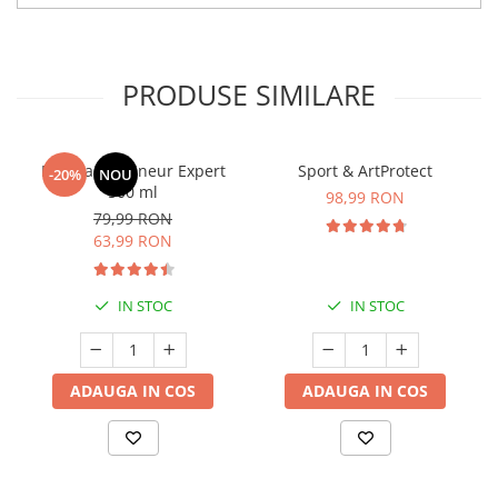
PRODUSE SIMILARE
Manhaē Draineur Expert
Sport & ArtProtect
-20%
NOU
500 ml
98,99 RON
79,99 RON
63,99 RON
IN STOC
IN STOC
ADAUGA IN COS
ADAUGA IN COS