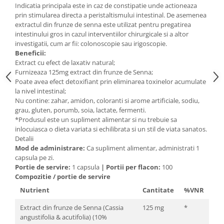
Indicatia principala este in caz de constipatie unde actioneaza
Mary & May
Seleniu
prin stimularea directa a peristaltismului intestinal. De asemenea
extractul din frunze de senna este utilizat pentru pregatirea
COSRX
Seminte de in
intestinului gros in cazul interventiilor chirurgicale si a altor
BIODANCE
investigatii, cum ar fii: colonoscopie sau irigoscopie.
Silimarina
OOTD
Beneficii:
Spirulina
Extract cu efect de laxativ natural;
Cettua
Furnizeaza 125mg extract din frunze de Senna;
Ulei de cocos
Haruharu Wonder
Poate avea efect detoxifiant prin eliminarea toxinelor acumulate
Medicube
la nivel intestinal;
Ulei de peste
Nu contine: zahar, amidon, coloranti si arome artificiale, sodiu,
ARIUL
Ulei MCT
grau, gluten, porumb, soia, lactate, fermenti.
Dr. Althea
*Produsul este un supliment alimentar si nu trebuie sa
Vitamina A
inlocuiasca o dieta variata si echilibrata si un stil de viata sanatos.
DELLA BORN
Vitamina B
Detalii
Mod de administrare:
Ca supliment alimentar, administrati 1
Vitamina C
capsula pe zi.
Portie de servire:
1 capsula
|
Portii per flacon:
100
Vitamina D
Compozitie / portie de servire
Vitamina E
Nutrient
Cantitate
%VNR
Vitamina K
Extract din frunze de Senna (Cassia
125 mg
*
Zinc
angustifolia & acutifolia) (10%