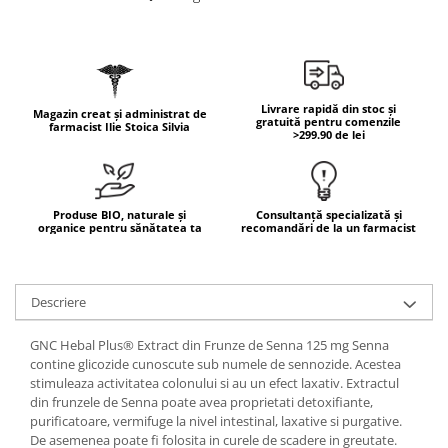
Geluri de duș
L-Carnitina
Scruburi
L-Glutamina
Protecție Solară
Lecitina
Creme SPF față
Maca
Livrare rapidă din stoc și
Magazin creat și administrat de
Creme SPF corp
gratuită pentru comenzile
farmacist Ilie Stoica Silvia
Magneziu
>299.90 de lei
Spray SPF
Miere de Manuka
Uleiuri bronzare
After Sun
MSM
Produse BIO, naturale și
Consultanță specializată și
Acceleratoare bronz
Multivitamine
organice pentru sănătatea ta
recomandări de la un farmacist
Igienă Personală
Omega
Deodorante
Palmier pitic
Descriere
Mâini și Unghii
Probiotice
Creme mâini
GNC Hebal Plus® Extract din Frunze de Senna 125 mg Senna
Proteine din zer (Whey Protein)
Tratamente unghii
contine glicozide cunoscute sub numele de sennozide. Acestea
stimuleaza activitatea colonului si au un efect laxativ. Extractul
Quercetin
Cosmetice coreene
din frunzele de Senna poate avea proprietati detoxifiante,
Resveratrol
Beauty of Joseon
purificatoare, vermifuge la nivel intestinal, laxative si purgative.
De asemenea poate fi folosita in curele de scadere in greutate.
Scortisoara
PETITFEE