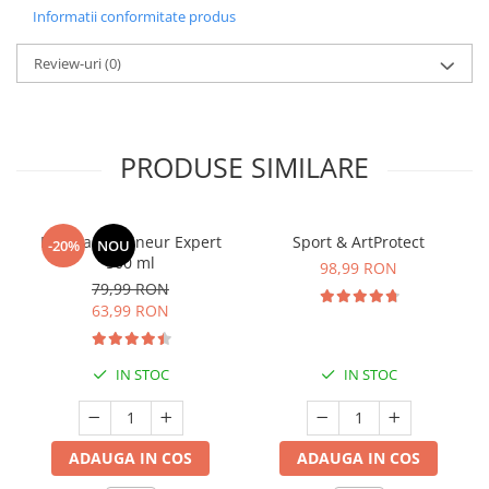
Informatii conformitate produs
Review-uri
(0)
PRODUSE SIMILARE
Manhaē Draineur Expert
Sport & ArtProtect
-20%
NOU
500 ml
98,99 RON
79,99 RON
63,99 RON
IN STOC
IN STOC
ADAUGA IN COS
ADAUGA IN COS