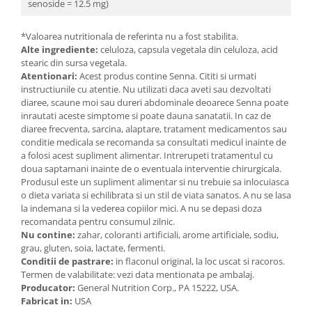
senoside = 12.5 mg)
Cătină
Chlorella
*Valoarea nutritionala de referinta nu a fost stabilita.
Alte ingrediente:
celuloza, capsula vegetala din celuloza, acid
Colina
stearic din sursa vegetala.
Electroliti
Atentionari:
Acest produs contine Senna. Cititi si urmati
instructiunile cu atentie. Nu utilizati daca aveti sau dezvoltati
Produse Apicole
diaree, scaune moi sau dureri abdominale deoarece Senna poate
inrautati aceste simptome si poate dauna sanatatii. In caz de
Cacao
diaree frecventa, sarcina, alaptare, tratament medicamentos sau
conditie medicala se recomanda sa consultati medicul inainte de
a folosi acest supliment alimentar. Intrerupeti tratamentul cu
doua saptamani inainte de o eventuala interventie chirurgicala.
Produsul este un supliment alimentar si nu trebuie sa inlocuiasca
o dieta variata si echilibrata si un stil de viata sanatos. A nu se lasa
la indemana si la vederea copiilor mici. A nu se depasi doza
recomandata pentru consumul zilnic.
Nu contine:
zahar, coloranti artificiali, arome artificiale, sodiu,
grau, gluten, soia, lactate, fermenti.
Conditii de pastrare:
in flaconul original, la loc uscat si racoros.
Termen de valabilitate: vezi data mentionata pe ambalaj.
Producator:
General Nutrition Corp., PA 15222, USA.
Fabricat in:
USA