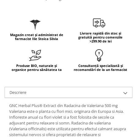
Geluri de duș
L-Carnitina
Scruburi
L-Glutamina
Protecție Solară
Lecitina
Creme SPF față
Maca
Livrare rapidă din stoc și
Magazin creat și administrat de
Creme SPF corp
gratuită pentru comenzile
farmacist Ilie Stoica Silvia
Magneziu
>299.90 de lei
Spray SPF
Miere de Manuka
Uleiuri bronzare
After Sun
MSM
Produse BIO, naturale și
Consultanță specializată și
Acceleratoare bronz
Multivitamine
organice pentru sănătatea ta
recomandări de la un farmacist
Igienă Personală
Omega
Deodorante
Palmier pitic
Descriere
Mâini și Unghii
Probiotice
Creme mâini
GNC Herbal Plus® Extract din Radacina de Valeriana 500 mg
Proteine din zer (Whey Protein)
Tratamente unghii
Valeriana este o planta cu flori mici, originara din Europa si Asia.
Infloreste anual cu flori violet si a fost folosita de secole ca
Quercetin
Cosmetice coreene
adjuvant pentru relaxare si somn. Radacina de valeriana
Resveratrol
Beauty of Joseon
(Valeriana officinalis) este utilizata pentru efectul calmant asupra
sistemului nervos si ofera proprietati de relaxare si
Scortisoara
PETITFEE