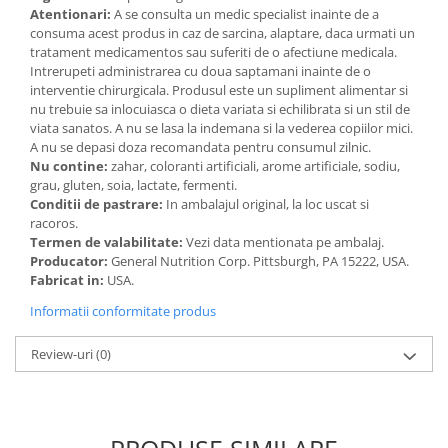
Atentionari:
A se consulta un medic specialist inainte de a
Cătină
consuma acest produs in caz de sarcina, alaptare, daca urmati un
Chlorella
tratament medicamentos sau suferiti de o afectiune medicala.
Intrerupeti administrarea cu doua saptamani inainte de o
Colina
interventie chirurgicala. Produsul este un supliment alimentar si
Electroliti
nu trebuie sa inlocuiasca o dieta variata si echilibrata si un stil de
viata sanatos. A nu se lasa la indemana si la vederea copiilor mici.
Produse Apicole
A nu se depasi doza recomandata pentru consumul zilnic.
Nu contine:
zahar, coloranti artificiali, arome artificiale, sodiu,
Cacao
grau, gluten, soia, lactate, fermenti.
Conditii de pastrare:
In ambalajul original, la loc uscat si
racoros.
Termen de valabilitate:
Vezi data mentionata pe ambalaj.
Producator:
General Nutrition Corp. Pittsburgh, PA 15222, USA.
Fabricat in:
USA.
Informatii conformitate produs
Review-uri
(0)