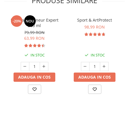
PRODUSE SIMILARE
Manhaē Draineur Expert
Sport & ArtProtect
-20%
NOU
500 ml
98,99 RON
79,99 RON
63,99 RON
IN STOC
IN STOC
ADAUGA IN COS
ADAUGA IN COS