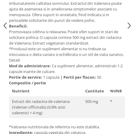
imbunatateste calitatea somnului. Extractul din Valeriana poate
Mary & May
Seleniu
ajuta de asemenea si in ameliorarea simptomelor asociate cu
menopauza. Ofera suport in anxietate, fiind indicata si in
COSRX
Seminte de in
perioadele solicitante din punct de vedere psihic.
BIODANCE
Beneficii:
Silimarina
OOTD
Promoveaza odihna si relaxarea; Poate oferi suport in stari de
Spirulina
solicitare psihica; O capsula contine 500 mg extract din radacina
Cettua
de Valeriana; Extract vegetarian standardizat.
Ulei de cocos
Haruharu Wonder
*Produsul este un supliment alimentar si nu trebuie sa
Medicube
inlocuiasca o dieta variata si echilibrata si un stil de viata sanatos.
Ulei de peste
Detalii
ARIUL
Ulei MCT
Mod de administrare:
Ca supliment alimentar, administrati 1-2
Dr. Althea
capsule inainte de culcare.
Vitamina A
Portie de servire:
1 capsula
|
Portii per flacon:
50
DELLA BORN
Vitamina B
Compozitie / portie
Nutrient
Cantitate
%VNR
Vitamina C
Vitamina D
Extract din radacina de valeriana
500 mg
*
(Valerian officinalis) (0.8% acizi
Vitamina E
valerenici = 4 mg)
Vitamina K
*Valoarea nutritionala de referinta nu este stabilita.
Zinc
Ingrediente:
capsula vegetala din celuloza.