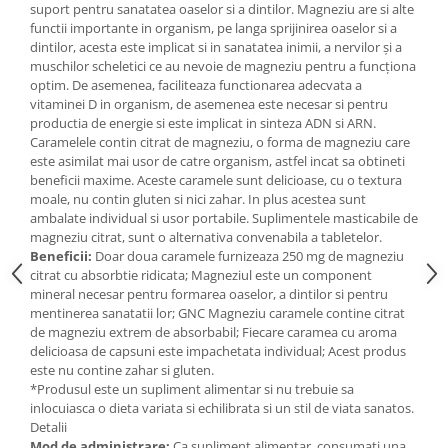
suport pentru sanatatea oaselor si a dintilor. Magneziu are si alte
Mary & May
functii importante in organism, pe langa sprijinirea oaselor si a
Seleniu
dintilor, acesta este implicat si in sanatatea inimii, a nervilor și a
COSRX
Seminte de in
muschilor scheletici ce au nevoie de magneziu pentru a funcționa
BIODANCE
optim. De asemenea, faciliteaza functionarea adecvata a
Silimarina
OOTD
vitaminei D in organism, de asemenea este necesar si pentru
Spirulina
productia de energie si este implicat in sinteza ADN si ARN.
Cettua
Caramelele contin citrat de magneziu, o forma de magneziu care
Ulei de cocos
Haruharu Wonder
este asimilat mai usor de catre organism, astfel incat sa obtineti
beneficii maxime. Aceste caramele sunt delicioase, cu o textura
Medicube
Ulei de peste
moale, nu contin gluten si nici zahar. In plus acestea sunt
ARIUL
Ulei MCT
ambalate individual si usor portabile. Suplimentele masticabile de
Dr. Althea
magneziu citrat, sunt o alternativa convenabila a tabletelor.
Vitamina A
Beneficii:
Doar doua caramele furnizeaza 250 mg de magneziu
DELLA BORN
citrat cu absorbtie ridicata; Magneziul este un component
Vitamina B
mineral necesar pentru formarea oaselor, a dintilor si pentru
Vitamina C
mentinerea sanatatii lor; GNC Magneziu caramele contine citrat
de magneziu extrem de absorbabil; Fiecare caramea cu aroma
Vitamina D
delicioasa de capsuni este impachetata individual; Acest produs
Vitamina E
este nu contine zahar si gluten.
*Produsul este un supliment alimentar si nu trebuie sa
Vitamina K
inlocuiasca o dieta variata si echilibrata si un stil de viata sanatos.
Detalii
Zinc
Mod de administrare:
Ca supliment alimentar, consumati una