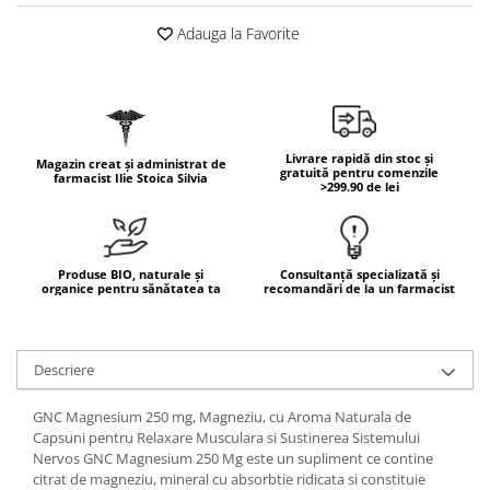
Geluri de duș
L-Carnitina
Adauga la Favorite
Scruburi
L-Glutamina
Protecție Solară
Lecitina
Creme SPF față
Maca
Creme SPF corp
Magneziu
Spray SPF
Livrare rapidă din stoc și
Magazin creat și administrat de
gratuită pentru comenzile
farmacist Ilie Stoica Silvia
Miere de Manuka
Uleiuri bronzare
>299.90 de lei
After Sun
MSM
Acceleratoare bronz
Multivitamine
Igienă Personală
Produse BIO, naturale și
Consultanță specializată și
Omega
organice pentru sănătatea ta
recomandări de la un farmacist
Deodorante
Palmier pitic
Mâini și Unghii
Probiotice
Creme mâini
Descriere
Proteine din zer (Whey Protein)
Tratamente unghii
GNC Magnesium 250 mg, Magneziu, cu Aroma Naturala de
Quercetin
Cosmetice coreene
Capsuni pentru Relaxare Musculara si Sustinerea Sistemului
Resveratrol
Nervos GNC Magnesium 250 Mg este un supliment ce contine
Beauty of Joseon
citrat de magneziu, mineral cu absorbtie ridicata si constituie
Scortisoara
PETITFEE