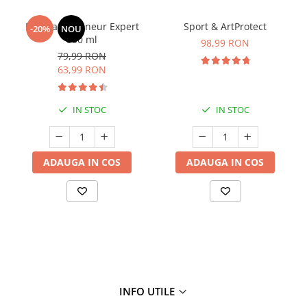
Manhaē Draineur Expert
Sport & ArtProtect
-20%
NOU
500 ml
98,99 RON
79,99 RON
63,99 RON
IN STOC
IN STOC
ADAUGA IN COS
ADAUGA IN COS
INFO UTILE