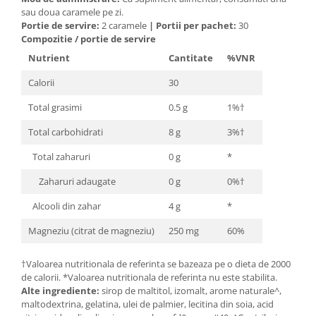
Cătină
sau doua caramele pe zi.
Portie de servire:
2 caramele
|
Portii per pachet:
30
Chlorella
Compozitie / portie de servire
Colina
Nutrient
Cantitate
%VNR
Electroliti
Calorii
30
Produse Apicole
Total grasimi
0.5 g
1%†
Cacao
Total carbohidrati
8 g
3%†
Total zaharuri
0 g
*
Zaharuri adaugate
0 g
0%†
Alcooli din zahar
4 g
*
Magneziu (citrat de magneziu)
250 mg
60%
†Valoarea nutritionala de referinta se bazeaza pe o dieta de 2000
de calorii. *Valoarea nutritionala de referinta nu este stabilita.
Alte ingrediente:
sirop de maltitol, izomalt, arome naturale^,
maltodextrina, gelatina, ulei de palmier, lecitina din soia, acid