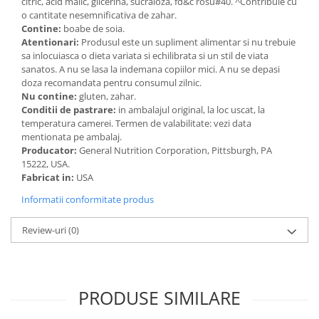
citric, acid malic, glicerina, sucraloza, fd&c rosu#40. ^Contribuie cu
o cantitate nesemnificativa de zahar.
Contine:
boabe de soia.
Atentionari:
Produsul este un supliment alimentar si nu trebuie
sa inlocuiasca o dieta variata si echilibrata si un stil de viata
sanatos. A nu se lasa la indemana copiilor mici. A nu se depasi
doza recomandata pentru consumul zilnic.
Nu contine:
gluten, zahar.
Conditii de pastrare:
in ambalajul original, la loc uscat, la
temperatura camerei. Termen de valabilitate: vezi data
mentionata pe ambalaj.
Producator:
General Nutrition Corporation, Pittsburgh, PA
15222, USA.
Fabricat in:
USA
Informatii conformitate produs
Review-uri
(0)
PRODUSE SIMILARE