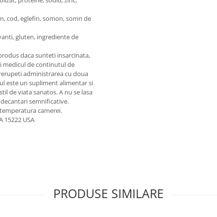
izat, proteine, sodiu, zinc,
an, cod, eglefin, somon, somn de
rvanti, gluten, ingrediente de
 produs daca sunteti insarcinata,
ti medicul de continutul de
ntrerupeti administrarea cu doua
sul este un supliment alimentar si
stil de viata sanatos. A nu se lasa
 decantari semnificative.
la temperatura camerei.
PA 15222 USA
PRODUSE SIMILARE