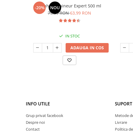
Manhaē Draineur Expert 500 ml
-20%
NOU
79,99 RON
63,99 RON
IN STOC
ADAUGA IN COS
INFO UTILE
SUPORT 
Grup privat facebook
Metode de
Despre noi
Livrare
Contact
Politica d