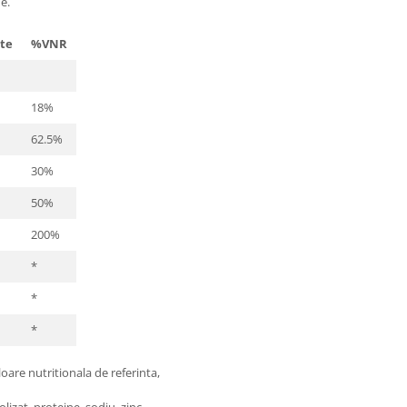
e.
te
%VNR
18%
62.5%
30%
50%
200%
*
*
*
loare nutritionala de referinta,