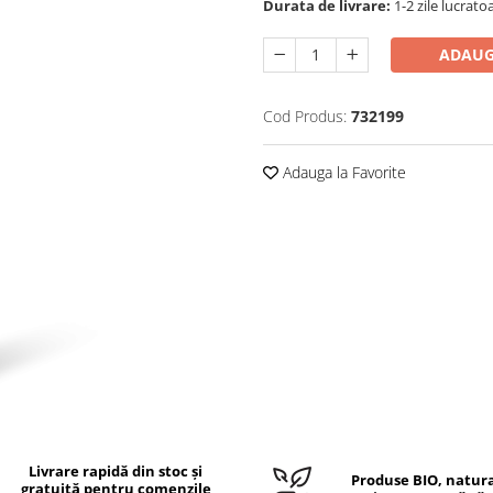
Durata de livrare:
1-2 zile lucrato
ADAUG
Cod Produs:
732199
Adauga la Favorite
Livrare rapidă din stoc și
Produse BIO, natura
gratuită pentru comenzile