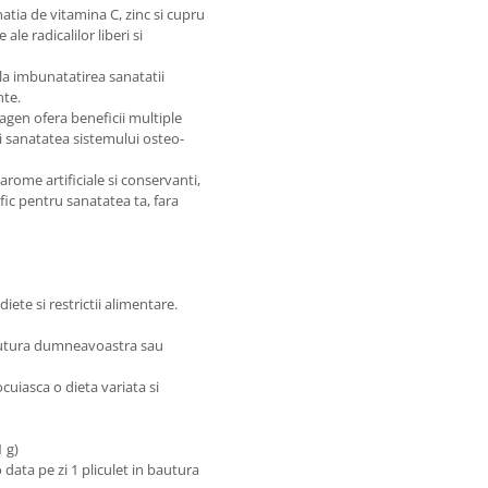
tia de vitamina C, zinc si cupru
le radicalilor liberi si
la imbunatatirea sanatatii
nte.
agen ofera beneficii multiple
i sanatatea sistemului osteo-
, arome artificiale si conservanti,
ic pentru sanatatea ta, fara
ete si restrictii alimentare.
bautura dumneavoastra sau
cuiasca o dieta variata si
1 g)
data pe zi 1 pliculet in bautura