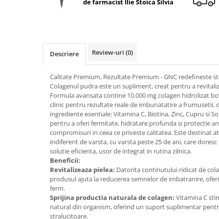
de farmacist Ilie Stoica Silvia
Geluri de duș
L-Carnitina
Scruburi
L-Glutamina
Protecție Solară
Lecitina
Creme SPF față
Maca
Review-uri
(0)
Descriere
Creme SPF corp
Magneziu
Spray SPF
Calitate Premium, Rezultate Premium - GNC redefineste s
Miere de Manuka
Uleiuri bronzare
Colagenul pudra este un supliment, creat pentru a revitaliza
Formula avansata contine 10.000 mg colagen hidrolizat bov
After Sun
MSM
clinic pentru rezultate reale de imbunatatire a frumusetii, d
Acceleratoare bronz
Multivitamine
ingrediente esentiale: Vitamina C, Biotina, Zinc, Cupru si S
Igienă Personală
pentru a oferi fermitate, hidratare profunda si protectie ant
Omega
compromisuri in ceea ce priveste calitatea. Este destinat ata
Deodorante
indiferent de varsta, cu varsta peste 25 de ani, care doresc s
Palmier pitic
Mâini și Unghii
solutie eficienta, usor de integrat in rutina zilnica.
Probiotice
Beneficii:
Creme mâini
Revitalizeaza pielea:
Datorita continutului ridicat de cola
Proteine din zer (Whey Protein)
Tratamente unghii
produsul ajuta la reducerea semnelor de imbatranire, ofer
Quercetin
ferm.
Cosmetice coreene
Sprijina productia naturala de colagen:
Vitamina C sti
Resveratrol
Beauty of Joseon
natural din organism, oferind un suport suplimentar pentr
stralucitoare.
Scortisoara
PETITFEE