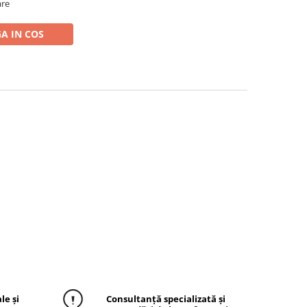
are
A IN COS
le și
Consultanță specializată și