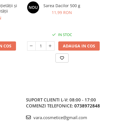
etății și
Sarea Dacilor 500 g
BIMBI FOR
NOU
-20%
tății
imunitat
11,99 RON
N
8
IN STOC
N COS
ADAUGA IN COS
SUPORT CLIENTI
L-V: 08:00 - 17:00
COMENZI TELEFONICE:
0738972848
vara.cosmetice@gmail.com