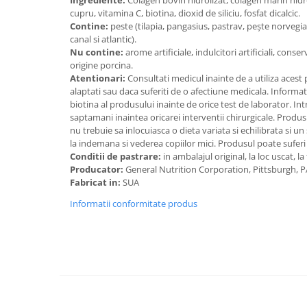
Ingrediente:
Colagen bovin hidrolizat, colagen marin hidrol
cupru, vitamina C, biotina, dioxid de siliciu, fosfat dicalcic.
Contine:
peste (tilapia, pangasius, pastrav, pește norvegi
canal si atlantic).
Nu contine:
arome artificiale, indulcitori artificiali, conse
origine porcina.
Atentionari:
Consultati medicul inainte de a utiliza acest
alaptati sau daca suferiti de o afectiune medicala. Informa
biotina al produsului inainte de orice test de laborator. I
saptamani inaintea oricarei interventii chirurgicale. Produ
nu trebuie sa inlocuiasca o dieta variata si echilibrata si un 
la indemana si vederea copiilor mici. Produsul poate suferi
Conditii de pastrare:
in ambalajul original, la loc uscat, 
Producator:
General Nutrition Corporation, Pittsburgh, 
Fabricat in:
SUA
Informatii conformitate produs