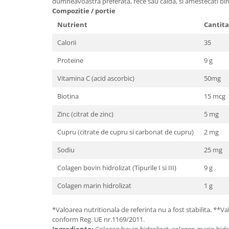
dumneavoastra preferata, rece sau calda, si amestecati bin
Cătină
Compozitie / portie
Chlorella
Nutrient
Cantita
Colina
Calorii
35
Electroliti
Proteine
9 g
Produse Apicole
Vitamina C (acid ascorbic)
50mg
Cacao
Biotina
15 mcg
Zinc (citrat de zinc)
5 mg
Cupru (citrate de cupru si carbonat de cupru)
2 mg
Sodiu
25 mg
Colagen bovin hidrolizat (Tipurile I si III)
9 g
Colagen marin hidrolizat
1 g
*Valoarea nutritionala de referinta nu a fost stabilita. **Va
conform Reg. UE nr.1169/2011.