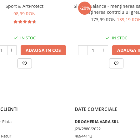
Sport & ArtProtect
SlimProBalance - menținerea sați
-20%
susținerea controlului greu
98,99 RON
173,99 RON
139,19 RO
IN STOC
IN STOC
ADAUGA IN COS
ADAUGA I
CLIENTI
DATE COMERCIALE
 Plata
DROGHERIA VARA SRL
J29/2880/2022
e Retur
46944112