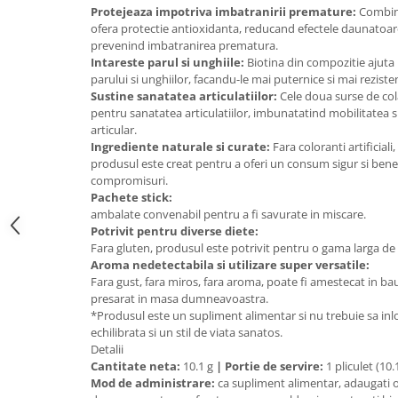
Protejeaza impotriva imbatranirii premature:
Combina
Mary & May
Seleniu
ofera protectie antioxidanta, reducand efectele daunatoare a
COSRX
prevenind imbatranirea prematura.
Seminte de in
Intareste parul si unghiile:
Biotina din compozitie ajuta 
BIODANCE
parului si unghiilor, facandu-le mai puternice si mai reziste
Silimarina
OOTD
Sustine sanatatea articulatiilor:
Cele doua surse de col
Spirulina
pentru sanatatea articulatiilor, imbunatatind mobilitatea s
Cettua
articular.
Ulei de cocos
Haruharu Wonder
Ingrediente naturale si curate:
Fara coloranti artificiali
Medicube
Ulei de peste
produsul este creat pentru a oferi un consum sigur si benef
compromisuri.
ARIUL
Ulei MCT
Pachete stick:
Dr. Althea
ambalate convenabil pentru a fi savurate in miscare.
Vitamina A
DELLA BORN
Potrivit pentru diverse diete:
Vitamina B
Fara gluten, produsul este potrivit pentru o gama larga de di
Aroma nedetectabila si utilizare super versatile:
Vitamina C
Fara gust, fara miros, fara aroma, poate fi amestecat in 
presarat in masa dumneavoastra.
Vitamina D
*Produsul este un supliment alimentar si nu trebuie sa inlo
Vitamina E
echilibrata si un stil de viata sanatos.
Detalii
Vitamina K
Cantitate neta:
10.1 g
|
Portie de servire:
1 pliculet (10.
Mod de administrare:
ca supliment alimentar, adaugati o 
Zinc