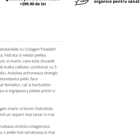
organice pentru sănăt
>299.90 de lei
tandardele cu Colagen Powder!
, hidrata si netezi pielea.
in si marin, care este dovedit
e inalta calitate, combinat cu 5
odiu. Acestea actioneaza sinergic
ioxidanta pielii, fara
t femeilor, cat si barbatilor,
a-si ingrijeasca pielea printr-o
gen marin si bovin hidrolizat,
ind un aspect mai tanar si mai
muleaza sinteza colagenului
u o piele mai sanatoasa si mai