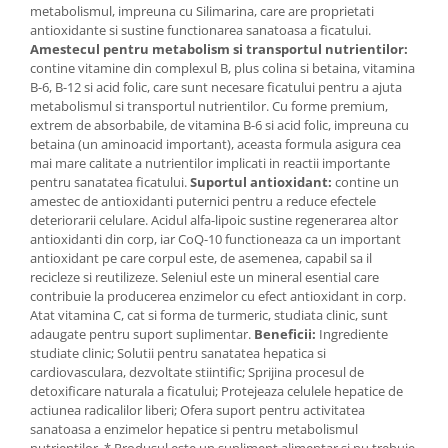
metabolismul, impreuna cu Silimarina, care are proprietati
Mary & May
Seleniu
antioxidante si sustine functionarea sanatoasa a ficatului.
Amestecul pentru metabolism si transportul nutrientilor:
COSRX
Seminte de in
contine vitamine din complexul B, plus colina si betaina, vitamina
BIODANCE
B-6, B-12 si acid folic, care sunt necesare ficatului pentru a ajuta
Silimarina
OOTD
metabolismul si transportul nutrientilor. Cu forme premium,
Spirulina
extrem de absorbabile, de vitamina B-6 si acid folic, impreuna cu
Cettua
betaina (un aminoacid important), aceasta formula asigura cea
Ulei de cocos
Haruharu Wonder
mai mare calitate a nutrientilor implicati in reactii importante
Medicube
pentru sanatatea ficatului.
Suportul antioxidant:
contine un
Ulei de peste
amestec de antioxidanti puternici pentru a reduce efectele
ARIUL
Ulei MCT
deteriorarii celulare. Acidul alfa-lipoic sustine regenerarea altor
Dr. Althea
antioxidanti din corp, iar CoQ-10 functioneaza ca un important
Vitamina A
antioxidant pe care corpul este, de asemenea, capabil sa il
DELLA BORN
Vitamina B
recicleze si reutilizeze. Seleniul este un mineral esential care
contribuie la producerea enzimelor cu efect antioxidant in corp.
Vitamina C
Atat vitamina C, cat si forma de turmeric, studiata clinic, sunt
adaugate pentru suport suplimentar.
Beneficii:
Ingrediente
Vitamina D
studiate clinic; Solutii pentru sanatatea hepatica si
Vitamina E
cardiovasculara, dezvoltate stiintific; Sprijina procesul de
detoxificare naturala a ficatului; Protejeaza celulele hepatice de
Vitamina K
actiunea radicalilor liberi; Ofera suport pentru activitatea
sanatoasa a enzimelor hepatice si pentru metabolismul
Zinc