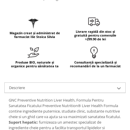
Geluri de duș
L-Carnitina
Scruburi
L-Glutamina
Protecție Solară
Lecitina
Creme SPF față
Maca
Livrare rapidă din stoc și
Magazin creat și administrat de
Creme SPF corp
gratuită pentru comenzile
farmacist Ilie Stoica Silvia
Magneziu
>299.90 de lei
Spray SPF
Miere de Manuka
Uleiuri bronzare
After Sun
MSM
Produse BIO, naturale și
Consultanță specializată și
Acceleratoare bronz
Multivitamine
organice pentru sănătatea ta
recomandări de la un farmacist
Igienă Personală
Omega
Deodorante
Palmier pitic
Descriere
Mâini și Unghii
Probiotice
Creme mâini
GNC Preventive Nutrition Liver Health, Formula Pentru
Proteine din zer (Whey Protein)
Tratamente unghii
Sanatatea Ficatului Preventive Nutrition® Liver Health Formula
contine ingrediente puternice, studiate clinic, substante nutritive
Quercetin
Cosmetice coreene
cheie si un ghid care va ajuta sa va maximizati sanatatea ficatului.
Resveratrol
Beauty of Joseon
Suport hepatic:
furnizeaza un amestec specializat de
ingrediente cheie pentru a facilita transportul lipidelor si
Scortisoara
PETITFEE