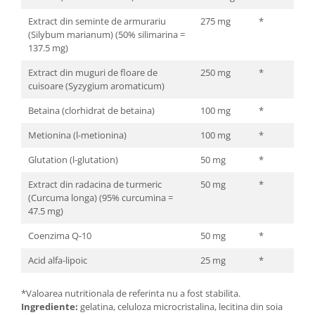
Extract din seminte de armurariu
275 mg
*
(Silybum marianum) (50% silimarina =
137.5 mg)
Extract din muguri de floare de
250 mg
*
cuisoare (Syzygium aromaticum)
Betaina (clorhidrat de betaina)
100 mg
*
Metionina (l-metionina)
100 mg
*
Glutation (l-glutation)
50 mg
*
Extract din radacina de turmeric
50 mg
*
(Curcuma longa) (95% curcumina =
47.5 mg)
Coenzima Q-10
50 mg
*
Acid alfa-lipoic
25 mg
*
*Valoarea nutritionala de referinta nu a fost stabilita.
Ingrediente:
gelatina, celuloza microcristalina, lecitina din soia