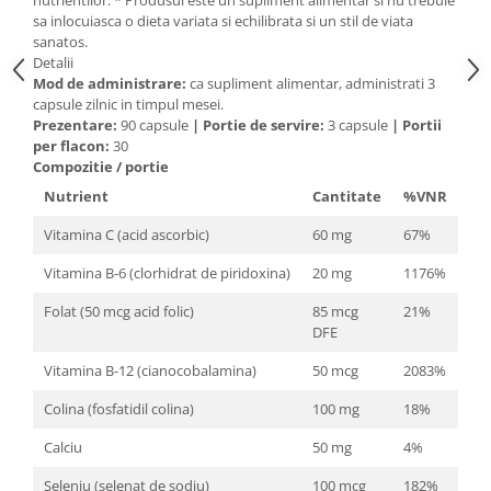
nutrientilor. * Produsul este un supliment alimentar si nu trebuie
Cătină
sa inlocuiasca o dieta variata si echilibrata si un stil de viata
sanatos.
Chlorella
Detalii
Mod de administrare:
ca supliment alimentar, administrati 3
Colina
capsule zilnic in timpul mesei.
Electroliti
Prezentare:
90 capsule
|
Portie de servire:
3 capsule
|
Portii
per flacon:
30
Produse Apicole
Compozitie / portie
Cacao
Nutrient
Cantitate
%VNR
Vitamina C (acid ascorbic)
60 mg
67%
Vitamina B-6 (clorhidrat de piridoxina)
20 mg
1176%
Folat (50 mcg acid folic)
85 mcg
21%
DFE
Vitamina B-12 (cianocobalamina)
50 mcg
2083%
Colina (fosfatidil colina)
100 mg
18%
Calciu
50 mg
4%
Seleniu (selenat de sodiu)
100 mcg
182%