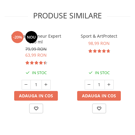
PRODUSE SIMILARE
Manhaē Draineur Expert
Sport & ArtProtect
-20%
NOU
500 ml
98,99 RON
79,99 RON
63,99 RON
IN STOC
IN STOC
ADAUGA IN COS
ADAUGA IN COS