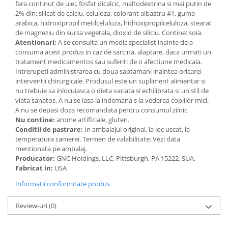
fara continut de ulei, fosfat dicalcic, maltodextrina si mai putin de
2% din: silicat de calciu, celuloza, colorant albastru #1, guma
arabica, hidroxipropil metilceluloza, hidroxipropilceluloza, stearat
de magneziu din sursa vegetala, dioxid de siliciu. Contine: soia.
Atentionari:
A se consulta un medic specialist inainte de a
consuma acest produs in caz de sarcina, alaptare, daca urmati un
tratament medicamentos sau suferiti de o afectiune medicala.
Intrerupeti administrarea cu doua saptamani inaintea oricarei
interventii chirurgicale. Produsul este un supliment alimentar si
nu trebuie sa inlocuiasca o dieta variata si echilibrata si un stil de
viata sanatos. A nu se lasa la indemana s la vederea copiilor mici.
A nu se depasi doza recomandata pentru consumul zilnic.
Nu contine:
arome artificiale, gluten.
Conditii de pastrare:
In ambalajul original, la loc uscat, la
temperatura camerei. Termen de valabilitate: Vezi data
mentionata pe ambalaj.
Producator:
GNC Holdings, LLC, Pittsburgh, PA 15222, SUA.
Fabricat in:
USA
Informatii conformitate produs
Review-uri
(0)