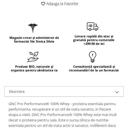
Geluri de duș
L-Carnitina
Adauga la Favorite
Scruburi
L-Glutamina
Protecție Solară
Lecitina
Creme SPF față
Maca
Creme SPF corp
Livrare rapidă din stoc și
Magazin creat și administrat de
Magneziu
gratuită pentru comenzile
Spray SPF
farmacist Ilie Stoica Silvia
>299.90 de lei
Miere de Manuka
Uleiuri bronzare
After Sun
MSM
Acceleratoare bronz
Multivitamine
Produse BIO, naturale și
Consultanță specializată și
organice pentru sănătatea ta
recomandări de la un farmacist
Igienă Personală
Omega
Deodorante
Palmier pitic
Mâini și Unghii
Descriere
Probiotice
Creme mâini
Proteine din zer (Whey Protein)
GNC Pro Performance® 100% Whey - proteina esentiala pentru
Tratamente unghii
performanta, recuperare si un stil de viata sanatos, in fiecare
Quercetin
Cosmetice coreene
etapa a vietii. GNC Pro Performance® 100% Whey este mai mult
Resveratrol
decat o proteina pentru sala. Este o sursa zilnica de nutritie
Beauty of Joseon
esentiala pentru un stil de viata activ si sanatos. Indiferent daca
Scortisoara
PETITFEE