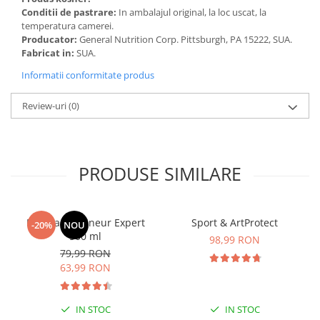
Conditii de pastrare:
In ambalajul original, la loc uscat, la
temperatura camerei.
Producator:
General Nutrition Corp. Pittsburgh, PA 15222, SUA.
Fabricat in:
SUA.
Informatii conformitate produs
Review-uri
(0)
PRODUSE SIMILARE
Manhaē Draineur Expert
Sport & ArtProtect
-20%
NOU
500 ml
98,99 RON
79,99 RON
63,99 RON
IN STOC
IN STOC