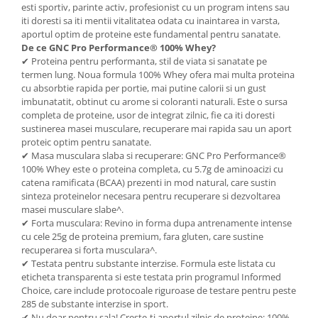
esti sportiv, parinte activ, profesionist cu un program intens sau
Mary & May
Seleniu
iti doresti sa iti mentii vitalitatea odata cu inaintarea in varsta,
aportul optim de proteine este fundamental pentru sanatate.
COSRX
Seminte de in
De ce GNC Pro Performance® 100% Whey?
BIODANCE
✔ Proteina pentru performanta, stil de viata si sanatate pe
Silimarina
OOTD
termen lung. Noua formula 100% Whey ofera mai multa proteina
Spirulina
cu absorbtie rapida per portie, mai putine calorii si un gust
Cettua
imbunatatit, obtinut cu arome si coloranti naturali. Este o sursa
Ulei de cocos
Haruharu Wonder
completa de proteine, usor de integrat zilnic, fie ca iti doresti
Medicube
sustinerea masei musculare, recuperare mai rapida sau un aport
Ulei de peste
proteic optim pentru sanatate.
ARIUL
Ulei MCT
✔ Masa musculara slaba si recuperare: GNC Pro Performance®
Dr. Althea
100% Whey este o proteina completa, cu 5.7g de aminoacizi cu
Vitamina A
catena ramificata (BCAA) prezenti in mod natural, care sustin
DELLA BORN
sinteza proteinelor necesara pentru recuperare si dezvoltarea
Vitamina B
masei musculare slabe^.
Vitamina C
✔ Forta musculara: Revino in forma dupa antrenamente intense
cu cele 25g de proteina premium, fara gluten, care sustine
Vitamina D
recuperarea si forta musculara^.
Vitamina E
✔ Testata pentru substante interzise. Formula este listata cu
eticheta transparenta si este testata prin programul Informed
Vitamina K
Choice, care include protocoale riguroase de testare pentru peste
285 de substante interzise in sport.
Zinc
✔ Nu doar pentru sala! Creste-ti aportul zilnic de proteine: 100%