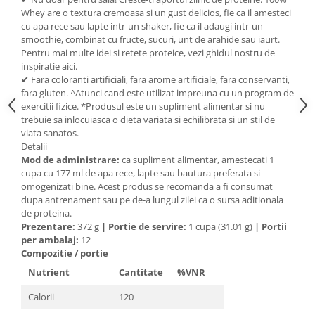
Cătină
Whey are o textura cremoasa si un gust delicios, fie ca il amesteci
cu apa rece sau lapte intr-un shaker, fie ca il adaugi intr-un
Chlorella
smoothie, combinat cu fructe, sucuri, unt de arahide sau iaurt.
Pentru mai multe idei si retete proteice, vezi ghidul nostru de
Colina
inspiratie aici.
Electroliti
✔ Fara coloranti artificiali, fara arome artificiale, fara conservanti,
fara gluten. ^Atunci cand este utilizat impreuna cu un program de
Produse Apicole
exercitii fizice. *Produsul este un supliment alimentar si nu
Cacao
trebuie sa inlocuiasca o dieta variata si echilibrata si un stil de
viata sanatos.
Detalii
Mod de administrare:
ca supliment alimentar, amestecati 1
cupa cu 177 ml de apa rece, lapte sau bautura preferata si
omogenizati bine. Acest produs se recomanda a fi consumat
dupa antrenament sau pe de-a lungul zilei ca o sursa aditionala
de proteina.
Prezentare:
372 g
|
Portie de servire:
1 cupa (31.01 g)
|
Portii
per ambalaj:
12
Compozitie / portie
Nutrient
Cantitate
%VNR
Calorii
120