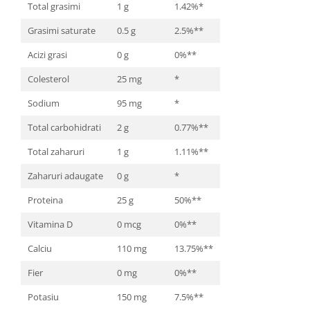
Total grasimi
1 g
1.42%*
Grasimi saturate
0.5 g
2.5%**
Acizi grasi
0 g
0%**
Colesterol
25 mg
*
Sodium
95 mg
*
Total carbohidrati
2 g
0.77%**
Total zaharuri
1 g
1.11%**
Zaharuri adaugate
0 g
*
Proteina
25 g
50%**
Vitamina D
0 mcg
0%**
Calciu
110 mg
13.75%**
Fier
0 mg
0%**
Potasiu
150 mg
7.5%**