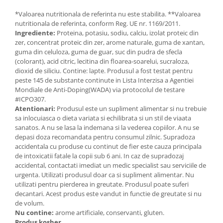
*Valoarea nutritionala de referinta nu este stabilita. **Valoarea
nutritionala de referinta, conform Reg. UE nr. 1169/2011.
Ingrediente:
Proteina, potasiu, sodiu, calciu, izolat proteic din
zer, concentrat proteic din zer, arome naturale, guma de xantan,
guma din celuloza, guma de guar, suc din pudra de sfecla
(colorant), acid citric, lecitina din floarea-soarelui, sucraloza,
dioxid de siliciu. Contine: lapte. Produsul a fost testat pentru
peste 145 de substante continute in Lista Interzisa a Agentiei
Mondiale de Anti-Doping(WADA) via protocolul de testare
#ICPO307.
Atentionari:
Produsul este un supliment alimentar si nu trebuie
sa inlocuiasca o dieta variata si echilibrata si un stil de viaata
sanatos. A nu se lasa la indemana si la vederea copiilor. A nu se
depasi doza recomandata pentru consumul zilnic. Supradoza
accidentala cu produse cu continut de fier este cauza principala
de intoxicatii fatale la copii sub 6 ani. In caz de supradozaj
accidental, contactati imediat un medic specialist sau serviciile de
urgenta. Utilizati produsul doar ca si supliment alimentar. Nu
utilizati pentru pierderea in greutate. Produsul poate suferi
decantari. Acest produs este vandut in functie de greutate si nu
de volum.
Nu contine:
arome artificiale, conservanti, gluten.
Produs kosher.