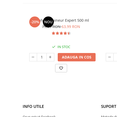
Manhaē Draineur Expert 500 ml
-20%
NOU
79,99 RON
63,99 RON
IN STOC
ADAUGA IN COS
INFO UTILE
SUPORT 
Grup privat facebook
Metode de