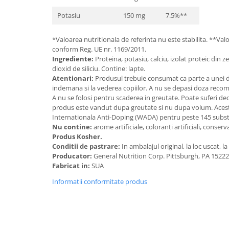
Potasiu
150 mg
7.5%**
*Valoarea nutritionala de referinta nu este stabilita. **Valo
conform Reg. UE nr. 1169/2011.
Ingrediente:
Proteina, potasiu, calciu, izolat proteic din z
dioxid de siliciu. Contine: lapte.
Atentionari:
Produsul trebuie consumat ca parte a unei die
indemana si la vederea copiilor. A nu se depasi doza reco
A nu se folosi pentru scaderea in greutate. Poate suferi de
produs este vandut dupa greutate si nu dupa volum. Acest
Internationala Anti-Doping (WADA) pentru peste 145 substa
Nu contine:
arome artificiale, coloranti artificiali, conserv
Produs Kosher.
Conditii de pastrare:
In ambalajul original, la loc uscat, 
Producator:
General Nutrition Corp. Pittsburgh, PA 15222
Fabricat in:
SUA
Informatii conformitate produs