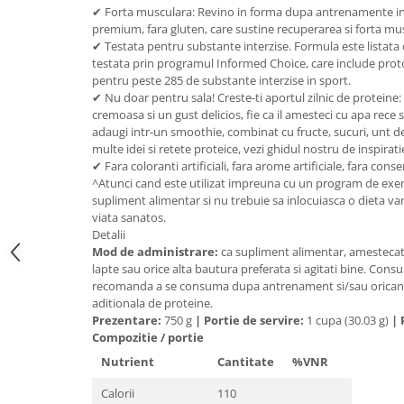
✔ Forta musculara: Revino in forma dupa antrenamente in
Mary & May
Seleniu
premium, fara gluten, care sustine recuperarea si forta mu
COSRX
✔ Testata pentru substante interzise. Formula este listata 
Seminte de in
testata prin programul Informed Choice, care include prot
BIODANCE
pentru peste 285 de substante interzise in sport.
Silimarina
OOTD
✔ Nu doar pentru sala! Creste-ti aportul zilnic de protein
Spirulina
cremoasa si un gust delicios, fie ca il amesteci cu apa rece sa
Cettua
adaugi intr-un smoothie, combinat cu fructe, sucuri, unt d
Ulei de cocos
Haruharu Wonder
multe idei si retete proteice, vezi ghidul nostru de inspiratie
Medicube
Ulei de peste
✔ Fara coloranti artificiali, fara arome artificiale, fara conse
^Atunci cand este utilizat impreuna cu un program de exerci
ARIUL
Ulei MCT
supliment alimentar si nu trebuie sa inlocuiasca o dieta varia
Dr. Althea
viata sanatos.
Vitamina A
DELLA BORN
Detalii
Vitamina B
Mod de administrare:
ca supliment alimentar, amestecati
lapte sau orice alta bautura preferata si agitati bine. Consum
Vitamina C
recomanda a se consuma dupa antrenament si/sau oricand 
aditionala de proteine.
Vitamina D
Prezentare:
750 g
|
Portie de servire:
1 cupa (30.03 g)
|
Vitamina E
Compozitie / portie
Vitamina K
Nutrient
Cantitate
%VNR
Zinc
Calorii
110