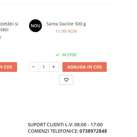
etății și
Sarea Dacilor 500 g
BIMBI FOR
NOU
-20%
tății
imunitat
11,99 RON
N
8
IN STOC
N COS
ADAUGA IN COS
SUPORT CLIENTI
L-V: 08:00 - 17:00
COMENZI TELEFONICE:
0738972848