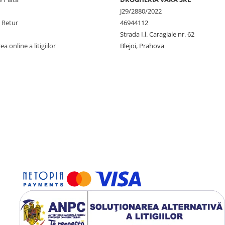
J29/2880/2022
e Retur
46944112
Strada I.l. Caragiale nr. 62
a online a litigiilor
Blejoi, Prahova