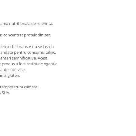
area nutritionala de referinta,
er, concentrat proteic din zer,
te echilibrate. A nu se lasa la
mandata pentru consumul zilnic.
cantari semnificative. Acest
 produs a fost testat de Agentia
nte interzise.
anti, gluten.
la temperatura camerei.
, SUA.