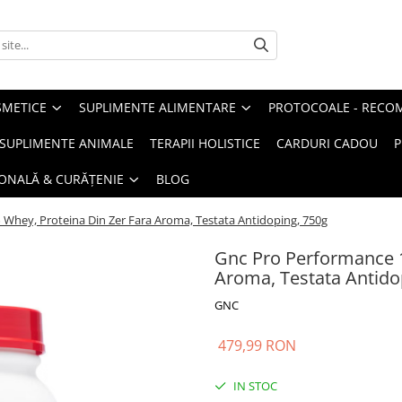
METICE
SUPLIMENTE ALIMENTARE
PROTOCOALE - RECO
I SUPLIMENTE ANIMALE
TERAPII HOLISTICE
CARDURI CADOU
P
SONALĂ & CURĂȚENIE
BLOG
Whey, Proteina Din Zer Fara Aroma, Testata Antidoping, 750g
Gnc Pro Performance 1
Aroma, Testata Antido
GNC
479,99 RON
IN STOC