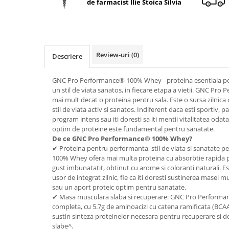
de farmacist Ilie Stoica Silvia
Geluri de duș
L-Carnitina
Scruburi
L-Glutamina
Protecție Solară
Lecitina
Creme SPF față
Maca
Review-uri
(0)
Descriere
Creme SPF corp
Magneziu
Spray SPF
GNC Pro Performance® 100% Whey - proteina esentiala pe
Miere de Manuka
Uleiuri bronzare
un stil de viata sanatos, in fiecare etapa a vietii. GNC P
mai mult decat o proteina pentru sala. Este o sursa zilnica 
After Sun
MSM
stil de viata activ si sanatos. Indiferent daca esti sportiv, p
Acceleratoare bronz
Multivitamine
program intens sau iti doresti sa iti mentii vitalitatea odata
Igienă Personală
optim de proteine este fundamental pentru sanatate.
Omega
De ce GNC Pro Performance® 100% Whey?
Deodorante
✔ Proteina pentru performanta, stil de viata si sanatate 
Palmier pitic
Mâini și Unghii
100% Whey ofera mai multa proteina cu absorbtie rapida per
Probiotice
gust imbunatatit, obtinut cu arome si coloranti naturali. E
Creme mâini
usor de integrat zilnic, fie ca iti doresti sustinerea masei
Proteine din zer (Whey Protein)
Tratamente unghii
sau un aport proteic optim pentru sanatate.
Quercetin
✔ Masa musculara slaba si recuperare: GNC Pro Performa
Cosmetice coreene
completa, cu 5.7g de aminoacizi cu catena ramificata (BCAA
Resveratrol
Beauty of Joseon
sustin sinteza proteinelor necesara pentru recuperare si 
slabe^.
Scortisoara
PETITFEE