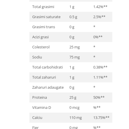
Cătină
Total grasimi
1 g
1.42%**
Chlorella
Grasimi saturate
0.5 g
2.5%**
Colina
Grasimi trans
0 g
*
Electroliti
Acizi grasi
0 g
0%**
Produse Apicole
Colesterol
25 mg
*
Cacao
Sodiu
75 mg
*
Total carbohidrati
1 g
0.38%**
Total zaharuri
1 g
1.11%**
Zaharuri adaugate
0 g
*
Proteina
25 g
50%**
Vitamina D
0 mcg
%**
Calciu
110 mg
13.75%**
Fier
0 mg
%**