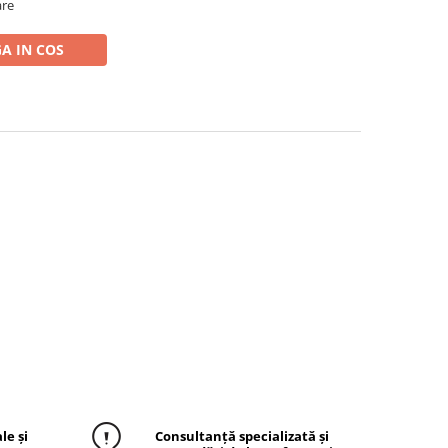
are
A IN COS
le și
Consultanță specializată și