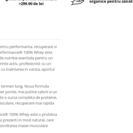
organice pentru sănăt
>299.90 de lei
ntru performanta, recuperare si
ro Performance® 100% Whey este
de nutritie esentiala pentru un
arinte activ, profesionist cu un
 cu inaintarea in varsta, aportul
pe termen lung. Noua formula
 portie, mai putine calorii si un
ste o sursa completa de proteine,
 musculare, recuperare mai rapida
nce® 100% Whey este o proteina
) prezenti in mod natural, care
dezvoltarea masei musculare