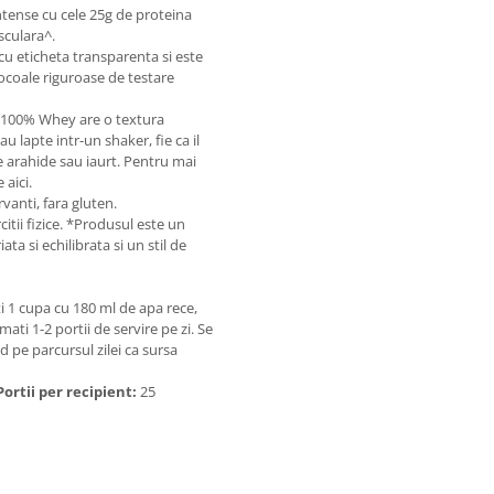
tense cu cele 25g de proteina
sculara^.
cu eticheta transparenta si este
ocoale riguroase de testare
e: 100% Whey are o textura
u lapte intr-un shaker, fie ca il
e arahide sau iaurt. Pentru mai
 aici.
rvanti, fara gluten.
tii fizice. *Produsul este un
ta si echilibrata si un stil de
 1 cupa cu 180 ml de apa rece,
ati 1-2 portii de servire pe zi. Se
pe parcursul zilei ca sursa
Portii per recipient:
25