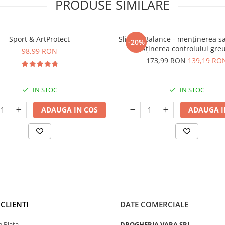
PRODUSE SIMILARE
Sport & ArtProtect
SlimProBalance - menținerea sați
-20%
susținerea controlului greu
98,99 RON
173,99 RON
139,19 RO
IN STOC
IN STOC
ADAUGA IN COS
ADAUGA I
CLIENTI
DATE COMERCIALE
 Plata
DROGHERIA VARA SRL