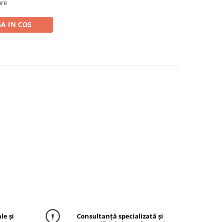
are
A IN COS
le și
Consultanță specializată și