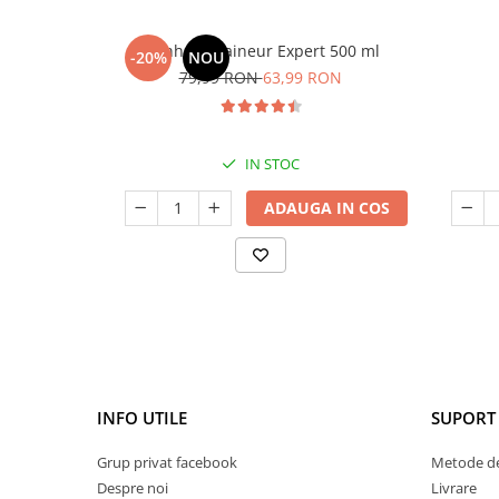
Manhaē Draineur Expert 500 ml
-20%
NOU
79,99 RON
63,99 RON
IN STOC
ADAUGA IN COS
INFO UTILE
SUPORT 
Grup privat facebook
Metode de
Despre noi
Livrare