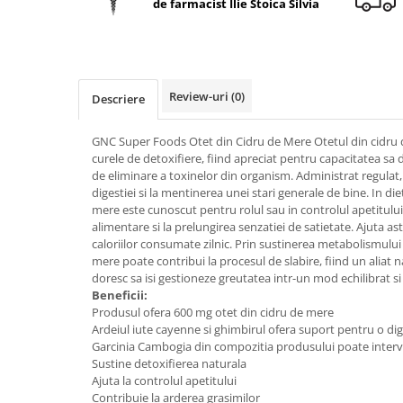
de farmacist Ilie Stoica Silvia
Geluri de duș
L-Carnitina
Scruburi
L-Glutamina
Protecție Solară
Lecitina
Creme SPF față
Maca
Review-uri
(0)
Descriere
Creme SPF corp
Magneziu
Spray SPF
GNC Super Foods Otet din Cidru de Mere Otetul din cidru de
Miere de Manuka
Uleiuri bronzare
curele de detoxifiere, fiind apreciat pentru capacitatea sa 
de eliminare a toxinelor din organism. Administrat regulat, 
After Sun
MSM
digestiei si la mentinerea unei stari generale de bine. In die
Acceleratoare bronz
Multivitamine
mere este cunoscut pentru rolul sau in controlul apetitului
Igienă Personală
alimentare si la prelungirea senzatiei de satietate. Ajuta as
Omega
caloriilor consumate zilnic. Prin sustinerea metabolismului s
Deodorante
mere poate contribui la procesul de slabire, fiind un aliat 
Palmier pitic
Mâini și Unghii
doresc sa isi gestioneze greutatea intr-un mod echilibrat si
Probiotice
Beneficii:
Creme mâini
Produsul ofera 600 mg otet din cidru de mere
Proteine din zer (Whey Protein)
Tratamente unghii
Ardeiul iute cayenne si ghimbirul ofera suport pentru o di
Quercetin
Garcinia Cambogia din compozitia produsului poate interven
Cosmetice coreene
Sustine detoxifierea naturala
Resveratrol
Beauty of Joseon
Ajuta la controlul apetitului
Contribuie la arderea grasimilor
Scortisoara
PETITFEE