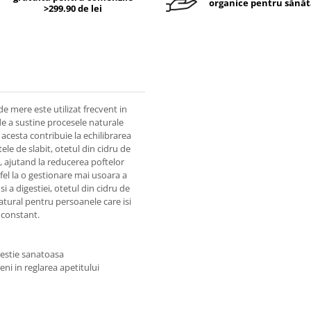
organice pentru sănăt
>299.90 de lei
 mere este utilizat frecvent in
de a sustine procesele naturale
acesta contribuie la echilibrarea
tele de slabit, otetul din cidru de
, ajutand la reducerea poftelor
tfel la o gestionare mai usoara a
i a digestiei, otetul din cidru de
natural pentru persoanele care isi
 constant.
gestie sanatoasa
i in reglarea apetitului