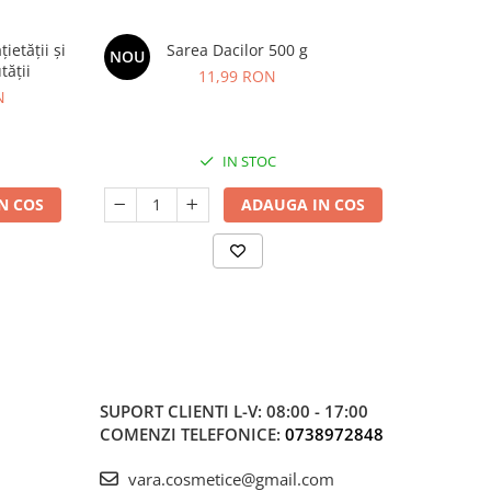
etății și
Sarea Dacilor 500 g
BIMBI FOR
NOU
-20%
tății
imunitat
11,99 RON
N
8
IN STOC
N COS
ADAUGA IN COS
SUPORT CLIENTI
L-V: 08:00 - 17:00
COMENZI TELEFONICE:
0738972848
vara.cosmetice@gmail.com