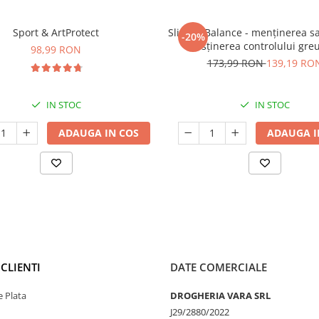
Sport & ArtProtect
SlimProBalance - menținerea sați
-20%
susținerea controlului greu
98,99 RON
173,99 RON
139,19 RO
IN STOC
IN STOC
ADAUGA IN COS
ADAUGA I
CLIENTI
DATE COMERCIALE
 Plata
DROGHERIA VARA SRL
J29/2880/2022