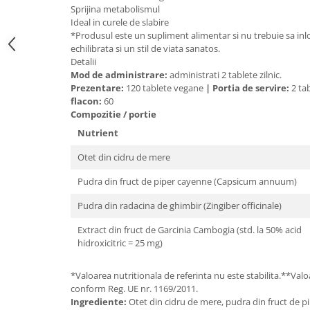
Sprijina metabolismul
Mary & May
Seleniu
Ideal in curele de slabire
COSRX
*Produsul este un supliment alimentar si nu trebuie sa inlo
Seminte de in
echilibrata si un stil de viata sanatos.
BIODANCE
Detalii
Silimarina
OOTD
Mod de administrare:
administrati 2 tablete zilnic.
Spirulina
Prezentare:
120 tablete vegane
|
Portia de servire:
2 ta
Cettua
flacon:
60
Ulei de cocos
Haruharu Wonder
Compozitie / portie
Medicube
Ulei de peste
Nutrient
ARIUL
Ulei MCT
Otet din cidru de mere
Dr. Althea
Vitamina A
DELLA BORN
Pudra din fruct de piper cayenne (Capsicum annuum)
Vitamina B
Pudra din radacina de ghimbir (Zingiber officinale)
Vitamina C
Extract din fruct de Garcinia Cambogia (std. la 50% acid
Vitamina D
hidroxicitric = 25 mg)
Vitamina E
*Valoarea nutritionala de referinta nu este stabilita.**Valo
Vitamina K
conform Reg. UE nr. 1169/2011.
Zinc
Ingrediente:
Otet din cidru de mere, pudra din fruct de 