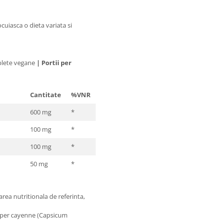
cuiasca o dieta variata si
blete vegane
|
Portii per
Cantitate
%VNR
600 mg
*
100 mg
*
100 mg
*
50 mg
*
area nutritionala de referinta,
piper cayenne (Capsicum