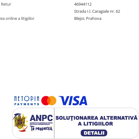
e Retur
46944112
Strada I.l. Caragiale nr. 62
a online a litigiilor
Blejoi, Prahova