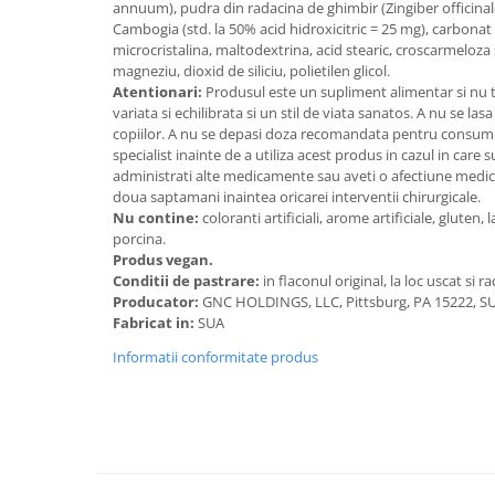
annuum), pudra din radacina de ghimbir (Zingiber officinale
Cătină
Cambogia (std. la 50% acid hidroxicitric = 25 mg), carbonat 
microcristalina, maltodextrina, acid stearic, croscarmeloza
Chlorella
magneziu, dioxid de siliciu, polietilen glicol.
Colina
Atentionari:
Produsul este un supliment alimentar si nu t
variata si echilibrata si un stil de viata sanatos. A nu se la
Electroliti
copiilor. A nu se depasi doza recomandata pentru consumul
Produse Apicole
specialist inainte de a utiliza acest produs in cazul in care s
administrati alte medicamente sau aveti o afectiune medic
Cacao
doua saptamani inaintea oricarei interventii chirurgicale.
Nu contine:
coloranti artificiali, arome artificiale, gluten,
porcina.
Produs vegan.
Conditii de pastrare:
in flaconul original, la loc uscat si r
Producator:
GNC HOLDINGS, LLC, Pittsburg, PA 15222, S
Fabricat in:
SUA
Informatii conformitate produs