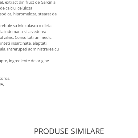
), extract din fruct de Garcinia
de calciu, celuloza
 sodica, hipromeloza, stearat de
rebuie sa inlocuiasca o dieta
sa la indemana si la vederea
 zilnic. Consultati un medic
unteti insarcinata, alaptati,
ala. Intrerupeti administrarea cu
 lapte, ingrediente de origine
acoros.
UA.
PRODUSE SIMILARE