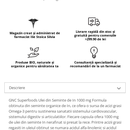
Geluri de duș
L-Carnitina
Scruburi
L-Glutamina
Protecție Solară
Lecitina
Creme SPF față
Maca
Livrare rapidă din stoc și
Magazin creat și administrat de
Creme SPF corp
gratuită pentru comenzile
farmacist Ilie Stoica Silvia
Magneziu
>299.90 de lei
Spray SPF
Miere de Manuka
Uleiuri bronzare
After Sun
MSM
Produse BIO, naturale și
Consultanță specializată și
Acceleratoare bronz
Multivitamine
organice pentru sănătatea ta
recomandări de la un farmacist
Igienă Personală
Omega
Deodorante
Palmier pitic
Descriere
Mâini și Unghii
Probiotice
Creme mâini
GNC Superfoods Ulei din Seminte de In 1000 mg Formula
Proteine din zer (Whey Protein)
Tratamente unghii
obtinuta din seminte organice de In, ce ofera o sursa de acizi grasi
Omega-3 pentru sustinerea sanatatii sistemului cardiovascular,
Quercetin
Cosmetice coreene
sistemului digestiv si articulatiilor. Fiecare capsula ofera 1000 mg
Resveratrol
Beauty of Joseon
de ulei din seminte In nerafinat si presat la rece. Printre acizii grasi
regasiti in uleiul obtinut se numara acidul alfa-linolenic si acidul
Scortisoara
PETITFEE