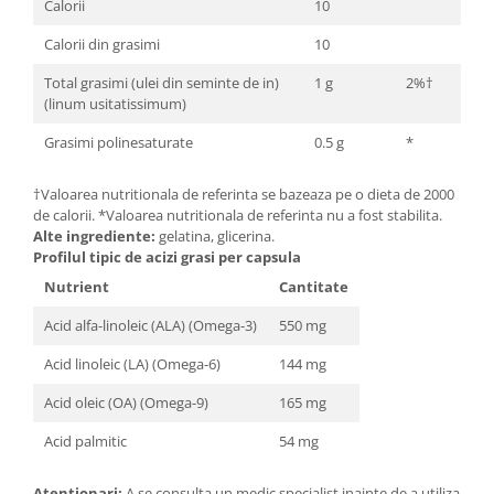
Calorii
10
Cătină
Calorii din grasimi
10
Chlorella
Total grasimi (ulei din seminte de in)
1 g
2%†
Colina
(linum usitatissimum)
Electroliti
Grasimi polinesaturate
0.5 g
*
Produse Apicole
Cacao
†Valoarea nutritionala de referinta se bazeaza pe o dieta de 2000
de calorii. *Valoarea nutritionala de referinta nu a fost stabilita.
Alte ingrediente:
gelatina, glicerina.
Profilul tipic de acizi grasi per capsula
Nutrient
Cantitate
Acid alfa-linoleic (ALA) (Omega-3)
550 mg
Acid linoleic (LA) (Omega-6)
144 mg
Acid oleic (OA) (Omega-9)
165 mg
Acid palmitic
54 mg
Atentionari:
A se consulta un medic specialist inainte de a utiliza