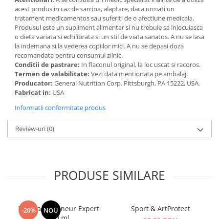
acest produs in caz de sarcina, alaptare, daca urmati un
tratament medicamentos sau suferiti de o afectiune medicala.
Produsul este un supliment alimentar si nu trebuie sa inlocuiasca
o dieta variata si echilibrata si un stil de viata sanatos. A nu se lasa
la indemana si la vederea copiilor mici. A nu se depasi doza
recomandata pentru consumul zilnic.
Conditii de pastrare:
In flaconul original, la loc uscat si racoros.
Termen de valabilitate:
Vezi data mentionata pe ambalaj.
Producator:
General Nutrition Corp. Pittsburgh, PA 15222, USA.
Fabricat in:
USA
Informatii conformitate produs
Review-uri
(0)
PRODUSE SIMILARE
Manhaē Draineur Expert
Sport & ArtProtect
-20%
NOU
500 ml