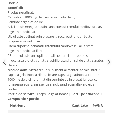
linoleic.
Mary & May
Seleniu
Beneficii:
Produs nerafinat.
COSRX
Seminte de in
Capsule cu 1000 mg de ulei din seminte de In;
BIODANCE
Seminte organice de In;
Silimarina
OOTD
Acizii grasi Omega-3 sustin sanatatea sistemului cardiovascular,
Spirulina
digestiv si articular;
Cettua
Uleiul este obtinut prin presare la rece, pastrandu-i toate
Ulei de cocos
Haruharu Wonder
proprietatile nutritive;
Medicube
Ofera suport al sanatatii sistemului cardiovascular, sistemului
Ulei de peste
digestiv si articulatiilor;
ARIUL
Ulei MCT
*Produsul este un supliment alimentar si nu trebuie sa
Dr. Althea
inlocuiasca o dieta variata si echilibrata si un stil de viata sanatos.
Vitamina A
Detalii
DELLA BORN
Vitamina B
Mod de administrare:
Ca supliment alimentar, administrati 1
capsula gelatinoasa zilnic. Fiecare capsula gelatinoasa contine
Vitamina C
1000 mg de ulei nerafinat din seminte de in presat la rece, ce
furnizeaza acizi grasi esentiali, incluzand acizii alfa-linoleic si
Vitamina D
linoleic.
Vitamina E
Portie de servire:
1 capsula gelatinoasa
|
Portii per flacon:
90
Compozitie / portie
Vitamina K
Nutrient
Cantitate
%VNR
Zinc