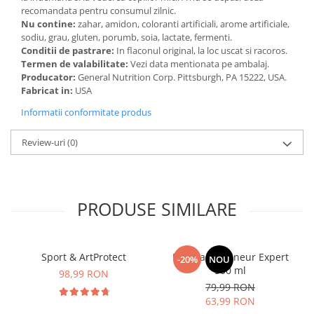
Cătină
recomandata pentru consumul zilnic.
Nu contine:
zahar, amidon, coloranti artificiali, arome artificiale,
Chlorella
sodiu, grau, gluten, porumb, soia, lactate, fermenti.
Conditii de pastrare:
In flaconul original, la loc uscat si racoros.
Colina
Termen de valabilitate:
Vezi data mentionata pe ambalaj.
Electroliti
Producator:
General Nutrition Corp. Pittsburgh, PA 15222, USA.
Fabricat in:
USA
Produse Apicole
Informatii conformitate produs
Cacao
Review-uri
(0)
PRODUSE SIMILARE
Sport & ArtProtect
Manhaē Draineur Expert
-20%
NOU
500 ml
98,99 RON
79,99 RON
63,99 RON