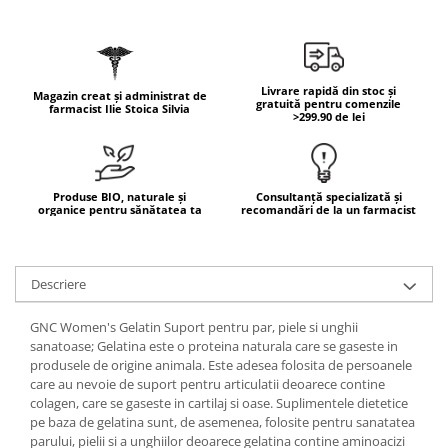
Geluri de duș
L-Carnitina
Scruburi
L-Glutamina
Protecție Solară
Lecitina
Livrare rapidă din stoc și
Creme SPF față
Magazin creat și administrat de
Maca
gratuită pentru comenzile
farmacist Ilie Stoica Silvia
>299.90 de lei
Creme SPF corp
Magneziu
Spray SPF
Miere de Manuka
Uleiuri bronzare
After Sun
MSM
Produse BIO, naturale și
Consultanță specializată și
organice pentru sănătatea ta
recomandări de la un farmacist
Acceleratoare bronz
Multivitamine
Igienă Personală
Omega
Deodorante
Descriere
Palmier pitic
Mâini și Unghii
Probiotice
GNC Women's Gelatin Suport pentru par, piele si unghii
Creme mâini
sanatoase; Gelatina este o proteina naturala care se gaseste in
Proteine din zer (Whey Protein)
Tratamente unghii
produsele de origine animala. Este adesea folosita de persoanele
Quercetin
care au nevoie de suport pentru articulatii deoarece contine
Cosmetice coreene
colagen, care se gaseste in cartilaj si oase. Suplimentele dietetice
Resveratrol
Beauty of Joseon
pe baza de gelatina sunt, de asemenea, folosite pentru sanatatea
parului, pielii si a unghiilor deoarece gelatina contine aminoacizi
Scortisoara
PETITFEE