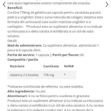
care ajuta regenerarea acestor componente ale corpului.
Mary & May
Seleniu
Beneficii:
Contine 778mg de gelatina pe capsula pentru sanatatea parului,
COSRX
Seminte de in
pielii si a unghiilor; Este o sursa naturala de colagen; Gelatina este
BIODANCE
formata din aminoacizi care sustin matricea unghiilor si a
Silimarina
OOTD
cartilajelor. *Produsul este un supliment alimentar si nu trebuie
Spirulina
sa inlocuiasca o dieta variata si echilibrata si un stil de viata
Cettua
sanatos.
Ulei de cocos
Haruharu Wonder
Detalii
Medicube
Mod de administrare:
Ca supliment alimentar, administrati 1
Ulei de peste
pana la 6 capsule zilnic.
ARIUL
Ulei MCT
Portie de servire:
1 capsula
|
Portii per flacon:
60
Dr. Althea
Compozitie / portie
Vitamina A
DELLA BORN
Nutrient
Cantitate
%VNR
Vitamina B
Gelatina (12 boabe)
778 mg
*
Vitamina C
Vitamina D
*Valoarea nutritionala de referinta nu este stabilita.
Alte ingrediente:
nu are.
Vitamina E
Atentionari:
A nu se folosi pentru scaderea in greutate.
Vitamina K
Produsul este un supliment alimentar si nu trebuie sa inlocuiasca
o dieta variata si echilibrata si un stil de viata sanatos. A nu se lasa
Zinc
la indemana si la vederea copiilor mici. A nu se depasi doza