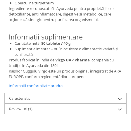
Operculina turpethum
Ingrediente recunoscute în Ayurveda pentru proprietățile lor
detoxifiante, antiinflamatoare, digestive și metabolice, care
acționează sinergic pentru purificarea organismului.
Informații suplimentare
Cantitate netă:
80 tablete / 40 g
Supliment alimentar – nu înlocuiește o alimentație variată și
echilibrată
Produs fabricat în India de
Virgo UAP Pharma
, companie cu
tradiție în Ayurveda din 1894.
Kaishor Guggulu Virgo este un produs original, înregistrat de ARA
EUROPE, conform reglementărilor europene.
Informatii conformitate produs
Caracteristici
Review-uri
(1)