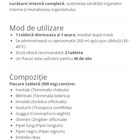
curățare internă completă
, susținerea sănătății organelor
interne și revitalizarea organismului.
Mod de utilizare
1 tabletă dimineața și 1 seara
, imediat după masă
Se administrează cu aproximativ 200 ml apă ușor călduță (35–
40°C)
Doză zilnică recomandată:
2 tablete
Un flacon este suficient pentru
40 de zile
Compoziție
Fiecare tabletă (500 mg) conține:
Haritaki (Terminalia chebula)
Bibhitaki (Terminalia belerica)
Amalaki (Emblica officinalis)
Guduchi (Tinospora cordifolia)
Guggul (Commiphora wightii)
Ghimbir (Zingiber officinale)
Piper lung (Piper longum)
Piper negru (Piper nigrum)
Embelia ribes