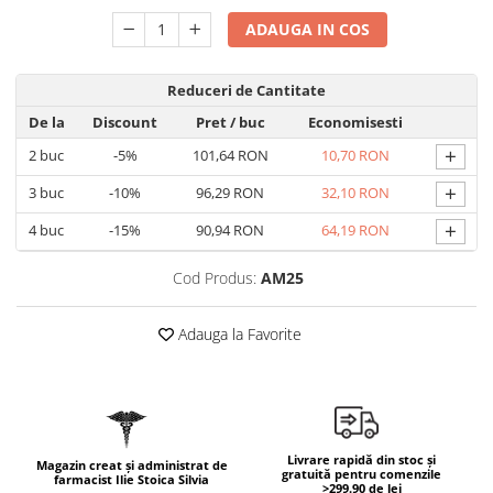
Geluri de duș
L-Carnitina
ADAUGA IN COS
Scruburi
L-Glutamina
Protecție Solară
Lecitina
Reduceri de Cantitate
Creme SPF față
Maca
De la
Discount
Pret
/ buc
Economisesti
Creme SPF corp
Magneziu
+
2
buc
-5%
101,64 RON
10,70 RON
Spray SPF
Miere de Manuka
Uleiuri bronzare
+
3
buc
-10%
96,29 RON
32,10 RON
After Sun
MSM
+
4
buc
-15%
90,94 RON
64,19 RON
Acceleratoare bronz
Multivitamine
Igienă Personală
Cod Produs:
AM25
Omega
Deodorante
Palmier pitic
Adauga la Favorite
Mâini și Unghii
Probiotice
Creme mâini
Proteine din zer (Whey Protein)
Tratamente unghii
Quercetin
Cosmetice coreene
Resveratrol
Livrare rapidă din stoc și
Beauty of Joseon
Magazin creat și administrat de
gratuită pentru comenzile
farmacist Ilie Stoica Silvia
>299.90 de lei
Scortisoara
PETITFEE