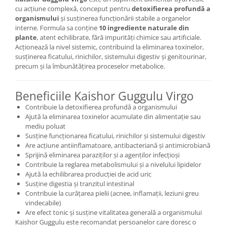
cu acțiune complexă, conceput pentru
detoxifierea profundă a
organismului
și susținerea funcționării stabile a organelor
interne. Formula sa conține
10 ingrediente naturale din
plante
, atent echilibrate, fără impurități chimice sau artificiale.
Acționează la nivel sistemic, contribuind la eliminarea toxinelor,
susținerea ficatului, rinichilor, sistemului digestiv și genitourinar,
precum și la îmbunătățirea proceselor metabolice.
Beneficiile Kaishor Guggulu Virgo
Contribuie la detoxifierea profundă a organismului
Ajută la eliminarea toxinelor acumulate din alimentație sau
mediu poluat
Susține funcționarea ficatului, rinichilor și sistemului digestiv
Are acțiune antiinflamatoare, antibacteriană și antimicrobiană
Sprijină eliminarea paraziților și a agenților infecțioși
Contribuie la reglarea metabolismului și a nivelului lipidelor
Ajută la echilibrarea producției de acid uric
Susține digestia și tranzitul intestinal
Contribuie la curățarea pielii (acnee, inflamații, leziuni greu
vindecabile)
Are efect tonic și susține vitalitatea generală a organismului
Kaishor Guggulu este recomandat persoanelor care doresc o