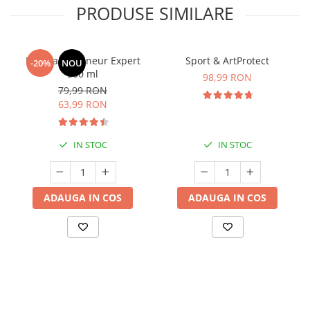
PRODUSE SIMILARE
Manhaē Draineur Expert
Sport & ArtProtect
-20%
NOU
500 ml
98,99 RON
79,99 RON
63,99 RON
IN STOC
IN STOC
ADAUGA IN COS
ADAUGA IN COS