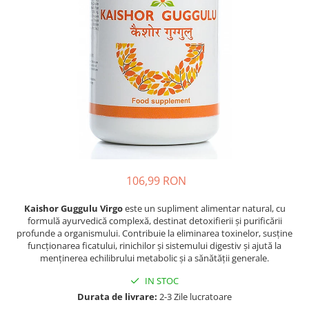
Oase & dinți
Îngrijirea Tenului
Colagen
Zinc Bisglicinat
Piele, păr & unghii
Creme de față
Creatina
Tranzit intestinal
Seruri
Crom
Creme cu SPF
Colesterol & tensiune
Demachiante
Curcumin (Turmeric)
Sănătatea copiilor
Geluri de curățare
Enzime
Performanta sportiva
Ape micelare
Fibre
Sanatate Orala
Tonere
Fier
Alergii
Măști pentru față
Garcinia
Exfoliante
Anti Intepaturi
106,99 RON
Creme pentru ochi
Ghimbir
Balsam buze
Kaishor Guggulu Virgo
este un supliment alimentar natural, cu
Ginkgo biloba
formulă ayurvedică complexă, destinat detoxifierii și purificării
Îngrijirea Corpului
Ginseng
profunde a organismului. Contribuie la eliminarea toxinelor, susține
Creme de corp
funcționarea ficatului, rinichilor și sistemului digestiv și ajută la
Glucozamina
menținerea echilibrului metabolic și a sănătății generale.
Loțiuni
Glutation
Unturi de corp
IN STOC
L-Arginina
Durata de livrare:
2-3 Zile lucratoare
Uleiuri de corp