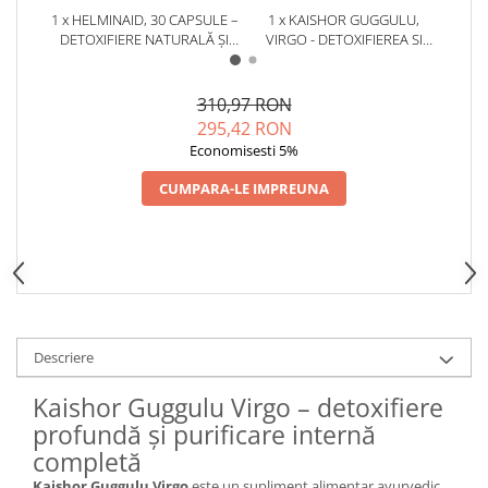
Cătină
1 x HELMINAID, 30 CAPSULE –
1 x KAISHOR GUGGULU,
1 x C
DETOXIFIERE NATURALĂ ȘI
VIRGO - DETOXIFIEREA SI
– DE
Chlorella
SĂNĂTATEA TRACTULUI
PURIFICAREA CORPULUI.
SU
DIGESTIV
80PAST, 500MG
Colina
310,97 RON
Electroliti
295,42 RON
Economisesti 5%
Produse Apicole
Cacao
CUMPARA-LE IMPREUNA
Descriere
Kaishor Guggulu Virgo – detoxifiere
profundă și purificare internă
completă
Kaishor Guggulu Virgo
este un supliment alimentar ayurvedic