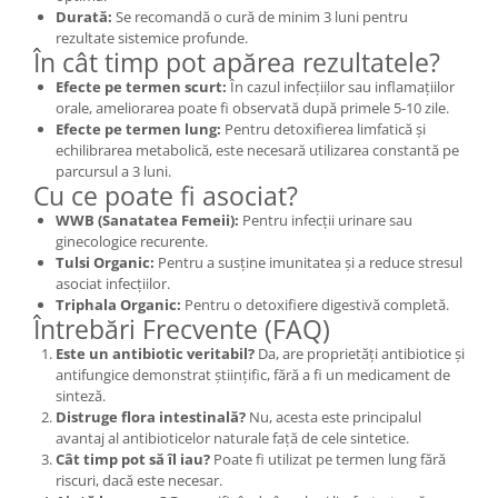
Durată:
Se recomandă o cură de minim 3 luni pentru
rezultate sistemice profunde.
În cât timp pot apărea rezultatele?
Efecte pe termen scurt:
În cazul infecțiilor sau inflamațiilor
orale, ameliorarea poate fi observată după primele 5-10 zile.
Efecte pe termen lung:
Pentru detoxifierea limfatică și
echilibrarea metabolică, este necesară utilizarea constantă pe
parcursul a 3 luni.
Cu ce poate fi asociat?
WWB (Sanatatea Femeii):
Pentru infecții urinare sau
ginecologice recurente.
Tulsi Organic:
Pentru a susține imunitatea și a reduce stresul
asociat infecțiilor.
Triphala Organic:
Pentru o detoxifiere digestivă completă.
Întrebări Frecvente (FAQ)
Este un antibiotic veritabil?
Da, are proprietăți antibiotice și
antifungice demonstrat științific, fără a fi un medicament de
sinteză.
Distruge flora intestinală?
Nu, acesta este principalul
avantaj al antibioticelor naturale față de cele sintetice.
Cât timp pot să îl iau?
Poate fi utilizat pe termen lung fără
riscuri, dacă este necesar.