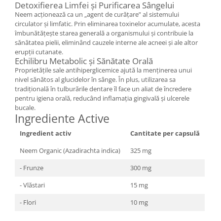
Detoxifierea Limfei și Purificarea Sângelui
Neem acționează ca un „agent de curățare” al sistemului
circulator și limfatic. Prin eliminarea toxinelor acumulate, acesta
îmbunătățește starea generală a organismului și contribuie la
sănătatea pielii, eliminând cauzele interne ale acneei și ale altor
erupții cutanate.
Echilibru Metabolic și Sănătate Orală
Proprietățile sale antihiperglicemice ajută la menținerea unui
nivel sănătos al glucidelor în sânge. În plus, utilizarea sa
tradițională în tulburările dentare îl face un aliat de încredere
pentru igiena orală, reducând inflamația gingivală și ulcerele
bucale.
Ingrediente Active
Ingredient activ
Cantitate per capsulă
Neem Organic (Azadirachta indica)
325 mg
- Frunze
300 mg
- Vlăstari
15 mg
- Flori
10 mg