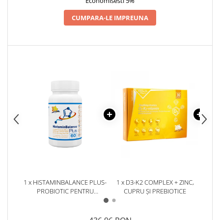
Economisesti 5%
CUMPARA-LE IMPREUNA
1 x HISTAMINBALANCE PLUS-
1 x D3-K2 COMPLEX + ZINC,
1 
PROBIOTIC PENTRU
CUPRU ȘI PREBIOTICE
CAP
HISTAMINĂ, MICROBIOM ȘI
ANT
SUSȚINEREA ECHILIBRULUI
INTESTINAL- 60 CAPSULE