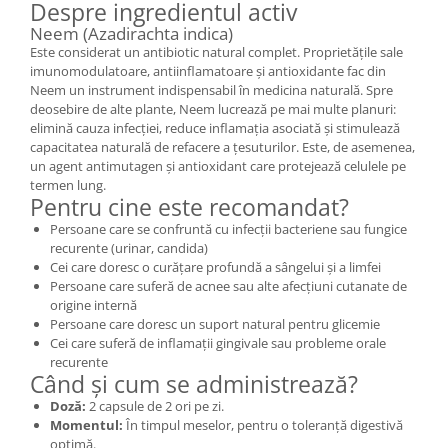
Despre ingredientul activ
Neem (Azadirachta indica)
Este considerat un antibiotic natural complet. Proprietățile sale
imunomodulatoare, antiinflamatoare și antioxidante fac din
Neem un instrument indispensabil în medicina naturală. Spre
deosebire de alte plante, Neem lucrează pe mai multe planuri:
elimină cauza infecției, reduce inflamația asociată și stimulează
capacitatea naturală de refacere a țesuturilor. Este, de asemenea,
un agent antimutagen și antioxidant care protejează celulele pe
termen lung.
Pentru cine este recomandat?
Persoane care se confruntă cu infecții bacteriene sau fungice
recurente (urinar, candida)
Cei care doresc o curățare profundă a sângelui și a limfei
Persoane care suferă de acnee sau alte afecțiuni cutanate de
origine internă
Persoane care doresc un suport natural pentru glicemie
Cei care suferă de inflamații gingivale sau probleme orale
recurente
Când și cum se administrează?
Doză:
2 capsule de 2 ori pe zi.
Momentul:
În timpul meselor, pentru o toleranță digestivă
optimă.