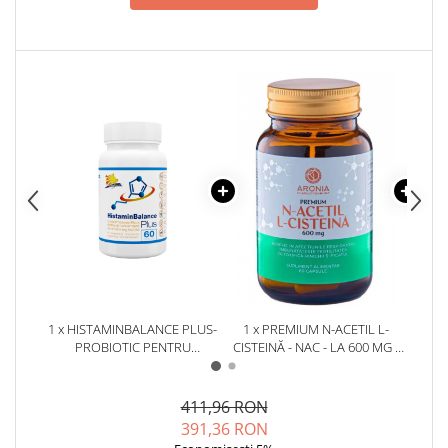
Cătină
Chlorella
Colina
Electroliti
Produse Apicole
Cacao
1 x HISTAMINBALANCE PLUS-
1 x PREMIUM N-ACETIL L-
1 
PROBIOTIC PENTRU
CISTEINĂ - NAC - LA 600 MG (
CAP
HISTAMINĂ, MICROBIOM ȘI
CAPSULE CU UN AMINOACID
ANT
SUSȚINEREA ECHILIBRULUI
ESENȚIAL PENTRU PLĂMÂNI,
INTESTINAL- 60 CAPSULE
FICAT, CREIER ȘI FERTILITATE)
411,96 RON
* 60CPS
391,36 RON