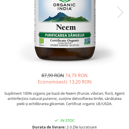
Oase & dinți
Îngrijirea Tenului
Colagen
Zinc Bisglicinat
Piele, păr & unghii
Creme de față
Creatina
Tranzit intestinal
Seruri
Crom
Creme cu SPF
Colesterol & tensiune
Demachiante
Curcumin (Turmeric)
Sănătatea copiilor
Geluri de curățare
Enzime
Performanta sportiva
Ape micelare
Fibre
Sanatate Orala
Tonere
Fier
Alergii
Măști pentru față
Garcinia
Exfoliante
Anti Intepaturi
87,99 RON
74,79 RON
Creme pentru ochi
Ghimbir
Economisesti:
13,20
RON
Balsam buze
Ginkgo biloba
Îngrijirea Corpului
Supliment 100% organic pe bază de Neem (frunze, vlăstari, flori). Agent
Ginseng
antiinfecțios natural puternic, susține detoxifierea limfei, sănătatea
Creme de corp
pielii și echilibrarea glicemiei. Certificat organic UE/USDA.
Glucozamina
Loțiuni
Glutation
Unturi de corp
IN STOC
L-Arginina
Uleiuri de corp
Durata de livrare:
2-3 Zile lucratoare