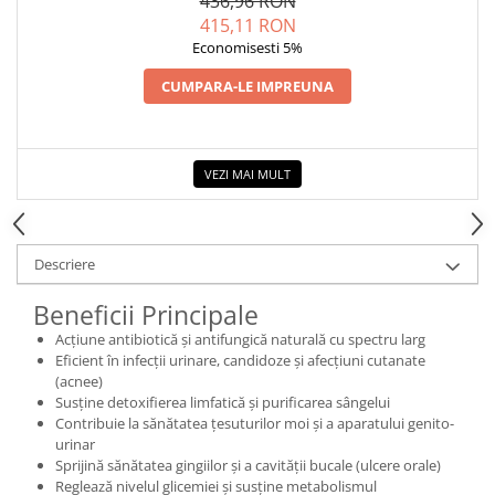
436,96 RON
415,11 RON
Economisesti 5%
CUMPARA-LE IMPREUNA
VEZI MAI MULT
Descriere
Beneficii Principale
Acțiune antibiotică și antifungică naturală cu spectru larg
Eficient în infecții urinare, candidoze și afecțiuni cutanate
(acnee)
Susține detoxifierea limfatică și purificarea sângelui
Contribuie la sănătatea țesuturilor moi și a aparatului genito-
urinar
Sprijină sănătatea gingiilor și a cavității bucale (ulcere orale)
Reglează nivelul glicemiei și susține metabolismul