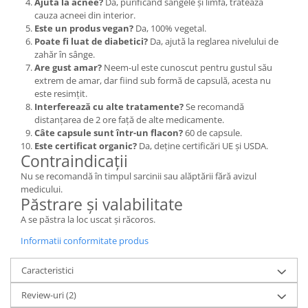
Ajută la acnee?
Da, purificând sângele și limfa, tratează
cauza acneei din interior.
Este un produs vegan?
Da, 100% vegetal.
Poate fi luat de diabetici?
Da, ajută la reglarea nivelului de
zahăr în sânge.
Are gust amar?
Neem-ul este cunoscut pentru gustul său
extrem de amar, dar fiind sub formă de capsulă, acesta nu
este resimțit.
Interferează cu alte tratamente?
Se recomandă
distanțarea de 2 ore față de alte medicamente.
Câte capsule sunt într-un flacon?
60 de capsule.
Este certificat organic?
Da, deține certificări UE și USDA.
Contraindicații
Nu se recomandă în timpul sarcinii sau alăptării fără avizul
medicului.
Păstrare și valabilitate
A se păstra la loc uscat și răcoros.
Informatii conformitate produs
Caracteristici
Review-uri
(2)