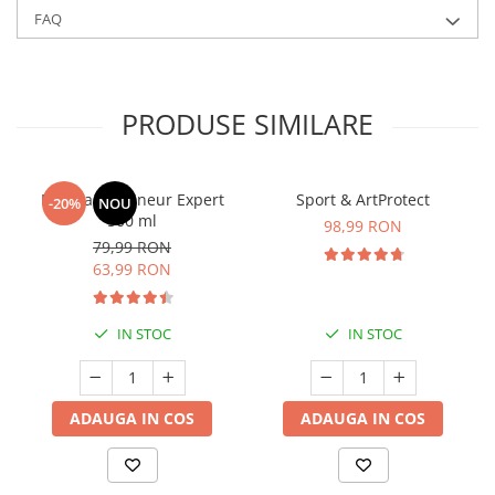
FAQ
PRODUSE SIMILARE
Manhaē Draineur Expert
Sport & ArtProtect
-20%
NOU
500 ml
98,99 RON
79,99 RON
63,99 RON
IN STOC
IN STOC
ADAUGA IN COS
ADAUGA IN COS