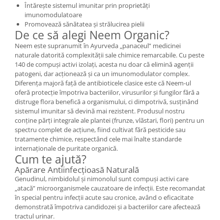
Întărește sistemul imunitar prin proprietăți
imunomodulatoare
Promovează sănătatea și strălucirea pielii
De ce să alegi Neem Organic?
Neem este supranumit în Ayurveda „panaceul” medicinei
naturale datorită complexității sale chimice remarcabile. Cu peste
140 de compuși activi izolați, acesta nu doar că elimină agenții
patogeni, dar acționează și ca un imunomodulator complex.
Diferența majoră față de antibioticele clasice este că Neem-ul
oferă protecție împotriva bacteriilor, virusurilor și fungilor fără a
distruge flora benefică a organismului, ci dimpotrivă, susținând
sistemul imunitar să devină mai rezistent. Produsul nostru
conține părți integrale ale plantei (frunze, vlăstari, flori) pentru un
spectru complet de acțiune, fiind cultivat fără pesticide sau
tratamente chimice, respectând cele mai înalte standarde
internaționale de puritate organică.
Cum te ajută?
Apărare Antiinfecțioasă Naturală
Genudinul, nimbidolul și nimonolul sunt compuși activi care
„atacă” microorganismele cauzatoare de infecții. Este recomandat
în special pentru infecții acute sau cronice, având o eficacitate
demonstrată împotriva candidozei și a bacteriilor care afectează
tractul urinar.