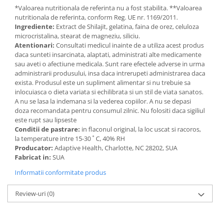
*Valoarea nutritionala de referinta nu a fost stabilita. **Valoarea
nutritionala de referinta, conform Reg. UE nr. 1169/2011.
Ingrediente:
Extract de Shilajit, gelatina, faina de orez, celuloza
microcristalina, stearat de magneziu, siliciu.
Atentionari:
Consultati medicul inainte de a utiliza acest produs
daca sunteti insarcinata, alaptati, administrati alte medicamente
sau aveti o afectiune medicala. Sunt rare efectele adverse in urma
administrarii produsului, insa daca intrerupeti administrarea daca
exista. Produsul este un supliment alimentar si nu trebuie sa
inlocuiasca o dieta variata si echilibrata si un stil de viata sanatos.
A nu se lasa la indemana si la vederea copiilor. A nu se depasi
doza recomandata pentru consumul zilnic. Nu folositi daca sigiliul
este rupt sau lipseste
Conditii de pastrare:
in flaconul original, la loc uscat si racoros,
la temperature intre 15-30 ˚ C, 40% RH
Producator:
Adaptive Health, Charlotte, NC 28202, SUA
Fabricat in:
SUA
Informatii conformitate produs
Review-uri
(0)