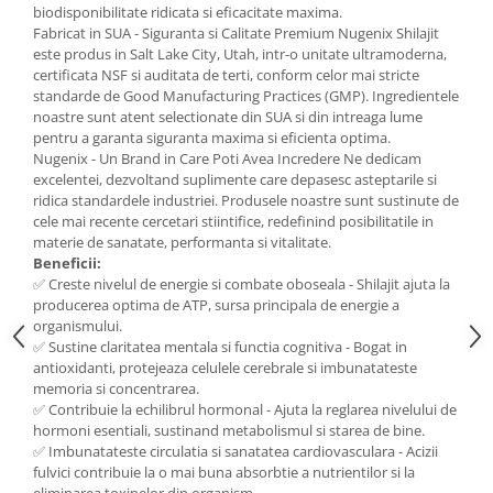
biodisponibilitate ridicata si eficacitate maxima.
Mary & May
Seleniu
Fabricat in SUA - Siguranta si Calitate Premium Nugenix Shilajit
este produs in Salt Lake City, Utah, intr-o unitate ultramoderna,
COSRX
Seminte de in
certificata NSF si auditata de terti, conform celor mai stricte
BIODANCE
standarde de Good Manufacturing Practices (GMP). Ingredientele
Silimarina
OOTD
noastre sunt atent selectionate din SUA si din intreaga lume
Spirulina
pentru a garanta siguranta maxima si eficienta optima.
Cettua
Nugenix - Un Brand in Care Poti Avea Incredere Ne dedicam
Ulei de cocos
Haruharu Wonder
excelentei, dezvoltand suplimente care depasesc asteptarile si
Medicube
ridica standardele industriei. Produsele noastre sunt sustinute de
Ulei de peste
cele mai recente cercetari stiintifice, redefinind posibilitatile in
ARIUL
Ulei MCT
materie de sanatate, performanta si vitalitate.
Dr. Althea
Beneficii:
Vitamina A
✅ Creste nivelul de energie si combate oboseala - Shilajit ajuta la
DELLA BORN
Vitamina B
producerea optima de ATP, sursa principala de energie a
organismului.
Vitamina C
✅ Sustine claritatea mentala si functia cognitiva - Bogat in
antioxidanti, protejeaza celulele cerebrale si imbunatateste
Vitamina D
memoria si concentrarea.
Vitamina E
✅ Contribuie la echilibrul hormonal - Ajuta la reglarea nivelului de
hormoni esentiali, sustinand metabolismul si starea de bine.
Vitamina K
✅ Imbunatateste circulatia si sanatatea cardiovasculara - Acizii
fulvici contribuie la o mai buna absorbtie a nutrientilor si la
Zinc