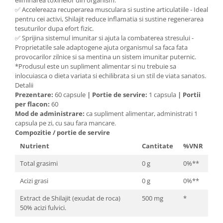
eliminarea toxinelor din organism.
Cătină
✅ Accelereaza recuperarea musculara si sustine articulatiile - Ideal
pentru cei activi, Shilajit reduce inflamatia si sustine regenerarea
Chlorella
tesuturilor dupa efort fizic.
✅ Sprijina sistemul imunitar si ajuta la combaterea stresului -
Colina
Proprietatile sale adaptogene ajuta organismul sa faca fata
Electroliti
provocarilor zilnice si sa mentina un sistem imunitar puternic.
*Produsul este un supliment alimentar si nu trebuie sa
Produse Apicole
inlocuiasca o dieta variata si echilibrata si un stil de viata sanatos.
Cacao
Detalii
Prezentare:
60 capsule
|
Portie de servire:
1 capsula
|
Portii
per flacon:
60
Mod de administrare:
ca supliment alimentar, administrati 1
capsula pe zi, cu sau fara mancare.
Compozitie / portie de servire
Nutrient
Cantitate
%VNR
Total grasimi
0 g
0%**
Acizi grasi
0 g
0%**
Extract de Shilajit (exudat de roca)
500 mg
*
50% acizi fulvici.