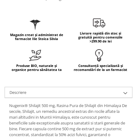
Geluri de duș
L-Carnitina
Scruburi
L-Glutamina
Protecție Solară
Lecitina
Creme SPF față
Maca
Livrare rapidă din stoc și
Magazin creat și administrat de
Creme SPF corp
gratuită pentru comenzile
farmacist Ilie Stoica Silvia
Magneziu
>299.90 de lei
Spray SPF
Miere de Manuka
Uleiuri bronzare
After Sun
MSM
Produse BIO, naturale și
Consultanță specializată și
Acceleratoare bronz
Multivitamine
organice pentru sănătatea ta
recomandări de la un farmacist
Igienă Personală
Omega
Deodorante
Palmier pitic
Descriere
Mâini și Unghii
Probiotice
Creme mâini
Nugenix® Shilajit 500 mg, Rasina Pura de Shilajit din Himalaya De
Proteine din zer (Whey Protein)
Tratamente unghii
secole, Shilajit, un remediu ancestral extras din rocile aflate la
mari altitudini in Muntii Himalaya, este cunoscut pentru
Quercetin
Cosmetice coreene
beneficiile sale exceptionale asupra sanatatii si starii generale de
Resveratrol
Beauty of Joseon
bine. Fiecare capsula contine 500 mg de extract pur si puternic
concentrat, standardizat la 50% acizi fulvici, garantand o
Scortisoara
PETITFEE