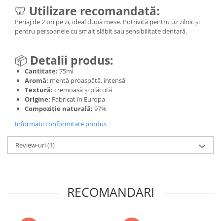
🦷
Utilizare recomandată:
Periaj de 2 ori pe zi, ideal după mese. Potrivită pentru uz zilnic și
pentru persoanele cu smalț slăbit sau sensibilitate dentară.
📦
Detalii produs:
Cantitate:
75ml
Aromă:
mentă proaspătă, intensă
Textură:
cremoasă și plăcută
Origine:
Fabricat în Europa
Compoziție naturală:
97%
Informatii conformitate produs
Review-uri
(1)
RECOMANDARI