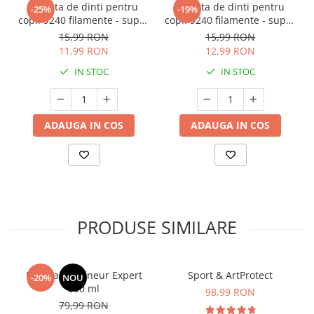
Periuta de dinti pentru
Periuta de dinti pentru
-25%
-19%
copii 9240 filamente - super
copii 9240 filamente - super
moale - + 3 ani - portocaliu
moale - +3 ani - albastru
15,99 RON
15,99 RON
Nordics
Nordics
11,99 RON
12,99 RON
IN STOC
IN STOC
ADAUGA IN COS
ADAUGA IN COS
PRODUSE SIMILARE
Manhaē Draineur Expert
Sport & ArtProtect
-20%
NOU
500 ml
98,99 RON
79,99 RON