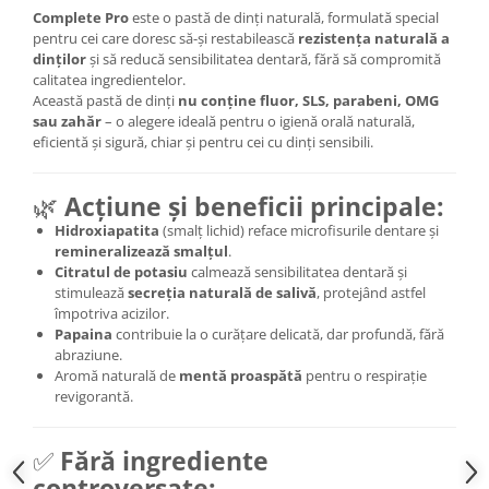
Complete Pro
este o pastă de dinți naturală, formulată special
Mary & May
Seleniu
pentru cei care doresc să-și restabilească
rezistența naturală a
COSRX
dinților
și să reducă sensibilitatea dentară, fără să compromită
Seminte de in
calitatea ingredientelor.
BIODANCE
Silimarina
Această pastă de dinți
nu conține fluor, SLS, parabeni, OMG
OOTD
sau zahăr
– o alegere ideală pentru o igienă orală naturală,
Spirulina
Cettua
eficientă și sigură, chiar și pentru cei cu dinți sensibili.
Ulei de cocos
Haruharu Wonder
Medicube
🌿
Acțiune și beneficii principale:
Ulei de peste
ARIUL
Hidroxiapatita
(smalț lichid) reface microfisurile dentare și
Ulei MCT
remineralizează smalțul
.
Dr. Althea
Vitamina A
Citratul de potasiu
calmează sensibilitatea dentară și
DELLA BORN
stimulează
secreția naturală de salivă
, protejând astfel
Vitamina B
împotriva acizilor.
Papaina
contribuie la o curățare delicată, dar profundă, fără
Vitamina C
abraziune.
Vitamina D
Aromă naturală de
mentă proaspătă
pentru o respirație
revigorantă.
Vitamina E
Vitamina K
✅
Fără ingrediente
Zinc
controversate: