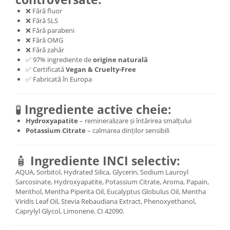
Cătină
❌ Fără fluor
❌ Fără SLS
Chlorella
❌ Fără parabeni
Colina
❌ Fără OMG
❌ Fără zahăr
Electroliti
✅ 97% ingrediente de
origine naturală
✅ Certificată
Vegan & Cruelty-Free
Produse Apicole
✅ Fabricată în Europa
Cacao
🧪
Ingrediente active cheie:
Hydroxyapatite
– remineralizare și întărirea smalțului
Potassium Citrate
– calmarea dinților sensibili
🧴
Ingrediente INCI selectiv:
AQUA, Sorbitol, Hydrated Silica, Glycerin, Sodium Lauroyl
Sarcosinate, Hydroxyapatite, Potassium Citrate, Aroma, Papain,
Menthol, Mentha Piperita Oil, Eucalyptus Globulus Oil, Mentha
Viridis Leaf Oil, Stevia Rebaudiana Extract, Phenoxyethanol,
Caprylyl Glycol, Limonene, CI 42090.