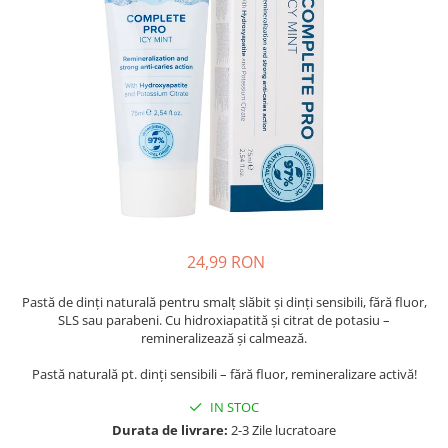
Oase & dinți
Îngrijirea Tenului
Colagen
Zinc Bisglicinat
Piele, păr & unghii
Creme de față
Creatina
Tranzit intestinal
Seruri
Crom
Creme cu SPF
Colesterol & tensiune
Demachiante
Curcumin (Turmeric)
Sănătatea copiilor
Geluri de curățare
Enzime
Performanta sportiva
Ape micelare
Fibre
Sanatate Orala
Tonere
Fier
Alergii
Măști pentru față
Garcinia
Exfoliante
Anti Intepaturi
24,99 RON
Creme pentru ochi
Ghimbir
Balsam buze
Pastă de dinți naturală pentru smalț slăbit și dinți sensibili, fără fluor,
Ginkgo biloba
SLS sau parabeni. Cu hidroxiapatită și citrat de potasiu –
Îngrijirea Corpului
Ginseng
remineralizează și calmează.
Creme de corp
Glucozamina
Pastă naturală pt. dinți sensibili – fără fluor, remineralizare activă!
Loțiuni
Glutation
Unturi de corp
IN STOC
L-Arginina
Durata de livrare:
2-3 Zile lucratoare
Uleiuri de corp