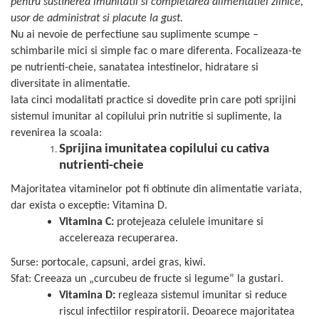
pentru sustinerea imunitatii si completarea alimentatiei zilnice,
Geluri de duș
L-Carnitina
usor de administrat si placute la gust.
Scruburi
L-Glutamina
Nu ai nevoie de perfectiune sau suplimente scumpe –
Protecție Solară
schimbarile mici si simple fac o mare diferenta. Focalizeaza-te
Lecitina
Creme SPF față
pe nutrienti-cheie, sanatatea intestinelor, hidratare si
Maca
diversitate in alimentatie.
Creme SPF corp
Magneziu
Iata cinci modalitati practice si dovedite prin care poti sprijini
Spray SPF
sistemul imunitar al copilului prin nutritie si suplimente, la
Miere de Manuka
Uleiuri bronzare
revenirea la scoala:
After Sun
MSM
Sprijina imunitatea copilului cu cativa
Acceleratoare bronz
Multivitamine
nutrienti-cheie
Igienă Personală
Omega
Majoritatea vitaminelor pot fi obtinute din alimentatie variata,
Deodorante
dar exista o exceptie: Vitamina D.
Palmier pitic
Mâini și Unghii
Vitamina C:
protejeaza celulele imunitare si
Probiotice
accelereaza recuperarea.
Creme mâini
Proteine din zer (Whey Protein)
Tratamente unghii
Surse: portocale, capsuni, ardei gras, kiwi.
Quercetin
Cosmetice coreene
Sfat: Creeaza un „curcubeu de fructe si legume” la gustari.
Resveratrol
Vitamina D:
regleaza sistemul imunitar si reduce
Beauty of Joseon
riscul infectiilor respiratorii. Deoarece majoritatea
Scortisoara
PETITFEE