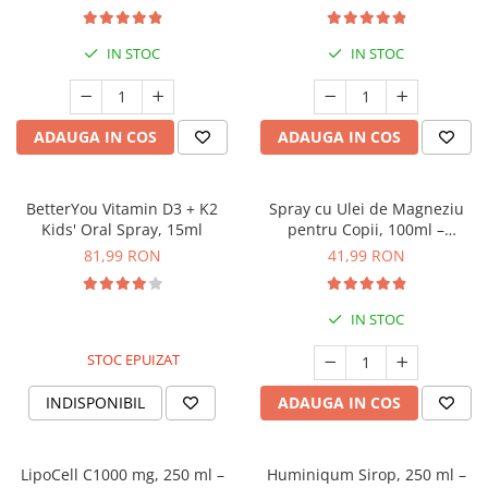
IN STOC
IN STOC
ADAUGA IN COS
ADAUGA IN COS
BetterYou Vitamin D3 + K2
Spray cu Ulei de Magneziu
Kids' Oral Spray, 15ml
pentru Copii, 100ml –
Calmare, Somn Liniștit și
81,99 RON
41,99 RON
Relaxare Naturală
IN STOC
STOC EPUIZAT
INDISPONIBIL
ADAUGA IN COS
LipoCell C1000 mg, 250 ml –
Huminiqum Sirop, 250 ml –