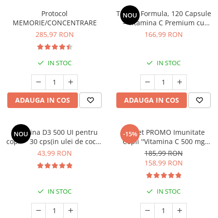
Protocol
Total C Formula, 120 Capsule
NOU
MEMORIE/CONCENTRARE
– Vitamina C Premium cu
Absorbție Optimă (5 forme
285,97 RON
166,99 RON
bioactive)
IN STOC
IN STOC
ADAUGA IN COS
ADAUGA IN COS
Vitamina D3 500 UI pentru
Pachet PROMO Imunitate
NOU
-15%
copii * 30 cps(in ulei de cocos
Copii ''Vitamina C 500 mg
MCT, absorbtie superioara)
liposomala + Vitamina D3
43,99 RON
185,99 RON
1000 UI liposomala''
158,99 RON
IN STOC
IN STOC