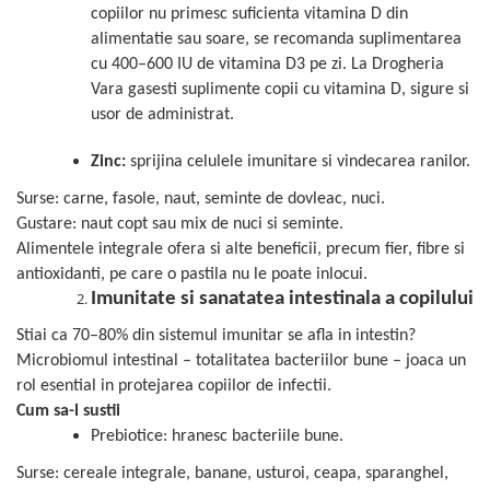
copiilor nu primesc suficienta vitamina D din
Mary & May
Seleniu
alimentatie sau soare, se recomanda suplimentarea
COSRX
Seminte de in
cu 400–600 IU de vitamina D3 pe zi. La Drogheria
BIODANCE
Vara gasesti suplimente copii cu vitamina D, sigure si
Silimarina
OOTD
usor de administrat.
Spirulina
Cettua
Zinc:
sprijina celulele imunitare si vindecarea ranilor.
Ulei de cocos
Haruharu Wonder
Medicube
Surse: carne, fasole, naut, seminte de dovleac, nuci.
Ulei de peste
Gustare: naut copt sau mix de nuci si seminte.
ARIUL
Ulei MCT
Alimentele integrale ofera si alte beneficii, precum fier, fibre si
Dr. Althea
Vitamina A
antioxidanti, pe care o pastila nu le poate inlocui.
DELLA BORN
Imunitate si sanatatea intestinala a copilului
Vitamina B
Vitamina C
Stiai ca 70–80% din sistemul imunitar se afla in intestin?
Microbiomul intestinal – totalitatea bacteriilor bune – joaca un
Vitamina D
rol esential in protejarea copiilor de infectii.
Vitamina E
Cum sa-l sustii
Prebiotice: hranesc bacteriile bune.
Vitamina K
Zinc
Surse: cereale integrale, banane, usturoi, ceapa, sparanghel,