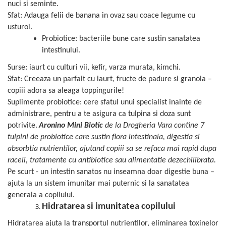
nuci si seminte.
Cătină
Sfat: Adauga felii de banana in ovaz sau coace legume cu
Chlorella
usturoi.
Colina
Probiotice: bacteriile bune care sustin sanatatea
intestinului.
Electroliti
Surse: iaurt cu culturi vii, kefir, varza murata, kimchi.
Produse Apicole
Sfat: Creeaza un parfait cu iaurt, fructe de padure si granola –
Cacao
copiii adora sa aleaga toppingurile!
Suplimente probiotice: cere sfatul unui specialist inainte de
administrare, pentru a te asigura ca tulpina si doza sunt
potrivite.
Aronino Mini Biotic
de la Drogheria Vara contine 7
tulpini de probiotice care sustin flora intestinala, digestia si
absorbtia nutrientilor, ajutand copiii sa se refaca mai rapid dupa
raceli, tratamente cu antibiotice sau alimentatie dezechilibrata.
Pe scurt - un intestin sanatos nu inseamna doar digestie buna –
ajuta la un sistem imunitar mai puternic si la sanatatea
generala a copilului.
Hidratarea si imunitatea copilului
Hidratarea ajuta la transportul nutrientilor, eliminarea toxinelor