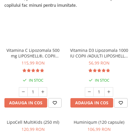
copilului fac minuni pentru imunitate.
Vitamina C Lipozomala 500
Vitamina D3 Lipozomala 1000
mg LIPOSHELL®, COPII
IU COPII /ADULTI LIPOSHELL®
/ADULTI (30 plicuri)
(30 plicuri), VITA-D-LIP
115,99 RON
56,99 RON
(ABSORBTIE PESTE 90%)
IN STOC
IN STOC
ADAUGA IN COS
ADAUGA IN COS
LipoCell MultiKids (250 ml)
Huminiqum (120 capsule)
120,99 RON
106,99 RON