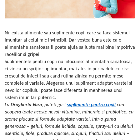
Oase & dinți
Îngrijirea Tenului
Colagen
Zinc Bisglicinat
Piele, păr & unghii
Creme de față
Creatina
Tranzit intestinal
Seruri
Crom
Creme cu SPF
Colesterol & tensiune
Nu exista alimente sau suplimente copii care sa faca sistemul
Demachiante
Curcumin (Turmeric)
Sănătatea copiilor
imunitar al celui mic invincibil. Dar vestea buna este ca o
Geluri de curățare
Enzime
alimentatie sanatoasa il poate ajuta sa lupte mai bine impotriva
Performanta sportiva
Ape micelare
racelilor si gripei.
Fibre
Sanatate Orala
Tonere
Suplimentele pentru copii nu inlocuiesc alimentatia sanatoasa,
Fier
Alergii
Măști pentru față
ci vin ca un sprijin suplimentar, mai ales in perioadele cu risc
Garcinia
crescut de infectii sau cand rutina zilnica nu permite mese
Exfoliante
Anti Intepaturi
complete si variate. Alegerea unui supliment adaptat varstei si
Creme pentru ochi
Ghimbir
nevoilor copilului poate face diferenta in mentinerea unui
Balsam buze
Ginkgo biloba
sistem imunitar puternic.
Îngrijirea Corpului
Ginseng
La
Drogheria Vara
, puteti gasi
suplimente pentru copii
care
Creme de corp
acopera toate aceste nevoi: vitamine, minerale si probiotice, cu
Glucozamina
Loțiuni
arome placute si formule adaptate varstei, intr-o gama
Glutation
generoasa – geluri, formule lichide, capsule, spray-uri cu uleiuri
Unturi de corp
esentiale, fiole, produse apicole, siropuri, tincturi sau uleiuri –
L-Arginina
Uleiuri de corp