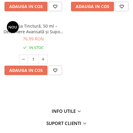
ADAUGA IN COS
ADAUGA IN COS
Clarkia Tinctură, 50 ml –
NOU
Detoxifiere Avansată și Suport
Antiparazitar Natural
76,99 RON
IN STOC
ADAUGA IN COS
INFO UTILE
SUPORT CLIENTI