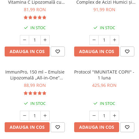
Vitamina C Lipozomală cu
Complex de Acizi Humici și
Bioflavonoide
Fulvici pentru Detoxifiere și
81,99 RON
91,99 RON
Echilibru Mineral
IN STOC
IN STOC
ADAUGA IN COS
ADAUGA IN COS
ImmunPro, 150 ml – Emulsie
Protocol ''IMUNITATE COPII'' -
Lipozomală „All-in-One”
1 luna
pentru Imunitate și Vitalitate
88,99 RON
425,96 RON
IN STOC
IN STOC
ADAUGA IN COS
ADAUGA IN COS