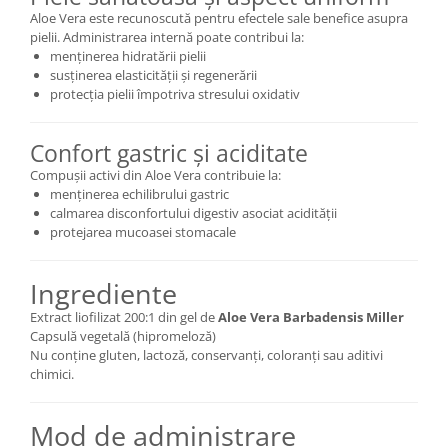
Aloe Vera este recunoscută pentru efectele sale benefice asupra
pielii. Administrarea internă poate contribui la:
menținerea hidratării pielii
susținerea elasticității și regenerării
protecția pielii împotriva stresului oxidativ
Confort gastric și aciditate
Compușii activi din Aloe Vera contribuie la:
menținerea echilibrului gastric
calmarea disconfortului digestiv asociat acidității
protejarea mucoasei stomacale
Ingrediente
Extract liofilizat 200:1 din gel de
Aloe Vera Barbadensis Miller
Capsulă vegetală (hipromeloză)
Nu conține gluten, lactoză, conservanți, coloranți sau aditivi
chimici.
Mod de administrare