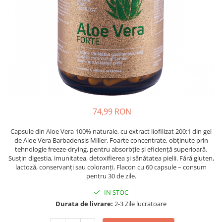
Oase & dinți
Îngrijirea Tenului
Colagen
Zinc Bisglicinat
Piele, păr & unghii
Creme de față
Creatina
Tranzit intestinal
Seruri
Crom
Creme cu SPF
Colesterol & tensiune
Demachiante
Curcumin (Turmeric)
Sănătatea copiilor
Geluri de curățare
Enzime
Performanta sportiva
Ape micelare
Fibre
Sanatate Orala
Tonere
Fier
Alergii
Măști pentru față
74,99 RON
Garcinia
Exfoliante
Anti Intepaturi
Capsule din Aloe Vera 100% naturale, cu extract liofilizat 200:1 din gel
Creme pentru ochi
Ghimbir
de Aloe Vera Barbadensis Miller. Foarte concentrate, obținute prin
Balsam buze
tehnologie freeze-drying, pentru absorbție și eficiență superioară.
Ginkgo biloba
Susțin digestia, imunitatea, detoxifierea și sănătatea pielii. Fără gluten,
Îngrijirea Corpului
Ginseng
lactoză, conservanți sau coloranți. Flacon cu 60 capsule – consum
Creme de corp
pentru 30 de zile.
Glucozamina
Loțiuni
IN STOC
Glutation
Unturi de corp
Durata de livrare:
2-3 Zile lucratoare
L-Arginina
Uleiuri de corp