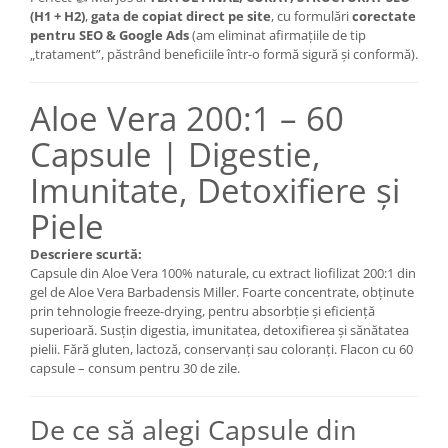
(H1 + H2)
,
gata de copiat direct pe site
, cu formulări
corectate
Mary & May
Seleniu
pentru SEO & Google Ads
(am eliminat afirmațiile de tip
COSRX
„tratament”, păstrând beneficiile într-o formă sigură și conformă).
Seminte de in
BIODANCE
Silimarina
OOTD
Aloe Vera 200:1 – 60
Spirulina
Cettua
Capsule | Digestie,
Ulei de cocos
Haruharu Wonder
Imunitate, Detoxifiere și
Medicube
Ulei de peste
ARIUL
Piele
Ulei MCT
Dr. Althea
Vitamina A
Descriere scurtă:
DELLA BORN
Capsule din Aloe Vera 100% naturale, cu extract liofilizat 200:1 din
Vitamina B
gel de Aloe Vera Barbadensis Miller. Foarte concentrate, obținute
Vitamina C
prin tehnologie freeze-drying, pentru absorbție și eficiență
superioară. Susțin digestia, imunitatea, detoxifierea și sănătatea
Vitamina D
pielii. Fără gluten, lactoză, conservanți sau coloranți. Flacon cu 60
capsule – consum pentru 30 de zile.
Vitamina E
Vitamina K
De ce să alegi Capsule din
Zinc