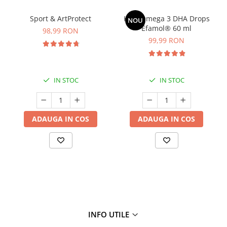
Sport & ArtProtect
Kids Omega 3 DHA Drops
NOU
Efamol® 60 ml
98,99 RON
99,99 RON
IN STOC
IN STOC
ADAUGA IN COS
ADAUGA IN COS
INFO UTILE