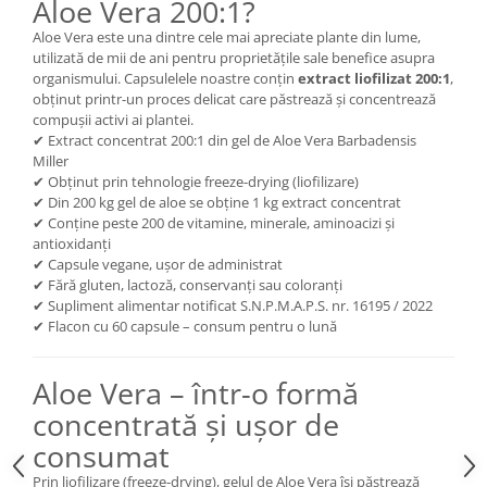
Aloe Vera 200:1?
Cătină
Aloe Vera este una dintre cele mai apreciate plante din lume,
Chlorella
utilizată de mii de ani pentru proprietățile sale benefice asupra
organismului. Capsulelele noastre conțin
extract liofilizat 200:1
,
Colina
obținut printr-un proces delicat care păstrează și concentrează
Electroliti
compușii activi ai plantei.
✔ Extract concentrat 200:1 din gel de Aloe Vera Barbadensis
Produse Apicole
Miller
✔ Obținut prin tehnologie freeze-drying (liofilizare)
Cacao
✔ Din 200 kg gel de aloe se obține 1 kg extract concentrat
✔ Conține peste 200 de vitamine, minerale, aminoacizi și
antioxidanți
✔ Capsule vegane, ușor de administrat
✔ Fără gluten, lactoză, conservanți sau coloranți
✔ Supliment alimentar notificat S.N.P.M.A.P.S. nr. 16195 / 2022
✔ Flacon cu 60 capsule – consum pentru o lună
Aloe Vera – într-o formă
concentrată și ușor de
consumat
Prin liofilizare (freeze-drying), gelul de Aloe Vera își păstrează