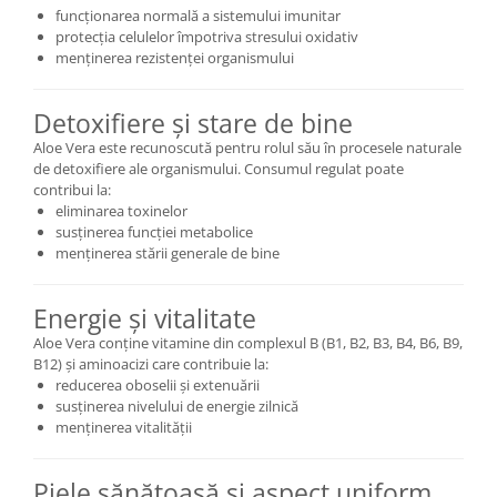
funcționarea normală a sistemului imunitar
protecția celulelor împotriva stresului oxidativ
menținerea rezistenței organismului
Detoxifiere și stare de bine
Aloe Vera este recunoscută pentru rolul său în procesele naturale
de detoxifiere ale organismului. Consumul regulat poate
contribui la:
eliminarea toxinelor
susținerea funcției metabolice
menținerea stării generale de bine
Energie și vitalitate
Aloe Vera conține vitamine din complexul B (B1, B2, B3, B4, B6, B9,
B12) și aminoacizi care contribuie la:
reducerea oboselii și extenuării
susținerea nivelului de energie zilnică
menținerea vitalității
Piele sănătoasă și aspect uniform