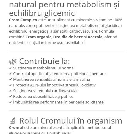
natural pentru metabolism și
Mary & May
Seleniu
echilibru glicemic
COSRX
Seminte de in
Crom Complex
este un supliment cu minerale și vitamine 100%
BIODANCE
naturale, conceput pentru susținerea metabolismului glucidic, a
Silimarina
OOTD
echilibrului energetic și a sănătății cardiovasculare. Formula
Spirulina
combină
Crom organic
,
Drojdia de bere
și
Acerola
, oferind
Cettua
nutrienți esențiali în forme ușor asimilabile.
Ulei de cocos
Haruharu Wonder
Medicube
Ulei de peste
🌿 Contribuie la:
ARIUL
Ulei MCT
✔ Susținerea metabolismului normal
Dr. Althea
Vitamina A
✔ Controlul apetitului și reducerea poftelor alimentare
DELLA BORN
✔ Menținerea sensibilității normale la insulină
Vitamina B
✔ Protecția ADN-ului împotriva stresului oxidativ
✔ Susținerea sistemului cardiovascular
Vitamina C
✔ Reducerea oboselii fizice și psihice
Vitamina D
✔ Îmbunătățirea performanței în perioade solicitante
Vitamina E
🔬 Rolul Cromului în organism
Vitamina K
Cromul
este un mineral esențial implicat în metabolismul
Zinc
glucidelor și lipidelor. Contribuie la: