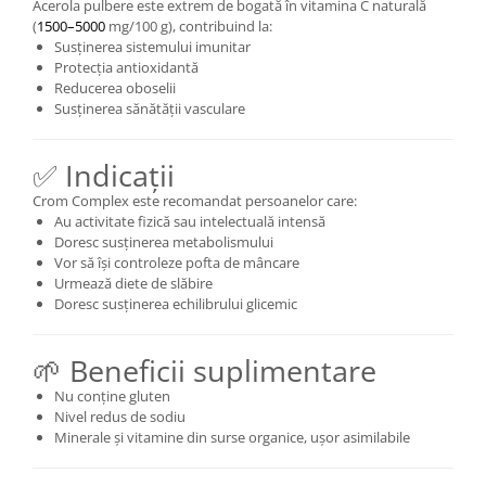
Acerola pulbere este extrem de bogată în vitamina C naturală
(
1500–5000
mg/100 g), contribuind la:
Susținerea sistemului imunitar
Protecția antioxidantă
Reducerea oboselii
Susținerea sănătății vasculare
✅ Indicații
Crom Complex este recomandat persoanelor care:
Au activitate fizică sau intelectuală intensă
Doresc susținerea metabolismului
Vor să își controleze pofta de mâncare
Urmează diete de slăbire
Doresc susținerea echilibrului glicemic
🌱 Beneficii suplimentare
Nu conține gluten
Nivel redus de sodiu
Minerale și vitamine din surse organice, ușor asimilabile