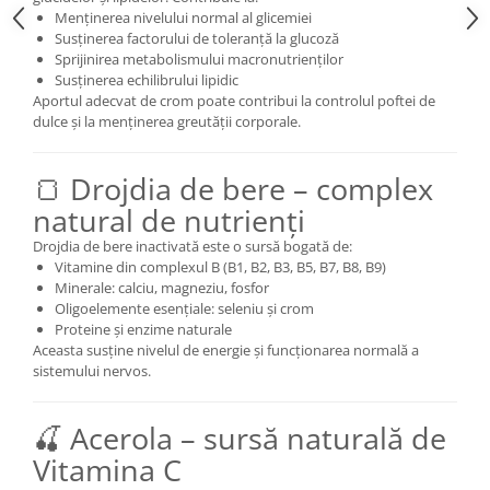
Cătină
Menținerea nivelului normal al glicemiei
Susținerea factorului de toleranță la glucoză
Chlorella
Sprijinirea metabolismului macronutrienților
Susținerea echilibrului lipidic
Colina
Aportul adecvat de crom poate contribui la controlul poftei de
Electroliti
dulce și la menținerea greutății corporale.
Produse Apicole
🍞 Drojdia de bere – complex
Cacao
natural de nutrienți
Drojdia de bere inactivată este o sursă bogată de:
Vitamine din complexul B (B1, B2, B3, B5, B7, B8, B9)
Minerale: calciu, magneziu, fosfor
Oligoelemente esențiale: seleniu și crom
Proteine și enzime naturale
Aceasta susține nivelul de energie și funcționarea normală a
sistemului nervos.
🍒 Acerola – sursă naturală de
Vitamina C