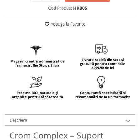
Geluri de duș
L-Carnitina
Cod Produs:
HRB05
Scruburi
L-Glutamina
Protecție Solară
Lecitina
Adauga la Favorite
Creme SPF față
Maca
Creme SPF corp
Magneziu
Spray SPF
Miere de Manuka
Uleiuri bronzare
Livrare rapidă din stoc și
Magazin creat și administrat de
After Sun
MSM
gratuită pentru comenzile
farmacist Ilie Stoica Silvia
>299.90 de lei
Acceleratoare bronz
Multivitamine
Igienă Personală
Omega
Deodorante
Palmier pitic
Produse BIO, naturale și
Consultanță specializată și
Mâini și Unghii
organice pentru sănătatea ta
recomandări de la un farmacist
Probiotice
Creme mâini
Proteine din zer (Whey Protein)
Tratamente unghii
Quercetin
Descriere
Cosmetice coreene
Resveratrol
Beauty of Joseon
Crom Complex – Suport
Scortisoara
PETITFEE