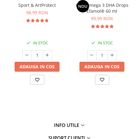
Sport & ArtProtect
Kids Omega 3 DHA Drops
NOU
Efamol® 60 ml
98,99 RON
99,99 RON
IN STOC
IN STOC
ADAUGA IN COS
ADAUGA IN COS
INFO UTILE
SUPORT CLIENTI